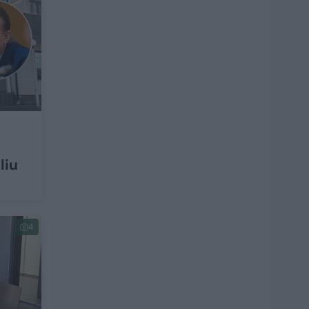
liu
4