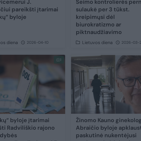
vicemerui J.
Seimo kontrolierės pern
čiui pareikšti įtarimai
sulaukė per 3 tūkst.
kų“ byloje
kreipimųsi dėl
biurokratizmo ar
piktnaudžiavimo
vos diena
Lietuvos diena
2026-04-10
2026-03-2
1
kų“ byloje įtarimai
Žinomo Kauno ginekolog
ti Radviliškio rajono
Abraičio byloje apklaus
ldybės
paskutinė nukentėjusi