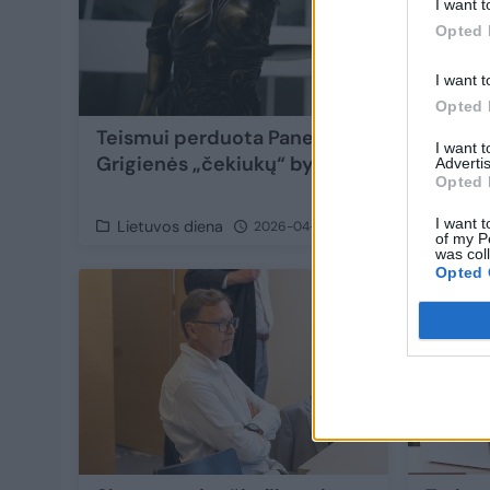
I want t
Opted 
I want t
Opted 
Teismui perduota Panevėžio tarybos nares
I want 
Grigienės „čekiukų“ byla
Advertis
Opted 
I want t
Lietuvos diena
2026-04-28
of my P
was col
Opted 
6
Papildyta