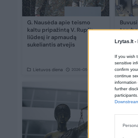
G. Nausėda apie teismo
Buvusi
kaltu pripažintą V. Rupšį:
tarybo
liūdesį ir apmaudą
Juškev
Lrytas.lt -
sukeliantis atvejis
„čekiu
If you wish 
sensitive in
confirm you
Lietuvos diena
Lietu
2026-05-22
continue se
information 
further disc
participants
Downstream 
Persona