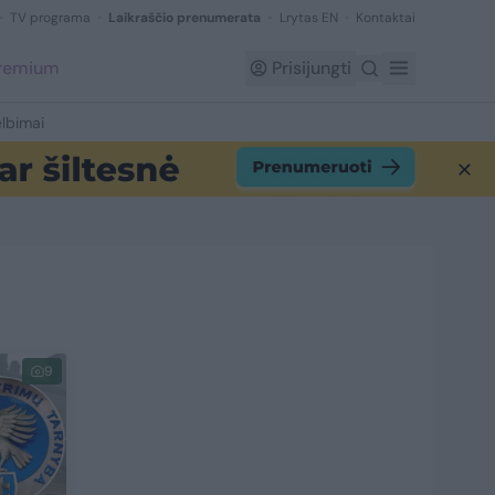
TV programa
Laikraščio prenumerata
Lrytas EN
Kontaktai
Premium
Prisijungti
lbimai
9