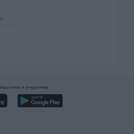
25
liąją lrytas.lt programėlę