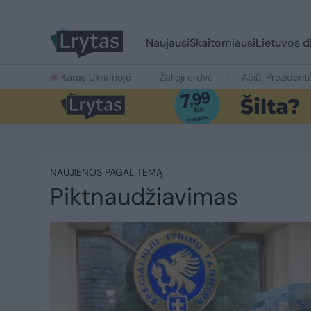
Naujausi
Skaitomiausi
Lietuvos d
Karas Ukrainoje
Žalioji erdvė
Ačiū, Prezident
NAUJIENOS PAGAL TEMĄ
Piktnaudžiavimas