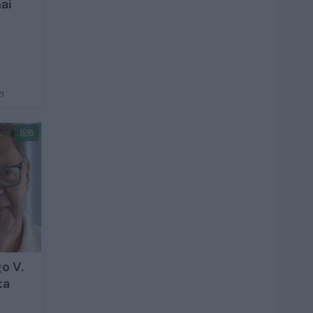
ai
1
5
o V.
ta