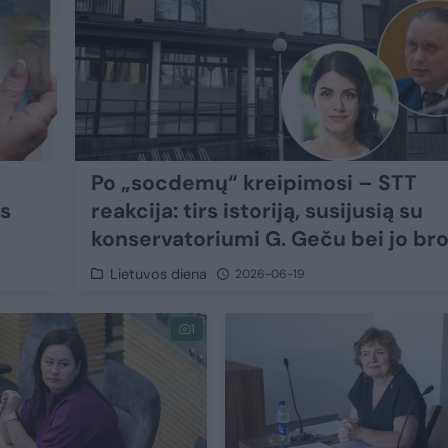
Po „socdemų“ kreipimosi – STT
us
reakcija: tirs istoriją, susijusią su
konservatoriumi G. Geču bei jo bro
Lietuvos diena
2026-06-19
1