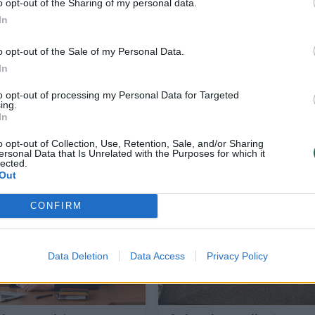
o opt-out of the Sharing of my personal data.
In
o opt-out of the Sale of my Personal Data.
In
 I.
Iš pradžių įtarimų nekilo, tačiau vėliau te
to opt-out of processing my Personal Data for Targeted
užverti duris: toks elgesys darbuotojams
ing.
In
geruoju nesibaigs
o opt-out of Collection, Use, Retention, Sale, and/or Sharing
Verslas
2026-04-23
ersonal Data that Is Unrelated with the Purposes for which it
lected.
Out
1
CONFIRM
Data Deletion
Data Access
Privacy Policy