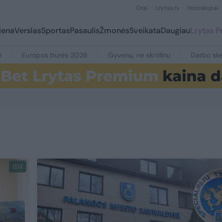
Orai
Lrytas.tv
Horoskopai
iena
Verslas
Sportas
Pasaulis
Žmonės
Sveikata
Daugiau
Lrytas 
e
Europos burės 2026
Gyvenu, ne skrolinu
Darbo ske
3