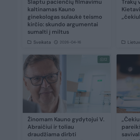
Slaptu pacienčių filmavimu
Trakų 
kaltinamas Kauno
Kietavi
ginekologas sulaukė teismo
„čekiu
kirčio: skundo argumentai
sumalti į miltus
Sveikata
Lietu
2026-04-16
12
Žinomam Kauno gydytojui V.
„Čekiu
Abraičiui ir toliau
pareikš
draudžiama dirbti
saviva