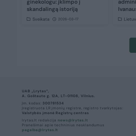
ginekologu: įklimpo į
adminis
skandalingą istoriją
Ivanau
Sveikata
Lietu
2026-03-17
UAB „Lrytas“,
A. Goštauto g. 12A, LT-01108, Vilnius.
Įm. kodas:
300781534
Įregistruota LR įmonių registre, registro tvarkytojas:
Valstybės įmonė Registrų centras
lrytas.lt redakcija
news@lrytas.lt
Pranešimai apie techninius nesklandumus
pagalba@lrytas.lt