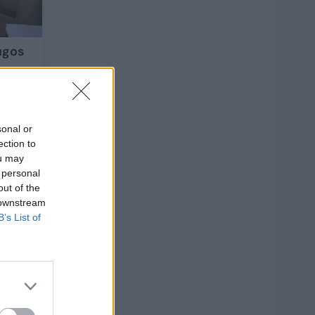
ugos
ma
sonal or
ection to
ou may
06
 personal
out of the
5
 downstream
B’s List of