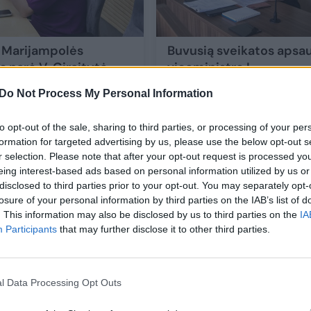
 Marijampolės
Buvusią sveikatos apsa
s narė V. Giraitytė-
viceministrę L.
ičienė nuteista
Jaruševičienei už
Do Not Process My Personal Information
kų“ byloje
piktnaudžiavimą prašo
nubausti 32 tūkst. eurų
to opt-out of the sale, sharing to third parties, or processing of your per
bauda
formation for targeted advertising by us, please use the below opt-out s
r selection. Please note that after your opt-out request is processed y
vos diena
Lietuvos diena
2026-05-20
2026-05-
eing interest-based ads based on personal information utilized by us or
disclosed to third parties prior to your opt-out. You may separately opt-
1
losure of your personal information by third parties on the IAB’s list of
. This information may also be disclosed by us to third parties on the
IA
Participants
that may further disclose it to other third parties.
l Data Processing Opt Outs