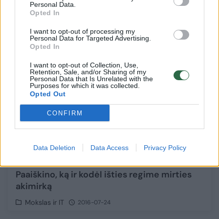
Personal Data.
Sportas
2017-03-28
Opted In
I want to opt-out of processing my
3
Personal Data for Targeted Advertising.
Opted In
I want to opt-out of Collection, Use,
Retention, Sale, and/or Sharing of my
Personal Data that Is Unrelated with the
Purposes for which it was collected.
Opted Out
CONFIRM
Data Deletion
Data Access
Privacy Policy
Paaiškino, ką ir kodėl išties regime mirties
akimirką
Mokslas ir IT
2016-07-24