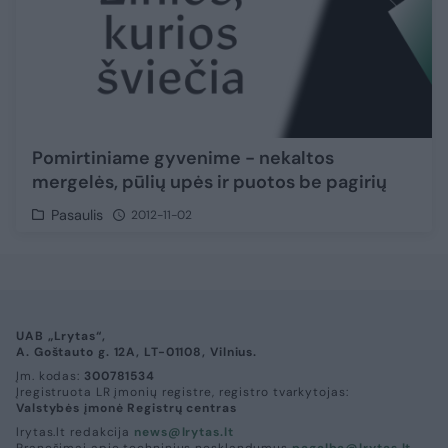
Pomirtiniame gyvenime - nekaltos
mergelės, pūlių upės ir puotos be pagirių
Pasaulis
2012-11-02
UAB „Lrytas“,
A. Goštauto g. 12A, LT-01108, Vilnius.
Įm. kodas:
300781534
Įregistruota LR įmonių registre, registro tvarkytojas:
Valstybės įmonė Registrų centras
lrytas.lt redakcija
news@lrytas.lt
Pranešimai apie techninius nesklandumus
pagalba@lrytas.lt