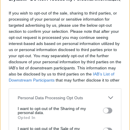
papasakojo, ką patyrė
If you wish to opt-out of the sale, sharing to third parties, or
Gyvenimo būdas
2018-05-24
processing of your personal or sensitive information for
targeted advertising by us, please use the below opt-out
section to confirm your selection. Please note that after your
opt-out request is processed you may continue seeing
2
interest-based ads based on personal information utilized by
us or personal information disclosed to third parties prior to
your opt-out. You may separately opt-out of the further
disclosure of your personal information by third parties on the
IAB’s list of downstream participants. This information may
also be disclosed by us to third parties on the
IAB’s List of
Downstream Participants
that may further disclose it to other
third parties.
Personal Data Processing Opt Outs
I want to opt-out of the Sharing of my
personal data.
Opted In
Skandalas Rusijoje: komos ištiktas
žurnalistas pakalbino mirusį sportininką
I want to opt-out of the Sale of my