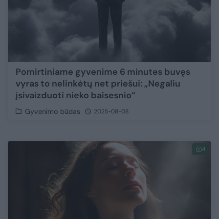
Pomirtiniame gyvenime 6 minutes buvęs
vyras to nelinkėtų net priešui: „Negaliu
įsivaizduoti nieko baisesnio“
Gyvenimo būdas
2025-08-08
4