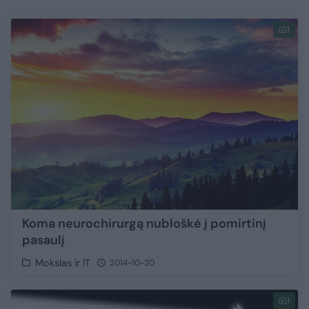
1
Koma neurochirurgą nubloškė į pomirtinį
pasaulį
Mokslas ir IT
2014-10-20
1