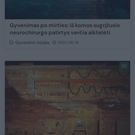
Gyvenimas po mirties: iš komos sugrįžusio
neurochirurgo patirtys verčia aiktelėti
Gyvenimo būdas
2022-06-18
1