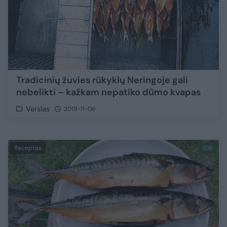
Tradicinių žuvies rūkyklų Neringoje gali
nebelikti – kažkam nepatiko dūmo kvapas
Verslas
2019-11-06
Receptas
6