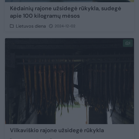
Kėdainių rajone užsidegė rūkykla, sudegė
apie 100 kilogramų mėsos
Lietuvos diena
2024-12-02
1
Vilkaviškio rajone užsidegė rūkykla