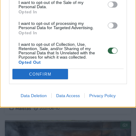
I want to opt-out of the Sale of my
Receptas
8
Personal Data.
Opted In
I want to opt-out of processing my
Personal Data for Targeted Advertising.
Opted In
I want to opt-out of Collection, Use,
Retention, Sale, and/or Sharing of my
Personal Data that Is Unrelated with the
Purposes for which it was collected.
Opted Out
CONFIRM
Šaltai rūkyta šoninė: kartą pabandę
Data Deletion
Data Access
Privacy Policy
nenorėsite sustot
Maistas
2021-06-10
1