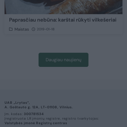
Paprasčiau nebūna: karštai rūkyti vilkešeriai
Maistas
2019-01-18
Daugiau naujienų
UAB „Lrytas“,
A. Goštauto g. 12A, LT-01108, Vilnius.
Įm. kodas:
300781534
Įregistruota LR įmonių registre, registro tvarkytojas:
Valstybės įmonė Registrų centras