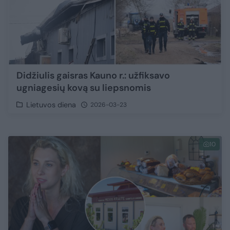
Didžiulis gaisras Kauno r.: užfiksavo
ugniagesių kovą su liepsnomis
Lietuvos diena
2026-03-23
10