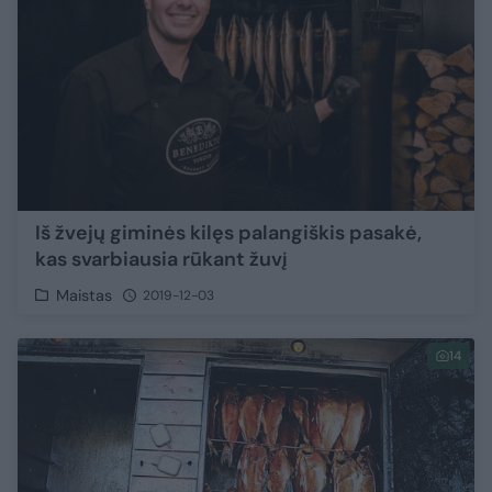
Iš žvejų giminės kilęs palangiškis pasakė,
kas svarbiausia rūkant žuvį
Maistas
2019-12-03
14