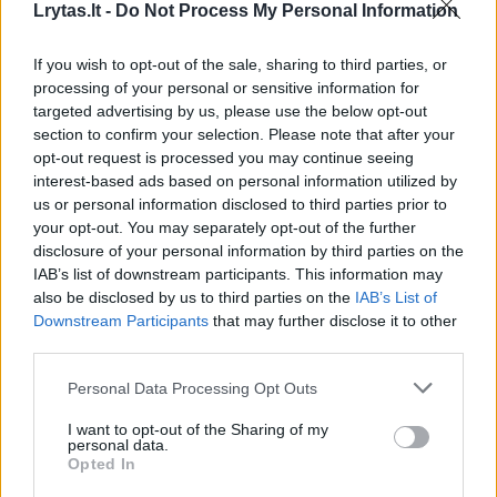
Lrytas.lt -
Do Not Process My Personal Information
1
If you wish to opt-out of the sale, sharing to third parties, or
processing of your personal or sensitive information for
targeted advertising by us, please use the below opt-out
section to confirm your selection. Please note that after your
opt-out request is processed you may continue seeing
interest-based ads based on personal information utilized by
us or personal information disclosed to third parties prior to
your opt-out. You may separately opt-out of the further
disclosure of your personal information by third parties on the
IAB’s list of downstream participants. This information may
also be disclosed by us to third parties on the
IAB’s List of
Downstream Participants
that may further disclose it to other
third parties.
Didelis gaisras naktį nusiaubė Joniškio
Personal Data Processing Opt Outs
įmonę – gaisrą gesino gausios pajėgos
I want to opt-out of the Sharing of my
Lietuvos diena
2023-01-24
personal data.
Opted In