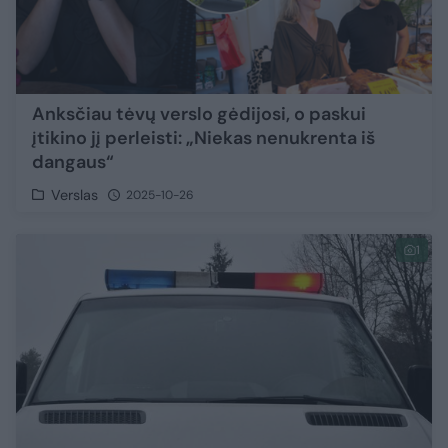
Anksčiau tėvų verslo gėdijosi, o paskui
įtikino jį perleisti: „Niekas nenukrenta iš
dangaus“
Verslas
2025-10-26
1