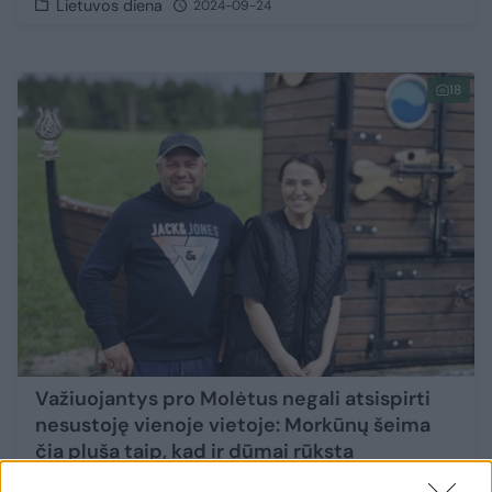
Lietuvos diena
2024-09-24
18
Važiuojantys pro Molėtus negali atsispirti
nesustoję vienoje vietoje: Morkūnų šeima
čia pluša taip, kad ir dūmai rūksta
Verslas
2024-04-23