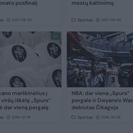
nato pusfinalį
mestų kaltinimų
as
Sportas
2017-08-30
2017-04-05
1
cano marškinėlius į
NBA: dar viena „Spurs“
 viršų iškėlę „Spurs“
pergalė ir Dwyane'o Wa
ė dar vieną pergalę
debiutas Čikagoje
as
Sportas
2016-12-19
2016-10-28