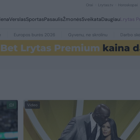
Orai
Lrytas.tv
Horoskopai
iena
Verslas
Sportas
Pasaulis
Žmonės
Sveikata
Daugiau
Lrytas 
e
Europos burės 2026
Gyvenu, ne skrolinu
Darbo ske
1
Video