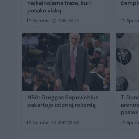
neįkainojama fraze, kuri
čempio
pasako viską
Sportas
Sport
2019-06-19
1
NBA: Greggas Popovichius
T. Dun
pakartojo istorinį rekordą
arenos
pasiek
Sportas
Sport
2017-02-03