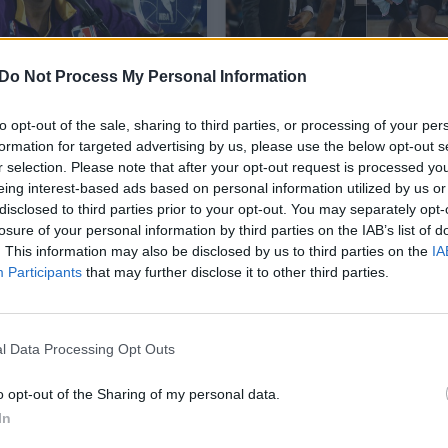
Do Not Process My Personal Information
nio Šlovės muziejuje –
NBA naktis: pergalingas 
ntas, T. Duncanas ir K.
Duncano debiutas tren
to opt-out of the sale, sharing to third parties, or processing of your per
tas
pareigose ir fantastinis 
formation for targeted advertising by us, please use the below opt-out s
r selection. Please note that after your opt-out request is processed y
LeVerto pasirodymas
eing interest-based ads based on personal information utilized by us or
as
Sportas
2020-04-05
2020-03-04
disclosed to third parties prior to your opt-out. You may separately opt-
losure of your personal information by third parties on the IAB’s list of
. This information may also be disclosed by us to third parties on the
IA
6
Participants
that may further disclose it to other third parties.
l Data Processing Opt Outs
o opt-out of the Sharing of my personal data.
In