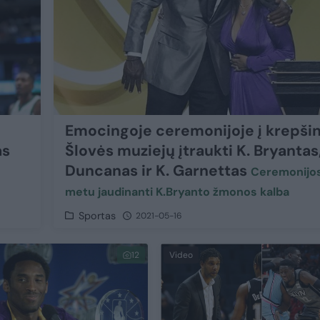
Emocingoje ceremonijoje į krepšin
as
Šlovės muziejų įtraukti K. Bryantas,
Duncanas ir K. Garnettas
Ceremonijo
metu jaudinanti K.Bryanto žmonos kalba
Sportas
2021-05-16
12
Video