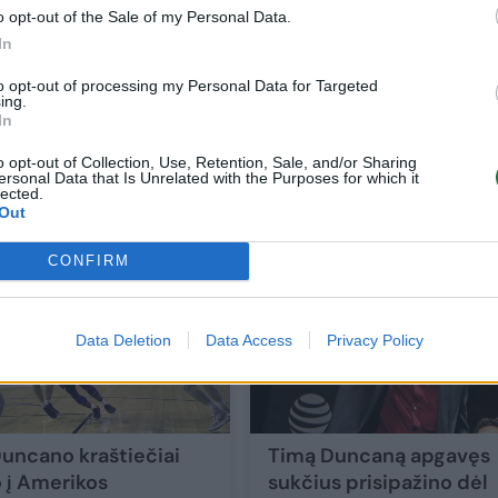
o opt-out of the Sale of my Personal Data.
In
to opt-out of processing my Personal Data for Targeted
ing.
Nauja patirtis – legendinis penkiskart N
In
čempionas tapo treneriu
o opt-out of Collection, Use, Retention, Sale, and/or Sharing
ersonal Data that Is Unrelated with the Purposes for which it
Sportas
2019-07-23
lected.
Out
1
CONFIRM
Data Deletion
Data Access
Privacy Policy
uncano kraštiečiai
Timą Duncaną apgavęs
 į Amerikos
sukčius prisipažino dėl