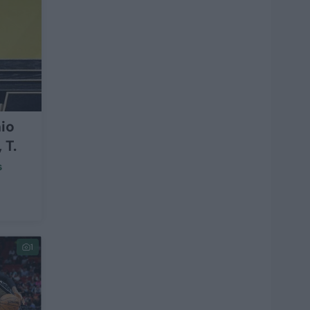
io
 T.
s
1