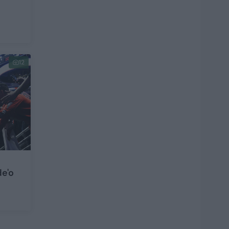
12
de'o