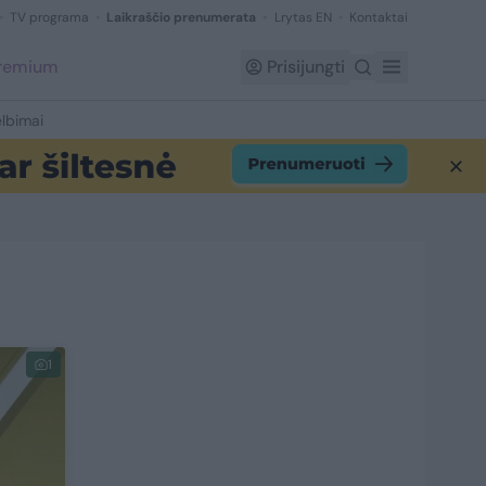
TV programa
Laikraščio prenumerata
Lrytas EN
Kontaktai
Premium
Prisijungti
lbimai
1