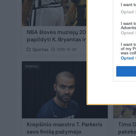
I want t
Opted 
I want 
Advertis
NBA šlovės muziejų 2020 metais gali
Opted 
papildyti K. Bryantas ir T. Duncanas
I want t
of my P
Sportas
2019-12-20
was col
Opted 
Interviu
38
Krepšinio maestro T. Parkeris
Timo D
savo finišą pažymėjo
pateko