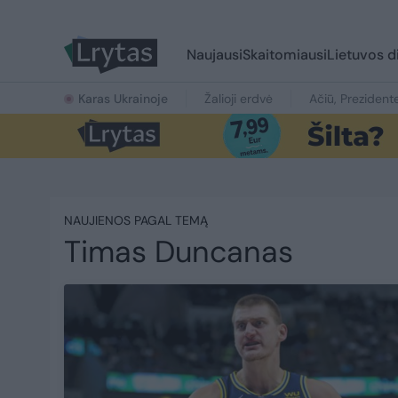
Naujausi
Skaitomiausi
Lietuvos d
Karas Ukrainoje
Žalioji erdvė
Ačiū, Prezident
NAUJIENOS PAGAL TEMĄ
Timas Duncanas