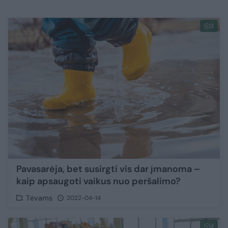
3
Pavasarėja, bet susirgti vis dar įmanoma –
kaip apsaugoti vaikus nuo peršalimo?
Tėvams
2022-04-14
4