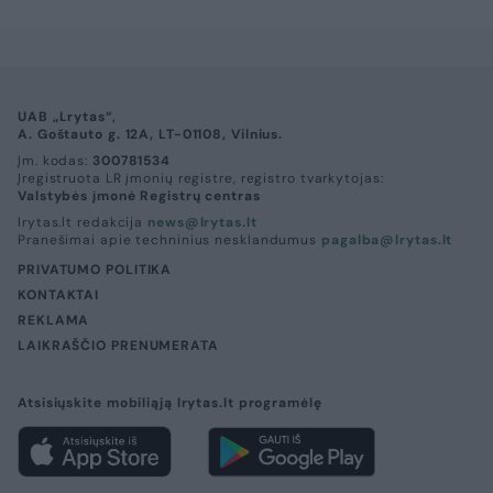
UAB „Lrytas“,
A. Goštauto g. 12A, LT-01108, Vilnius.
Įm. kodas:
300781534
Įregistruota LR įmonių registre, registro tvarkytojas:
Valstybės įmonė Registrų centras
lrytas.lt redakcija
news@lrytas.lt
Pranešimai apie techninius nesklandumus
pagalba@lrytas.lt
PRIVATUMO POLITIKA
KONTAKTAI
REKLAMA
LAIKRAŠČIO PRENUMERATA
Atsisiųskite mobiliąją lrytas.lt programėlę