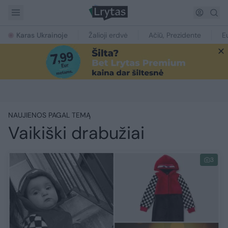
Karas Ukrainoje
Žalioji erdvė
Ačiū, Prezidente
E
NAUJIENOS PAGAL TEMĄ
Vaikiški drabužiai
3