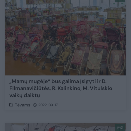
„Mamų mugėje“ bus galima įsigyti ir D.
Filmanavičiūtės, R. Kalinkino, M. Vitulskio
vaikų daiktų
Tėvams
2022-03-17
3