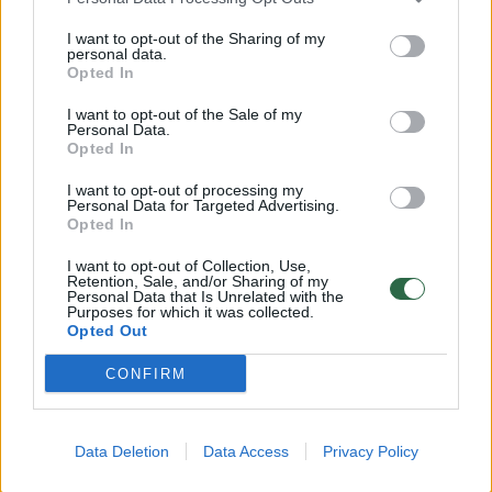
jį derinti
I want to opt-out of the Sharing of my
Tėvams
2022-07-18
personal data.
Opted In
I want to opt-out of the Sale of my
1
Personal Data.
Opted In
I want to opt-out of processing my
Personal Data for Targeted Advertising.
Opted In
I want to opt-out of Collection, Use,
Retention, Sale, and/or Sharing of my
Personal Data that Is Unrelated with the
Purposes for which it was collected.
Opted Out
CONFIRM
Dvi svarbios taisyklės renkant pirmuosius
Data Deletion
Data Access
Privacy Policy
drabužius kūdikiu: daugelis apie tai
nepagalvoja