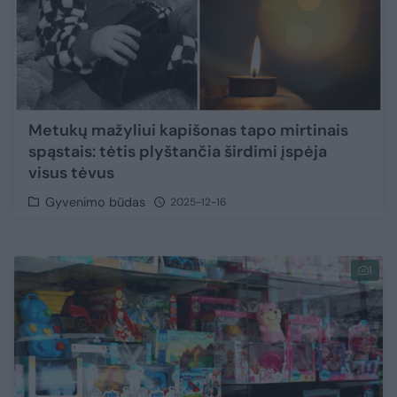
Metukų mažyliui kapišonas tapo mirtinais
spąstais: tėtis plyštančia širdimi įspėja
visus tėvus
Gyvenimo būdas
2025-12-16
1