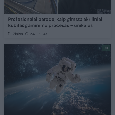
Profesionalai parodė, kaip gimsta akriliniai
kubilai: gaminimo procesas – unikalus
Žinios
2021-10-09
1