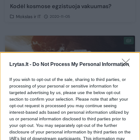
Kodėl kosmose egzistuoja vakuumas?
Mokslas ir IT
2020-11-05
1
Lrytas.lt -
Do Not Process My Personal Information
If you wish to opt-out of the sale, sharing to third parties, or
processing of your personal or sensitive information for
targeted advertising by us, please use the below opt-out
section to confirm your selection. Please note that after your
opt-out request is processed you may continue seeing
interest-based ads based on personal information utilized by
us or personal information disclosed to third parties prior to
your opt-out. You may separately opt-out of the further
Vakuume sprogstantis žmogus – dar viena
disclosure of your personal information by third parties on the
tema, kuria mus mulkina Holivudas?
IAB’s list of downstream participants. This information may