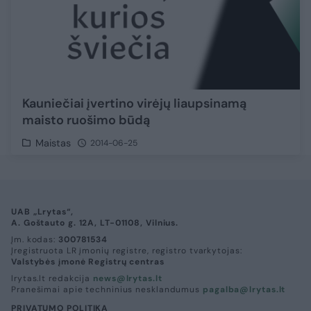
Kauniečiai įvertino virėjų liaupsinamą
maisto ruošimo būdą
Maistas
2014-06-25
UAB „Lrytas“,
A. Goštauto g. 12A, LT-01108, Vilnius.
Įm. kodas:
300781534
Įregistruota LR įmonių registre, registro tvarkytojas:
Valstybės įmonė Registrų centras
lrytas.lt redakcija
news@lrytas.lt
Pranešimai apie techninius nesklandumus
pagalba@lrytas.lt
PRIVATUMO POLITIKA