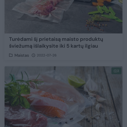
Turėdami šį prietaisą maisto produktų
šviežumą išlaikysite iki 5 kartų ilgiau
Maistas
2022-07-26
3