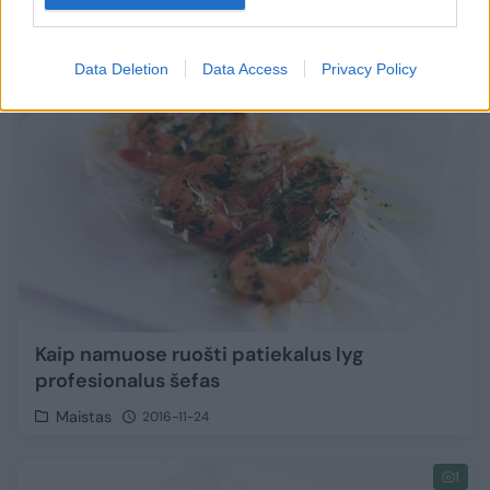
3
Data Deletion
Data Access
Privacy Policy
Kaip namuose ruošti patiekalus lyg
profesionalus šefas
Maistas
2016-11-24
1