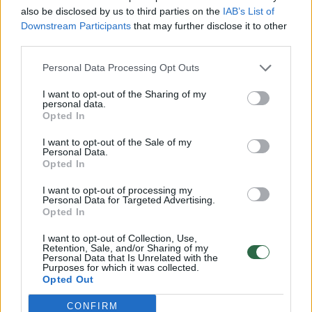
also be disclosed by us to third parties on the
IAB’s List of
Mokslas ir IT
2020-05-02
Downstream Participants
that may further disclose it to other
third parties.
4
Personal Data Processing Opt Outs
I want to opt-out of the Sharing of my
personal data.
Opted In
I want to opt-out of the Sale of my
Personal Data.
Opted In
I want to opt-out of processing my
Personal Data for Targeted Advertising.
Opted In
I want to opt-out of Collection, Use,
Šefas įvardijo didžiausias daržovių ruošimo
Retention, Sale, and/or Sharing of my
Personal Data that Is Unrelated with the
klaidas
Purposes for which it was collected.
Opted Out
Maistas
2019-04-29
CONFIRM