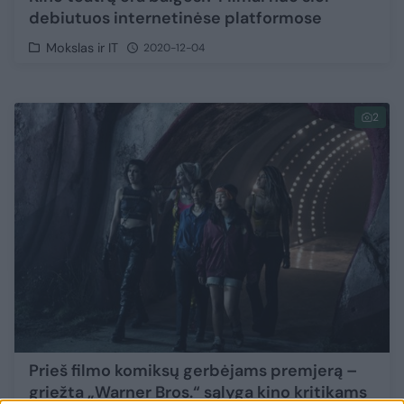
debiutuos internetinėse platformose
Mokslas ir IT
2020-12-04
2
Prieš filmo komiksų gerbėjams premjerą –
griežta „Warner Bros.“ sąlyga kino kritikams