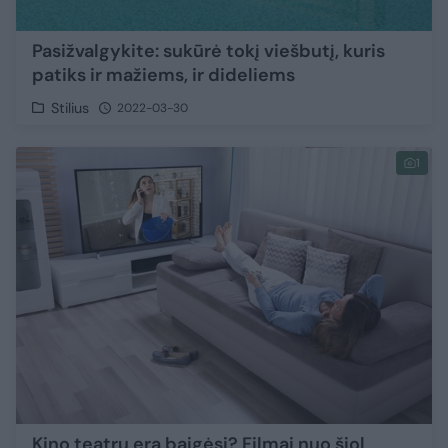
Pasižvalgykite: sukūrė tokį viešbutį, kuris
patiks ir mažiems, ir dideliems
Stilius
2022-03-30
1
Kino teatrų era baigėsi? Filmai nuo šiol