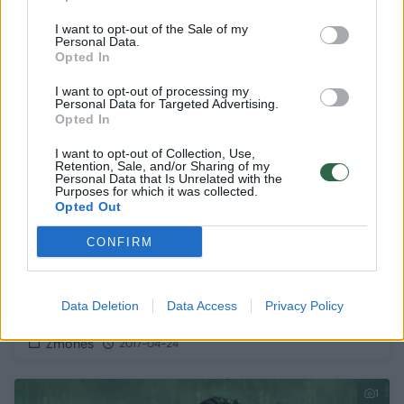
I want to opt-out of the Sale of my
2
Personal Data.
Opted In
I want to opt-out of processing my
Personal Data for Targeted Advertising.
Opted In
I want to opt-out of Collection, Use,
Retention, Sale, and/or Sharing of my
Personal Data that Is Unrelated with the
Purposes for which it was collected.
Opted Out
CONFIRM
Sylvesteris Stallone bylinėjasi dėl filmo,
Data Deletion
Data Access
Privacy Policy
sukurto prieš 23 metus
Žmonės
2017-04-24
1