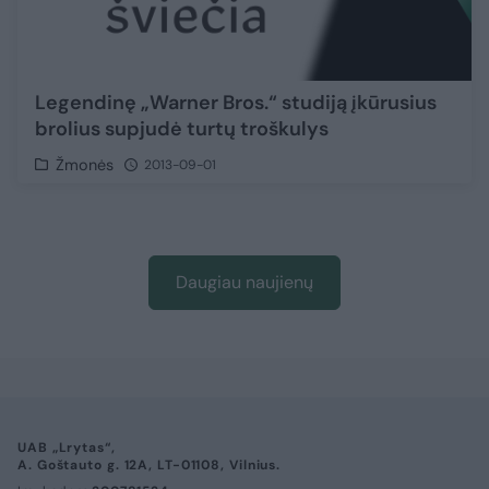
Legendinę „Warner Bros.“ studiją įkūrusius
brolius supjudė turtų troškulys
Žmonės
2013-09-01
Daugiau naujienų
UAB „Lrytas“,
A. Goštauto g. 12A, LT-01108, Vilnius.