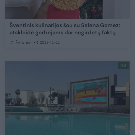
Šventinis kulinarijos šou su Selena Gomez:
atskleidė gerbėjams dar negirdėtų faktų
Žmonės
2023-12-22
6