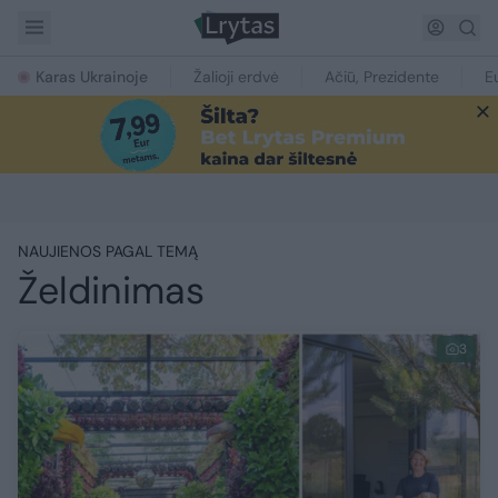
Karas Ukrainoje
Žalioji erdvė
Ačiū, Prezidente
E
NAUJIENOS PAGAL TEMĄ
Želdinimas
3