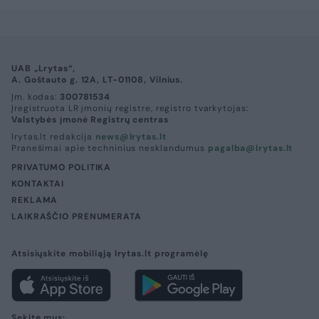
UAB „Lrytas“,
A. Goštauto g. 12A, LT-01108, Vilnius.
Įm. kodas:
300781534
Įregistruota LR įmonių registre, registro tvarkytojas:
Valstybės įmonė Registrų centras
lrytas.lt redakcija
news@lrytas.lt
Pranešimai apie techninius nesklandumus
pagalba@lrytas.lt
PRIVATUMO POLITIKA
KONTAKTAI
REKLAMA
LAIKRAŠČIO PRENUMERATA
Atsisiųskite mobiliąją lrytas.lt programėlę
Sekite mus: