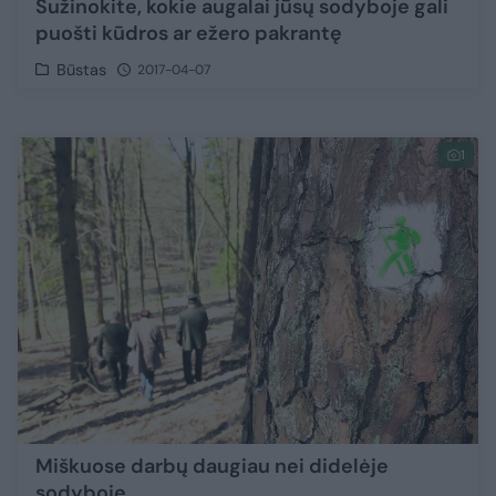
Sužinokite, kokie augalai jūsų sodyboje gali
puošti kūdros ar ežero pakrantę
Būstas
2017-04-07
1
Miškuose darbų daugiau nei didelėje
sodyboje