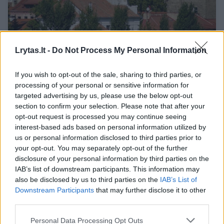
Miestą gražinti skatins mokesčių
Lrytas.lt -
Do Not Process My Personal Information
lengvatomis: kam našta sumažės, o kam
teks dar labiau papurtyti pinigines
If you wish to opt-out of the sale, sharing to third parties, or
processing of your personal or sensitive information for
Verslas
2021-06-23
targeted advertising by us, please use the below opt-out
section to confirm your selection. Please note that after your
opt-out request is processed you may continue seeing
19
interest-based ads based on personal information utilized by
us or personal information disclosed to third parties prior to
your opt-out. You may separately opt-out of the further
disclosure of your personal information by third parties on the
IAB’s list of downstream participants. This information may
also be disclosed by us to third parties on the
IAB’s List of
Downstream Participants
that may further disclose it to other
third parties.
Personal Data Processing Opt Outs