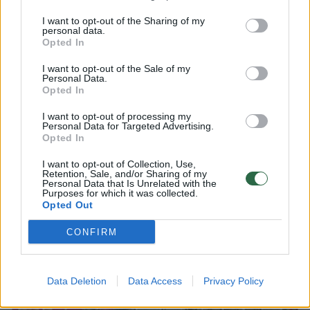
I want to opt-out of the Sharing of my
personal data.
Opted In
Miestų želdinimui – milijoninės sumos:
prakalbo apie didelę pinigų plovimo riziką
I want to opt-out of the Sale of my
Personal Data.
Ragina sustoti sodinti beverčius gėlių darželius
Opted In
Verslas
2021-06-02
I want to opt-out of processing my
Personal Data for Targeted Advertising.
Opted In
4
I want to opt-out of Collection, Use,
Retention, Sale, and/or Sharing of my
Personal Data that Is Unrelated with the
Purposes for which it was collected.
Opted Out
CONFIRM
Data Deletion
Data Access
Privacy Policy