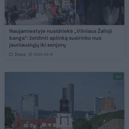
Naujamiestyje nusidriekė „Vilniaus Žalioji
banga“: želdinti aplinką susirinko nuo
jauniausiųjų iki senjorų
Žinios
2023-04-15
4