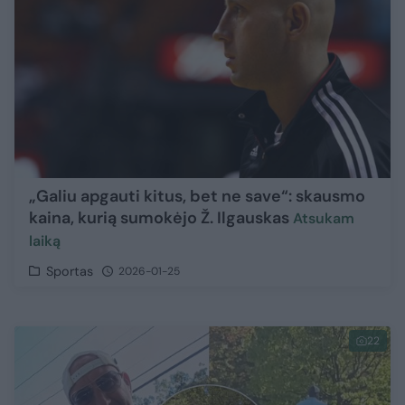
„Galiu apgauti kitus, bet ne save“: skausmo
kaina, kurią sumokėjo Ž. Ilgauskas
Atsukam
laiką
Sportas
2026-01-25
22