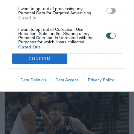
I want to opt-out of processing my
Personal Data for Targeted Advertising.
Opted In
I want to opt-out of Collection, Use,
Retention, Sale, and/or Sharing of my
Personal Data that Is Unrelated with the
Purposes for which it was collected.
Opted Out
Išskirtiniai kadrai: Šarūnas Jasikevičius ir
Žydrūnas Ilgauskas pratęsė tradiciją
CONFIRM
varžytis golfo laukuose
Sportas
2025-07-13
Data Deletion
Data Access
Privacy Policy
1