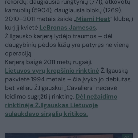
rekordų: daugiausia rungtynių (771), atkovotų
kamuolių (5904), daugiausia blokų (1269).
2010–2011 metais žaidė „
Miami Heat
“ klube, į
kurį jį kvietė
LeBronas Jamesas
.
Ž.Ilgausko karjerą lydėjo traumos – dėl
daugybinių pėdos lūžių yra patyręs ne vieną
operaciją.
Karjerą baigė 2011 metų rugsėjį.
Lietuvos vyrų krepšinio rinktinė
Ž.Ilgauską
pakvietė 1994 metais – čia įvyko jo debiutas,
bet vėliau Ž.Ilgauskui „Cavaliers“ nedavė
leidimo sugrįžti į rinktinę.
Dėl nežaidimo
rinktinėje Ž.Ilgauskas Lietuvoje
sulaukdavo sirgalių kritikos.
1