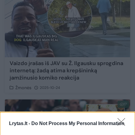
Vaizdo įrašas iš JAV su Ž. Ilgausku sprogdina
internetą: žadą atima krepšininką
įamžinusio komiko reakcija
Žmonės
2025-10-24
17
Lrytas.lt -
Do Not Process My Personal Information