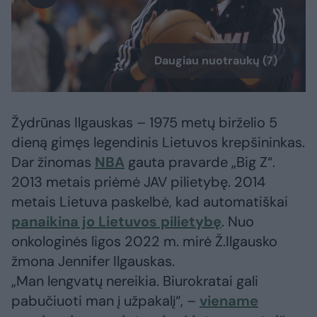
Daugiau nuotraukų (7)
Žydrūnas Ilgauskas – 1975 metų birželio 5
dieną gimęs legendinis Lietuvos krepšininkas.
Dar žinomas
NBA
gauta pravarde „Big Z“.
2013 metais priėmė JAV pilietybę. 2014
metais Lietuva paskelbė, kad automatiškai
panaikina jo Lietuvos pilietybę
. Nuo
onkologinės ligos 2022 m. mirė Ž.Ilgausko
žmona Jennifer Ilgauskas.
„Man lengvatų nereikia. Biurokratai gali
pabučiuoti man į užpakalį“, –
viename