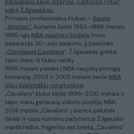
garsiausių savo interviu „Lietuvos rytui“
sakė Ž.Ilgauskas.
Pirmasis profesionalus klubas –
Kauno
„Atletas“
, kuriame žaidė 1993–1996 metais.
1996-ųjų
NBA naujokų biržoje
buvo
pašauktas 20-uoju šaukimu, jį pasirinko
„
Cleveland Cavaliers
“. Ž.Ilgauskas greitai
tapo vienu iš klubo veidų.
1998 metais pateko į NBA naujokų pirmąją
komandą. 2003 ir 2005 metais žaidė
NBA
Visų žvaigždžių rungtynėse
.
„Cavaliers“ klube žaidė 1996–2010 metais ir
tapo vienu geriausių vidurio puolėjų NBA.
2014 metais „Cavaliers“ į arenos palubes
iškėlė 11-uoju numeriu pažymėtus Ž.Ilgausko
marškinėlius. Pagerino net keletą „Cavaliers“