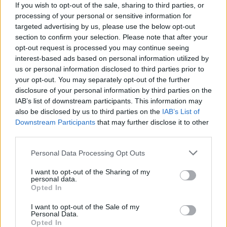
If you wish to opt-out of the sale, sharing to third parties, or
processing of your personal or sensitive information for
targeted advertising by us, please use the below opt-out
section to confirm your selection. Please note that after your
opt-out request is processed you may continue seeing
interest-based ads based on personal information utilized by
us or personal information disclosed to third parties prior to
your opt-out. You may separately opt-out of the further
Š. Jasikevičių pravirkdžiusi mintis apie
disclosure of your personal information by third parties on the
IAB’s list of downstream participants. This information may
trenerį: kas yra F. Mitkevičius, išauginęs ir Ž.
also be disclosed by us to third parties on the
IAB’s List of
Ilgauską
Downstream Participants
that may further disclose it to other
Sportas
2025-10-04
third parties.
Personal Data Processing Opt Outs
6
I want to opt-out of the Sharing of my
personal data.
Opted In
I want to opt-out of the Sale of my
Personal Data.
Opted In