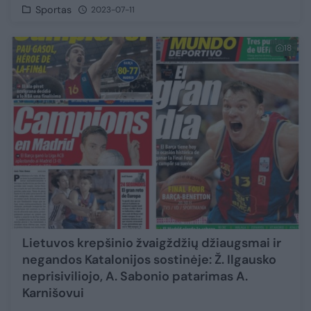
Sportas
2023-07-11
18
Lietuvos krepšinio žvaigždžių džiaugsmai ir
negandos Katalonijos sostinėje: Ž. Ilgausko
neprisiviliojo, A. Sabonio patarimas A.
Karnišovui