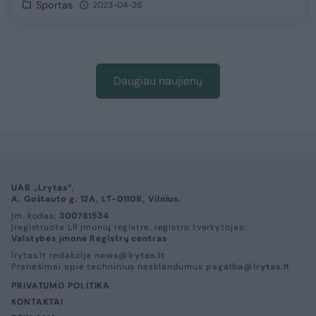
Sportas
2023-04-26
Daugiau naujienų
UAB „Lrytas“,
A. Goštauto g. 12A, LT-01108, Vilnius.
Įm. kodas:
300781534
Įregistruota LR įmonių registre, registro tvarkytojas:
Valstybės įmonė Registrų centras
lrytas.lt redakcija
news@lrytas.lt
Pranešimai apie techninius nesklandumus
pagalba@lrytas.lt
PRIVATUMO POLITIKA
KONTAKTAI