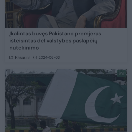
Įkalintas buvęs Pakistano premjeras
išteisintas dėl valstybės paslapčių
nutekinimo
Pasaulis
2024-06-03
1