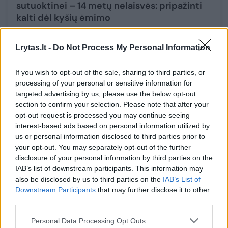
sutuoktinei – 14 metų nelaisvės: pripažinti
kalti dėl kyšių ėmimo
Žinios
2024-01-31
Lrytas.lt -
Do Not Process My Personal Information
1
If you wish to opt-out of the sale, sharing to third parties, or
processing of your personal or sensitive information for
targeted advertising by us, please use the below opt-out
section to confirm your selection. Please note that after your
opt-out request is processed you may continue seeing
interest-based ads based on personal information utilized by
us or personal information disclosed to third parties prior to
your opt-out. You may separately opt-out of the further
disclosure of your personal information by third parties on the
IAB’s list of downstream participants. This information may
also be disclosed by us to third parties on the
IAB’s List of
Downstream Participants
that may further disclose it to other
third parties.
Buvęs Pakistano premjeras I. Khanas ir jo
žmona nuteisti kalėti 14 metų
Personal Data Processing Opt Outs