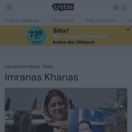
Karas Ukrainoje
Žalioji erdvė
Ačiū, Prezidente
E
NAUJIENOS PAGAL TEMĄ
Imranas Khanas
1