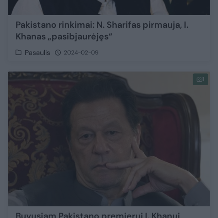
Pakistano rinkimai: N. Sharifas pirmauja, I.
Khanas „pasibjaurėjęs“
Pasaulis
2024-02-09
1
Buvusiam Pakistano premjerui I. Khanui