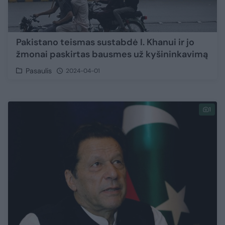
Pakistano teismas sustabdė I. Khanui ir jo
žmonai paskirtas bausmes už kyšininkavimą
Pasaulis
2024-04-01
1