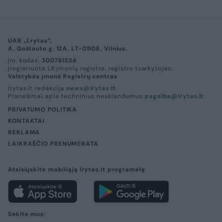
UAB „Lrytas“,
A. Goštauto g. 12A, LT-01108, Vilnius.
Įm. kodas:
300781534
Įregistruota LR įmonių registre, registro tvarkytojas:
Valstybės įmonė Registrų centras
lrytas.lt redakcija
news@lrytas.lt
Pranešimai apie techninius nesklandumus
pagalba@lrytas.lt
PRIVATUMO POLITIKA
KONTAKTAI
REKLAMA
LAIKRAŠČIO PRENUMERATA
Atsisiųskite mobiliąją lrytas.lt programėlę
Sekite mus: