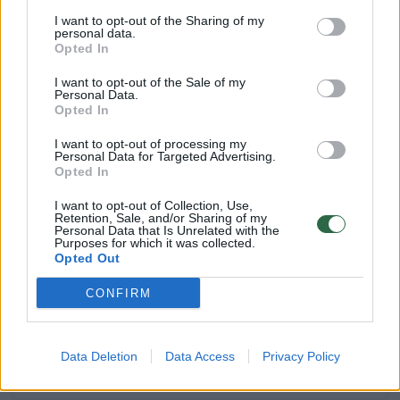
Pasaulis
2024-01-31
I want to opt-out of the Sharing of my
personal data.
Opted In
1
I want to opt-out of the Sale of my
Personal Data.
Opted In
I want to opt-out of processing my
Personal Data for Targeted Advertising.
Opted In
I want to opt-out of Collection, Use,
Retention, Sale, and/or Sharing of my
Personal Data that Is Unrelated with the
Purposes for which it was collected.
Opted Out
CONFIRM
Buvęs Pakistano premjeras I. Khanas
nuteistas kalėti 10 metų
Data Deletion
Data Access
Privacy Policy
Pasaulis
2024-01-30