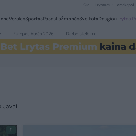
Orai
Lrytas.tv
Horoskopai
iena
Verslas
Sportas
Pasaulis
Žmonės
Sveikata
Daugiau
Lrytas 
e
Europos burės 2026
Darbo skelbimai
e Javai
1