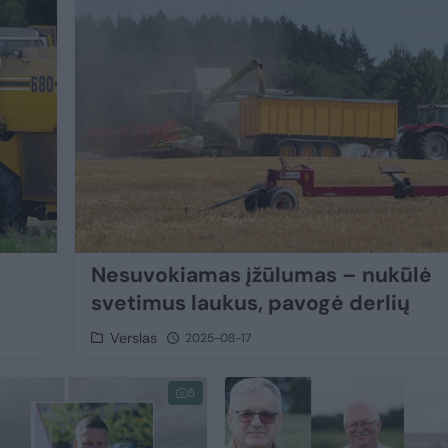
Nesuvokiamas įžūlumas – nukūlė
svetimus laukus, pavogė derlių
Verslas
2025-08-17
5