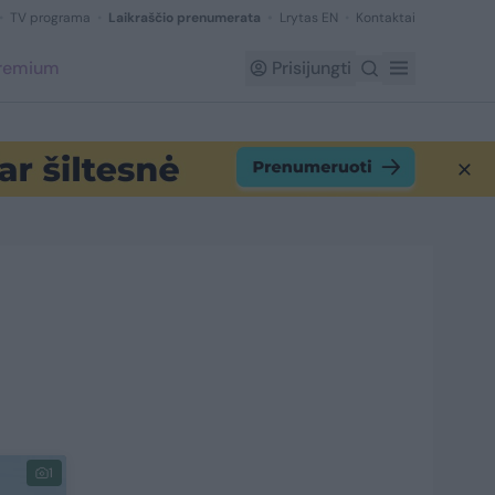
TV programa
Laikraščio prenumerata
Lrytas EN
Kontaktai
Premium
Prisijungti
1