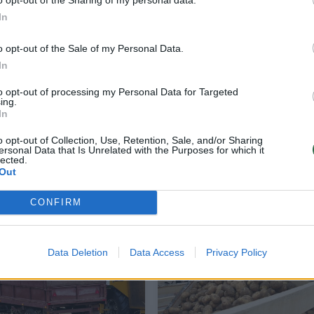
In
o opt-out of the Sale of my Personal Data.
In
to opt-out of processing my Personal Data for Targeted
ing.
In
 turi
Grūdų augintojai žodžių į vatą nevynioja 
darbo vaisiai šiemet saldūs nebus: opti
o opt-out of Collection, Use, Retention, Sale, and/or Sharing
palaiko tik kelios žinios
ersonal Data that Is Unrelated with the Purposes for which it
lected.
Out
Verslas
2024-08-30
CONFIRM
1
Data Deletion
Data Access
Privacy Policy