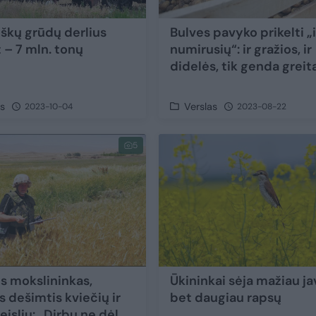
iškų grūdų derlius
Bulves pavyko prikelti „
 – 7 mln. tonų
numirusių“: ir gražios, ir
didelės, tik genda greit
as
Verslas
2023-10-04
2023-08-22
5
is mokslininkas,
Ūkininkai sėja mažiau ja
s dešimtis kviečių ir
bet daugiau rapsų
eislių: „Dirbu ne dėl