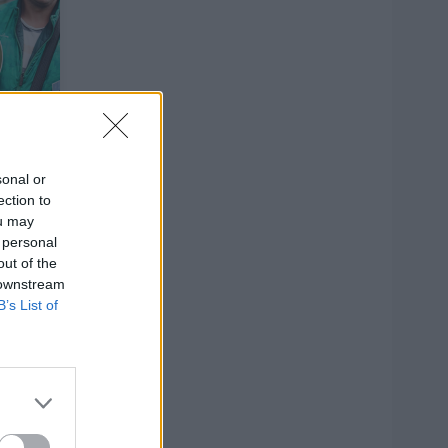
ą
sonal or
kai
ection to
ou may
 personal
out of the
 downstream
B’s List of
2