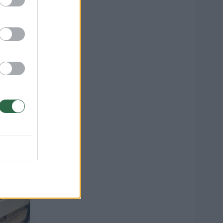
–
mizmą
2