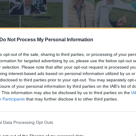
Do Not Process My Personal Information
nepasigailėjo nei
Prieš javapjūtę ūkininkų
ų, nei pasėlių: išguldė
dėmesys krypsta į vien
to opt-out of the sale, sharing to third parties, or processing of your per
s laukus
detalę: tai padeda gero
Sako, kad nenori
formation for targeted advertising by us, please use the below opt-out s
daugiau uždirbti
p Palangos verslininkai
r selection. Please note that after your opt-out request is processed y
eing interest-based ads based on personal information utilized by us or
disclosed to third parties prior to your opt-out. You may separately opt-
as
Verslas
2025-07-16
2025-07-01
losure of your personal information by third parties on the IAB’s list of
. This information may also be disclosed by us to third parties on the
IA
1
Participants
that may further disclose it to other third parties.
l Data Processing Opt Outs
o opt-out of the Sharing of my personal data.