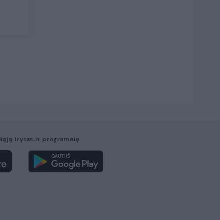
liąją lrytas.lt programėlę