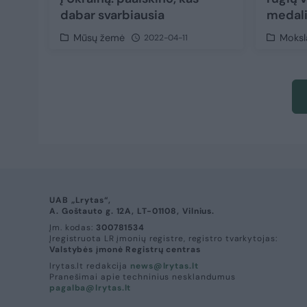
dabar svarbiausia
medali
Mūsų žemė
Moksla
2022-04-11
UAB „Lrytas“,
A. Goštauto g. 12A, LT-01108, Vilnius.
Įm. kodas:
300781534
Įregistruota LR įmonių registre, registro tvarkytojas:
Valstybės įmonė Registrų centras
lrytas.lt redakcija
news@lrytas.lt
Pranešimai apie techninius nesklandumus
pagalba@lrytas.lt