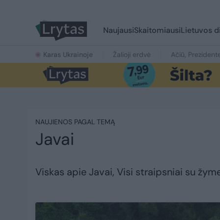
Naujausi
Skaitomiausi
Lietuvos d
Karas Ukrainoje
Žalioji erdvė
Ačiū, Prezident
NAUJIENOS PAGAL TEMĄ
Javai
Viskas apie Javai, Visi straipsniai su žym