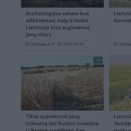
Archeologijos vakare bus
Lietuv
aiškinamasi, kaip ir kodėl
šiemet
Lietuvoje kito auginamos
javų rūšys
Mokslas ir IT
Versl
2024-03-28
1
Tikisi sušvelninti javų
Lietuv
trūkumą dėl Rusijos invazijos
išvedę
į Ukrainą: paaiškino, kas
rugių v