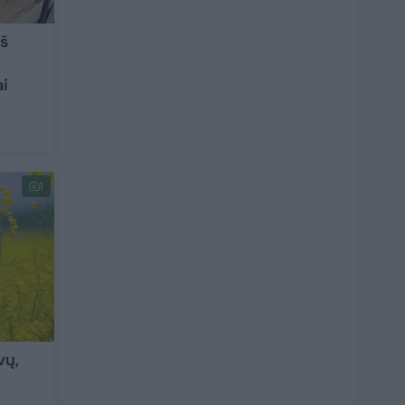
iš
ai
1
vų,