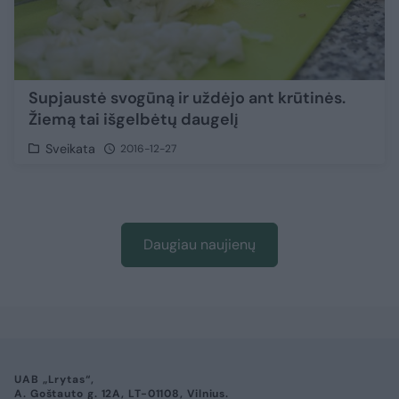
Supjaustė svogūną ir uždėjo ant krūtinės.
Žiemą tai išgelbėtų daugelį
Sveikata
2016-12-27
Daugiau naujienų
UAB „Lrytas“,
A. Goštauto g. 12A, LT-01108, Vilnius.