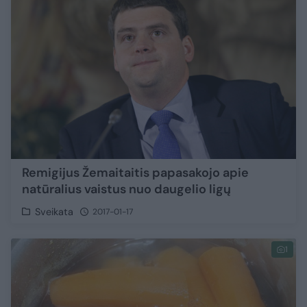
Remigijus Žemaitaitis papasakojo apie
natūralius vaistus nuo daugelio ligų
Sveikata
2017-01-17
1