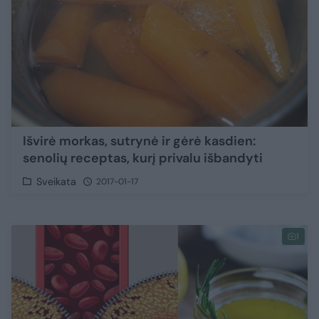
Išvirė morkas, sutrynė ir gėrė kasdien:
senolių receptas, kurį privalu išbandyti
Sveikata
2017-01-17
1