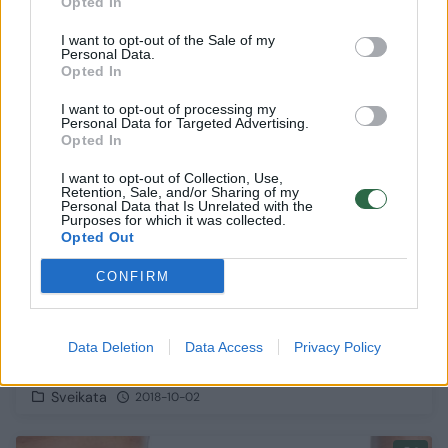
Opted In
I want to opt-out of the Sale of my
Personal Data.
Receptas
4
Opted In
I want to opt-out of processing my
Personal Data for Targeted Advertising.
Opted In
I want to opt-out of Collection, Use,
Retention, Sale, and/or Sharing of my
Personal Data that Is Unrelated with the
Purposes for which it was collected.
Opted Out
CONFIRM
Kodėl verta kasdien suvalgyti bent po 10
Data Deletion
Data Access
Privacy Policy
graikinių riešutų
Sveikata
2018-10-02