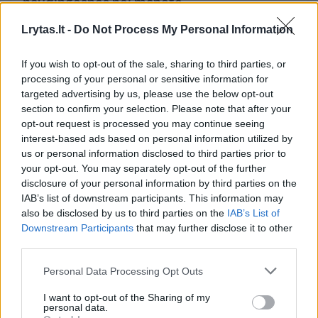
naudingesnės nei manėte
Sveikata
2018-11-23
Lrytas.lt -
Do Not Process My Personal Information
If you wish to opt-out of the sale, sharing to third parties, or
1
processing of your personal or sensitive information for
targeted advertising by us, please use the below opt-out
section to confirm your selection. Please note that after your
opt-out request is processed you may continue seeing
interest-based ads based on personal information utilized by
us or personal information disclosed to third parties prior to
your opt-out. You may separately opt-out of the further
disclosure of your personal information by third parties on the
IAB’s list of downstream participants. This information may
also be disclosed by us to third parties on the
IAB’s List of
Downstream Participants
that may further disclose it to other
third parties.
Pasigailėsite išmetę česnakų lukštus: jie gali
Personal Data Processing Opt Outs
išgelbėti jūsų sveikatą
I want to opt-out of the Sharing of my
Sveikata
2018-11-02
personal data.