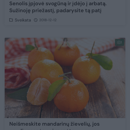
Senolis įpjovė svogūną ir įdėjo į arbatą.
Sužinoję priežastį, padarysite tą patį
Sveikata
2018-12-12
1
Neišmeskite mandarinų žievelių, jos