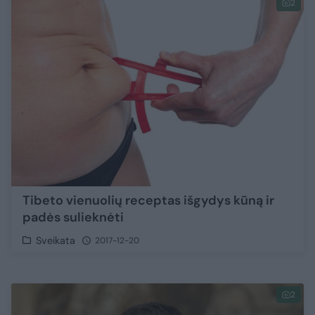
2
Tibeto vienuolių receptas išgydys kūną ir
padės sulieknėti
Sveikata
2017-12-20
2