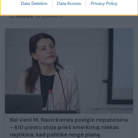
Data Deletion
Data Access
Privacy Policy
vaistus
Sveikata
2024-06-27
Kol vieni M. Navickienės poelgio nepateisina
– kiti piestu stoja prieš smerkimą: niekas
neįtikina, kad politikė rezgė planą