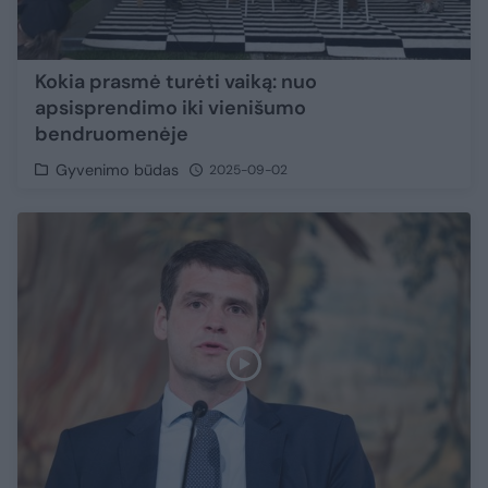
Kokia prasmė turėti vaiką: nuo
apsisprendimo iki vienišumo
bendruomenėje
Gyvenimo būdas
2025-09-02