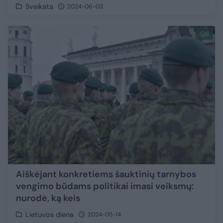
Sveikata
2024-06-03
8
Aiškėjant konkretiems šauktinių tarnybos
vengimo būdams politikai imasi veiksmų:
nurodė, ką keis
Lietuvos diena
2024-05-14