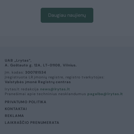
Daugiau naujienų
UAB „Lrytas“,
A. Goštauto g. 12A, LT-01108, Vilnius.
Įm. kodas:
300781534
Įregistruota LR įmonių registre, registro tvarkytojas:
Valstybės įmonė Registrų centras
lrytas.lt redakcija
news@lrytas.lt
Pranešimai apie techninius nesklandumus
pagalba@lrytas.lt
PRIVATUMO POLITIKA
KONTAKTAI
REKLAMA
LAIKRAŠČIO PRENUMERATA