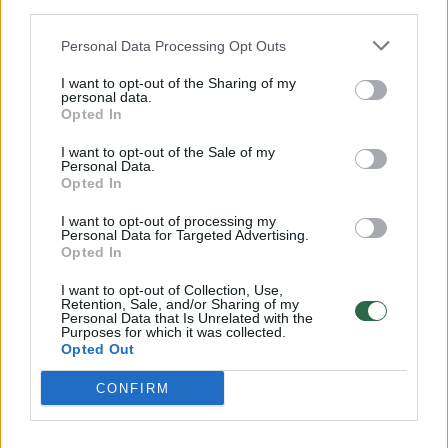
psichiatro likimą spręs etikos komisija:
third parties.
įspėjimų jis sulaukė ir anksčiau
Personal Data Processing Opt Outs
Lietuvos diena
2024-07-06
I want to opt-out of the Sharing of my
personal data.
Opted In
11
I want to opt-out of the Sale of my
Personal Data.
Opted In
I want to opt-out of processing my
Personal Data for Targeted Advertising.
Opted In
I want to opt-out of Collection, Use,
Retention, Sale, and/or Sharing of my
Personal Data that Is Unrelated with the
Purposes for which it was collected.
Opted Out
CONFIRM
Ligonines spaudžia košmariškos skolos:
laužo galvas – iš ko mokėti algas ir pirkti