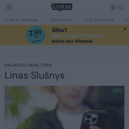
Karas Ukrainoje
Žalioji erdvė
Ačiū, Prezidente
E
NAUJIENOS PAGAL TEMĄ
Linas Slušnys
10