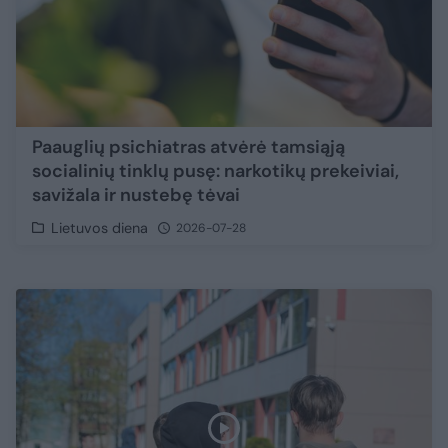
Paauglių psichiatras atvėrė tamsiąją
socialinių tinklų pusę: narkotikų prekeiviai,
savižala ir nustebę tėvai
Lietuvos diena
2026-07-28