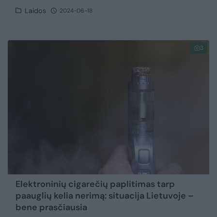
Laidos
2024-06-18
3
Elektroninių cigarečių paplitimas tarp
paauglių kelia nerimą: situacija Lietuvoje –
bene prasčiausia