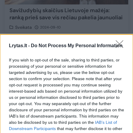
Savižudybių skaičius Lietuvoje mažėja:
ranką prieš save vis rečiau pakelia jaunuoliai
Sveikata
2024-09-10
10
Lrytas.lt -
Do Not Process My Personal Information
If you wish to opt-out of the sale, sharing to third parties, or
processing of your personal or sensitive information for
targeted advertising by us, please use the below opt-out
section to confirm your selection. Please note that after your
opt-out request is processed you may continue seeing
interest-based ads based on personal information utilized by
us or personal information disclosed to third parties prior to
your opt-out. You may separately opt-out of the further
disclosure of your personal information by third parties on the
IAB’s list of downstream participants. This information may
also be disclosed by us to third parties on the
IAB’s List of
Apie homoseksualų gydymą prisikalbėjusio
Downstream Participants
that may further disclose it to other