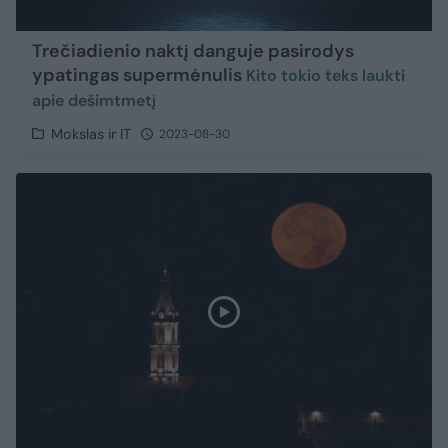
Trečiadienio naktį danguje pasirodys
ypatingas supermėnulis
​Kito tokio teks laukti
apie dešimtmetį
Mokslas ir IT
2023-08-30