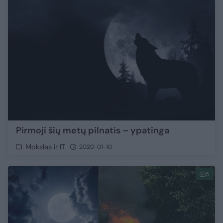
Pirmoji šių metų pilnatis – ypatinga
Mokslas ir IT
2020-01-10
5