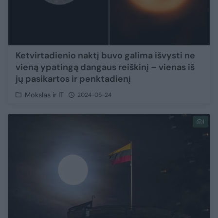
Ketvirtadienio naktį buvo galima išvysti ne
vieną ypatingą dangaus reiškinį – vienas iš
jų pasikartos ir penktadienį
Mokslas ir IT
2024-05-24
1