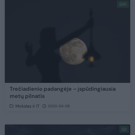
10
Trečiadienio padangėje – įspūdingiausia
metų pilnatis
Mokslas ir IT
2020-04-08
1