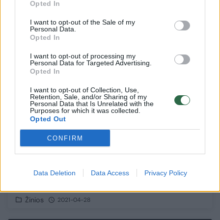
Opted In
I want to opt-out of the Sale of my
Personal Data.
Opted In
I want to opt-out of processing my
Personal Data for Targeted Advertising.
Opted In
I want to opt-out of Collection, Use,
Retention, Sale, and/or Sharing of my
Personal Data that Is Unrelated with the
Purposes for which it was collected.
Opted Out
CONFIRM
Pasigrožėkite: ypatingasis supermėnulis
Data Deletion
Data Access
Privacy Policy
nušvietė senovinę Graikijos šventyklą
Žinios
2021-04-28