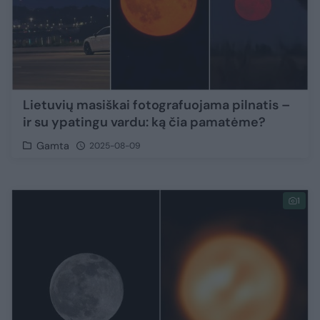
Lietuvių masiškai fotografuojama pilnatis –
ir su ypatingu vardu: ką čia pamatėme?
Gamta
2025-08-09
1