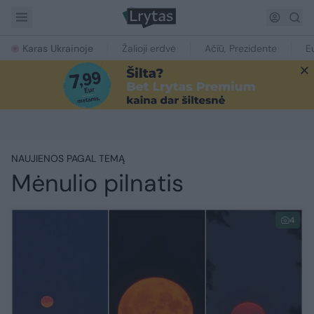
Karas Ukrainoje
Žalioji erdvė
Ačiū, Prezidente
E
NAUJIENOS PAGAL TEMĄ
Mėnulio pilnatis
4