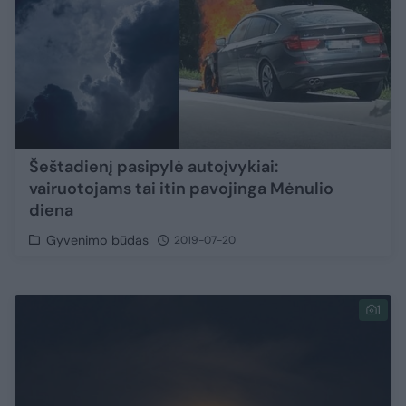
Šeštadienį pasipylė autoįvykiai:
vairuotojams tai itin pavojinga Mėnulio
diena
Gyvenimo būdas
2019-07-20
1