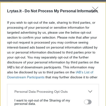
pilnatį
Mokslas ir IT
Lrytas.lt -
Do Not Process My Personal Information
2022-07-14
If you wish to opt-out of the sale, sharing to third parties, or
3
processing of your personal or sensitive information for
targeted advertising by us, please use the below opt-out
section to confirm your selection. Please note that after your
opt-out request is processed you may continue seeing
interest-based ads based on personal information utilized by
us or personal information disclosed to third parties prior to
your opt-out. You may separately opt-out of the further
disclosure of your personal information by third parties on the
IAB’s list of downstream participants. This information may
also be disclosed by us to third parties on the
IAB’s List of
Downstream Participants
that may further disclose it to other
third parties.
Pilnaties įtaka: kuo ji skiriasi rykliams ir
Personal Data Processing Opt Outs
žmonėms
I want to opt-out of the Sharing of my
personal data.
Mokslas ir IT
2022-01-17