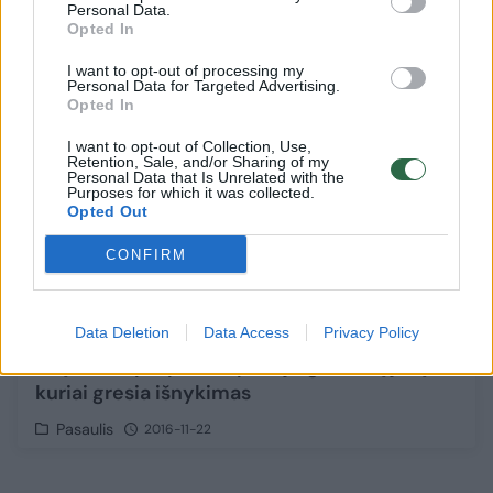
Personal Data.
Opted In
13
I want to opt-out of processing my
Personal Data for Targeted Advertising.
Opted In
I want to opt-out of Collection, Use,
Retention, Sale, and/or Sharing of my
Personal Data that Is Unrelated with the
Purposes for which it was collected.
Opted Out
CONFIRM
Data Deletion
Data Access
Privacy Policy
Drąsuoliai perplaukė pavojingai sūrią jūrą,
kuriai gresia išnykimas
Pasaulis
2016-11-22