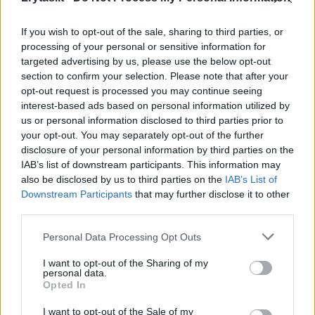
Mokslas ir IT
2018-12-04
If you wish to opt-out of the sale, sharing to third parties, or
processing of your personal or sensitive information for
targeted advertising by us, please use the below opt-out
1
section to confirm your selection. Please note that after your
opt-out request is processed you may continue seeing
interest-based ads based on personal information utilized by
us or personal information disclosed to third parties prior to
your opt-out. You may separately opt-out of the further
disclosure of your personal information by third parties on the
IAB’s list of downstream participants. This information may
also be disclosed by us to third parties on the
IAB’s List of
Downstream Participants
that may further disclose it to other
third parties.
Personal Data Processing Opt Outs
I want to opt-out of the Sharing of my
Pragaras danguje: meteoro sprogimas,
personal data.
Opted In
galimai pražudęs 65 000 žmonių
I want to opt-out of the Sale of my
Mokslas ir IT
2018-11-27