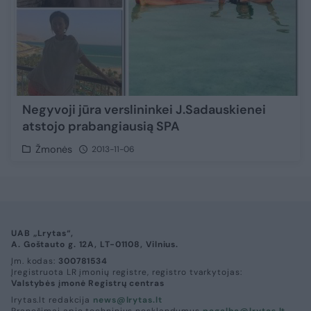
Negyvoji jūra verslininkei J.Sadauskienei
atstojo prabangiausią SPA
Žmonės
2013-11-06
UAB „Lrytas“,
A. Goštauto g. 12A, LT-01108, Vilnius.
Įm. kodas:
300781534
Įregistruota LR įmonių registre, registro tvarkytojas:
Valstybės įmonė Registrų centras
lrytas.lt redakcija
news@lrytas.lt
Pranešimai apie techninius nesklandumus
pagalba@lrytas.lt