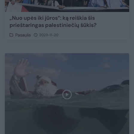
„Nuo upės iki jūros“: ką reiškia šis
prieštaringas palestiniečių šūkis?
Pasaulis
2023-11-20