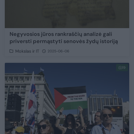
Negyvosios jūros rankraščių analizė gali
priversti permąstyti senovės žydų istoriją
Mokslas ir IT
2025-06-06
19