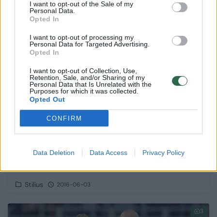
I want to opt-out of the Sale of my
Personal Data.
Opted In
2
I want to opt-out of processing my
Personal Data for Targeted Advertising.
Opted In
I want to opt-out of Collection, Use,
Retention, Sale, and/or Sharing of my
Personal Data that Is Unrelated with the
Purposes for which it was collected.
Opted Out
CONFIRM
Data Deletion
Data Access
Privacy Policy
Dainininkės Mios linksmybės – su paaugliu
sūnumi Matu
Stilius
2016-06-03
3