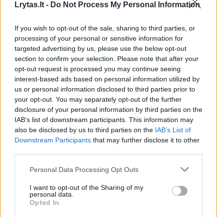
Lrytas.lt -
Do Not Process My Personal Information
Sportas
2017-06-06
If you wish to opt-out of the sale, sharing to third parties, or
6
processing of your personal or sensitive information for
targeted advertising by us, please use the below opt-out
section to confirm your selection. Please note that after your
opt-out request is processed you may continue seeing
interest-based ads based on personal information utilized by
us or personal information disclosed to third parties prior to
your opt-out. You may separately opt-out of the further
disclosure of your personal information by third parties on the
IAB’s list of downstream participants. This information may
also be disclosed by us to third parties on the
IAB’s List of
Downstream Participants
that may further disclose it to other
third parties.
Personal Data Processing Opt Outs
Po kaltinimų audros Mia prabilo: skandalas
atvėrė jai akis
I want to opt-out of the Sharing of my
personal data.
Žmonės
2016-07-29
Opted In