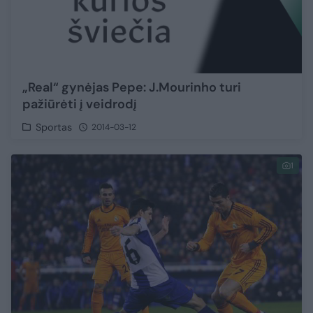
„Real“ gynėjas Pepe: J.Mourinho turi
pažiūrėti į veidrodį
Sportas
2014-03-12
1