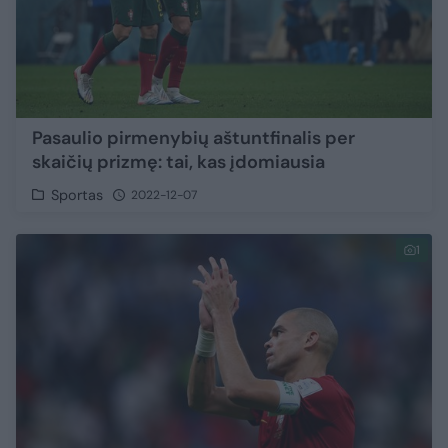
Pasaulio pirmenybių aštuntfinalis per
skaičių prizmę: tai, kas įdomiausia
Sportas
2022-12-07
1