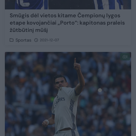
Smūgis dėl vietos kitame Čempionų lygos
etape kovojančiai „Porto“: kapitonas praleis
žūtbūtinį mūšį
Sportas
2021-12-07
1