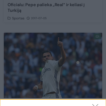
Oficialu: Pepe palieka „Real“ ir keliasi į
Turkiją
Sportas
2017-07-05
1
Pepe patvirtino – „Real“ ekipoje jis nebežais