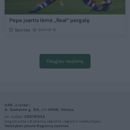
Pepe įvartis lėmė „Real“ pergalę
Sportas
2014-01-13
Daugiau naujienų
UAB „Lrytas“,
A. Goštauto g. 12A, LT-01108, Vilnius.
Įm. kodas:
300781534
Įregistruota LR įmonių registre, registro tvarkytojas:
Valstybės įmonė Registrų centras