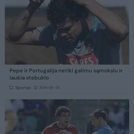
Pepe ir Portugalija netiki galimu sąmokslu ir
laukia stebuklo
Sportas
2014-06-26
1