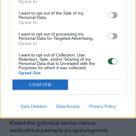
Opted In
socialiniais būstais: tokiu keliu siūlo eiti ir
Lietuvai
I want to opt-out of the Sale of my
Personal Data.
Būstas
2022-04-27
Opted In
I want to opt-out of processing my
28
Personal Data for Targeted Advertising.
Opted In
I want to opt-out of Collection, Use,
Retention, Sale, and/or Sharing of my
Personal Data that Is Unrelated with the
Purposes for which it was collected.
Opted Out
CONFIRM
Data Deletion
Data Access
Privacy Policy
Klaipėdos griovėjai senus namus
vaiduoklius paslepia po spalvingomis