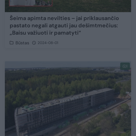
Šeima apimta nevilties – jai priklausančio
pastato negali atgauti jau dešimtmečius:
„Baisu važiuoti ir pamatyti“
Būstas
2024-08-01
1