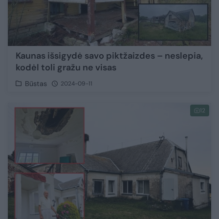
Kaunas išsigydė savo piktžaizdes – neslepia,
kodėl toli gražu ne visas
Būstas
2024-09-11
12