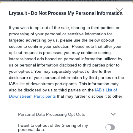
ilgai laukto projekto įgyvendinimo data,
investicijos sieks 35 mln. eurų
Lrytas.lt -
Do Not Process My Personal Information
Būstas
2023-02-02
If you wish to opt-out of the sale, sharing to third parties, or
processing of your personal or sensitive information for
targeted advertising by us, please use the below opt-out
1
section to confirm your selection. Please note that after your
opt-out request is processed you may continue seeing
interest-based ads based on personal information utilized by
us or personal information disclosed to third parties prior to
your opt-out. You may separately opt-out of the further
disclosure of your personal information by third parties on the
IAB’s list of downstream participants. This information may
also be disclosed by us to third parties on the
IAB’s List of
Downstream Participants
that may further disclose it to other
third parties.
Personal Data Processing Opt Outs
I want to opt-out of the Sharing of my
Šioje šalyje paveldo objektai virsta
personal data.