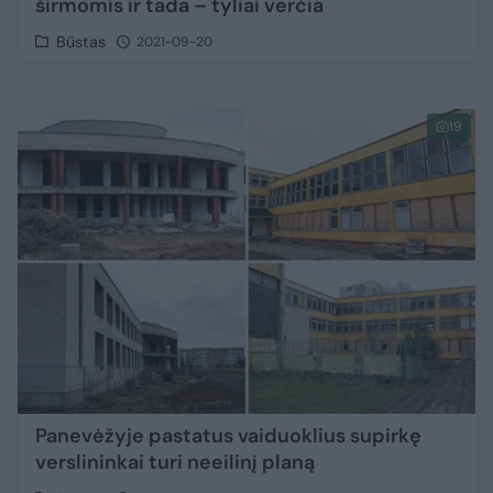
širmomis ir tada – tyliai verčia
Būstas
2021-09-20
19
Panevėžyje pastatus vaiduoklius supirkę
verslininkai turi neeilinį planą