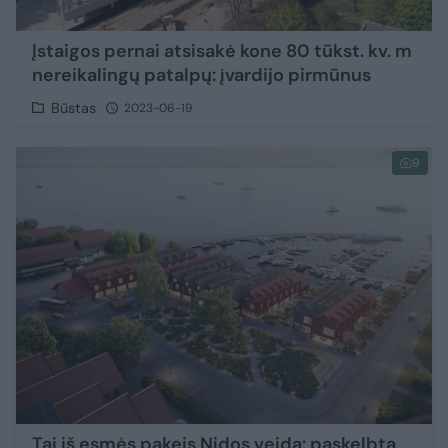
Įstaigos pernai atsisakė kone 80 tūkst. kv. m
nereikalingų patalpų: įvardijo pirmūnus
Būstas
2023-06-19
9
Tai iš esmės pakeis Nidos veidą: paskelbta