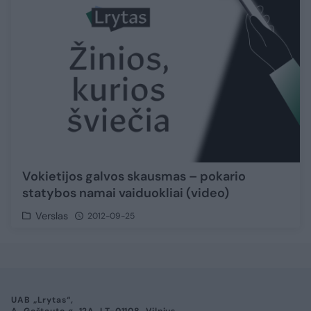
Vokietijos galvos skausmas – pokario
statybos namai vaiduokliai (video)
Verslas
2012-09-25
UAB „Lrytas“,
A. Goštauto g. 12A, LT-01108, Vilnius.