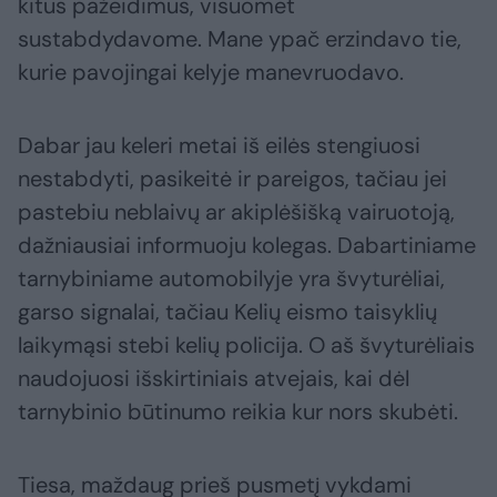
kitus pažeidimus, visuomet
sustabdydavome. Mane ypač erzindavo tie,
kurie pavojingai kelyje manevruodavo.
Dabar jau keleri metai iš eilės stengiuosi
nestabdyti, pasikeitė ir pareigos, tačiau jei
pastebiu neblaivų ar akiplėšišką vairuotoją,
dažniausiai informuoju kolegas. Dabartiniame
tarnybiniame automobilyje yra švyturėliai,
garso signalai, tačiau Kelių eismo taisyklių
laikymąsi stebi kelių policija. O aš švyturėliais
naudojuosi išskirtiniais atvejais, kai dėl
tarnybinio būtinumo reikia kur nors skubėti.
Tiesa, maždaug prieš pusmetį vykdami