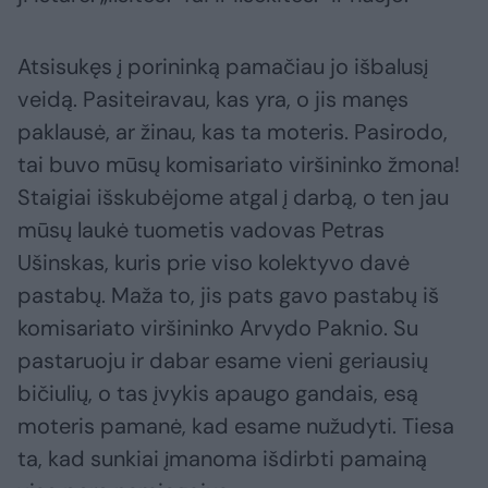
Atsisukęs į porininką pamačiau jo išbalusį
veidą. Pasiteiravau, kas yra, o jis manęs
paklausė, ar žinau, kas ta moteris. Pasirodo,
tai buvo mūsų komisariato viršininko žmona!
Staigiai išskubėjome atgal į darbą, o ten jau
mūsų laukė tuometis vadovas Petras
Ušinskas, kuris prie viso kolektyvo davė
pastabų. Maža to, jis pats gavo pastabų iš
komisariato viršininko Arvydo Paknio. Su
pastaruoju ir dabar esame vieni geriausių
bičiulių, o tas įvykis apaugo gandais, esą
moteris pamanė, kad esame nužudyti. Tiesa
ta, kad sunkiai įmanoma išdirbti pamainą