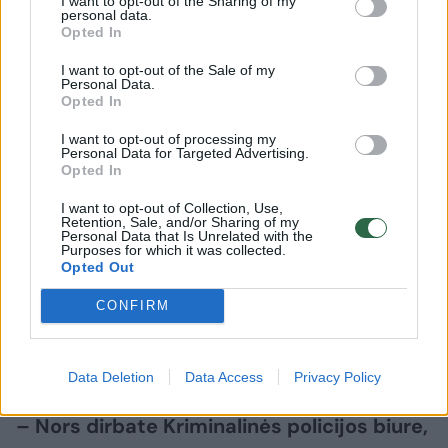
I want to opt-out of the Sharing of my
personal data.
Opted In
– Dėl asmeninių tikslų – niekada, tačiau
I want to opt-out of the Sale of my
meluočiau, jei sakyčiau, kad nebūdavo
Personal Data.
Opted In
smagu, kai kelyje skubėdami į įvykius
I want to opt-out of processing my
turėjome pirmenybę. Kiekvienas pareigūnas,
Personal Data for Targeted Advertising.
ypač jaunas, laukia įvykių, ir man norėjosi
Opted In
jaustis svarbiam.
I want to opt-out of Collection, Use,
Retention, Sale, and/or Sharing of my
Personal Data that Is Unrelated with the
Purposes for which it was collected.
Tai tarsi toks jaunatviškas altruizmas padėti
Opted Out
kitiems. Mums su kolegomis tikrai norėjosi
CONFIRM
veiksmo, nervindavo tuščiai sėdėti
automobilyje, mes tiesiog laukdavome įvykių!
Data Deletion
Data Access
Privacy Policy
– Nors dirbate Kriminalinės policijos biure,