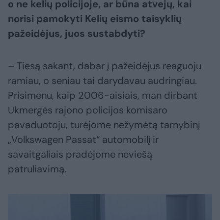
o ne kelių policijoje, ar būna atvejų, kai
norisi pamokyti Kelių eismo taisyklių
pažeidėjus, juos sustabdyti?
– Tiesą sakant, dabar į pažeidėjus reaguoju
ramiau, o seniau tai darydavau audringiau.
Prisimenu, kaip 2006-aisiais, man dirbant
Ukmergės rajono policijos komisaro
pavaduotoju, turėjome nežymėtą tarnybinį
„Volkswagen Passat“ automobilį ir
savaitgaliais pradėjome neviešą
patruliavimą.