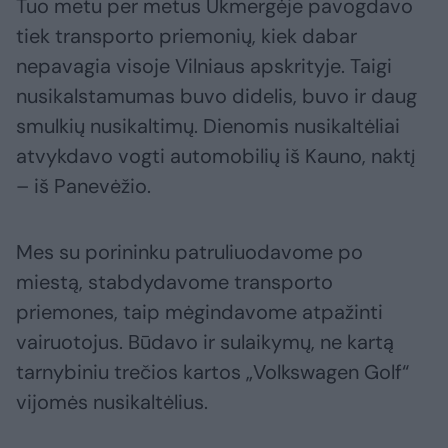
Tuo metu per metus Ukmergėje pavogdavo
tiek transporto priemonių, kiek dabar
nepavagia visoje Vilniaus apskrityje. Taigi
nusikalstamumas buvo didelis, buvo ir daug
smulkių nusikaltimų. Dienomis nusikaltėliai
atvykdavo vogti automobilių iš Kauno, naktį
– iš Panevėžio.
Mes su porininku patruliuodavome po
miestą, stabdydavome transporto
priemones, taip mėgindavome atpažinti
vairuotojus. Būdavo ir sulaikymų, ne kartą
tarnybiniu trečios kartos „Volkswagen Golf“
vijomės nusikaltėlius.