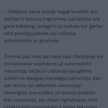
– Viešumo kaina didelė, negali kvailioti. Bet
keičiasi ir lietuvių mąstymas, vairuotojai yra
gana kultūringi, palyginti su turkais, kur geriau
neiti pėsčiųjų perėja, kol važiuoja
automobiliai, ar gruzinais.
Žinoma, pas mus dar nėra kaip Olandijoje, kur
dviratininkas svarbesnis už automobilio
vairuotoją, tačiau ir Lietuvoje jau galima
sutikti vis daugiau mandagių vairuotojų. Kas
dar erzina, tai nekantrūs vairuotojai.
Ukmergėje, pavyzdžiui, jei sustoji praleisti
kito vairuotojo, tau iškart signalizuoja, nors
užtektų būti mandagiam ir kelias sekundes