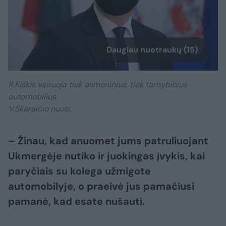
Daugiau nuotraukų (15)
R.Kiškis vairuoja tiek asmeninius, tiek tarnybinius
automobilius.
V.Skaraičio nuotr.
– Žinau, kad anuomet jums patruliuojant
Ukmergėje nutiko ir juokingas įvykis, kai
paryčiais su kolega užmigote
automobilyje, o praeivė jus pamačiusi
pamanė, kad esate nušauti.