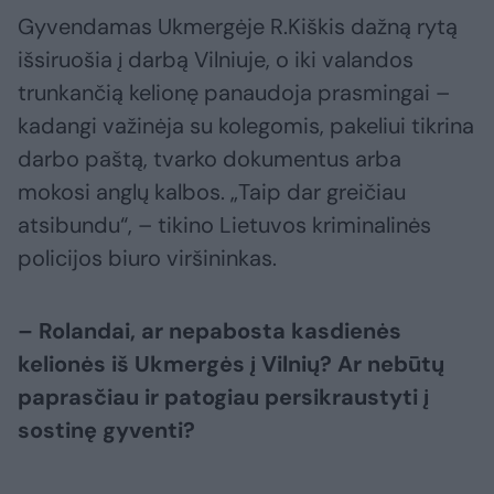
Gyvendamas Ukmergėje R.Kiškis dažną rytą
išsiruošia į darbą Vilniuje, o iki valandos
trunkančią kelionę panaudoja prasmingai –
kadangi važinėja su kolegomis, pakeliui tikrina
darbo paštą, tvarko dokumentus arba
mokosi anglų kalbos. „Taip dar greičiau
atsibundu“, – tikino Lietuvos kriminalinės
policijos biuro viršininkas.
– Rolandai, ar nepabosta kasdienės
kelionės iš Ukmergės į Vilnių? Ar nebūtų
paprasčiau ir patogiau persikraustyti į
sostinę gyventi?