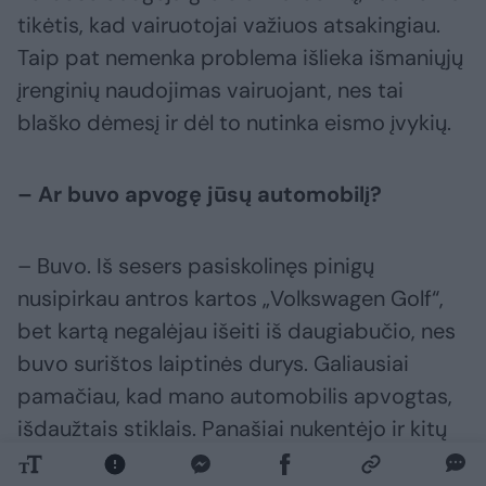
tikėtis, kad vairuotojai važiuos atsakingiau.
Taip pat nemenka problema išlieka išmaniųjų
įrenginių naudojimas vairuojant, nes tai
blaško dėmesį ir dėl to nutinka eismo įvykių.
– Ar buvo apvogę jūsų automobilį?
– Buvo. Iš sesers pasiskolinęs pinigų
nusipirkau antros kartos „Volkswagen Golf“,
bet kartą negalėjau išeiti iš daugiabučio, nes
buvo surištos laiptinės durys. Galiausiai
pamačiau, kad mano automobilis apvogtas,
išdaužtais stiklais. Panašiai nukentėjo ir kitų
kaimynų automobiliai. Kai dirbau gimtajame