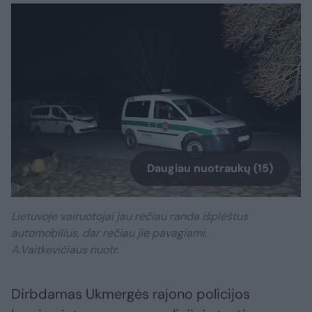
Daugiau nuotraukų (15)
Lietuvoje vairuotojai jau rečiau randa išplėštus
automobilius, dar rečiau jie pavagiami.
A.Vaitkevičiaus nuotr.
Dirbdamas Ukmergės rajono policijos