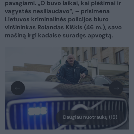
pavagiami. „O buvo laikai, kai plėšimai ir
vagystės nesiliaudavo“, – prisimena
Lietuvos kriminalinės policijos biuro
viršininkas Rolandas Kiškis (46 m.), savo
mašiną irgi kadaise suradęs apvogtą.
Daugiau nuotraukų (15)