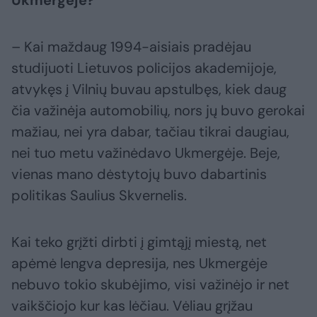
– Kai maždaug 1994-aisiais pradėjau
studijuoti Lietuvos policijos akademijoje,
atvykęs į Vilnių buvau apstulbęs, kiek daug
čia važinėja automobilių, nors jų buvo gerokai
mažiau, nei yra dabar, tačiau tikrai daugiau,
nei tuo metu važinėdavo Ukmergėje. Beje,
vienas mano dėstytojų buvo dabartinis
politikas Saulius Skvernelis.
Kai teko grįžti dirbti į gimtąjį miestą, net
apėmė lengva depresija, nes Ukmergėje
nebuvo tokio skubėjimo, visi važinėjo ir net
vaikščiojo kur kas lėčiau. Vėliau grįžau