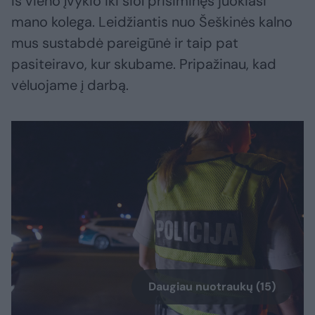
Iš vieno įvykio iki šiol prisiminęs juokiasi
mano kolega. Leidžiantis nuo Šeškinės kalno
mus sustabdė pareigūnė ir taip pat
pasiteiravo, kur skubame. Pripažinau, kad
vėluojame į darbą.
Daugiau nuotraukų (15)