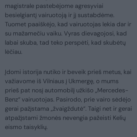
magistrale pastebėjome agresyviai
besielgiantį vairuotoją ir jį sustabdėme.
Tuomet paaiškėjo, kad vairuotojas lekia dar ir
su mažamečiu vaiku. Vyras dievagojosi, kad
labai skuba, tad teko perspėti, kad skubėtų
lėčiau.
Įdomi istorija nutiko ir beveik prieš metus, kai
važiavome iš Vilniaus į Ukmergę, o mums
prieš pat nosį automobilį užkišo „Mercedes-
Benz“ vairuotojas. Pasirodo, prie vairo sėdėjo
gerai pažįstama „žvaigždutė“. Taigi net ir gerai
atpažįstami žmonės nevengia pažeisti Kelių
eismo taisyklių.