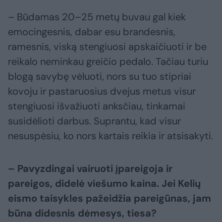
– Būdamas 20–25 metų buvau gal kiek
emocingesnis, dabar esu brandesnis,
ramesnis, viską stengiuosi apskaičiuoti ir be
reikalo neminkau greičio pedalo. Tačiau turiu
blogą savybę vėluoti, nors su tuo stipriai
kovoju ir pastaruosius dvejus metus visur
stengiuosi išvažiuoti anksčiau, tinkamai
susidėlioti darbus. Suprantu, kad visur
nesuspėsiu, ko nors kartais reikia ir atsisakyti.
– Pavyzdingai vairuoti įpareigoja ir
pareigos, didelė viešumo kaina. Jei Kelių
eismo taisykles pažeidžia pareigūnas, jam
būna didesnis dėmesys, tiesa?