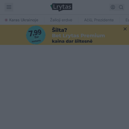
Karas Ukrainoje
Žalioji erdvė
Ačiū, Prezidente
E