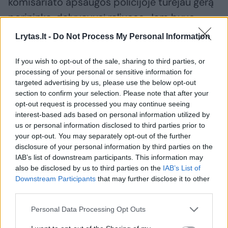
komisariato apsaugos policijoje turėjau gerą
porininką, dalyvavusį raliuose. Jam buvo
vienas juokas atvažiuoti į įvykio vietą per
Lrytas.lt -
Do Not Process My Personal Information
paskirtą laiką.
If you wish to opt-out of the sale, sharing to third parties, or
processing of your personal or sensitive information for
Kai turėdavome laisvo laiko, nuvažiuodavome
targeted advertising by us, please use the below opt-out
section to confirm your selection. Please note that after your
į Ukmergės hipodromą ir jis ten mane išmokė
opt-out request is processed you may continue seeing
vairavimo subtilybių.
interest-based ads based on personal information utilized by
us or personal information disclosed to third parties prior to
your opt-out. You may separately opt-out of the further
– Jaunystėje, tikiu, žiūrėjote įvairius
disclosure of your personal information by third parties on the
IAB’s list of downstream participants. This information may
serialus apie kriminalinę policiją, gaudynes
also be disclosed by us to third parties on the
IAB’s List of
gatvėse. Ar tapus pareigūnu knietėjo kuo
Downstream Participants
that may further disclose it to other
greičiau reaguoti į įvykius, skubėti
third parties.
tarnybiniu automobiliu su įjungtais
Personal Data Processing Opt Outs
švyturėliais?