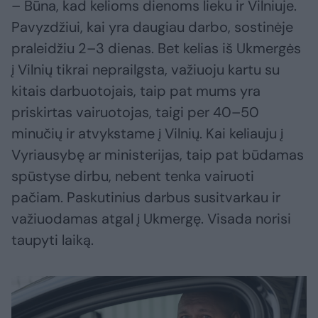
– Būna, kad kelioms dienoms lieku ir Vilniuje.
Pavyzdžiui, kai yra daugiau darbo, sostinėje
praleidžiu 2–3 dienas. Bet kelias iš Ukmergės
į Vilnių tikrai neprailgsta, važiuoju kartu su
kitais darbuotojais, taip pat mums yra
priskirtas vairuotojas, taigi per 40–50
minučių ir atvykstame į Vilnių. Kai keliauju į
Vyriausybę ar ministerijas, taip pat būdamas
spūstyse dirbu, nebent tenka vairuoti
pačiam. Paskutinius darbus susitvarkau ir
važiuodamas atgal į Ukmergę. Visada norisi
taupyti laiką.