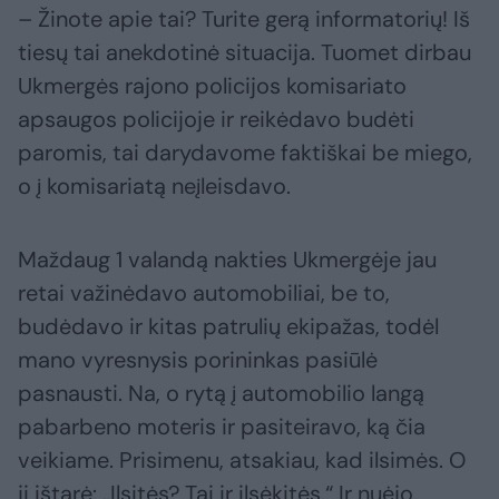
– Žinote apie tai? Turite gerą informatorių! Iš
tiesų tai anekdotinė situacija. Tuomet dirbau
Ukmergės rajono policijos komisariato
apsaugos policijoje ir reikėdavo budėti
paromis, tai darydavome faktiškai be miego,
o į komisariatą neįleisdavo.
Maždaug 1 valandą nakties Ukmergėje jau
retai važinėdavo automobiliai, be to,
budėdavo ir kitas patrulių ekipažas, todėl
mano vyresnysis porininkas pasiūlė
pasnausti. Na, o rytą į automobilio langą
pabarbeno moteris ir pasiteiravo, ką čia
veikiame. Prisimenu, atsakiau, kad ilsimės. O
ji ištarė: „Ilsitės? Tai ir ilsėkitės.“ Ir nuėjo.