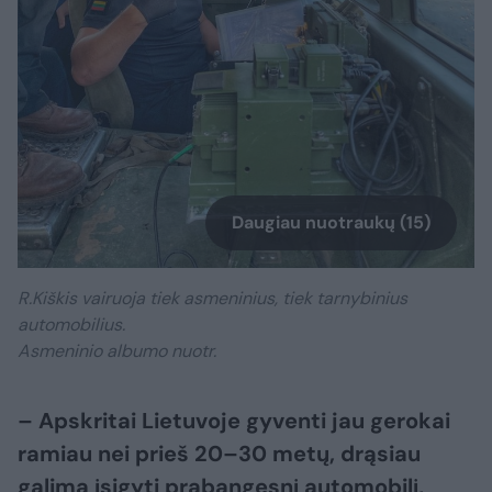
Daugiau nuotraukų (15)
R.Kiškis vairuoja tiek asmeninius, tiek tarnybinius
automobilius.
Asmeninio albumo nuotr.
– Apskritai Lietuvoje gyventi jau gerokai
ramiau nei prieš 20–30 metų, drąsiau
galima įsigyti prabangesnį automobilį,