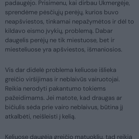
padaugėjo. Prisimenu, kai dirbau Ukmergėje,
sprendėme pėsčiųjų perėjų, kurios buvo
neapšviestos, tinkamai nepažymėtos ir dėl to
kildavo eismo įvykių, problemą. Dabar
daugelis perėjų ne tik miestuose, bet ir
miesteliuose yra apšviestos, išmaniosios.
Vis dar didelė problema keliuose išlieka
greičio viršijimas ir neblaivūs vairuotojai.
Reikia nerodyti pakantumo tokiems
pažeidimams. Jei matote, kad draugas ar
bičiulis sėda prie vairo neblaivus, būtina jį
atkalbėti, neišleisti į kelią.
Keliuose daugėja greičio matuoklių, tad reikia