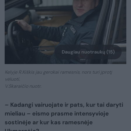
Daugiau nuotraukų (15)
Kelyje R.Kiškis jau gerokai ramesnis, nors turi įprotį
vėluoti.
V.Skaraičio nuotr.
– Kadangi vairuojate ir pats, kur tai daryti
mieliau – eismo prasme intensyvioje
sostinėje ar kur kas ramesnėje
Ukmergėje?