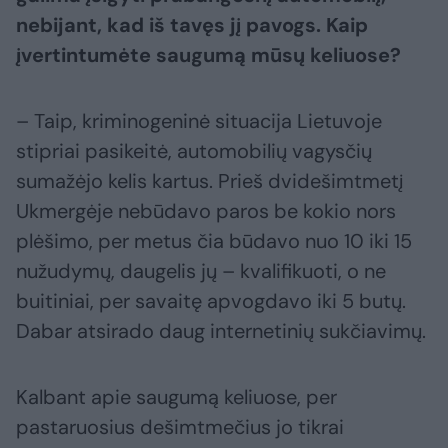
nebijant, kad iš tavęs jį pavogs. Kaip
įvertintumėte saugumą mūsų keliuose?
– Taip, kriminogeninė situacija Lietuvoje
stipriai pasikeitė, automobilių vagysčių
sumažėjo kelis kartus. Prieš dvidešimtmetį
Ukmergėje nebūdavo paros be kokio nors
plėšimo, per metus čia būdavo nuo 10 iki 15
nužudymų, daugelis jų – kvalifikuoti, o ne
buitiniai, per savaitę apvogdavo iki 5 butų.
Dabar atsirado daug internetinių sukčiavimų.
Kalbant apie saugumą keliuose, per
pastaruosius dešimtmečius jo tikrai