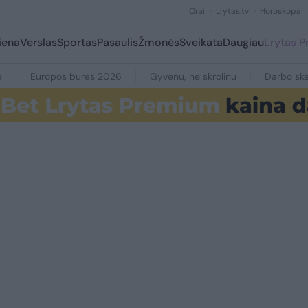
Orai
Lrytas.tv
Horoskopai
iena
Verslas
Sportas
Pasaulis
Žmonės
Sveikata
Daugiau
Lrytas 
e
Europos burės 2026
Gyvenu, ne skrolinu
Darbo ske