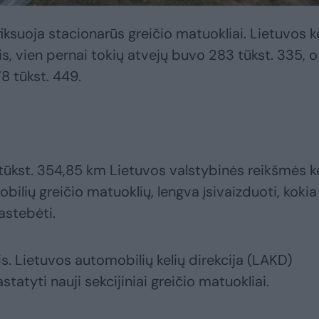
ksuoja stacionarūs greičio matuokliai. Lietuvos k
, vien pernai tokių atvejų buvo 283 tūkst. 335, o
8 tūkst. 449.
 tūkst. 354,85 km Lietuvos valstybinės reikšmės k
obilių greičio matuoklių, lengva įsivaizduoti, kokia
astebėti.
is. Lietuvos automobilių kelių direkcija (LAKD)
tatyti nauji sekcijiniai greičio matuokliai.