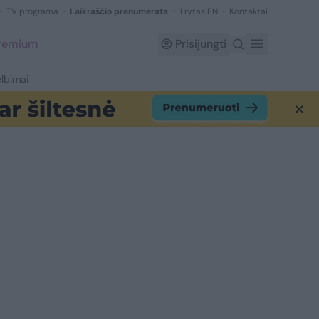
TV programa
Laikraščio prenumerata
Lrytas EN
Kontaktai
Premium
Prisijungti
lbimai