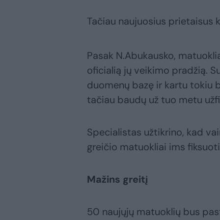
Tačiau naujuosius prietaisus k
Pasak N.Abukausko, matuokliai 
oficialią jų veikimo pradžią. S
duomenų bazę ir kartu tokiu b
tačiau baudų už tuo metu užf
Specialistas užtikrino, kad vai
greičio matuokliai ims fiksuot
Mažins greitį
50 naujųjų matuoklių bus past