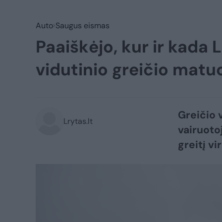
Auto
Saugus eismas
Paaiškėjo, kur ir kada 
vidutinio greičio matu
Greičio 
Lrytas.lt
vairuoto
greitį vi