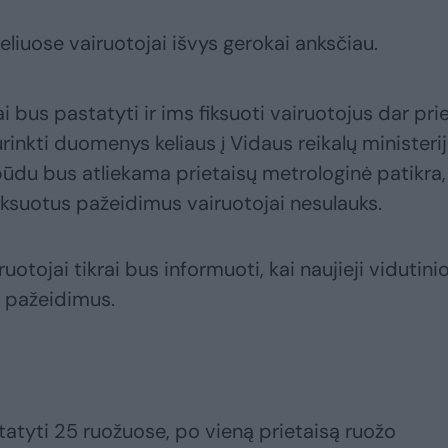
eliuose vairuotojai išvys gerokai anksčiau.
bus pastatyti ir ims fiksuoti vairuotojus dar pri
urinkti duomenys keliaus į Vidaus reikalų ministeri
ūdu bus atliekama prietaisų metrologinė patikra,
iksuotus pažeidimus vairuotojai nesulauks.
ruotojai tikrai bus informuoti, kai naujieji vidutini
i pažeidimus.
atyti 25 ruožuose, po vieną prietaisą ruožo