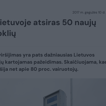
2017 m. gegužės 10 d.
Lietuvoje atsiras 50 naujų
oklių
viršijimas yra pats dažniausias Lietuvos
jų kartojamas pažeidimas. Skaičiuojama, ka
ršija net apie 80 proc. vairuotojų.