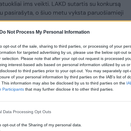
tuokliai ims veikti. LAKD sutartis su konkursą
u pasirašyta, o šiuo metu vyksta paruošiamieji
Do Not Process My Personal Information
ismo ir aplinkos apsaugos skyriaus vedėjas Nemu
to opt-out of the sale, sharing to third parties, or processing of your per
 o kartu ir vėliausias galimas vidutinio greičio
formation for targeted advertising by us, please use the below opt-out s
 pati 2018-ųjų pradžia, bet, pasak jo, rangovas
r selection. Please note that after your opt-out request is processed y
eing interest-based ads based on personal information utilized by us or
nereikės.
disclosed to third parties prior to your opt-out. You may separately opt-
losure of your personal information by third parties on the IAB’s list of
. This information may also be disclosed by us to third parties on the
IA
a kalbėti, - pašnekovas įvardijo labiausiai tikėtin
Participants
that may further disclose it to other third parties.
ime galiojančią sutartį, joje aiškiai numatyti termi
l Data Processing Opt Outs
o opt-out of the Sharing of my personal data.