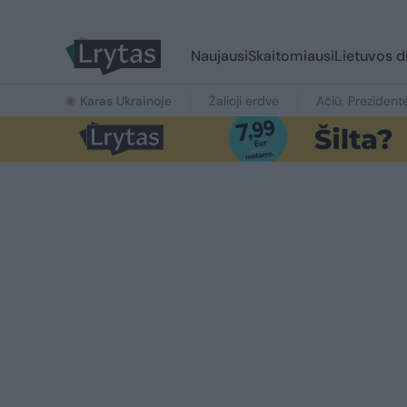
Naujausi
Skaitomiausi
Lietuvos d
Karas Ukrainoje
Žalioji erdvė
Ačiū, Prezident