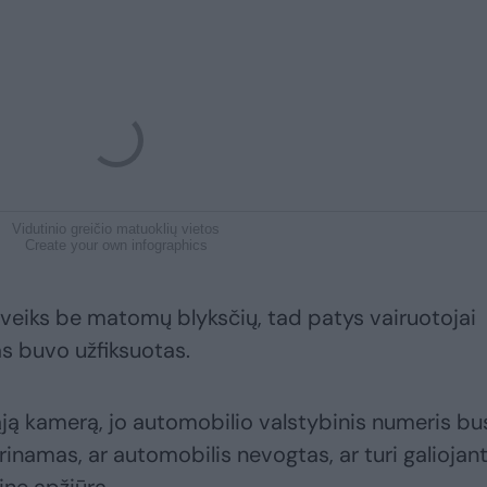
Vidutinio greičio matuoklių vietos
Create your own infographics
į veiks be matomų blyksčių, tad patys vairuotojai
as buvo užfiksuotas.
ją kamerą, jo automobilio valstybinis numeris bu
rinamas, ar automobilis nevogtas, ar turi galiojant
inę apžiūrą.