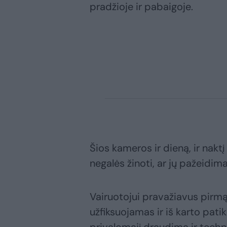
pradžioje ir pabaigoje.
Šios kameros ir dieną, ir nakt
negalės žinoti, ar jų pažeidim
Vairuotojui pravažiavus pirmą
užfiksuojamas ir iš karto patik
privalomąjį draudimą ir techn