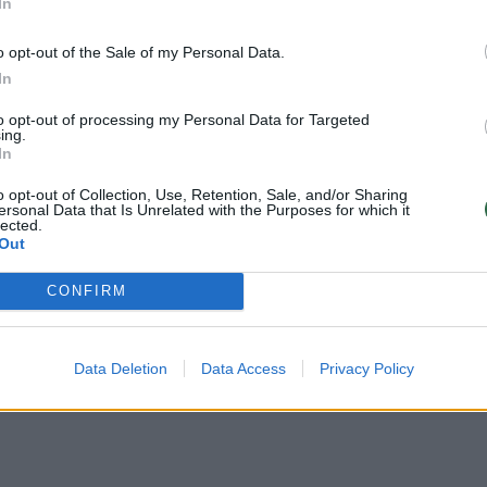
In
o opt-out of the Sale of my Personal Data.
In
to opt-out of processing my Personal Data for Targeted
ing.
In
o opt-out of Collection, Use, Retention, Sale, and/or Sharing
ersonal Data that Is Unrelated with the Purposes for which it
Gavęs baudą už
„Ford Focus“
lected.
greičio viršijimą
vairuotoją „nušovė“
Out
nesuprato – juoktis
už greitį,
CONFIRM
ar verkti
nepasiekiamą ir
„Bugatti“
Data Deletion
Data Access
Privacy Policy