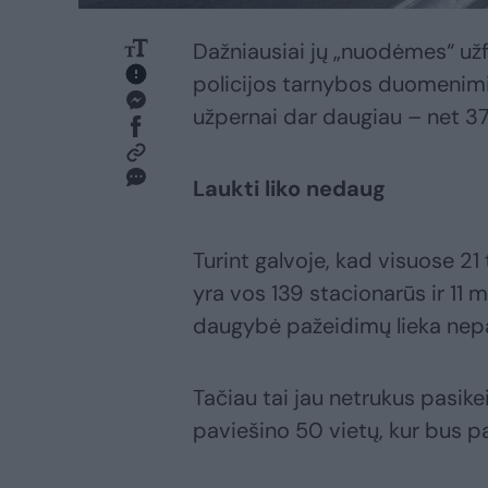
Dažniausiai jų „nuodėmes“ užfi
policijos tarnybos duomenimis
užpernai dar daugiau – net 37
Laukti liko nedaug
Turint galvoje, kad visuose 21
yra vos 139 stacionarūs ir 11 m
daugybė pažeidimų lieka nep
Tačiau tai jau netrukus pasike
paviešino 50 vietų, kur bus pas