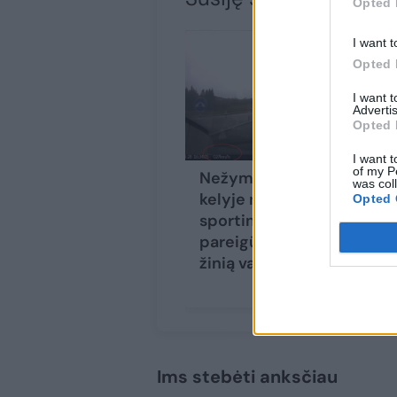
Opted 
I want t
Opted 
I want 
Advertis
Opted 
I want t
of my P
Nežymėta „Audi“
was col
kelyje nufilmavę
Opted 
sportinį automobilį
pareigūnai pasiuntė
žinią vairuotojams
Ims stebėti anksčiau