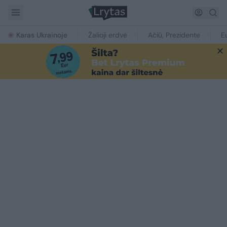
Karas Ukrainoje
Žalioji erdvė
Ačiū, Prezidente
E