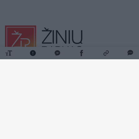
ES standartai
Europos Komisija (EK)
Europos automobilių gamintojų asociacija (ACEA)
Rodyti daugiau žymių
Komentuoti po šiuo straipsniu
Komentuoti gali tik Lrytas registruoti vartotojai.