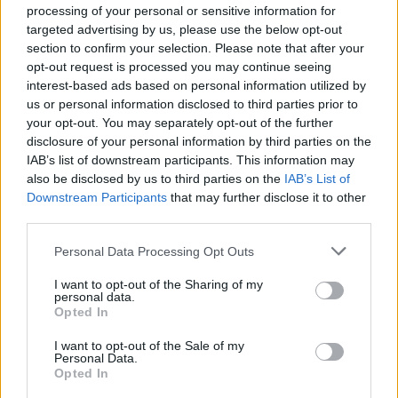
processing of your personal or sensitive information for
targeted advertising by us, please use the below opt-out
section to confirm your selection. Please note that after your
opt-out request is processed you may continue seeing
Gamintojai sako, kad paskelbtas „Euro 7“
interest-based ads based on personal information utilized by
us or personal information disclosed to third parties prior to
planas neturi prasmės, nes pagaminti jį
your opt-out. You may separately opt-out of the further
atitinkančius automobilius bus labai brangu.
disclosure of your personal information by third parties on the
IAB’s list of downstream participants. This information may
also be disclosed by us to third parties on the
IAB’s List of
Per tokį trumpą laiką, kol galios šios normos,
Downstream Participants
that may further disclose it to other
third parties.
tai yra, per 10 metų, šios investicijos niekaip
neatsipirks arba nauji automobiliai turės
Personal Data Processing Opt Outs
smarkiai pabrangti, o tai smarkiai kirs per
I want to opt-out of the Sharing of my
personal data.
pirkėjų kišenę.
Opted In
I want to opt-out of the Sale of my
Personal Data.
Pavyzdžiui, „Škoda“ jau pagrasino, kad jeigu
Opted In
įsigalios tokios „Euro 7“ normos, kokios buvo