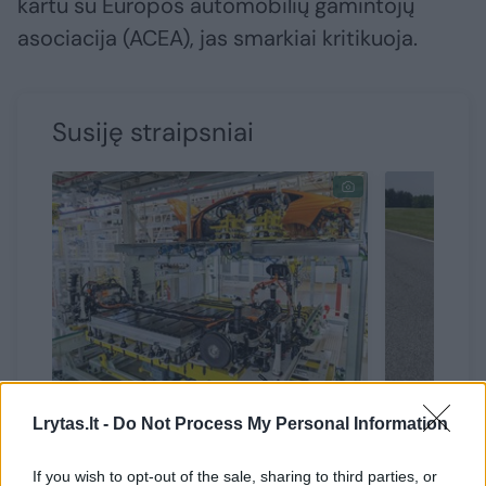
kartu su Europos automobilių gamintojų
asociacija (ACEA), jas smarkiai kritikuoja.
Susiję straipsniai
„Škoda“ baterijų gamyba
Asmenini
Lrytas.lt -
Do Not Process My Personal Information
įgauna pagreitį – perkopė
tvarumas:
svarbų slenkstį
elektros
If you wish to opt-out of the sale, sharing to third parties, or