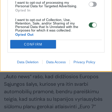
I want to opt-out of processing my
planuotos, jie iš karto nutrauks naujų „Fabia“,
Personal Data for Targeted Advertising.
Opted In
„Scala“ ir „Kamiq“ modelių partijas.
I want to opt-out of Collection, Use,
Retention, Sale, and/or Sharing of my
Personal Data that Is Unrelated with the
Galutinė „Euro 7“ redakcija privalo būti
Purposes for which it was collected.
Opted Out
priimta iki šių metų galo. Laiko lieka vis
mažiau, Europos Komisija delsia, o
CONFIRM
automobilių gamintojų puolimas prieš ją tik
didėja.
Data Deletion
Data Access
Privacy Policy
„Auto news“ rašo, kad didžiosios Europos
Sąjungos šalys, kuriose yra itin svarbi
automobilių pramonė, bendru pareiškimu
teigia, kad sutinka su Ispanijos vyriausybės
siūlomu planu gerokai atlaisvinti „Euro 7“