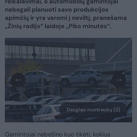
reikalavimai, o automobilių gamintojai
nebegali planuoti savo produkcijos
apimčių ir yra varomi į neviltį, pranešama
„Žinių radijo“ laidoje „Piko minutės“.
Daugiau nuotraukų (2)
Gamintojai nebežino kuo tikėti, kokius