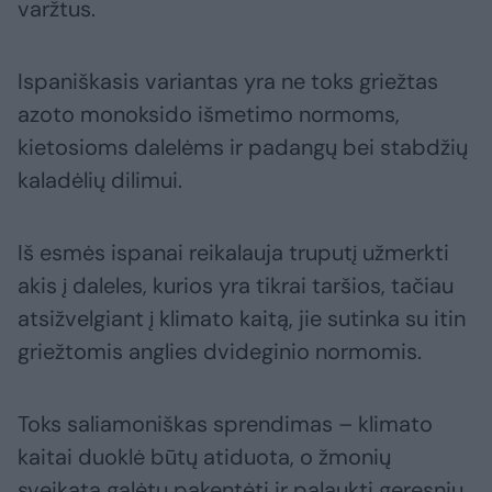
varžtus.
Ispaniškasis variantas yra ne toks griežtas
azoto monoksido išmetimo normoms,
kietosioms dalelėms ir padangų bei stabdžių
kaladėlių dilimui.
Iš esmės ispanai reikalauja truputį užmerkti
akis į daleles, kurios yra tikrai taršios, tačiau
atsižvelgiant į klimato kaitą, jie sutinka su itin
griežtomis anglies dvideginio normomis.
Toks saliamoniškas sprendimas – klimato
kaitai duoklė būtų atiduota, o žmonių
sveikata galėtų pakentėti ir palaukti geresnių