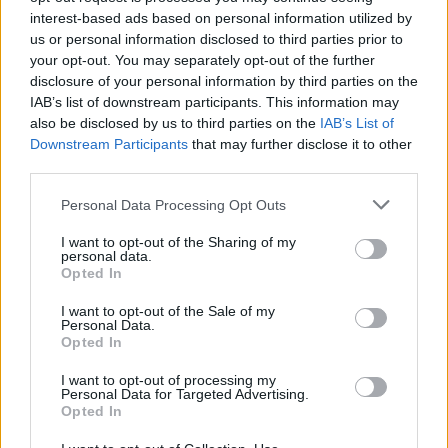
Kalbant apie tokį didelį greitį, reikia turėti
interest-based ads based on personal information utilized by
omenyje ir aerodinamiką, kuri apskaičiuota
us or personal information disclosed to third parties prior to
your opt-out. You may separately opt-out of the further
taip, kad automobilis greitai važiuotų pirmyn,
disclosure of your personal information by third parties on the
o ne atgal.
IAB’s list of downstream participants. This information may
also be disclosed by us to third parties on the
IAB’s List of
Downstream Participants
that may further disclose it to other
„Rimac Nevera“ turi net 1914 arklio galių
third parties.
elektros pavarą. Kaip sako kroatai, kurie dar
Personal Data Processing Opt Outs
projektavimo stadijoje numatė galimybę, kad
I want to opt-out of the Sharing of my
automobilis galėtų važiuoti maksimaliai
personal data.
Opted In
greitai tiek pirmyn, tiek ir atgal. Atėjo metas
I want to opt-out of the Sale of my
tai įrodyti.
Personal Data.
Opted In
I want to opt-out of processing my
Personal Data for Targeted Advertising.
Opted In