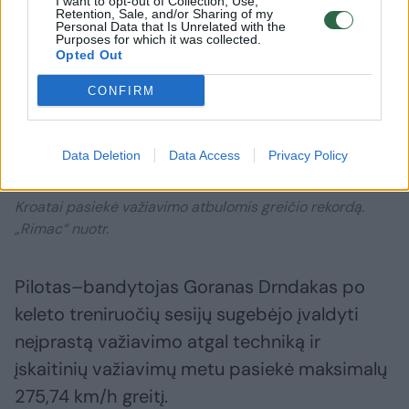
I want to opt-out of Collection, Use,
Retention, Sale, and/or Sharing of my
Personal Data that Is Unrelated with the
Purposes for which it was collected.
Opted Out
CONFIRM
Daugiau nuotraukų (6)
Data Deletion
Data Access
Privacy Policy
Kroatai pasiekė važiavimo atbulomis greičio rekordą.
„Rimac“ nuotr.
Pilotas–bandytojas Goranas Drndakas po
keleto treniruočių sesijų sugebėjo įvaldyti
neįprastą važiavimo atgal techniką ir
įskaitinių važiavimų metu pasiekė maksimalų
275,74 km/h greitį.