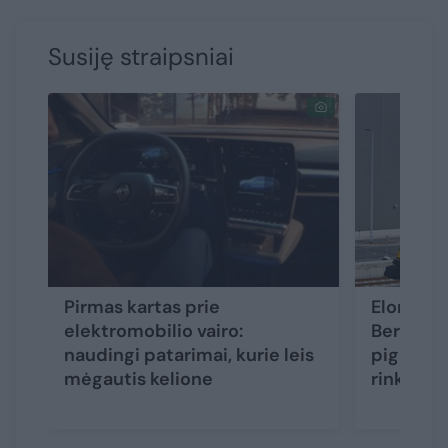
Susiję straipsniai
Pirmas kartas prie
Elonas M
elektromobilio vairo:
Berlyno 
naudingi patarimai, kurie leis
pigiausi
mėgautis kelione
rinkoje