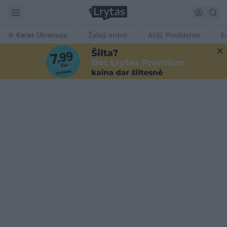
Karas Ukrainoje
Žalioji erdvė
Ačiū, Prezidente
E