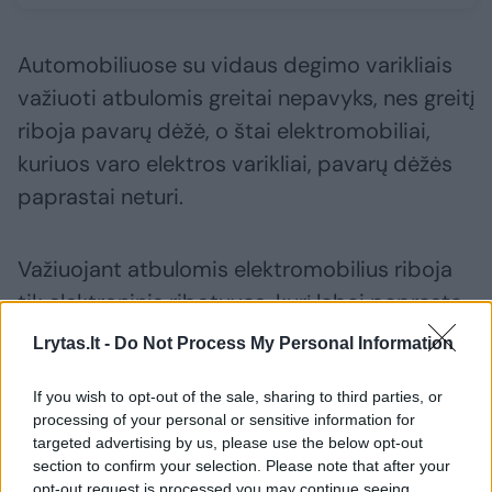
Automobiliuose su vidaus degimo varikliais
važiuoti atbulomis greitai nepavyks, nes greitį
riboja pavarų dėžė, o štai elektromobiliai,
kuriuos varo elektros varikliai, pavarų dėžės
paprastai neturi.
Važiuojant atbulomis elektromobilius riboja
tik elektroninis ribotuvas, kurį labai paprasta
atjungti. Reikia tik perprogramuoti greitį
Lrytas.lt -
Do Not Process My Personal Information
ribojantį kompiuterį.
If you wish to opt-out of the sale, sharing to third parties, or
processing of your personal or sensitive information for
Teoriškai, „Rimac Nevera“ tiek pirmyn, tiek
targeted advertising by us, please use the below opt-out
section to confirm your selection. Please note that after your
atgal turėtų važiuoti tokiu pačiu greičiu.
opt-out request is processed you may continue seeing