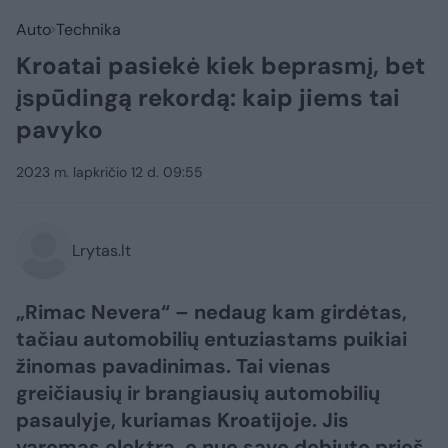
Auto
Technika
Kroatai pasiekė kiek beprasmį, bet
įspūdingą rekordą: kaip jiems tai
pavyko
2023 m. lapkričio 12 d. 09:55
Lrytas.lt
„Rimac Nevera“ – nedaug kam girdėtas,
tačiau automobilių entuziastams puikiai
žinomas pavadinimas. Tai vienas
greičiausių ir brangiausių automobilių
pasaulyje, kuriamas Kroatijoje. Jis
varomas elektra, o nuo savo debiuto prieš