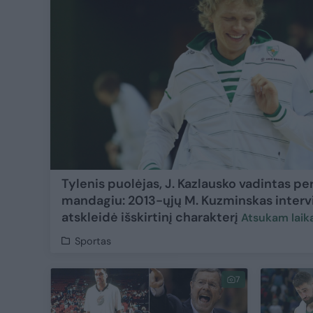
Tylenis puolėjas, J. Kazlausko vadintas pe
mandagiu: 2013-ųjų M. Kuzminskas interv
atskleidė išskirtinį charakterį
Atsukam laik
Sportas
7