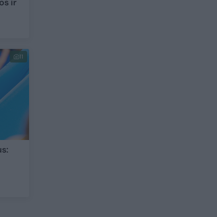
os ir
11
us: