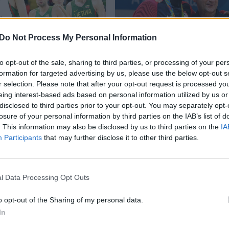
Do Not Process My Personal Information
to opt-out of the sale, sharing to third parties, or processing of your per
io rinktinės skaičiai:
Po pergalės finale –
formation for targeted advertising by us, please use the below opt-out s
r selection. Please note that after your opt-out request is processed y
 ir apmaudas sugulė
jausmingas M.Krzyzews
eing interest-based ads based on personal information utilized by us or
atsisveikinimas
disclosed to third parties prior to your opt-out. You may separately opt-
as
Sportas
losure of your personal information by third parties on the IAB’s list of
. This information may also be disclosed by us to third parties on the
IA
Participants
that may further disclose it to other third parties.
14
l Data Processing Opt Outs
o opt-out of the Sharing of my personal data.
In