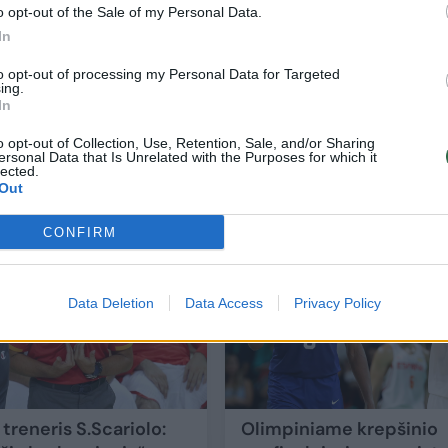
o opt-out of the Sale of my Personal Data.
In
to opt-out of processing my Personal Data for Targeted
ing.
In
 „Tai
Lietuvą paminėjęs A. Džordževičius final
o opt-out of Collection, Use, Retention, Sale, and/or Sharing
žada iššūkį JAV
ersonal Data that Is Unrelated with the Purposes for which it
lected.
Sportas
Out
CONFIRM
6
Data Deletion
Data Access
Privacy Policy
treneris S.Scariolo:
Olimpiniame krepšinio