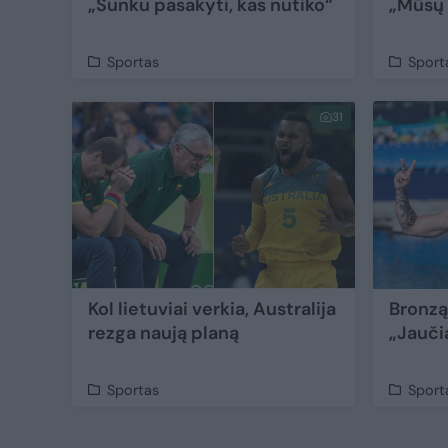
„Sunku pasakyti, kas nutiko“
„Mūsų 
Sportas
Sport
31
Kol lietuviai verkia, Australija
Bronzą
rezga naują planą
„Jauči
Sportas
Sport