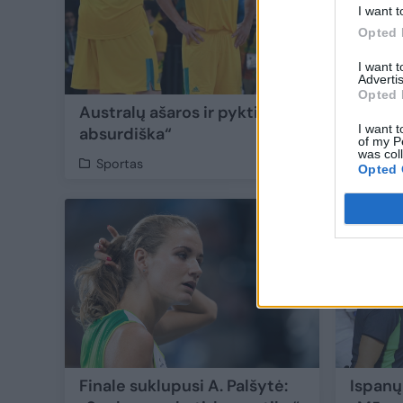
I want t
Opted 
I want 
Advertis
Opted 
Australų ašaros ir pyktis po pralaimėjimo:
I want t
absurdiška“
of my P
was col
Sportas
Opted 
17
Finale suklupusi A. Palšytė:
Ispanų 