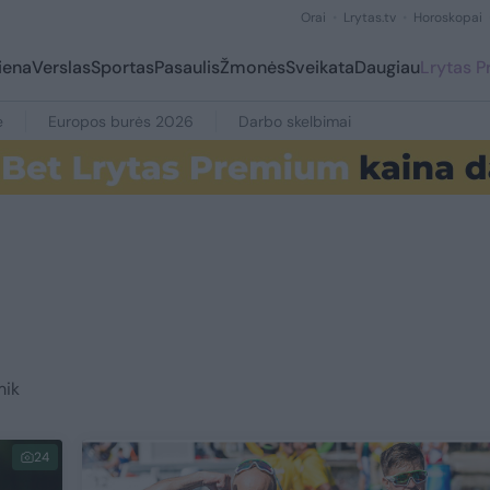
Orai
Lrytas.tv
Horoskopai
iena
Verslas
Sportas
Pasaulis
Žmonės
Sveikata
Daugiau
Lrytas 
e
Europos burės 2026
Darbo skelbimai
mik
24