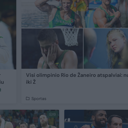
r
Visi olimpinio Rio de Žaneiro atspalviai: 
iu
iki Ž
ą
Sportas
13