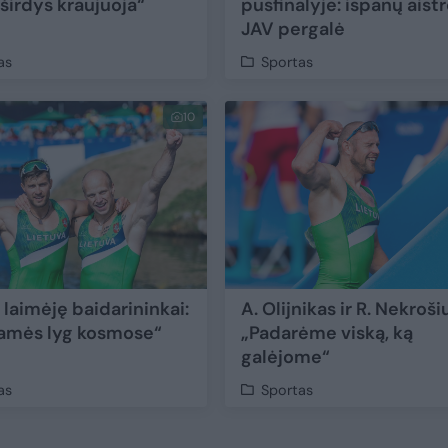
širdys kraujuoja“
pusfinalyje: ispanų aistr
JAV pergalė
as
Sportas
10
 laimėję baidarininkai:
A. Olijnikas ir R. Nekroši
amės lyg kosmose“
„Padarėme viską, ką
galėjome“
as
Sportas