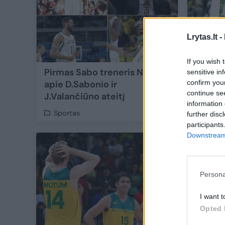
Lrytas.lt -
If you wish 
Pirmas Sabo treneris NBA –
Krepšin
sensitive in
confirm you
apie D.Sabonio ir
viltis
continue se
J.Valančiūno ateitį
greta
information 
Sportas
Sport
further disc
participants
Downstream 
Persona
I want t
Opted 