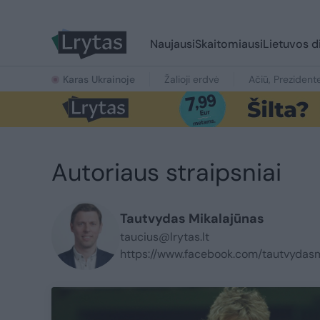
Naujausi
Skaitomiausi
Lietuvos d
Karas Ukrainoje
Žalioji erdvė
Ačiū, Prezident
Autoriaus straipsniai
Tautvydas Mikalajūnas
taucius@lrytas.lt
https://www.facebook.com/tautvydas