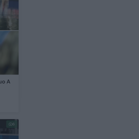
nuo A
6