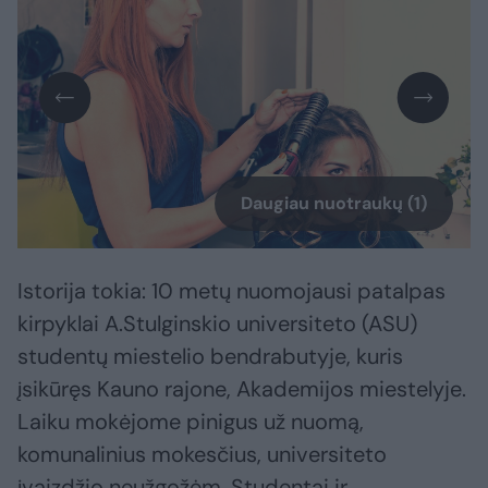
Daugiau nuotraukų (1)
Istorija tokia: 10 metų nuomojausi patalpas
kirpyklai A.Stulginskio universiteto (ASU)
studentų miestelio bendrabutyje, kuris
įsikūręs Kauno rajone, Akademijos miestelyje.
Laiku mokėjome pinigus už nuomą,
komunalinius mokesčius, universiteto
įvaizdžio neužgožėm. Studentai ir