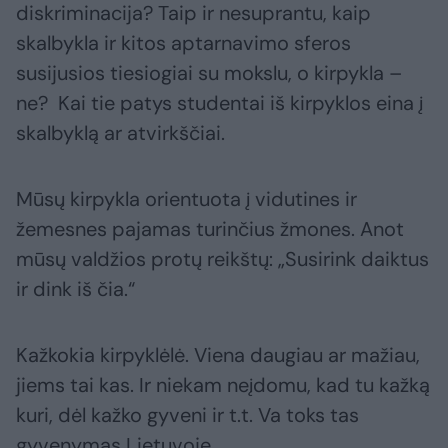
diskriminacija? Taip ir nesuprantu, kaip
skalbykla ir kitos aptarnavimo sferos
susijusios tiesiogiai su mokslu, o kirpykla –
ne? Kai tie patys studentai iš kirpyklos eina į
skalbyklą ar atvirkščiai.
Mūsų kirpykla orientuota į vidutines ir
žemesnes pajamas turinčius žmones. Anot
mūsų valdžios protų reikštų: „Susirink daiktus
ir dink iš čia.“
Kažkokia kirpyklėlė. Viena daugiau ar mažiau,
jiems tai kas. Ir niekam neįdomu, kad tu kažką
kuri, dėl kažko gyveni ir t.t. Va toks tas
gyvenymas Lietuvoje.