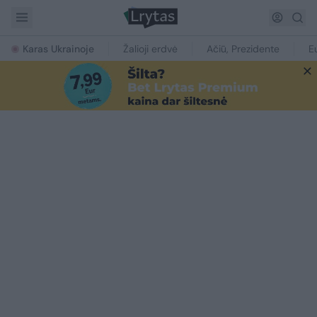
Karas Ukrainoje
Žalioji erdvė
Ačiū, Prezidente
E