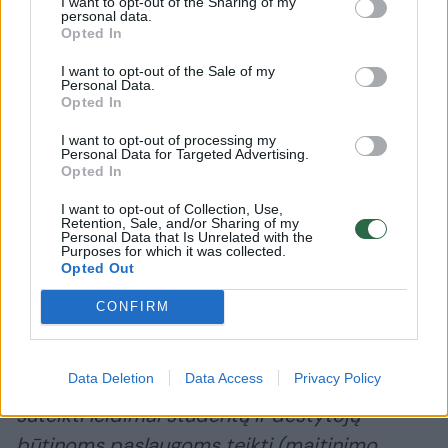
I want to opt-out of the Sharing of my
personal data.
Aleksandro Stulginskio universitetas neturi.
Opted In
Todėl pritarti tokiam universiteto prašymui
I want to opt-out of the Sale of my
Švietimo ir mokslo ministerija neturi teisinio
Personal Data.
Opted In
pagrindo.
Taip pat informuojame, kad Kauno
I want to opt-out of processing my
apskrities vyriausiajam policijos komisariatui
Personal Data for Targeted Advertising.
patalpos Akademijos mstl., Universiteto g. 3,
Opted In
suteiktos pagal panaudos sutartį, kaip
I want to opt-out of Collection, Use,
Retention, Sale, and/or Sharing of my
biudžetinei įstaigai, kuri Akademijos
Personal Data that Is Unrelated with the
Purposes for which it was collected.
miestelyje užtikrina viešąją tvarką. Patalpos
Opted Out
taip pat perduotos Kauno rajono greitosios
CONFIRM
medicinos pagalbos stočiai, kuri užtikrina
skubią medicinos pagalbą Akademijos mstl.
Data Deletion
Data Access
Privacy Policy
ir Noreikiškių mstl. gyventojams. Be to, buvo
suteikti leidimai studentų ir dėstytojų
būtinoms paslaugoms teikti (maitinimo