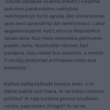
Tuščias patalpas siūlėme įtraukti į viešame
aukcione parduodamo valstybės
nekilnojamojo turto sąrašą. Bet Universitetas
apie savo sprendimą dar neinformavo.
Labai
apgailestaujame, kad Lietuvos Respublikos
teisės aktai šiuo metu nesuteikia galimybės
padėti Jums. Nuoširdžiai tikimės, kad
patalpos Jūsų veiklai bus surastos, o mokslo
ir studijų įstatymas artimiausiu metu bus
pakeistas.“
Kažkas kažką kažkada bandys keist, o tu
dabar pabūk soti mana. Ar tai tokia Lietuvos
politika? Ar taip kuriama gerovė smulkiam
verslui, paprastam žmogui? Ar tai ne