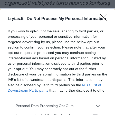
organizuoti valstybės turto nuomos konkursą
kirpyklos veiklai vykdyti. Tačiau universitetas
yra viešoji įstaiga ir valstybės nekilnojamasis
Lrytas.lt -
Do Not Process My Personal Information
turtas jai yra perduotas pagal 2014 m.
If you wish to opt-out of the sale, sharing to third parties, or
birželio 6 d. valstybės turto patikėjimo
processing of your personal or sensitive information for
sutartį Nr. S-356.
targeted advertising by us, please use the below opt-out
section to confirm your selection. Please note that after your
opt-out request is processed you may continue seeing
Pagal Lietuvos Respublikos mokslo ir studijų
interest-based ads based on personal information utilized by
us or personal information disclosed to third parties prior to
įstatymo 80 straipsnio 5 dalies nuostatas ir
your opt-out. You may separately opt-out of the further
minėtą sutartį, perduotą valstybės turtą
disclosure of your personal information by third parties on the
IAB’s list of downstream participants. This information may
universitetas gali išnuomoti, tik jeigu tai
also be disclosed by us to third parties on the
IAB’s List of
būtina aukštosios mokyklos veiklai užtikrinti.
Downstream Participants
that may further disclose it to other
third parties.
Tokio pagrindimo, kad kirpyklos veikla būtina
Personal Data Processing Opt Outs
aukštosios mokyklos veiklai užtikrinti,