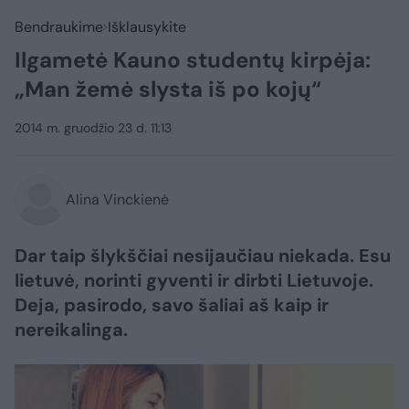
Bendraukime
Išklausykite
Ilgametė Kauno studentų kirpėja:
„Man žemė slysta iš po kojų“
2014 m. gruodžio 23 d. 11:13
Alina Vinckienė
Dar taip šlykščiai nesijaučiau niekada. Esu
lietuvė, norinti gyventi ir dirbti Lietuvoje.
Deja, pasirodo, savo šaliai aš kaip ir
nereikalinga.