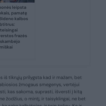
onės leipsta
okais, pamatę
 Bideno kalbos
btitrus:
teisingai
verstos frazės
skambėjo
miškai
s iš tikrųjų prilygsta kad ir mažam, bet
įstabiosios žmogaus smegenys, vertėjui
i, kas sakoma, suprasti, išversti į kitą
e žodžius, o mintį, ir taisyklingai, ne bet
ką sako kalbėtojas, ir taip toliau. Ką ir