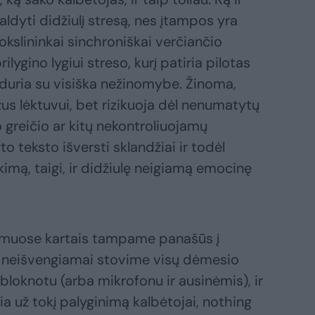
valdyti didžiulį stresą, nes įtampos yra
kslininkai sinchroniškai verčiančio
ilygino lygiui streso, kurį patiria pilotas
usiduria su visiška nežinomybe. Žinoma,
žus lėktuvui, bet rizikuoja dėl nenumatytų
 greičio ar kitų nekontroliuojamų
 teksto išversti sklandžiai ir todėl
kimą, taigi, ir didžiulę neigiamą emocinę
timuose kartais tampame panašūs į
: neišvengiamai stovime visų dėmesio
r bloknotu (arba mikrofonu ir ausinėmis), ir
ia už tokį palyginimą kalbėtojai, nothing