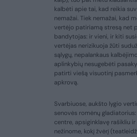
kalbėti apie tai, kad reikia su
nemažai. Tiek nemažai, kad mo
vertėjo patiriamą stresą net pr
bandytojas: ir vieni, ir kiti s
vertėjas nerizikuoja žūti sudu
sąlygų, nepalankaus kalbėjimo
aplinkybių nesugebėti pasakyto
patirti viešą visuotinį pasmer
apkrovą.
Svarbiuose, aukšto lygio ver
senovės romėnų gladiatorius
centre, apsiginklavę rašikliu i
nežinome, kokį žvėrį (teatleidž