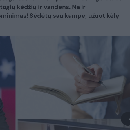
togių kėdžių ir vandens. Na ir
šminimas! Sėdėtų sau kampe, užuot kėlę