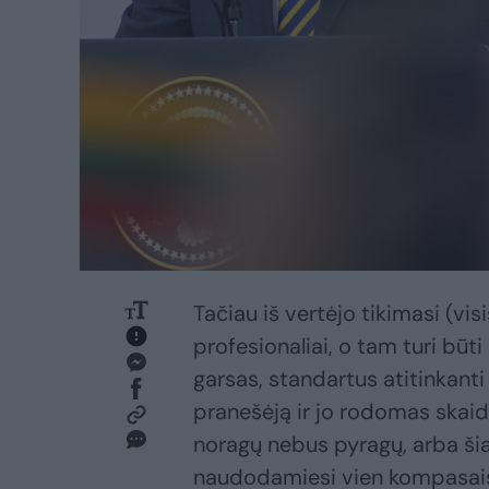
Tačiau iš vertėjo tikimasi (visiš
profesionaliai, o tam turi būt
garsas, standartus atitinkanti
pranešėją ir jo rodomas skaidr
noragų nebus pyragų, arba šiai
naudodamiesi vien kompasais. 