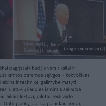
Daugiau nuotraukų (2)
kai pagrįstai), kad jis vers tiksliai ir
i užtikrintos deramos sąlygos – kokybiškas
 kabina ir technika, galimybė matyti
es. Lietuvių liaudies išmintis sako: be
s laikais lėktuvų pilotai neskraido
Gal ir galėtų, bet vargu ar kas norėtų