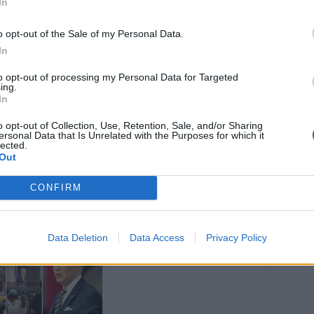
eikia baigti universitetines magistrantūros
In
, tobulinti kvalifikaciją, gilintis į įvairių
o opt-out of the Sale of my Personal Data.
rios kalba verti, kultūros subtilybes ir
In
ieną, o kelias kalbas, iš kurių verčia, ir
to opt-out of processing my Personal Data for Targeted
iant, esame puikus mokymosi visą
ing.
In
i pernelyg jautrias širdis liūdina dar
eigu jau pagyvenai visokiose anglijose, gali
o opt-out of Collection, Use, Retention, Sale, and/or Sharing
ersonal Data that Is Unrelated with the Purposes for which it
lected.
las tas vertimas.
Out
CONFIRM
Data Deletion
Data Access
Privacy Policy