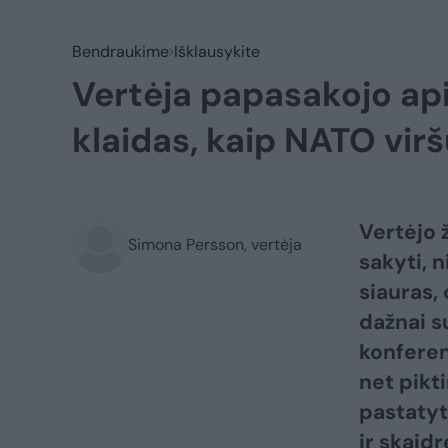
Bendraukime
Išklausykite
Vertėja papasakojo api
klaidas, kaip NATO vir
Vertėjo ž
Simona Persson, vertėja
sakyti, 
siauras,
dažnai su
konferenc
net pikti
pastatyt
ir skaidr