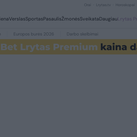
Orai
Lrytas.tv
Horoskopai
iena
Verslas
Sportas
Pasaulis
Žmonės
Sveikata
Daugiau
Lrytas 
e
Europos burės 2026
Darbo skelbimai