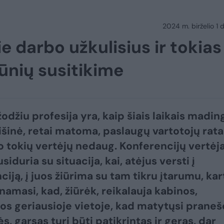
2024 m. birželio 1 d
e darbo užkulisius ir tokias
šūnių susitikime
odžiu profesija yra, kaip šiais laikais madin
nišinė, retai matoma, paslaugų vartotojų rata
 o tokių vertėjų nedaug. Konferencijų vertėja
siduria su situacija, kai, atėjus versti į
iją, į juos žiūrima su tam tikru įtarumu, kar
namasi, kad, žiūrėk, reikalauja kabinos,
os geriausioje vietoje, kad matytųsi praneš
ės, garsas turi būti patikrintas ir geras, dar