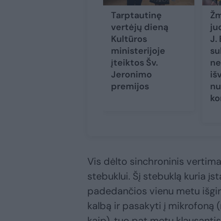
Tarptautinę
Žm
vertėjų dieną
ju
Kultūros
J.
ministerijoje
su
įteiktos Šv.
ne
Jeronimo
iš
premijos
nu
ko
Vis dėlto sinchroninis vertima
stebuklui. Šį stebuklą kuria 
padedančios vienu metu išgirst
kalbą ir pasakyti į mikrofoną (n
kaip), tuo pat metu klausantis, 