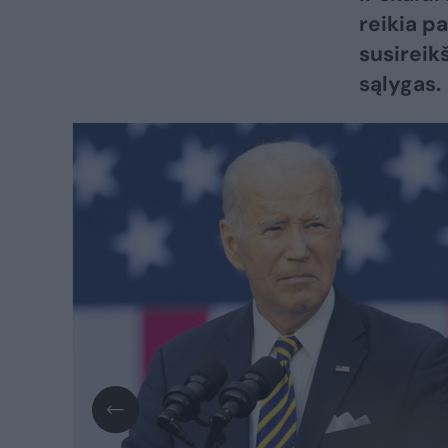
reikia pa
susireik
sąlygas.