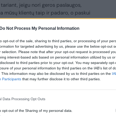
 tariant, jeigu nori geros paslaugos,
 mūsų klientų taip ir padaro, o paskui
fesionaliai suteikta paslauga. Mums,
 lyg balzamas sielai, mes irgi džiaugiamės,
Do Not Process My Personal Information
rofesionalus vertimas. Kita vertus, tokios
to opt-out of the sale, sharing to third parties, or processing of your per
 o kokio vertimo ir kieno atliekamo jie
formation for targeted advertising by us, please use the below opt-out s
iesiog atlikę savo darbą, esame taip
r selection. Please note that after your opt-out request is processed y
eing interest-based ads based on personal information utilized by us or
disclosed to third parties prior to your opt-out. You may separately opt-
losure of your personal information by third parties on the IAB’s list of
. This information may also be disclosed by us to third parties on the
IA
Sykį po konferencijos organizatoriai labai
Participants
that may further disclose it to other third parties.
 gerai išvertė... Įranga buvome mes, dvi
alės gale.
l Data Processing Opt Outs
kritai nesuvokia, kad, norint įgyti
o opt-out of the Sharing of my personal data.