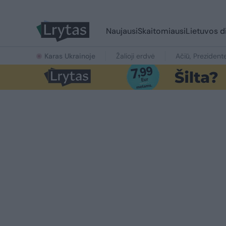
Naujausi
Skaitomiausi
Lietuvos d
Karas Ukrainoje
Žalioji erdvė
Ačiū, Prezident