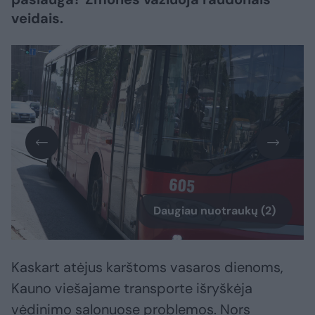
veidais.
Daugiau nuotraukų (2)
Kaskart atėjus karštoms vasaros dienoms,
Kauno viešajame transporte išryškėja
vėdinimo salonuose problemos. Nors