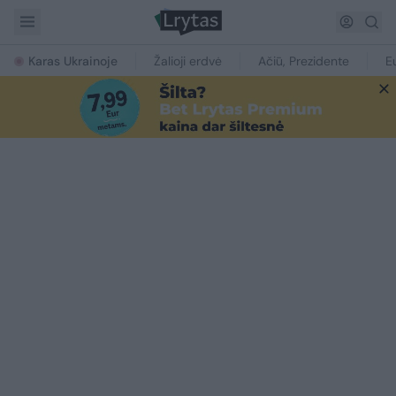
Karas Ukrainoje
Žalioji erdvė
Ačiū, Prezidente
E