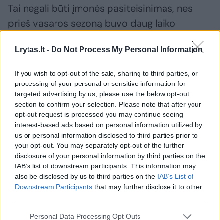
Tai negali būti įmonės pasiteisinimas, nes
prieš vasaros sezoną buvo daug laiko
patikrinti oro kondicionierių veikimą ir, esant
Lrytas.lt -
Do Not Process My Personal Information
reikalui, juos sutaisyti.
If you wish to opt-out of the sale, sharing to third parties, or
Susidaro įspūdis, kad įmonė nepakankamai
processing of your personal or sensitive information for
targeted advertising by us, please use the below opt-out
kontroliuoja situaciją ir, manau, nesirūpina,
section to confirm your selection. Please note that after your
kad Kauno miesto gyventojai ir svečiai gautų
opt-out request is processed you may continue seeing
interest-based ads based on personal information utilized by
kokybiškas viešojo transporto paslaugas.
us or personal information disclosed to third parties prior to
your opt-out. You may separately opt-out of the further
disclosure of your personal information by third parties on the
Kai kurie turi ir sveikatos problemų, kurias
IAB’s list of downstream participants. This information may
nenormalus karštis viešajame transporto gali
also be disclosed by us to third parties on the
IAB’s List of
Downstream Participants
that may further disclose it to other
tik paskatinti. Ar asmenys, kurie atsakingi už
third parties.
šių problemų sprendimą, patys važinėja
Personal Data Processing Opt Outs