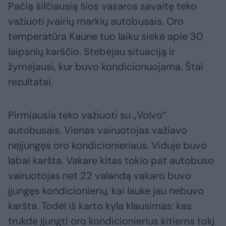
Pačią šilčiausią šios vasaros savaitę teko
važiuoti įvairių markių autobusais. Oro
temperatūra Kaune tuo laiku siekė apie 30
laipsnių karščio. Stebėjau situaciją ir
žymėjausi, kur buvo kondicionuojama. Štai
rezultatai.
Pirmiausia teko važiuoti su „Volvo“
autobusais. Vienas vairuotojas važiavo
neįjungęs oro kondicionieriaus. Viduje buvo
labai karšta. Vakare kitas tokio pat autobuso
vairuotojas net 22 valandą vakaro buvo
įjungęs kondicionierių, kai lauke jau nebuvo
karšta. Todėl iš karto kyla klausimas: kas
trukdė įjungti oro kondicionierius kitiems tokį