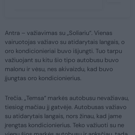
Antra – važiavimas su „Soliariu“. Vienas
vairuotojas važiavo su atidarytais langais, o
oro kondicionieriai buvo išjungti. Tuo tarpu
važiuojant su kitu šio tipo autobusu buvo
malonu ir vėsu, nes akivaizdu, kad buvo
įjungtas oro kondicionierius.
Trečia. „Temsa“ markės autobusu nevažiavau,
tiesiog mačiau jį gatvėje. Autobusas važiavo
su atidarytais langais, nors žinau, kad jame
įrengtas kondicionierius. Teko važiuoti su ne
vienu šios markės autobusu ir anksčiau, tada