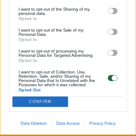
viešuoju transportu? Kai kuriose šalyse teko
važiuotu su žymiai senesniais autobusais nei
I want to opt-out of the Sharing of my
personal data.
mus veža Kauno mieste. Tačiau oro
Opted In
kondicionieriai veikė labai efektyviai.
I want to opt-out of the Sale of my
Personal Data.
Opted In
Kilo keli klausimai
I want to opt-out of processing my
Personal Data for Targeted Advertising.
Opted In
Už mūsų, mokesčių mokėtojų, pinigus nuolat
I want to opt-out of Collection, Use,
perkama dešimtys naujų ir naudotų
Retention, Sale, and/or Sharing of my
Personal Data that Is Unrelated with the
autobusų. Paskutiniai nupirkti „Temsa“
Purposes for which it was collected.
Opted Out
autobusai visi be išimties yra su oro
CONFIRM
kondicionieriais. Tačiu kodėl jie neveikia ar
nėra įjungiami? Ar įmonė skiria nuobaudas
vairuotojams, kurie piktnaudžiauja tokiais
Data Deletion
Data Access
Privacy Policy
dalykais?