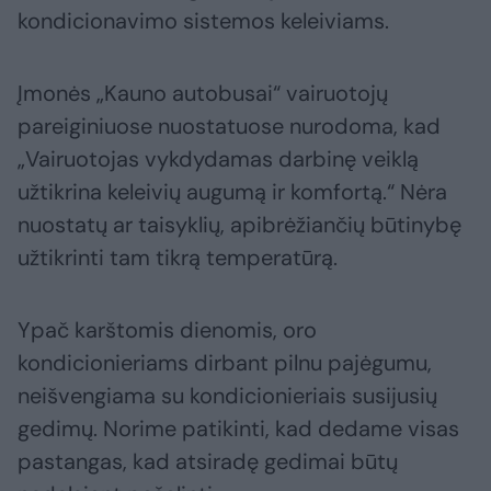
kondicionavimo sistemos keleiviams.
Įmonės „Kauno autobusai“ vairuotojų
pareiginiuose nuostatuose nurodoma, kad
„Vairuotojas vykdydamas darbinę veiklą
užtikrina keleivių augumą ir komfortą.“ Nėra
nuostatų ar taisyklių, apibrėžiančių būtinybę
užtikrinti tam tikrą temperatūrą.
Ypač karštomis dienomis, oro
kondicionieriams dirbant pilnu pajėgumu,
neišvengiama su kondicionieriais susijusių
gedimų. Norime patikinti, kad dedame visas
pastangas, kad atsiradę gedimai būtų