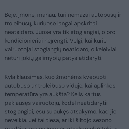
Beje, įmonė, manau, turi nemažai autobusų ir
troleibusų, kuriuose langai apskritai
neatsidaro. Juose yra tik stoglangiai, o oro
kondicionieriai neįrengti. Vėlgi, kai kurie
vairuotojai stoglangių neatidaro, o keleiviai
neturi jokių galimybių patys atidaryti.
Kyla klausimas, kuo žmonėms kvėpuoti
autobuso ar troleibuso viduje, kai aplinkos
temperatūra yra aukšta? Kelis kartus
paklausęs vairuotojų, kodėl neatidarytii
stoglangiai, esu sulaukęs atsakymo, kad jie
neveikia. Jei tai tiesa, ar iki šiltojo sezono
pradžios yra ne įmonės atsakomybė tokius