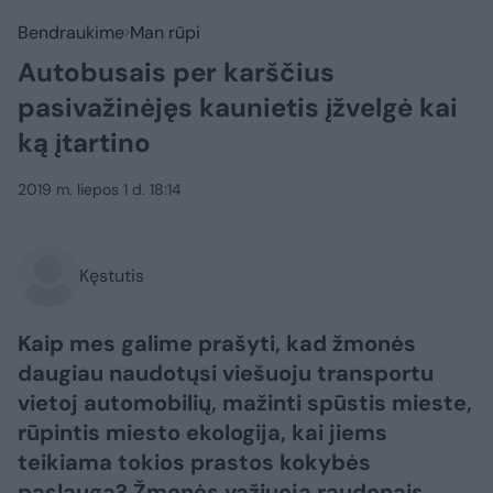
Bendraukime
Man rūpi
Autobusais per karščius
pasivažinėjęs kaunietis įžvelgė kai
ką įtartino
2019 m. liepos 1 d. 18:14
Kęstutis
Kaip mes galime prašyti, kad žmonės
daugiau naudotųsi viešuoju transportu
vietoj automobilių, mažinti spūstis mieste,
rūpintis miesto ekologija, kai jiems
teikiama tokios prastos kokybės
paslauga? Žmonės važiuoja raudonais