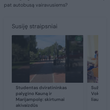
pat autobusą vairavusiems?
Susiję straipsniai
Studentas dviratininkas
Sužinoję
palygino Kauną ir
Vokietij
Marijampolę: skirtumai
liausitės
akivaizdūs