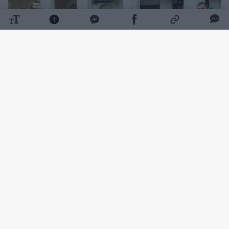
Daugiau nuotraukų (4)
Tokią staigmeną suorganizavo Lietuvos
studentų krepšinio lygos (LSKL) prezidentas
Rimantas Cibauskas.
„Jau tapo gražia tradicija, kad, jums grįžus su
aukso medaliais, pasitinkame jus su ąžuolo