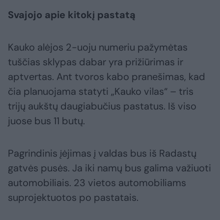
Svajojo apie kitokį pastatą
Kauko alėjos 2-uoju numeriu pažymėtas
tuščias sklypas dabar yra prižiūrimas ir
aptvertas. Ant tvoros kabo pranešimas, kad
čia planuojama statyti „Kauko vilas“ – tris
trijų aukštų daugiabučius pastatus. Iš viso
juose bus 11 butų.
Pagrindinis įėjimas į valdas bus iš Radastų
gatvės pusės. Ja iki namų bus galima važiuoti
automobiliais. 23 vietos automobiliams
suprojektuotos po pastatais.