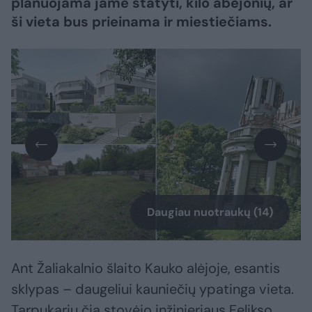
planuojama jame statyti, kilo abejonių, ar
ši vieta bus prieinama ir miestiečiams.
Daugiau nuotraukų (14)
Ant Žaliakalnio šlaito Kauko alėjoje, esantis
sklypas – daugeliui kauniečių ypatinga vieta.
Tarpukariu čia stovėjo inžinieriaus Felikso