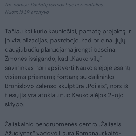
tris namus. Pastatų formos bus horizontalios.
Nuotr. iš LR archyvo
Tačiau kai kurie kauniečiai, pamatę projektą ir
jo vizualizacijas, pastebėjo, kad prie naujųjų
daugiabučių planuojama įrengti baseiną.
Žmonės išsigando, kad „Kauko vilų“
savininkas nori apsitverti Kauko alėjoje esantį
visiems prieinamą fontaną su dailininko
Bronislovo Zalenso skulptūra „Poilsis“, nors iš
tiesų jis yra atokiau nuo Kauko alėjos 2-ojo
sklypo.
Žaliakalnio bendruomenės centro „Žaliasis
Ąžuolynas“ vadovė Laura Ramanauskaitė-