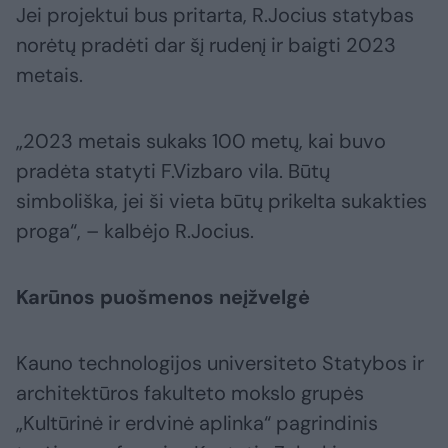
Jei projektui bus pritarta, R.Jocius statybas
norėtų pradėti dar šį rudenį ir baigti 2023
metais.
„2023 metais sukaks 100 metų, kai buvo
pradėta statyti F.Vizbaro vila. Būtų
simboliška, jei ši vieta būtų prikelta sukakties
proga“, – kalbėjo R.Jocius.
Karūnos puošmenos neįžvelgė
Kauno technologijos universiteto Statybos ir
architektūros fakulteto mokslo grupės
„Kultūrinė ir erdvinė aplinka“ pagrindinis