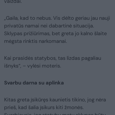
vaizdai.
„Gaila, kad to nebus. Vis dėlto geriau jau nauji
privatūs namai nei dabartinė situacija.
Sklypas prižiūrimas, bet greta jo kalno šlaite
mėgsta rinktis narkomanai.
Kai prasidės statybos, tas lizdas pagaliau
išnyks“, – vylėsi moteris.
Svarbu darna su aplinka
Kitas greta įsikūręs kaunietis tikino, jog nėra
prieš, kad šalia įsikurs kiti žmonės.