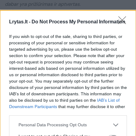
dabar yra prižiūrimas ir aptvertas.
M.Patašiaus nuotr.
Lrytas.lt -
Do Not Process My Personal Information
R.Jocius sakė, kad kiti architektai siūlė statyti
If you wish to opt-out of the sale, sharing to third parties, or
vieną pastatą arti šlaito, o I.Kalinausko
processing of your personal or sensitive information for
komanda – tris mažesnius namus sklypo
targeted advertising by us, please use the below opt-out
section to confirm your selection. Please note that after your
viduryje, neužstatant vaizdo nuo šlaito.
opt-out request is processed you may continue seeing
interest-based ads based on personal information utilized by
us or personal information disclosed to third parties prior to
Keli pastatai būtų tarsi tradicinių Žaliakalnio
your opt-out. You may separately opt-out of the further
vilų tradicijos tęstinumas. Tai ir lėmė, kad
disclosure of your personal information by third parties on the
IAB’s list of downstream participants. This information may
buvo pasirinktas šis projektas.
also be disclosed by us to third parties on the
IAB’s List of
Downstream Participants
that may further disclose it to other
third parties.
Įrengtų apžvalgos aikštelę
Personal Data Processing Opt Outs