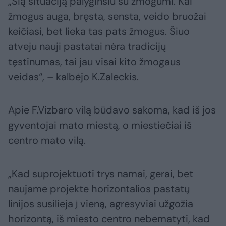
„Šią situaciją palyginsiu su žmogumi. Kai
žmogus auga, bręsta, sensta, veido bruožai
keičiasi, bet lieka tas pats žmogus. Šiuo
atveju nauji pastatai nėra tradicijų
tęstinumas, tai jau visai kito žmogaus
veidas“, – kalbėjo K.Zaleckis.
Apie F.Vizbaro vilą būdavo sakoma, kad iš jos
gyventojai mato miestą, o miestiečiai iš
centro mato vilą.
„Kad suprojektuoti trys namai, gerai, bet
naujame projekte horizontalios pastatų
linijos susilieja į vieną, agresyviai užgožia
horizontą, iš miesto centro nebematyti, kad