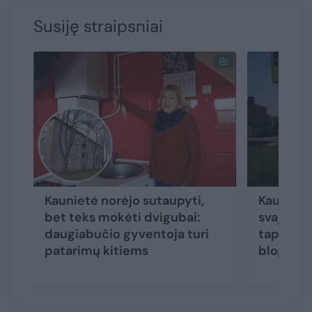
Susiję straipsniai
Kaunietė norėjo sutaupyti,
Kauno pa
bet teks mokėti dvigubai:
svajoja, 
daugiabučio gyventoja turi
taptų pa
patarimų kitiems
blogiau 