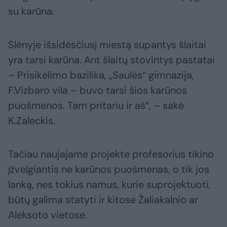
su karūna.
Slėnyje išsidėsčiusį miestą supantys šlaitai
yra tarsi karūna. Ant šlaitų stovintys pastatai
– Prisikėlimo bazilika, „Saulės“ gimnazija,
F.Vizbaro vila – buvo tarsi šios karūnos
puošmenos. Tam pritariu ir aš“, – sakė
K.Zaleckis.
Tačiau naujajame projekte profesorius tikino
įžvelgiantis ne karūnos puošmenas, o tik jos
lanką, nes tokius namus, kurie suprojektuoti,
būtų galima statyti ir kitose Žaliakalnio ar
Aleksoto vietose.