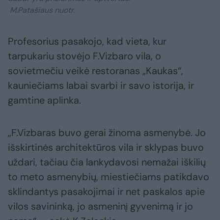
M.Patašiaus nuotr.
Profesorius pasakojo, kad vieta, kur
tarpukariu stovėjo F.Vizbaro vila, o
sovietmečiu veikė restoranas „Kaukas“,
kauniečiams labai svarbi ir savo istorija, ir
gamtine aplinka.
„F.Vizbaras buvo gerai žinoma asmenybė. Jo
išskirtinės architektūros vila ir sklypas buvo
uždari, tačiau čia lankydavosi nemažai iškilių
to meto asmenybių, miestiečiams patikdavo
sklindantys pasakojimai ir net paskalos apie
vilos savininką, jo asmeninį gyvenimą ir jo