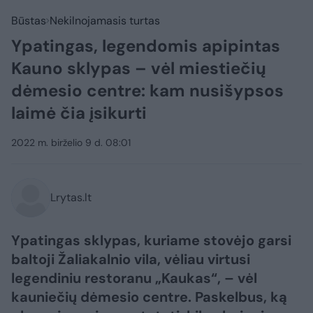
Būstas
Nekilnojamasis turtas
Ypatingas, legendomis apipintas
Kauno sklypas – vėl miestiečių
dėmesio centre: kam nusišypsos
laimė čia įsikurti
2022 m. birželio 9 d. 08:01
Lrytas.lt
Ypatingas sklypas, kuriame stovėjo garsi
baltoji Žaliakalnio vila, vėliau virtusi
legendiniu restoranu „Kaukas“, – vėl
kauniečių dėmesio centre. Paskelbus, ką