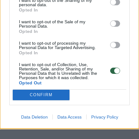
Architektas I.Kalinauskas atskleidė, kad
I want to opt-out of the Sharing of my
personal data.
pastatų formos bus horizontalios. Tokiu būdu
Opted In
norima sukurti modernių vilų įvaizdį.
I want to opt-out of the Sale of my
Personal Data.
Opted In
Pastatai turėtų būti betoniniai, fasadai
I want to opt-out of processing my
puošti 3D įspaudais. Tokie pat ažūriniai
Personal Data for Targeted Advertising.
Opted In
ornamentai dengs ir langų vitrinas. Taip
I want to opt-out of Collection, Use,
sumanyta dėl to, kad smulkios detalės
Retention, Sale, and/or Sharing of my
Personal Data that Is Unrelated with the
būdingos medinei Žaliakalnio architektūrai.
Purposes for which it was collected.
Opted Out
CONFIRM
„F.Vizbaro vila taip pat buvo labai dekoratyvi,
ją puošė arkos, kolonos, šie motyvai ir įkvėpė
sukurti panašius ornamentus“, – sakė
Data Deletion
Data Access
Privacy Policy
I.Kalinauskas.