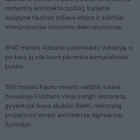
romantinį architekto požiūrį, kuriame
susipynė tautinio stiliaus idėjos ir subtiliai
interpretuotas istorizmo dekoratyvumas.
1940 metais Vizbarai pasitraukė į Vokietiją, o
po karo jų vila buvo paversta komunaliniais
butais.
1981 metais Kauno miesto valdžia nutarė
buvusioje F.Vizbaro viloje įrengti restoraną,
gyventojai buvo skubiai iškelti, restoraną
projektuoti ėmėsi architektas Algimantas
Sprindys.