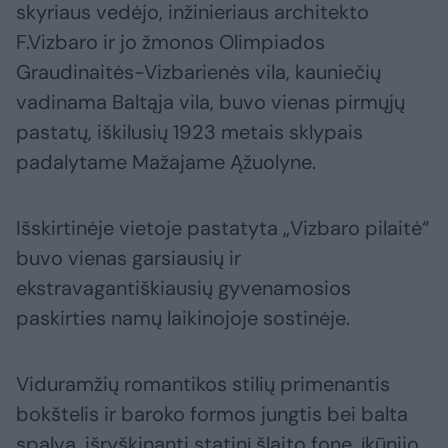
skyriaus vedėjo, inžinieriaus architekto
F.Vizbaro ir jo žmonos Olimpiados
Graudinaitės-Vizbarienės vila, kauniečių
vadinama Baltąja vila, buvo vienas pirmųjų
pastatų, iškilusių 1923 metais sklypais
padalytame Mažajame Ąžuolyne.
Išskirtinėje vietoje pastatyta „Vizbaro pilaitė“
buvo vienas garsiausių ir
ekstravagantiškiausių gyvenamosios
paskirties namų laikinojoje sostinėje.
Viduramžių romantikos stilių primenantis
bokštelis ir baroko formos jungtis bei balta
spalva, išryškinanti statinį šlaito fone, įkūnijo