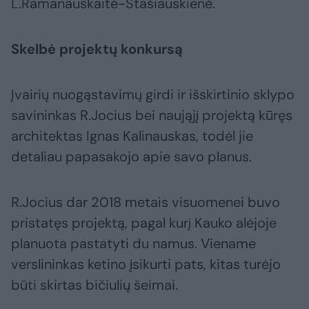
L.Ramanauskaitė-Stašiauskienė.
Skelbė projektų konkursą
Įvairių nuogąstavimų girdi ir išskirtinio sklypo
savininkas R.Jocius bei naująjį projektą kūręs
architektas Ignas Kalinauskas, todėl jie
detaliau papasakojo apie savo planus.
R.Jocius dar 2018 metais visuomenei buvo
pristatęs projektą, pagal kurį Kauko alėjoje
planuota pastatyti du namus. Viename
verslininkas ketino įsikurti pats, kitas turėjo
būti skirtas bičiulių šeimai.