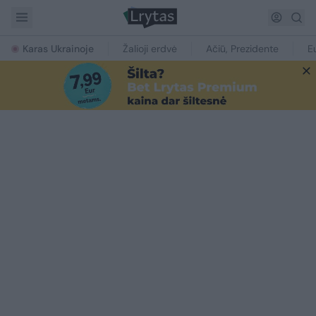
Karas Ukrainoje
Žalioji erdvė
Ačiū, Prezidente
E