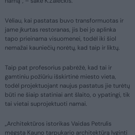
namą“, – sakė K.Zaleckis.
Vėliau, kai pastatas buvo transformuotas ir
jame įkurtas restoranas, jis bei jo aplinka
tapo prieinama visuomenei, todėl iki šiol
nemažai kauniečių norėtų, kad taip ir liktų.
Taip pat profesorius pabrėžė, kad tai ir
gamtiniu požiūriu išskirtinė miesto vieta,
todėl projektuojant naujus pastatus jie turėtų
būti ne šiaip statiniai ant šlaito, o ypatingi, tik
tai vietai suprojektuoti namai.
„Architektūros istorikas Vaidas Petrulis
mėgsta Kauno tarpukario architektūrą lyginti