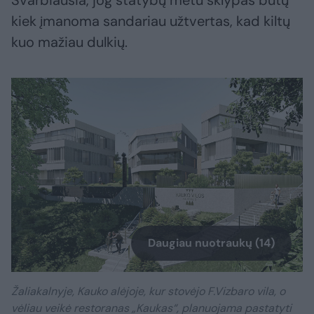
Svarbiausia, jog statybų metu sklypas būtų
kiek įmanoma sandariau užtvertas, kad kiltų
kuo mažiau dulkių.
Daugiau nuotraukų (14)
Žaliakalnyje, Kauko alėjoje, kur stovėjo F.Vizbaro vila, o
vėliau veikė restoranas „Kaukas“, planuojama pastatyti