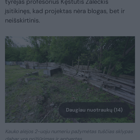
tyrėjas profesorius Kęstutis Zaleckis
įsitikinęs, kad projektas nėra blogas, bet ir
neišskirtinis.
Daugiau nuotraukų (14)
Kauko alėjos 2-uoju numeriu pažymėtas tuščias sklypas
dabar yra prižiūrimas ir aptvertas.