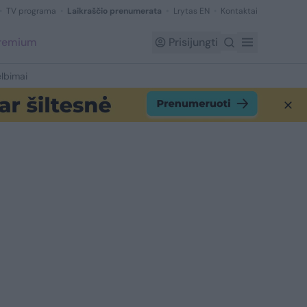
TV programa
Laikraščio prenumerata
Lrytas EN
Kontaktai
Premium
Prisijungti
lbimai