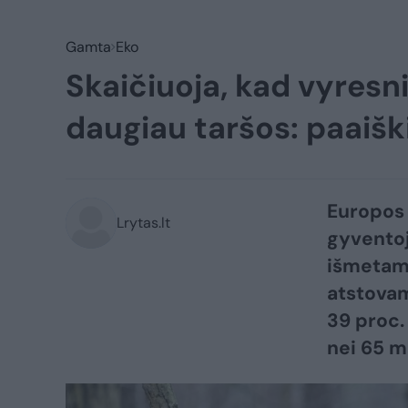
Gamta
Eko
Skaičiuoja, kad vyresn
daugiau taršos: paaiški
Europos
Lrytas.lt
gyvento
išmetamų
atstovam
39 proc.
nei 65 m