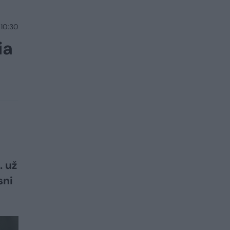
 10:30
ia
. už
sni