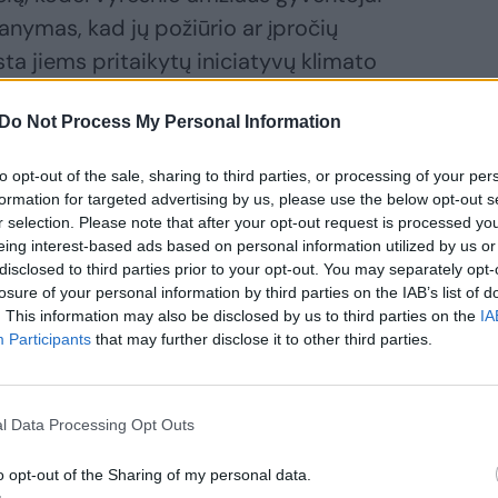
nymas, kad jų požiūrio ar įpročių
a jiems pritaikytų iniciatyvų klimato
Do Not Process My Personal Information
odėl visos programos tokios yra
to opt-out of the sale, sharing to third parties, or processing of your per
Europos Komisijos iniciatyvos, kur tu gali
formation for targeted advertising by us, please use the below opt-out s
r selection. Please note that after your opt-out request is processed y
njorai važiuojam į stovyklą kur nors
eing interest-based ads based on personal information utilized by us or
žiūris, kad vyresnio žmogaus įpročių ir
disclosed to third parties prior to your opt-out. You may separately opt-
losure of your personal information by third parties on the IAB’s list of
 „Klimatosūkis“ projekto, komunikacijos
. This information may also be disclosed by us to third parties on the
IA
nga Labutytė-Atkočaitienė.
Participants
that may further disclose it to other third parties.
l Data Processing Opt Outs
o opt-out of the Sharing of my personal data.