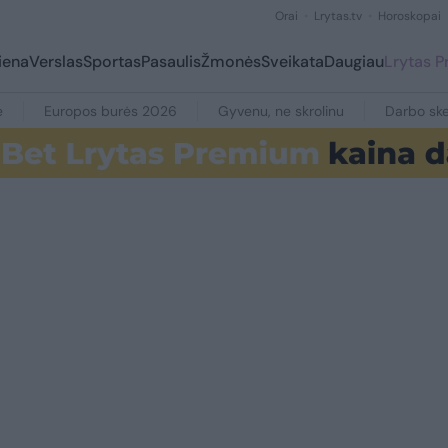
Orai
Lrytas.tv
Horoskopai
iena
Verslas
Sportas
Pasaulis
Žmonės
Sveikata
Daugiau
Lrytas 
e
Europos burės 2026
Gyvenu, ne skrolinu
Darbo ske