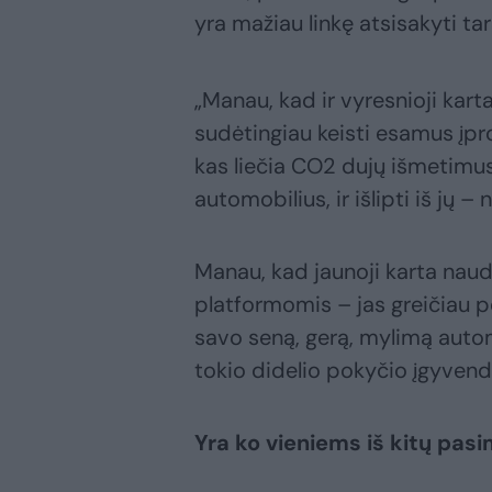
yra mažiau linkę atsisakyti ta
„Manau, kad ir vyresnioji karta
sudėtingiau keisti esamus įpro
kas liečia CO2 dujų išmetimus, 
automobilius, ir išlipti iš jų – 
Manau, kad jaunoji karta naudo
platformomis – jas greičiau pe
savo seną, gerą, mylimą autom
tokio didelio pokyčio įgyvendi
Yra ko vieniems iš kitų pas