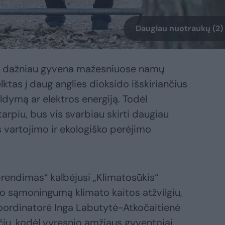
Daugiau nuotraukų (2)
jie dažniau gyvena mažesniuose namų
lktas į daug anglies dioksido išskiriančius
ldymą ar elektros energiją. Todėl
arpiu, bus vis svarbiau skirti daugiau
 vartojimo ir ekologiško perėjimo
 sprendimas“ kalbėjusi „Klimatosūkis“
imo sąmoningumą klimato kaitos atžvilgiu,
koordinatorė Inga Labutytė-Atkočaitienė
sčių, kodėl vyresnio amžiaus gyventojai