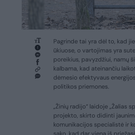
Pagrinde tai yra dėl to, kad 
ūkiuose, o vartojimas yra sute
poreikius, pavyzdžiui, namų ši
kalbama, kad ateinančiu laikot
dėmesio efektyvaus energijos
politikos priemones.
„Žinių radijo“ laidoje „Žalias
projekto, skirto didinti jaun
komunikacijos specialistė ir 
sako, kad dar viena iš prieža