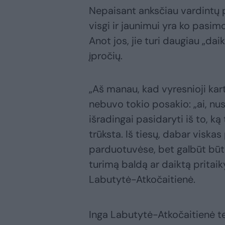
Nepaisant anksčiau vardintų p
visgi ir jaunimui yra ko pasim
Anot jos, jie turi daugiau „da
įpročių.
„Aš manau, kad vyresnioji kar
nebuvo tokio posakio: „ai, nusi
išradingai pasidaryti iš to, ką
trūksta. Iš tiesų, dabar viskas
parduotuvėse, bet galbūt būtų 
turimą baldą ar daiktą pritaiky
Labutytė-Atkočaitienė.
Inga Labutytė-Atkočaitienė te