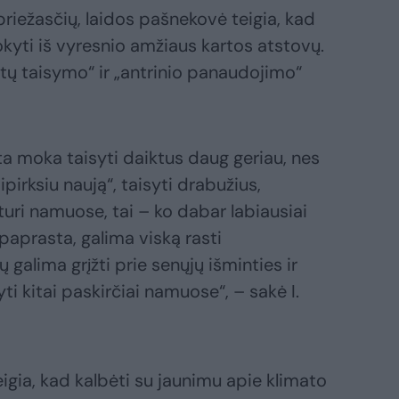
riežasčių, laidos pašnekovė teigia, kad
okyti iš vyresnio amžiaus kartos atstovų.
iktų taisymo“ ir „antrinio panaudojimo“
ta moka taisyti daiktus daug geriau, nes
pirksiu naują“, taisyti drabužius,
 turi namuose, tai – ko dabar labiausiai
 paprasta, galima viską rasti
galima grįžti prie senųjų išminties ir
ti kitai paskirčiai namuose“, – sakė I.
igia, kad kalbėti su jaunimu apie klimato