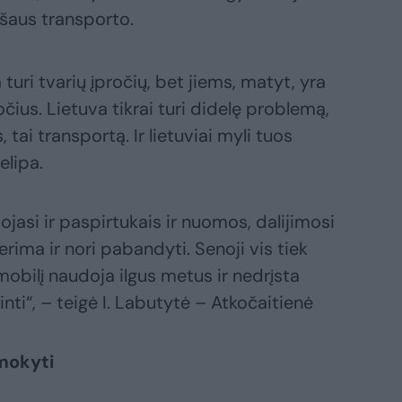
ršaus transporto.
 turi tvarių įpročių, bet jiems, matyt, yra
čius. Lietuva tikrai turi didelę problemą,
tai transportą. Ir lietuviai myli tuos
nelipa.
jasi ir paspirtukais ir nuomos, dalijimosi
rima ir nori pabandyti. Senoji vis tiek
obilį naudoja ilgus metus ir nedrįsta
nti“, – teigė I. Labutytė – Atkočaitienė
imokyti