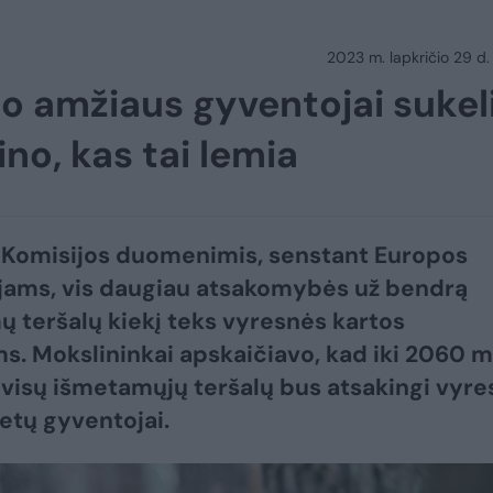
2023 m. lapkričio 29 d.
io amžiaus gyventojai sukel
no, kas tai lemia
 Komisijos duomenimis, senstant Europos
jams, vis daugiau atsakomybės už bendrą
 teršalų kiekį teks vyresnės kartos
s. Mokslininkai apskaičiavo, kad iki 2060 m
 visų išmetamųjų teršalų bus atsakingi vyre
etų gyventojai.