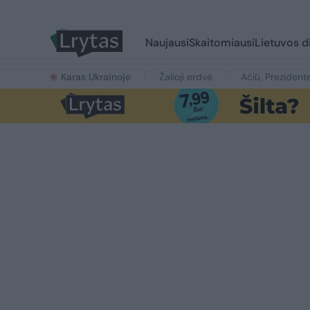
Naujausi
Skaitomiausi
Lietuvos d
Karas Ukrainoje
Žalioji erdvė
Ačiū, Prezident