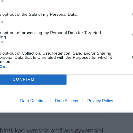
In
o opt-out of the Sale of my Personal Data.
In
to opt-out of processing my Personal Data for Targeted
ų specialistų
ing.
klausa
In
timiausiais
o opt-out of Collection, Use, Retention, Sale, and/or Sharing
tais išaugs
ersonal Data that Is Unrelated with the Purposes for which it
lected.
astiškai: jų
Out
ikės bent 30
n. daugiau
CONFIRM
Data Deletion
Data Access
Privacy Policy
binti, kad vyresnio amžiaus gyventojai