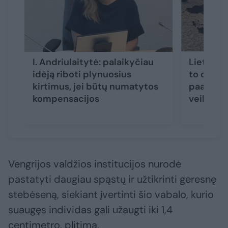
I. Andriulaitytė: palaikyčiau
Lietuvos
idėją riboti plynuosius
to dar n
kirtimus, jei būtų numatytos
paaiškino
kompensacijos
veiksmų
Vengrijos valdžios institucijos nurodė
pastatyti daugiau spąstų ir užtikrinti geresnę
stebėseną, siekiant įvertinti šio vabalo, kurio
suaugęs individas gali užaugti iki 1,4
centimetro, plitimą.