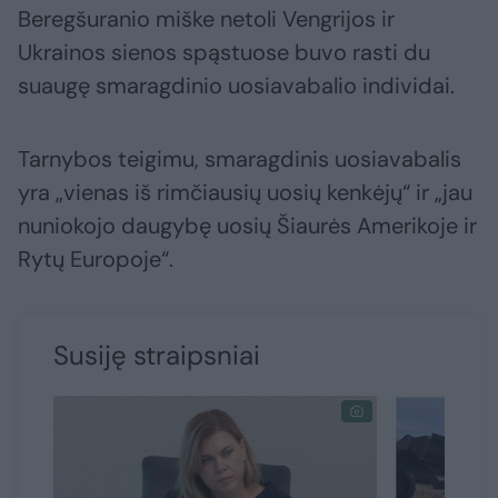
Beregšuranio miške netoli Vengrijos ir
Ukrainos sienos spąstuose buvo rasti du
suaugę smaragdinio uosiavabalio individai.
Tarnybos teigimu, smaragdinis uosiavabalis
yra „vienas iš rimčiausių uosių kenkėjų“ ir „jau
nuniokojo daugybę uosių Šiaurės Amerikoje ir
Rytų Europoje“.
Susiję straipsniai