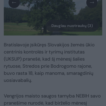
Daugiau nuotraukų (3)
Bratislavoje įsikūręs Slovakijos žemės ūkio
centrinis kontrolės ir tyrimų institutas
(UKSUP) pranešė, kad šį mėnesį šalies
rytuose, Stredos prie Bodrogomo rajone,
buvo rasta 18, kaip manoma, smaragdinių
uosiavabalių.
Vengrijos maisto saugos tarnyba NEBIH savo
pranešime nurodė, kad birželio mėnesį