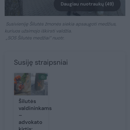
Daugiau nuotraukų (49)
Susivieniję Šilutės žmonės siekia apsaugoti medžius,
kuriuos užsimojo iškirsti valdžia.
„SOS Šilutės medžiai“ nuotr.
Susiję straipsniai
Šilutės
valdininkams
–
advokato
kirtis: