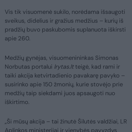
Vis tik visuomenė sukilo, norėdama išsaugoti
sveikus, didelius ir gražius medžius – kurių iš
pradžių buvo paskubomis suplanuota iškirsti
apie 260.
Medžių gynėjas, visuomenininkas Simonas
Norbutas portalui
lrytas.lt
teigė, kad rami ir
taiki akcija ketvirtadienio pavakarę pavyko –
susirinko apie 150 žmonių, kurie stovėjo prie
medžių taip siekdami juos apsaugoti nuo
iškirtimo.
„Ši mūsų akcija – tai žinutė Šilutės valdžiai, LR
Aplinkos ministerijai ir vienybės pavyzdys