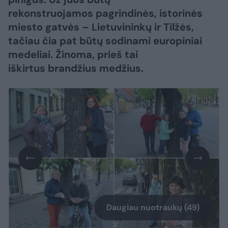
rekonstruojamos pagrindinės, istorinės
miesto gatvės – Lietuvininkų ir Tilžės,
tačiau čia pat būtų sodinami europiniai
medeliai. Žinoma, prieš tai
iškirtus brandžius medžius.
Daugiau nuotraukų (49)