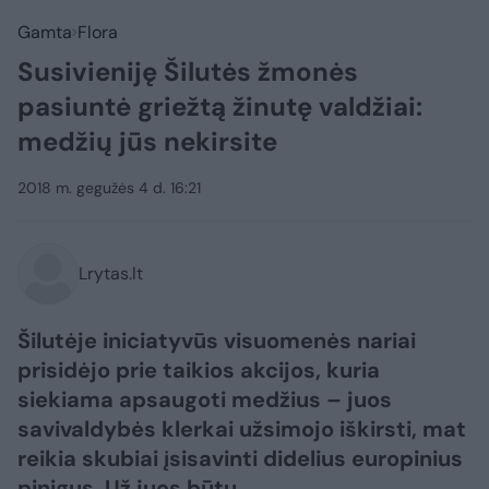
Gamta
Flora
Susivieniję Šilutės žmonės
pasiuntė griežtą žinutę valdžiai:
medžių jūs nekirsite
2018 m. gegužės 4 d. 16:21
Lrytas.lt
Šilutėje iniciatyvūs visuomenės nariai
prisidėjo prie taikios akcijos, kuria
siekiama apsaugoti medžius – juos
savivaldybės klerkai užsimojo iškirsti, mat
reikia skubiai įsisavinti didelius europinius
pinigus. Už juos būtų