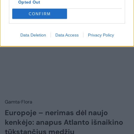
Opted Out
CONFIRM
Data Deletion
Data Access
Privacy Policy
Gamta
Flora
Europoje – nerimas dėl naujo
kenkėjo: anapus Atlanto išnaikino
tūkstančius medžių