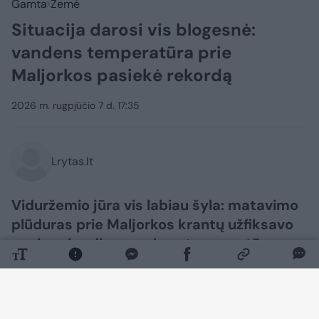
Gamta
Žemė
Situacija darosi vis blogesnė:
vandens temperatūra prie
Maljorkos pasiekė rekordą
2026 m. rugpjūčio 7 d. 17:35
Lrytas.lt
Viduržemio jūra vis labiau šyla: matavimo
plūduras prie Maljorkos krantų užfiksavo
naują rekordinę vandens temperatūrą –
33,02 laipsnio, pranešė Ispanijos
nacionalinė meteorologijos tarnyba
„Aemet“.