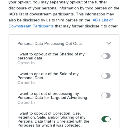
your opt-out. You may separately opt-out of the further
disclosure of your personal information by third parties on the
IAB’s list of downstream participants. This information may
also be disclosed by us to third parties on the
IAB’s List of
Downstream Participants
that may further disclose it to other
Gamta
Šilutė
^Instant
Rodyti daugiau žymių
third parties.
Personal Data Processing Opt Outs
I want to opt-out of the Sharing of my
Komentuoti po šiuo straipsniu
personal data.
Opted In
Komentuoti gali tik Lrytas registruoti vartotojai.
I want to opt-out of the Sale of my
Personal Data.
Prisijunkite prie registruotų vartotojų
Opted In
bendruomenės ir bendraukite komentaruose!
I want to opt-out of processing my
Personal Data for Targeted Advertising.
Opted In
Rodyti komentarus
I want to opt-out of Collection, Use,
Retention, Sale, and/or Sharing of my
Personal Data that Is Unrelated with the
Prisijungti komentatoriams
Purposes for which it was collected.