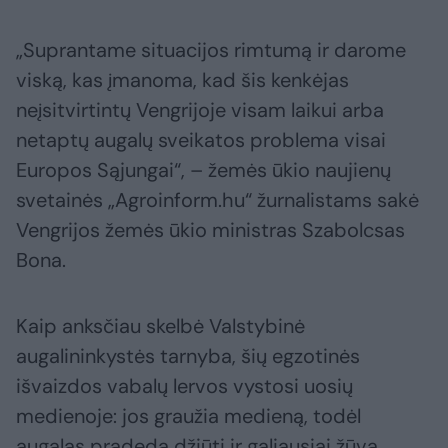
„Suprantame situacijos rimtumą ir darome
viską, kas įmanoma, kad šis kenkėjas
neįsitvirtintų Vengrijoje visam laikui arba
netaptų augalų sveikatos problema visai
Europos Sąjungai“, – žemės ūkio naujienų
svetainės „Agroinform.hu“ žurnalistams sakė
Vengrijos žemės ūkio ministras Szabolcsas
Bona.
Kaip anksčiau skelbė Valstybinė
augalininkystės tarnyba, šių egzotinės
išvaizdos vabalų lervos vystosi uosių
medienoje: jos graužia medieną, todėl
augalas pradeda džiūti ir galiausiai žūva.