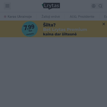
Karas Ukrainoje
Žalioji erdvė
Ačiū, Prezidente
E