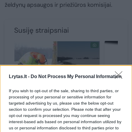
želdynų apsaugos ir priežiūros komisijai.
Susiję straipsniai
Lrytas.lt -
Do Not Process My Personal Information
If you wish to opt-out of the sale, sharing to third parties, or
processing of your personal or sensitive information for
Šilutės rajono gyventojams
EXTRAL
targeted advertising by us, please use the below opt-out
section to confirm your selection. Please note that after your
plyšta širdis: iškirtę 288
opt-out request is processed you may continue seeing
medžius valdininkai davė
interest-based ads based on personal information utilized by
pažadą
us or personal information disclosed to third parties prior to