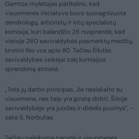
Gamtos mylėtojas patikslino, kad
visuomenės iniciatyva buvo suoragnizuota
dendrologų, arboristų ir kitų specialistų
komisija, kuri balandžio 26 nusprendė, kad
vietoje 260 savivaldybės pasmerktų medžių,
kirstini liko vos apie 80. Tačiau Šilutės
savivaldybės veikėjai tokį komisijos
sprendimą atmetė.
„Toks jų darbo principas. Jie nesiskaito su
visuomene, nes taip yra įpratę dirbti. Šitoje
savivaldybėje yra juodas ir didelis puvinys“, –
sakė S. Norbutas.
Tačiau palaikymą parodė ir visuomenės