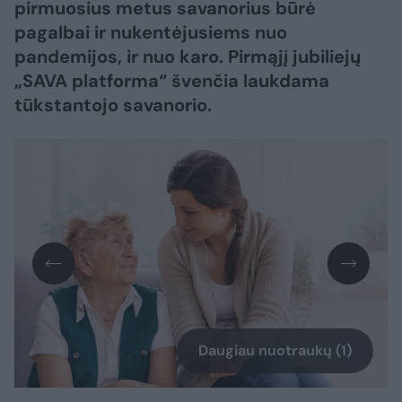
pirmuosius metus savanorius būrė
pagalbai ir nukentėjusiems nuo
pandemijos, ir nuo karo. Pirmąjį jubiliejų
„SAVA platforma“ švenčia laukdama
tūkstantojo savanorio.
Daugiau nuotraukų (1)