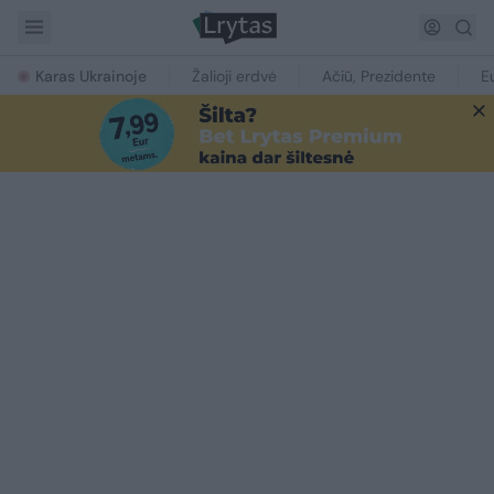
Karas Ukrainoje
Žalioji erdvė
Ačiū, Prezidente
E