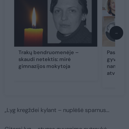
→
Trakų bendruomenėje –
Paskutini
skaudi netektis: mirė
gyvenimo 
gimnazijos mokytoja
namus ka
atvirai
(5
„Lyg kregždei kylant – nuplėšė sparnus...