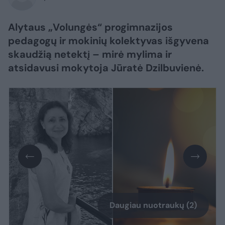
Alytaus „Volungės“ progimnazijos
pedagogų ir mokinių kolektyvas išgyvena
skaudžią netektį – mirė mylima ir
atsidavusi mokytoja Jūratė Dzilbuvienė.
Daugiau nuotraukų (2)