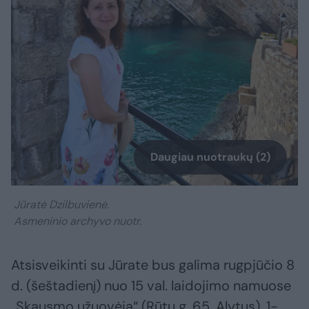
Daugiau nuotraukų (2)
Jūratė Dzilbuvienė.
Asmeninio archyvo nuotr.
Atsisveikinti su Jūrate bus galima rugpjūčio 8
d. (šeštadienį) nuo 15 val. laidojimo namuose
„Skausmo užuovėja“ (Rūtų g. 65, Alytus), 1-