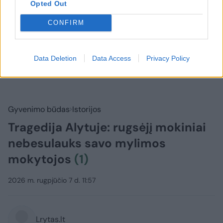
Opted Out
CONFIRM
Data Deletion
Data Access
Privacy Policy
Gyvenimo būdas
Istorijos
Tragedija Alytuje: rugsėjį mokiniai
nebesulauks savo mylimos
mokytojos
(1)
2026 m. rugpjūčio 7 d. 11:57
Lrytas.lt