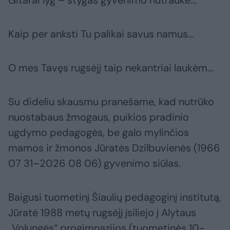
Gitarai lyg – stygas gyvenimo nutraukė...
Kaip per anksti Tu palikai savus namus...
O mes Tavęs rugsėjį taip nekantriai laukėm...
Su dideliu skausmu pranešame, kad nutrūko
nuostabaus žmogaus, puikios pradinio
ugdymo pedagogės, be galo mylinčios
mamos ir žmonos Jūratės Dzilbuvienės (1966
07 31–2026 08 06) gyvenimo siūlas.
Baigusi tuometinį Šiaulių pedagoginį institutą,
Jūratė 1988 metų rugsėjį įsiliejo į Alytaus
„Volungės“ progimnazijos (tuometinės 10-