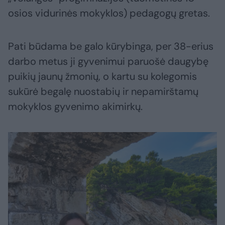
osios vidurinės mokyklos) pedagogų gretas.
Pati būdama be galo kūrybinga, per 38-erius
darbo metus ji gyvenimui paruošė daugybę
puikių jaunų žmonių, o kartu su kolegomis
sukūrė begalę nuostabių ir nepamirštamų
mokyklos gyvenimo akimirkų.