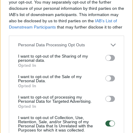
your opt-out. You may separately opt-out of the further
disclosure of your personal information by third parties on the
IAB’s list of downstream participants. This information may
also be disclosed by us to third parties on the
IAB’s List of
Komentuoti po šiuo straipsniu
Downstream Participants
that may further disclose it to other
third parties.
Komentuoti gali tik Lrytas registruoti vartotojai.
Personal Data Processing Opt Outs
Prisijunkite prie registruotų vartotojų
bendruomenės ir bendraukite komentaruose!
I want to opt-out of the Sharing of my
personal data.
Opted In
Rodyti komentarus
I want to opt-out of the Sale of my
Personal Data.
Opted In
Prisijungti komentatoriams
I want to opt-out of processing my
Personal Data for Targeted Advertising.
Opted In
I want to opt-out of Collection, Use,
Retention, Sale, and/or Sharing of my
Personal Data that Is Unrelated with the
Purposes for which it was collected.