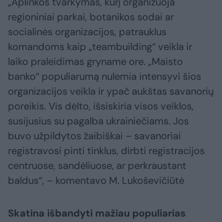
„Aplinkos tvarkymas, kurį organizuoja
regioniniai parkai, botanikos sodai ar
socialinės organizacijos, patrauklus
komandoms kaip „teambuilding“ veikla ir
laiko praleidimas gryname ore. „Maisto
banko“ populiarumą nulemia intensyvi šios
organizacijos veikla ir ypač aukštas savanorių
poreikis. Vis dėlto, išsiskiria visos veiklos,
susijusius su pagalba ukrainiečiams. Jos
buvo užpildytos žaibiškai – savanoriai
registravosi pinti tinklus, dirbti registracijos
centruose, sandėliuose, ar perkraustant
baldus“, – komentavo M. Lukoševičiūtė
Skatina išbandyti mažiau populiarias