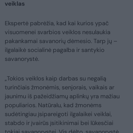
veiklas
Ekspertė pabrėžia, kad kai kurios ypač
visuomenei svarbios veiklos nesulaukia
pakankamai savanorių dėmesio. Tarp jų –
ilgalaikė socialinė pagalba ir santykio
savanorystė.
„Tokios veiklos kaip darbas su negalią
turinčiais žmonėmis, senjorais, vaikais ar
jaunimu iš pažeidžiamų aplinkų yra mažiau
populiarios. Natūralu, kad žmonėms
sudėtingiau įsipareigoti ilgalaikei veiklai,
stabdo ir įvairūs įsitikinimai bei lūkesčiai
tokiai savanorystei. Vis dėlto, savanorystė,