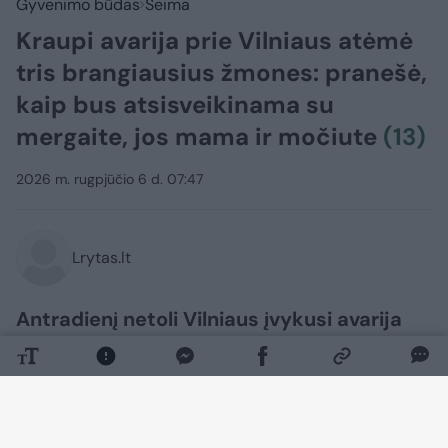
Gyvenimo būdas
Šeima
Kraupi avarija prie Vilniaus atėmė
tris brangiausius žmones: pranešė,
kaip bus atsisveikinama su
mergaite, jos mama ir močiute
(13)
2026 m. rugpjūčio 6 d. 07:47
Lrytas.lt
Antradienį netoli Vilniaus įvykusi avarija
nusinešė dviejų moterų ir mažos
mergaitės gyvybę. Už pranešimo apie
autoįvykį slypi neišmatuojama šeimos
tragedija.