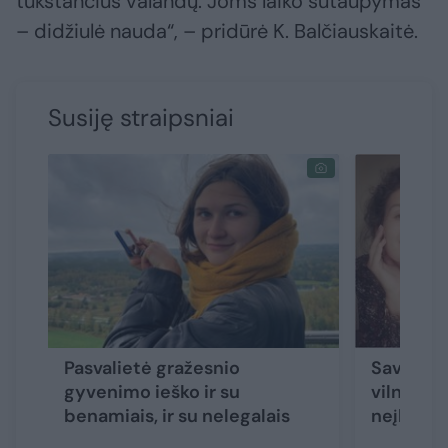
tūkstančius valandų. Joms laiko sutaupymas
– didžiulė nauda“, – pridūrė K. Balčiauskaitė.
Susiję straipsniai
Pasvalietė gražesnio
Savanory
gyvenimo ieško ir su
vilnietė 
benamiais, ir su nelegalais
neįkaino