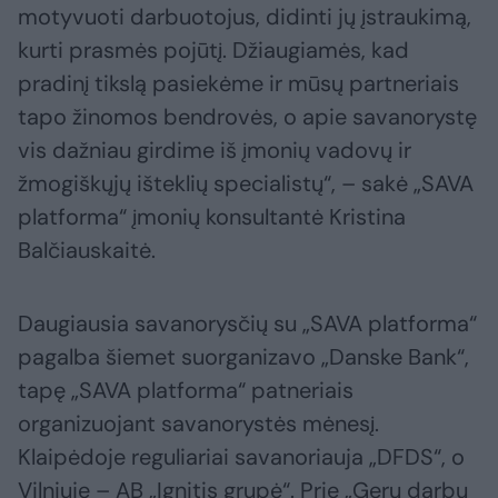
motyvuoti darbuotojus, didinti jų įstraukimą,
kurti prasmės pojūtį. Džiaugiamės, kad
pradinį tikslą pasiekėme ir mūsų partneriais
tapo žinomos bendrovės, o apie savanorystę
vis dažniau girdime iš įmonių vadovų ir
žmogiškųjų išteklių specialistų“, – sakė „SAVA
platforma“ įmonių konsultantė Kristina
Balčiauskaitė.
Daugiausia savanorysčių su „SAVA platforma“
pagalba šiemet suorganizavo „Danske Bank“,
tapę „SAVA platforma“ patneriais
organizuojant savanorystės mėnesį.
Klaipėdoje reguliariai savanoriauja „DFDS“, o
Vilniuje – AB „Ignitis grupė“. Prie „Gerų darbų