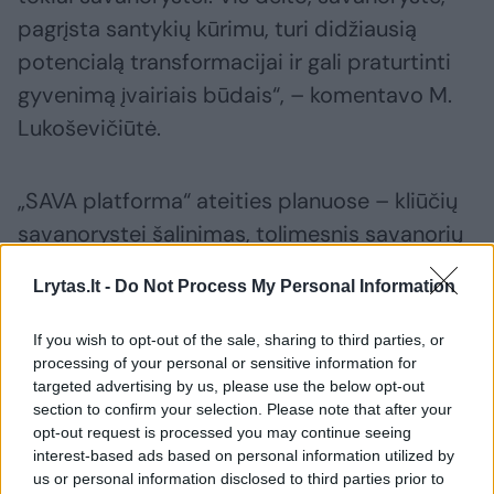
pagrįsta santykių kūrimu, turi didžiausią
potencialą transformacijai ir gali praturtinti
gyvenimą įvairiais būdais“, – komentavo M.
Lukoševičiūtė.
„SAVA platforma“ ateities planuose – kliūčių
savanorystei šalinimas, tolimesnis savanorių
būrimas, savanorystės populiarinimas tarp
Lrytas.lt -
Do Not Process My Personal Information
jaunimo, dirbančių žmonių, šeimų ir vyresnio
amžiaus asmenų bei pagalba organizacijoms,
If you wish to opt-out of the sale, sharing to third parties, or
susiduriančioms su iššūkiais randant ir
processing of your personal or sensitive information for
targeted advertising by us, please use the below opt-out
išlaikant savanorius.
section to confirm your selection. Please note that after your
opt-out request is processed you may continue seeing
interest-based ads based on personal information utilized by
savanorystė
^Instant
sukaktis
us or personal information disclosed to third parties prior to