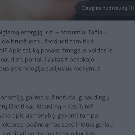
Daugiau nuotraukų (1)
eigiamą energiją, kiti – atstumia. Tačiau
veido bruožuose užkoduoti tam tikri
? Apie tai, ką pasako žmogaus veidas ir
anaudoti, portalui
lrytas.lt
pasakojo
aus psichologija susijusius mokymus
ionomiją, galima sužinoti daug naudingų
tų iškelti sau klausimą - kas iš to?
i sako apie asmenybę, gyventi tampa
sak lektorės, pažindamas save ir kitus geriau
l palaikyti santykius tampa kur kas