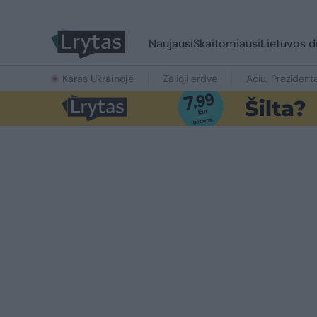
Naujausi
Skaitomiausi
Lietuvos d
Karas Ukrainoje
Žalioji erdvė
Ačiū, Prezident