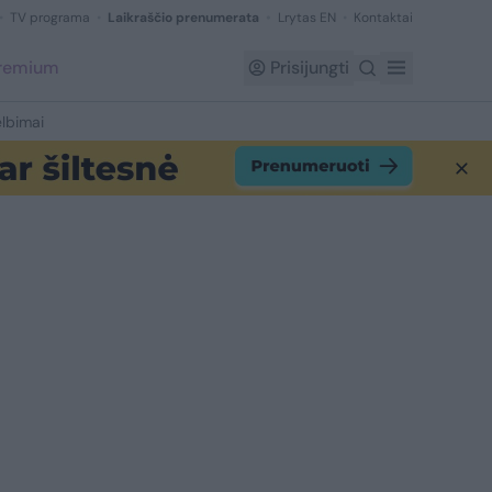
TV programa
Laikraščio prenumerata
Lrytas EN
Kontaktai
Premium
Prisijungti
lbimai