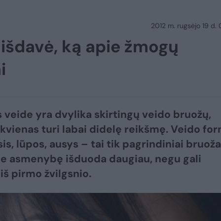
2012 m. rugsėjo 19 d.
 išdavė, ką apie žmogų
i
veide yra dvylika skirtingų veido bruožų,
ekvienas turi labai didelę reikšmę. Veido for
is, lūpos, ausys – tai tik pagrindiniai bruoža
ie asmenybę išduoda daugiau, negu gali
iš pirmo žvilgsnio.