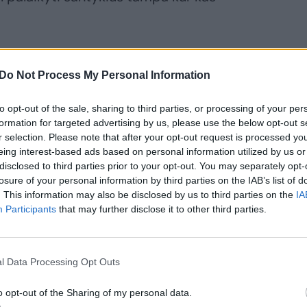
Do Not Process My Personal Information
iruošia be makiažo. Padažytos akys atrodo
to opt-out of the sale, sharing to third parties, or processing of your per
formation for targeted advertising by us, please use the below opt-out s
uliai suteikia veidui gaivumo, padažytos
r selection. Please note that after your opt-out request is processed y
ti, išryškinti antakiai suteikia
eing interest-based ads based on personal information utilized by us or
disclosed to third parties prior to your opt-out. You may separately opt-
tam tikrus bruožus moterys
losure of your personal information by third parties on the IAB’s list of
bruožus, kurių dominavimo siekia.
. This information may also be disclosed by us to third parties on the
IA
Participants
that may further disclose it to other third parties.
unčia signalą, kad žmogus yra nuoširdus,
mpatiškas. Jis – atviresnis ir
l Data Processing Opt Outs
trauklesnis aplinkiniams“, – pasakojo E.
o opt-out of the Sharing of my personal data.
ogaus iškalbą, todėl putlialūpiai dažnai