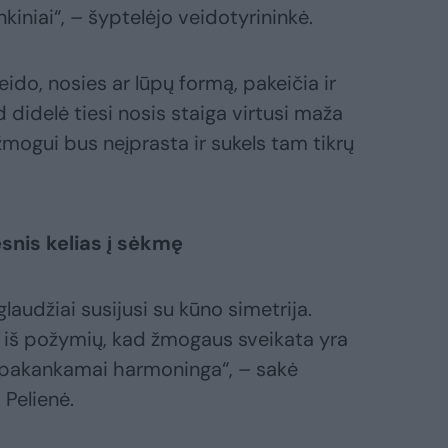
nkiniai“, – šyptelėjo veidotyrininkė.
o, nosies ar lūpų formą, pakeičia ir
d didelė tiesi nosis staiga virtusi maža
žmogui bus neįprasta ir sukels tam tikrų
snis kelias į sėkmę
audžiai susijusi su kūno simetrija.
 iš požymių, kad žmogaus sveikata yra
pakankamai harmoninga“, – sakė
 Pelienė.