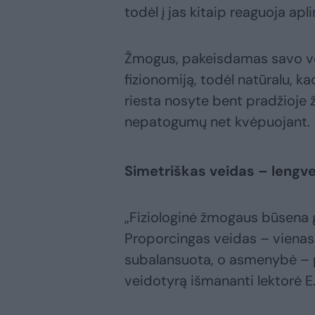
todėl į jas kitaip reaguoja apli
Žmogus, pakeisdamas savo veid
fizionomiją, todėl natūralu, ka
riesta nosyte bent pradžioje 
nepatogumų net kvėpuojant.
Simetriškas veidas – lengve
„Fiziologinė žmogaus būsena gl
Proporcingas veidas – vienas
subalansuota, o asmenybė – 
veidotyrą išmananti lektorė E.