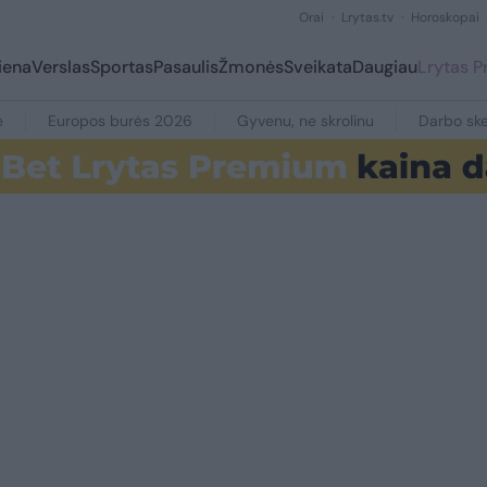
Orai
Lrytas.tv
Horoskopai
iena
Verslas
Sportas
Pasaulis
Žmonės
Sveikata
Daugiau
Lrytas 
e
Europos burės 2026
Gyvenu, ne skrolinu
Darbo ske