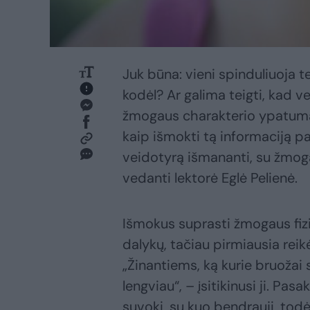
Juk būna: vieni spinduliuoja t
kodėl? Ar galima teigti, kad 
žmogaus charakterio ypatumai
kaip išmokti tą informaciją p
veidotyrą išmananti, su žmog
vedanti lektorė Eglė Pelienė.
Išmokus suprasti žmogaus fiz
dalykų, tačiau pirmiausia reikė
„Žinantiems, ką kurie bruoža
lengviau“, – įsitikinusi ji. Pa
suvoki, su kuo bendrauji, todė