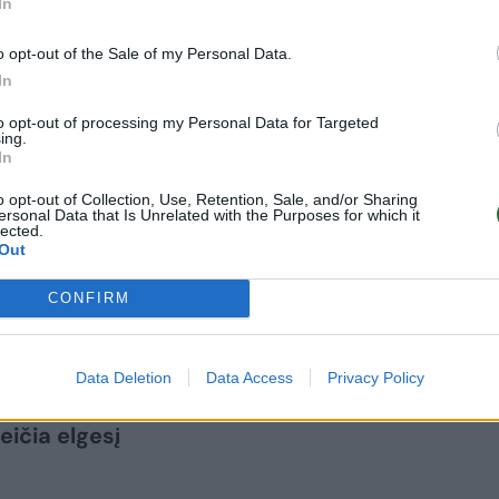
In
iauros, yra uždaresni, piktesni, tačiau
 žmonės. Jie nemėgsta kalbėti viešai, prieš
o opt-out of the Sale of my Personal Data.
In
to opt-out of processing my Personal Data for Targeted
ing.
us gali save keisti taip, kaip jis nori,
In
saulio, tiek prie fizinės išvaizdos labai
o opt-out of Collection, Use, Retention, Sale, and/or Sharing
ersonal Data that Is Unrelated with the Purposes for which it
 jis gyvena. „Pažiūrėkite į iš Lietuvos
lected.
Out
enę tam tikroje šalyje jie pakeičia
mai nuo to, kaip jiems pasisekė,
CONFIRM
s – visa tai juk irgi susiję“, – šyptelėjo
Data Deletion
Data Access
Privacy Policy
eičia elgesį