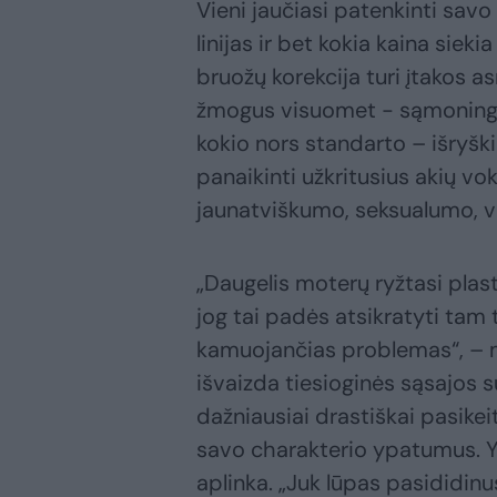
Vieni jaučiasi patenkinti savo
linijas ir bet kokia kaina sieki
bruožų korekcija turi įtakos 
žmogus visuomet - sąmoningai 
kokio nors standarto – išryški
panaikinti užkritusius akių vo
jaunatviškumo, seksualumo, v
„Daugelis moterų ryžtasi plast
jog tai padės atsikratyti tam t
kamuojančias problemas“, – mi
išvaizda tiesioginės sąsajos s
dažniausiai drastiškai pasikei
savo charakterio ypatumus. Ypa
aplinka. „Juk lūpas pasididinu