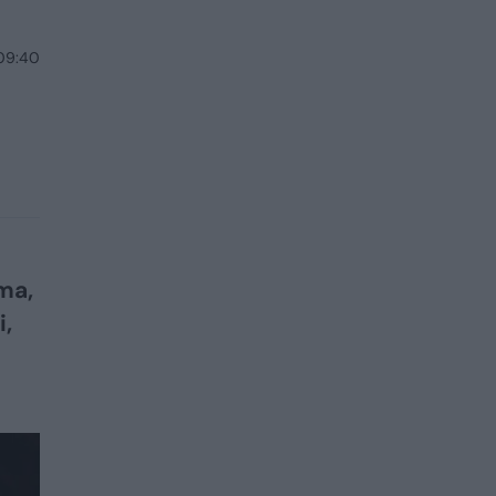
 09:40
ma,
i,