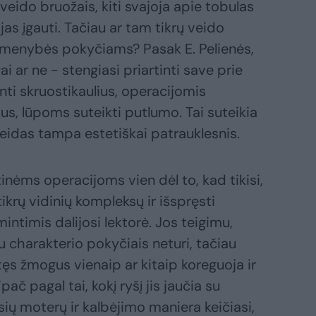
 veido bruožais, kiti svajoja apie tobulas
a jas įgauti. Tačiau ar tam tikrų veido
asmenybės pokyčiams? Pasak E. Pelienės,
ar ne - stengiasi priartinti save prie
nti skruostikaulius, operacijomis
kus, lūpoms suteikti putlumo. Tai suteikia
eidas tampa estetiškai patrauklesnis.
inėms operacijoms vien dėl to, kad tikisi,
ikrų vidinių kompleksų ir išspręsti
ntimis dalijosi lektorė. Jos teigimu,
u charakterio pokyčiais neturi, tačiau
tęs žmogus vienaip ar kitaip koreguoja ir
č pagal tai, kokį ryšį jis jaučia su
sių moterų ir kalbėjimo maniera keičiasi,