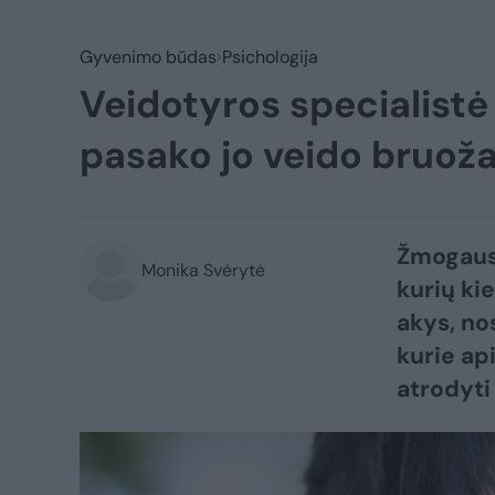
Gyvenimo būdas
Psichologija
Veidotyros specialistė
pasako jo veido bruoža
Žmogaus 
Monika Svėrytė
kurių ki
akys, nos
kurie ap
atrodyti 