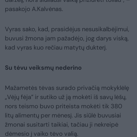
pasakojo A.Kalvėnas.
Vyras sako, kad, prasidėjus nesusikalbėjimui,
buvusi žmona jam pažadėjo, jog darys viską,
kad vyras kuo rečiau matytų dukterį.
Su tėvu veiksmų nederino
Mažametės tėvas surado privačią mokyklėlę
„Vėjų fėja” ir sutiko už ją mokėti iš savų lėšų,
nors teismo buvo priteista mokėti tik 380
litų alimentų per mėnesį. Jis siūlė buvusiai
žmonai susitarti taikiai, tačiau ji nekreipė
dėmesio į vaiko tėvo valią.