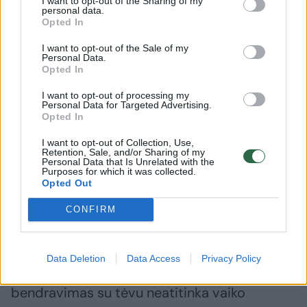
I want to opt-out of the Sharing of my
ikimokyklinis ugdymas nėra privalomas. Ar jo
personal data.
Opted In
reikia, sprendžia ne vienas iš tėvų, o abu. Juo
I want to opt-out of the Sale of my
labiau kad aš rūpinausi dukters socializacija ir
Personal Data.
Opted In
suradau privačią ikimokyklinę įstaigą, kurioje
nereikia būti visą dieną”, – aiškino A.Kalvėnas.
I want to opt-out of processing my
Personal Data for Targeted Advertising.
Opted In
Tačiau vyro požiūris į tėvo teises niekam
I want to opt-out of Collection, Use,
Retention, Sale, and/or Sharing of my
nerūpėjo. Jo jausmai – taip pat.
Personal Data that Is Unrelated with the
Purposes for which it was collected.
Opted Out
Gyvenamoji vieta – pas vieną
CONFIRM
Kaunietį pribloškė Kauno apylinkės teismo
Data Deletion
Data Access
Privacy Policy
teisėjos pasakyta frazė, kad „toks aktyvus
bendravimas su tėvu neatitinka vaiko