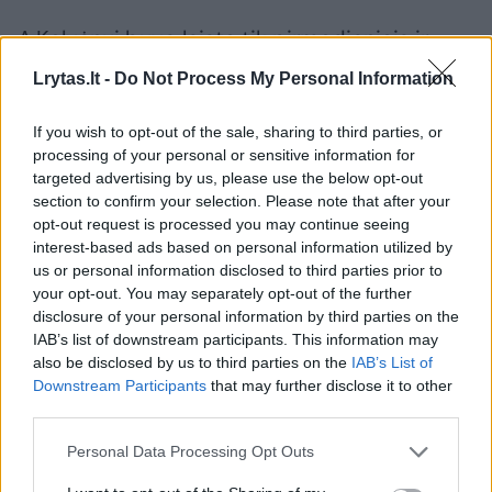
A.Kalvėnui buvo leista tik pirmadieniais ir
trečiadieniais pasiimti vaiką 17 val. ir parvežti
Lrytas.lt -
Do Not Process My Personal Information
jį motinai pusę aštuonių vakare. Taip pat jam
If you wish to opt-out of the sale, sharing to third parties, or
leista savo namuose bendrauti su dukterimi
processing of your personal or sensitive information for
du savaitgalius per mėnesį ir būti kartu per
targeted advertising by us, please use the below opt-out
dalį valstybinių švenčių.
section to confirm your selection. Please note that after your
opt-out request is processed you may continue seeing
interest-based ads based on personal information utilized by
us or personal information disclosed to third parties prior to
Tokių retų pasimatymų su dukterimi tėvui
your opt-out. You may separately opt-out of the further
nepakako. Jis jautėsi ir taip praradęs per
disclosure of your personal information by third parties on the
daug laiko, kol gydėsi ligoninėse ir nepajėgė
IAB’s list of downstream participants. This information may
also be disclosed by us to third parties on the
IAB’s List of
bendrauti su dukterimi.
Downstream Participants
that may further disclose it to other
third parties.
„Vaiko ugdymo poreikis tapo pretekstu
Personal Data Processing Opt Outs
atskirti vaiką nuo tėvo. Pagal įstatymą