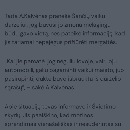
Tada A.Kalvėnas pranešė Šančių vaikų
darželiui, jog buvusi jo žmona melagingu
būdu gavo vietą, nes pateikė informaciją, kad
jis tariamai nepajėgus prižiūrėti mergaitės.
„Kai jie pamatė, jog neguliu lovoje, vairuoju
automobilį, galiu pagaminti vaikui maisto, juo
pasirūpinti, duktė buvo išbraukta iš darželio
sąrašų”, – sakė A.Kalvėnas.
Apie situaciją tėvas informavo ir Švietimo
skyrių. Jis paaiškino, kad motinos
sprendimas vienašališkas ir nesuderintas su