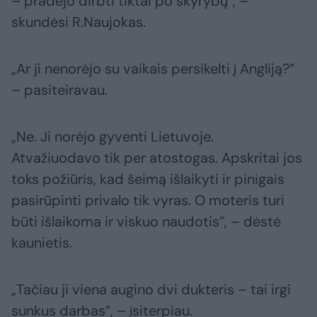
– pradėjo dirbti tiktai po skyrybų”, –
skundėsi R.Naujokas.
„Ar ji nenorėjo su vaikais persikelti į Angliją?”
– pasiteiravau.
„Ne. Ji norėjo gyventi Lietuvoje.
Atvažiuodavo tik per atostogas. Apskritai jos
toks požiūris, kad šeimą išlaikyti ir pinigais
pasirūpinti privalo tik vyras. O moteris turi
būti išlaikoma ir viskuo naudotis”, – dėstė
kaunietis.
„Tačiau ji viena augino dvi dukteris – tai irgi
sunkus darbas”, – įsiterpiau.