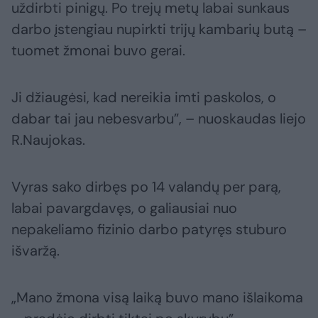
uždirbti pinigų. Po trejų metų labai sunkaus
darbo įstengiau nupirkti trijų kambarių butą –
tuomet žmonai buvo gerai.
Ji džiaugėsi, kad nereikia imti paskolos, o
dabar tai jau nebesvarbu”, – nuoskaudas liejo
R.Naujokas.
Vyras sako dirbęs po 14 valandų per parą,
labai pavargdavęs, o galiausiai nuo
nepakeliamo fizinio darbo patyręs stuburo
išvaržą.
„Mano žmona visą laiką buvo mano išlaikoma