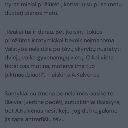
Vyras mielai prižiūrėtų ketverių su puse metų
dukterį dienos metu.
„Realiai tai ir darau. Bet įteisinti tokios
priežiūros įstatymiškai beveik neįmanoma.
Valstybė neleidžia po tėvų skyrybų nustatyti
dviejų vaiko gyvenamųjų vietų. O kai vieta
tiktai pas motiną, moterys ima tuo
piktnaudžiauti”, – aiškino A.Kalvėnas.
Santykiai su žmona po nelaimės pasikeitė.
Blaiviai įvertinę padėtį, sutuoktiniai išsiskyrė,
bet A.Kalvėnas nesitikėjo, jog dėl neįgalumo
jis taps antrarūšiu tėvu.