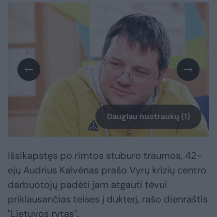
Daugiau nuotraukų (1)
Išsikapstęs po rimtos stuburo traumos, 42-
ejų Audrius Kalvėnas prašo Vyrų krizių centro
darbuotojų padėti jam atgauti tėvui
priklausančias teises į dukterį, rašo dienraštis
"Lietuvos rytas".