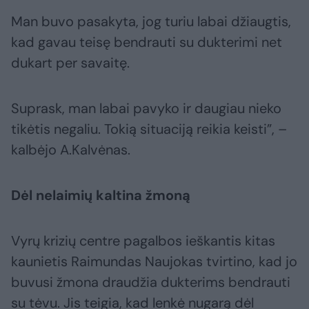
Man buvo pasakyta, jog turiu labai džiaugtis,
kad gavau teisę bendrauti su dukterimi net
dukart per savaitę.
Suprask, man labai pavyko ir daugiau nieko
tikėtis negaliu. Tokią situaciją reikia keisti”, –
kalbėjo A.Kalvėnas.
Dėl nelaimių kaltina žmoną
Vyrų krizių centre pagalbos ieškantis kitas
kaunietis Raimundas Naujokas tvirtino, kad jo
buvusi žmona draudžia dukterims bendrauti
su tėvu. Jis teigia, kad lenkė nugarą dėl