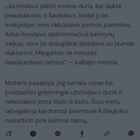
„Jis imdavo plėšti vonios duris, kai duktė
prausdavosi, ir šaukdavo, kodėl ji ne
mokykloje, nors nebūdavo pirmos pamokos.
Arba išvydavo dešimtmečius kaimynų
vaikus, nors jie draugiškai žaisdavo su jaunėle
dukterimi. Mergaitės nė minutės
nesijausdavo ramios”, – kalbėjo motina.
Moteris pasakoja, jog kartais vyras be
priežasties grėsmingai užstodavo duris ir
neleisdavo joms išeiti iš buto. Šiuo metu
tebegalioja kardomoji priemonė R.Naujokui
nesiartinti prie šeimos namų.