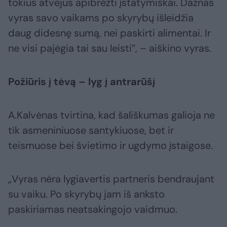
tokius atvejus apibrėžti įstatymiškai. Dažnas
vyras savo vaikams po skyrybų išleidžia
daug didesnę sumą, nei paskirti alimentai. Ir
ne visi pajėgia tai sau leisti”, – aiškino vyras.
Požiūris į tėvą – lyg į antrarūšį
A.Kalvėnas tvirtina, kad šališkumas galioja ne
tik asmeniniuose santykiuose, bet ir
teismuose bei švietimo ir ugdymo įstaigose.
„Vyras nėra lygiavertis partneris bendraujant
su vaiku. Po skyrybų jam iš anksto
paskiriamas neatsakingojo vaidmuo.