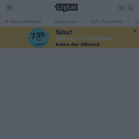
Karas Ukrainoje
Žalioji erdvė
Ačiū, Prezidente
E