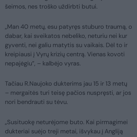
šeimos, nes troško uždirbti butui.
„Man 40 metų, esu patyręs stuburo traumą, o
dabar, kai sveikatos nebeliko, neturiu nei kur
gyventi, nei galiu matytis su vaikais. Dėl to ir
kreipiausi į Vyrų krizių centrą. Vienas kovoti
nepajėgiu”, – kalbėjo vyras.
Tačiau R.Naujoko dukterims jau 15 ir 13 metų
– mergaitės turi teisę pačios nuspręsti, ar jos
nori bendrauti su tėvu.
„Susituokę neturėjome buto. Kai pirmagimei
dukteriai suėjo treji metai, išvykau į Angliją