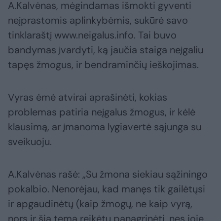
A.Kalvėnas, mėgindamas išmokti gyventi
neįprastomis aplinkybėmis, sukūrė savo
tinklaraštį www.neigalus.info. Tai buvo
bandymas įvardyti, ką jaučia staiga neįgaliu
tapęs žmogus, ir bendraminčių ieškojimas.
Vyras ėmė atvirai aprašinėti, kokias
problemas patiria neįgalus žmogus, ir kėlė
klausimą, ar įmanoma lygiavertė sąjunga su
sveikuoju.
A.Kalvėnas rašė: „Su žmona siekiau sąžiningo
pokalbio. Nenorėjau, kad manęs tik gailėtųsi
ir apgaudinėtų (kaip žmogų, ne kaip vyrą,
nors ir šią temą reikėtų panagrinėti, nes joje