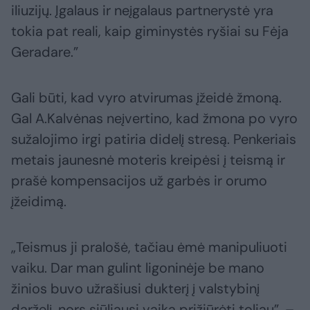
iliuzijų. Įgalaus ir neįgalaus partnerystė yra
tokia pat reali, kaip giminystės ryšiai su Fėja
Geradare.”
Gali būti, kad vyro atvirumas įžeidė žmoną.
Gal A.Kalvėnas neįvertino, kad žmona po vyro
sužalojimo irgi patiria didelį stresą. Penkeriais
metais jaunesnė moteris kreipėsi į teismą ir
prašė kompensacijos už garbės ir orumo
įžeidimą.
„Teismus ji pralošė, tačiau ėmė manipuliuoti
vaiku. Dar man gulint ligoninėje be mano
žinios buvo užrašiusi dukterį į valstybinį
darželį, nors siūliausi vaiką prižiūrėti toliau”, –