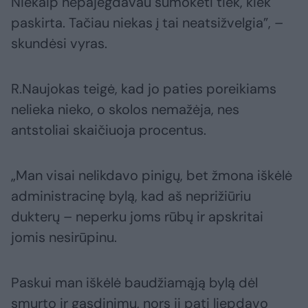
Niekaip nepajėgdavau sumokėti tiek, kiek
paskirta. Tačiau niekas į tai neatsižvelgia”, –
skundėsi vyras.
R.Naujokas teigė, kad jo paties poreikiams
nelieka nieko, o skolos nemažėja, nes
antstoliai skaičiuoja procentus.
„Man visai nelikdavo pinigų, bet žmona iškėlė
administracinę bylą, kad aš neprižiūriu
dukterų – neperku joms rūbų ir apskritai
jomis nesirūpinu.
Paskui man iškėlė baudžiamąją bylą dėl
smurto ir gąsdinimų, nors ji pati liepdavo