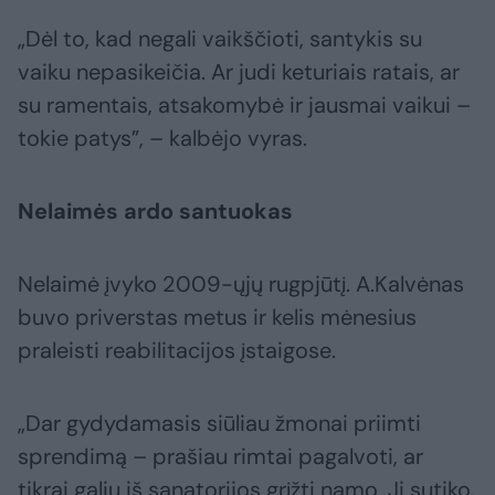
„Dėl to, kad negali vaikščioti, santykis su
vaiku nepasikeičia. Ar judi keturiais ratais, ar
su ramentais, atsakomybė ir jausmai vaikui –
tokie patys”, – kalbėjo vyras.
Nelaimės ardo santuokas
Nelaimė įvyko 2009-ųjų rugpjūtį. A.Kalvėnas
buvo priverstas metus ir kelis mėnesius
praleisti reabilitacijos įstaigose.
„Dar gydydamasis siūliau žmonai priimti
sprendimą – prašiau rimtai pagalvoti, ar
tikrai galiu iš sanatorijos grįžti namo. Ji sutiko.