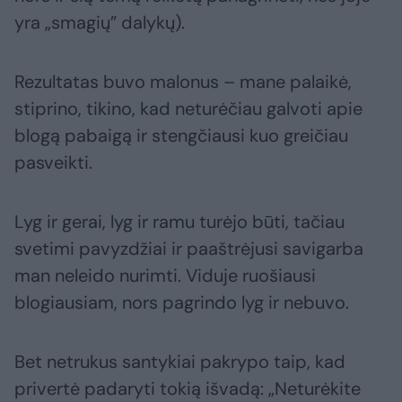
yra „smagių” dalykų).
Rezultatas buvo malonus – mane palaikė,
stiprino, tikino, kad neturėčiau galvoti apie
blogą pabaigą ir stengčiausi kuo greičiau
pasveikti.
Lyg ir gerai, lyg ir ramu turėjo būti, tačiau
svetimi pavyzdžiai ir paaštrėjusi savigarba
man neleido nurimti. Viduje ruošiausi
blogiausiam, nors pagrindo lyg ir nebuvo.
Bet netrukus santykiai pakrypo taip, kad
privertė padaryti tokią išvadą: „Neturėkite