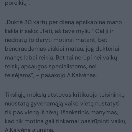
poreikių”.
„Duktė 30 kartų per dieną apsikabina mano
kaklą ir sako: „Tėti, aš tave myliu.” Gal ji ir
nedrįstų to daryti motinai matant, bet
bendraudamas aiškiai matau, jog dukteriai
manęs labai reikia. Bet tai nerūpi nei vaikų
teisių apsaugos specialistams, nei
teisėjams”, – pasakojo A.Kalvėnas.
Tiksliųjų mokslų atstovas kritikuoja teisininkų
nuostatą gyvenamąją vaiko vietą nustatyti
tik pas vieną iš tėvų. Išankstinis manymas,
kad tik motina gali tinkamai pasirūpinti vaiku,
A.Kalvėną glumina.