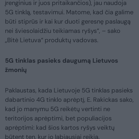
įrenginius ir juos pritaikančios), jau naudoja
5G tinklą, testavimui. Matome, kad čia galime
būti stiprūs ir kai kur duoti geresnę paslaugą
nei šviesolaidžiu teikiamas ryšys“, – sako
„Bitė Lietuva“ produktų vadovas.
5G tinklas pasieks daugumą Lietuvos
žmonių
Paklaustas, kada Lietuvoje 5G tinklas pasieks
dabartinio 4G tinklo aprėptį, E. Rakickas sako,
kad jo manymu 5G reikėtų vertinti ne
teritorijos aprėptimi, bet populiacijos
aprėptimi: kad šios kartos ryšys veiktų
būtent ten, kur jo labiausiai reikia.