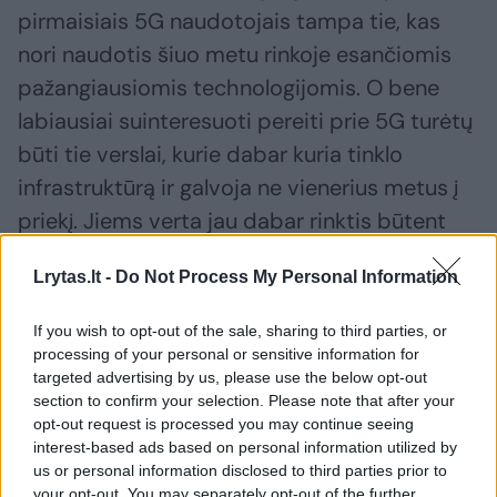
pirmaisiais 5G naudotojais tampa tie, kas
nori naudotis šiuo metu rinkoje esančiomis
pažangiausiomis technologijomis. O bene
labiausiai suinteresuoti pereiti prie 5G turėtų
būti tie verslai, kurie dabar kuria tinklo
infrastruktūrą ir galvoja ne vienerius metus į
priekį. Jiems verta jau dabar rinktis būtent
5G įrangą, kurios nereikės staiga keisti ir
Lrytas.lt -
Do Not Process My Personal Information
patirti didelių išlaidų ateityje, ką teko stebėti
vykstant 3G tinklo išjungimui“, – teigia
If you wish to opt-out of the sale, sharing to third parties, or
„Teltonika Networks“ direktorius.
processing of your personal or sensitive information for
targeted advertising by us, please use the below opt-out
section to confirm your selection. Please note that after your
E. Rakicko teigimu, 5G taip pat nėra kažkur
opt-out request is processed you may continue seeing
interest-based ads based on personal information utilized by
ateityje – nes ateitis jau yra šiandien.
us or personal information disclosed to third parties prior to
your opt-out. You may separately opt-out of the further