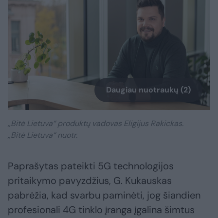
Daugiau nuotraukų (2)
„Bitė Lietuva“ produktų vadovas Eligijus Rakickas.
„Bitė Lietuva“ nuotr.
Paprašytas pateikti 5G technologijos
pritaikymo pavyzdžius, G. Kukauskas
pabrėžia, kad svarbu paminėti, jog šiandien
profesionali 4G tinklo įranga įgalina šimtus