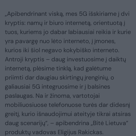
„Apibendrinant viską, mes 5G išskiriame į dvi
kryptis: namų ir biuro internetą, orientuotą į
tuos, kuriems jo dabar labiausiai reikia ir kurie
yra pavargę nuo lėto interneto, į įmones,
kurios iki šiol negavo kokybiško interneto.
Antroji kryptis – daug investuosime į daiktų
internetą, plėsime tinklą, kad galėtume
priimti dar daugiau skirtingų įrenginių, o
galiausiai 5G integruosime ir į balsines
paslaugas. Na ir žinoma, vartotojai
mobiliuosiuose telefonuose turės dar didesnį
greitį, kurio išnaudojimui ateityje tikrai atsiras
daug scenarijų“, – apibendrina „Bitė Lietuva“
produktų vadovas Eligijus Rakickas.