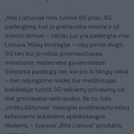
„Nes Lietuvoje mes turime 99 proc. 4G
padengimą, bet jo greitaveika mieste ir už
miesto skiriasi – tačiau juo yra padengta visa
Lietuva. Mūsų strategija – visų pirma diegti
5G ten, kur jo reikia: priemiesčiuose,
miestuose, mažesnėse gyvenvietėse.
Siūlysime paslaugą ten, kur jos iš tikrųjų reikia
– bet nejungsime miške, kur medžiotojas
bokštelyje turbūt 5G teikiamų privalumų vis
tiek greičiausiai neišnaudos. Be to, toks
„miškų šildymas“ tiesiogiai prieštarautų mūsų
keliamiems aukštiems aplinkosaugos
tikslams, – šypsosi „Bitė Lietuva“ produktų