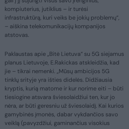
gali į jį sujungti visus savo įrenginius,
kompiuterius, jutiklius – ir turėsi
infrastruktūrą, kuri veiks be jokių problemų“,
– aiškina telekomunikacijų kompanijos
atstovas.
Paklaustas apie „Bitė Lietuva“ su 5G siejamus
planus Lietuvoje, E.Rakickas atskleidžia, kad
jie – tikrai nemenki. „Mūsų ambicijos 5G
tinklų srityje yra išties didelės. Didžiausia
kryptis, kurią matome ir kur norime eiti – būti
tiesiogine atsvara šviesolaidžiui ten, kur jo
nėra, ar būti geresniu už šviesolaidį. Kai kurios
gamybinės įmonės, dabar vykdančios savo
veiklą (pavyzdžiui, gaminančius visokius