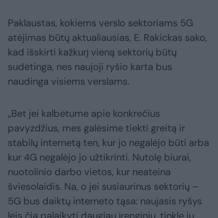
Paklaustas, kokiems verslo sektoriams 5G
atėjimas būtų aktualiausias, E. Rakickas sako,
kad išskirti kažkurį vieną sektorių būtų
sudėtinga, nes naujoji ryšio karta bus
naudinga visiems verslams.
„Bet jei kalbėtume apie konkrečius
pavyzdžius, mes galėsime tiekti greitą ir
stabilų internetą ten, kur jo negalėjo būti arba
kur 4G negalėjo jo užtikrinti. Nutolę biurai,
nuotolinio darbo vietos, kur neateina
šviesolaidis. Na, o jei susiaurinus sektorių –
5G bus daiktų interneto tąsa: naujasis ryšys
leis čia palaikyti daugiau įrenginių, tinkle jų