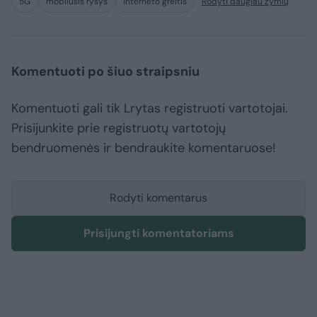
5G
mobilusis ryšys
interneto greitis
Rodyti daugiau žymių
Komentuoti po šiuo straipsniu
Komentuoti gali tik Lrytas registruoti vartotojai.
Prisijunkite prie registruotų vartotojų
bendruomenės ir bendraukite komentaruose!
Rodyti komentarus
Prisijungti komentatoriams