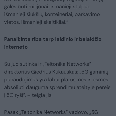
galės būti milijonai: išmanieji stulpai,
išmanieji šiukšlių konteineriai, parkavimo
vietos, išmanieji skaitikliai.“
Panaikinta riba tarp laidinio ir belaidžio
interneto
Su juo sutinka ir „Teltonika Networks“
direktorius Giedrius Kukauskas: „5G gaminių
panaudojimas yra labai platus, nes iš esmės
absoliuti dauguma sprendimų ateityje pereis
į 5G ryšį“, – teigia jis.
Pasak „Teltonika Networks“ vadovo, „5G