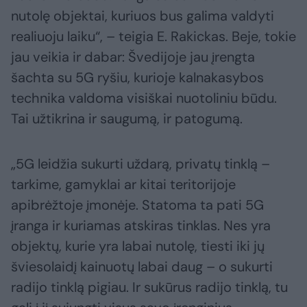
nutolę objektai, kuriuos bus galima valdyti
realiuoju laiku“, – teigia E. Rakickas. Beje, tokie
jau veikia ir dabar: Švedijoje jau įrengta
šachta su 5G ryšiu, kurioje kalnakasybos
technika valdoma visiškai nuotoliniu būdu.
Tai užtikrina ir saugumą, ir patogumą.
„5G leidžia sukurti uždarą, privatų tinklą –
tarkime, gamyklai ar kitai teritorijoje
apibrėžtoje įmonėje. Statoma ta pati 5G
įranga ir kuriamas atskiras tinklas. Nes yra
objektų, kurie yra labai nutolę, tiesti iki jų
šviesolaidį kainuotų labai daug – o sukurti
radijo tinklą pigiau. Ir sukūrus radijo tinklą, tu