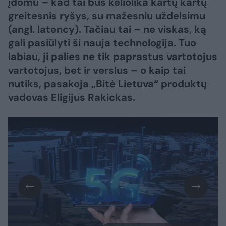
įdomu – kad tai bus keliolika kartų kartų
greitesnis ryšys, su mažesniu uždelsimu
(angl. latency). Tačiau tai – ne viskas, ką
gali pasiūlyti ši nauja technologija. Tuo
labiau, ji palies ne tik paprastus vartotojus
vartotojus, bet ir verslus – o kaip tai
nutiks, pasakoja „Bitė Lietuva“ produktų
vadovas Eligijus Rakickas.