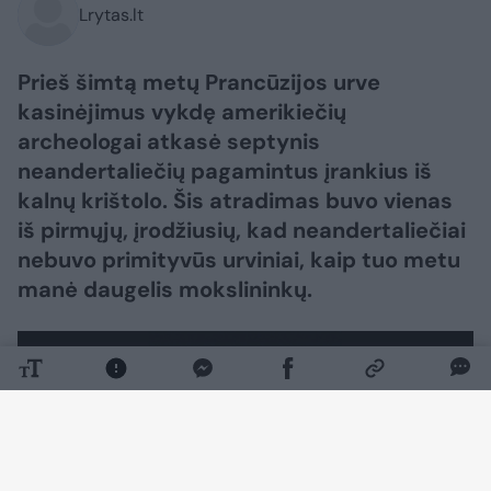
Lrytas.lt
Prieš šimtą metų Prancūzijos urve
kasinėjimus vykdę amerikiečių
archeologai atkasė septynis
neandertaliečių pagamintus įrankius iš
kalnų krištolo. Šis atradimas buvo vienas
iš pirmųjų, įrodžiusių, kad neandertaliečiai
nebuvo primityvūs urviniai, kaip tuo metu
manė daugelis mokslininkų.