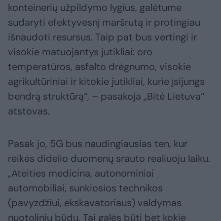
konteinerių užpildymo lygius, galėtume
sudaryti efektyvesnį maršrutą ir protingiau
išnaudoti resursus. Taip pat bus vertingi ir
visokie matuojantys jutikliai: oro
temperatūros, asfalto drėgnumo, visokie
agrikultūriniai ir kitokie jutikliai, kurie įsijungs
bendrą struktūrą“, – pasakoja „Bitė Lietuva“
atstovas.
Pasak jo, 5G bus naudingiausias ten, kur
reikės didelio duomenų srauto realiuoju laiku.
„Ateities medicina, autonominiai
automobiliai, sunkiosios technikos
(pavyzdžiui, ekskavatoriaus) valdymas
nuotoliniu būdu. Tai galės būti bet kokie