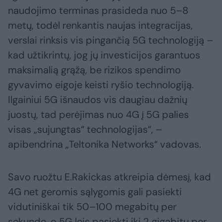
naudojimo terminas prasideda nuo 5–8
metų, todėl renkantis naujas integracijas,
verslai rinksis vis pingančią 5G technologiją –
kad užtikrintų, jog jų investicijos garantuos
maksimalią grąžą, be rizikos spendimo
gyvavimo eigoje keisti ryšio technologiją.
Ilgainiui 5G išnaudos vis daugiau dažnių
juostų, tad perėjimas nuo 4G į 5G palies
visas „sujungtas“ technologijas“, –
apibendrina „Teltonika Networks“ vadovas.
Savo ruožtu E.Rakickas atkreipia dėmesį, kad
4G net geromis sąlygomis gali pasiekti
vidutiniškai tik 50–100 megabitų per
sekundę, o 5G leis pasiekti iki 2 gigabitų per