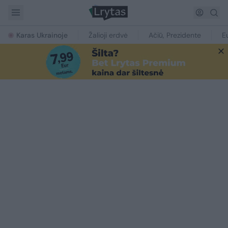
Karas Ukrainoje
Žalioji erdvė
Ačiū, Prezidente
E