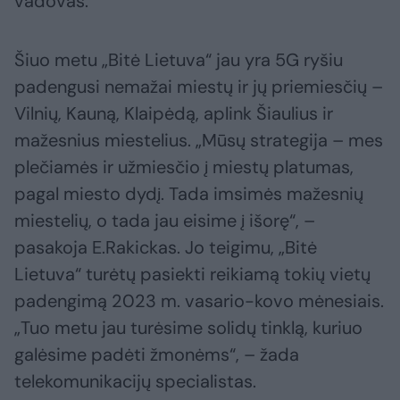
vadovas.
Šiuo metu „Bitė Lietuva“ jau yra 5G ryšiu
padengusi nemažai miestų ir jų priemiesčių –
Vilnių, Kauną, Klaipėdą, aplink Šiaulius ir
mažesnius miestelius. „Mūsų strategija – mes
plečiamės ir užmiesčio į miestų platumas,
pagal miesto dydį. Tada imsimės mažesnių
miestelių, o tada jau eisime į išorę“, –
pasakoja E.Rakickas. Jo teigimu, „Bitė
Lietuva“ turėtų pasiekti reikiamą tokių vietų
padengimą 2023 m. vasario-kovo mėnesiais.
„Tuo metu jau turėsime solidų tinklą, kuriuo
galėsime padėti žmonėms“, – žada
telekomunikacijų specialistas.