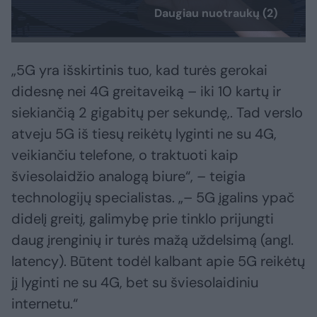
Daugiau nuotraukų (2)
„5G yra išskirtinis tuo, kad turės gerokai
didesnę nei 4G greitaveiką – iki 10 kartų ir
siekiančią 2 gigabitų per sekundę,. Tad verslo
atveju 5G iš tiesų reikėtų lyginti ne su 4G,
veikiančiu telefone, o traktuoti kaip
šviesolaidžio analogą biure“, – teigia
technologijų specialistas. „– 5G įgalins ypač
didelį greitį, galimybę prie tinklo prijungti
daug įrenginių ir turės mažą uždelsimą (angl.
latency). Būtent todėl kalbant apie 5G reikėtų
jį lyginti ne su 4G, bet su šviesolaidiniu
internetu.“