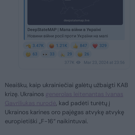
Neaišku, kaip ukrainiečiai galėtų užbaigti KAB
krizę. Ukrainos
generolas leitenantas Ivanas
Gavriliukas nurodė
, kad padėti turėtų į
Ukrainos karines oro pajėgas atvykę atvykę
europietiški „F-16“ naikintuvai.