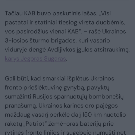
Tačiau KAB buvo paskutinis lašas. „Visi
pastatai ir statiniai tiesiog virsta duobėmis,
vos pasirodžius vienai KAB“, – rašė Ukrainos
3-iosios šturmo brigados, kuri vasario
viduryje dengė Avdijivkos įgulos atsitraukimą,
karys Jegoras Sugaras
.
Gali būti, kad smarkiai išplėtus Ukrainos
fronto priešlėktuvinę gynybą, pavyktų
sumažinti Rusijos sparnuotųjų bombonešių
pranašumą. Ukrainos karinės oro pajėgos
maždaug vasarį perkėlė dalį 150 km nuotolio
raketų „Patriot“ žemė-oras baterijų prie
rytinės fronto linijos ir sugebėjo numušti net