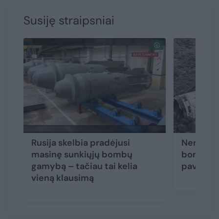
Susiję straipsniai
Rusija skelbia pradėjusi
Neraminan
masinę sunkiųjų bombų
bombas v
gamybą – tačiau tai kelia
pavojing
vieną klausimą