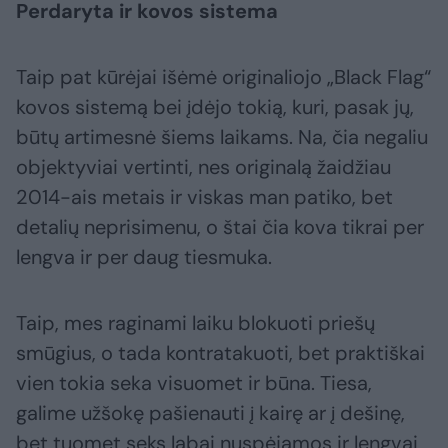
Perdaryta ir kovos sistema
Taip pat kūrėjai išėmė originaliojo „Black Flag“
kovos sistemą bei įdėjo tokią, kuri, pasak jų,
būtų artimesnė šiems laikams. Na, čia negaliu
objektyviai vertinti, nes originalą žaidžiau
2014-ais metais ir viskas man patiko, bet
detalių neprisimenu, o štai čia kova tikrai per
lengva ir per daug tiesmuka.
Taip, mes raginami laiku blokuoti priešų
smūgius, o tada kontratakuoti, bet praktiškai
vien tokia seka visuomet ir būna. Tiesa,
galime užšokę pašienauti į kairę ar į dešinę,
bet tuomet seks labai nuspėjamos ir lengvai