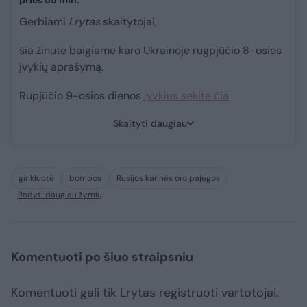
prieš 55 min.
Gerbiami
Lrytas
skaitytojai,
šia žinute baigiame karo Ukrainoje rugpjūčio 8-osios
įvykių aprašymą.
Rupjūčio 9-osios dienos
įvykius sekite čia
.
Skaityti daugiau
ginkluotė
bombos
Rusijos karinės oro pajėgos
Rodyti daugiau žymių
Komentuoti po šiuo straipsniu
Komentuoti gali tik Lrytas registruoti vartotojai.