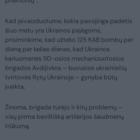
priemonių“.
Kad įsivaizduotume, kokia pavojinga padėtis
šiuo metu yra Ukrainos pajėgoms,
prisiminkime, kad užteko 125 KAB bombų per
dieną per kelias dienas, kad Ukrainos
kariuomenės 110-osios mechanizuotosios
brigados Avdijivkos – buvusios ukrainiečių
tvirtovės Rytų Ukrainoje – gynyba būtų
įveikta.
Žinoma, brigada turėjo ir kitų problemų –
visų pirma beviltišką artilerijos šaudmenų
trūkumą.