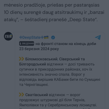
mėnesio pradžioje, priešas per pastarąsias
10 dienų surengė daug atsitraukimų ir „banzai
atakų“, – šeštadienį pranešė „Deep State“.