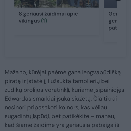
8 geriausi žaidimai apie
Gera nau
vikingus
(1)
gerbėjam
patogų 
Maža to, kūrėjai paėmė gana lengvabūdišką
piratą ir įstatė jį į užsuktą tamplierių bei
žudikų brolijos voratinklį, kuriame įsipainiojęs
Edwardas smarkiai įsuka siužetą. Čia tikrai
nesinori pripasakoti ko nors, kas vėliau
sugadintų įspūdį, bet patikėkite – manau,
kad šiame žaidime yra geriausia pabaiga iš