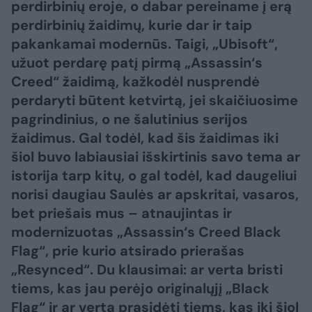
perdirbinių eroje, o dabar pereiname į erą
perdirbinių žaidimų, kurie dar ir taip
pakankamai modernūs. Taigi, „Ubisoft“,
užuot perdarę patį pirmą „Assassin‘s
Creed“ žaidimą, kažkodėl nusprendė
perdaryti būtent ketvirtą, jei skaičiuosime
pagrindinius, o ne šalutinius serijos
žaidimus. Gal todėl, kad šis žaidimas iki
šiol buvo labiausiai išskirtinis savo tema ar
istorija tarp kitų, o gal todėl, kad daugeliui
norisi daugiau Saulės ar apskritai, vasaros,
bet priešais mus – atnaujintas ir
modernizuotas „Assassin‘s Creed Black
Flag“, prie kurio atsirado prierašas
„Resynced“. Du klausimai: ar verta bristi
tiems, kas jau perėjo originalųjį „Black
Flag“ ir ar verta prasidėti tiems, kas iki šiol