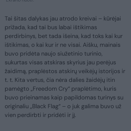
Tai šitas dalykas jau atrodo kreivai – kūrėjai
prižada, kad tai bus labai ištikimas
perdirbinys, bet tada išeina, kad toks kai kur
ištikimas, o kai kur ir ne visai. Aišku, mainais
buvo pridėta naujo siužetinio turinio,
sukurtas visas atskiras skyrius jau perėjus
žaidimą, praplėstos atskirų veikėjų istorijos ir
t. t. Kita vertus, čia nėra dalies žaidėjų itin
pamėgto „Freedom Cry“ praplėtimo, kuris
buvo prieinamas kaip papildomas turinys su
originaliu „Black Flag“ – o juk galima buvo už
vien perdirbti ir pridėti ir jį.