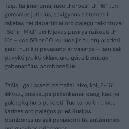
Taip, tai įmanoma, rašo „Forbes“. „F-16“ turi
geresnius jutiklius, savigynos sistemas ir
raketas nei dabartiniai oro pajėgų naikintuvai
„Su“ ir „MiG“. Jei Kijevas pasiryš rizikuoti „F-
16“ – vos 50 ar 60, kuriuos jis turėtų pradėti
gauti nuo šio pavasario ar vasaros – jam gali
pavykti įveikti sklandančiąsias bombas
gabenančius bombonešius.
Tačiau gali praeiti nemažai laiko, kol „F-16“
lėktuvų susikaups pakankamai daug, kad jie
galėtų ką nors pakeisti. Tuo tarpu Ukrainos
karinės oro pajėgos prieš Rusijos
bombonešius gali panaudoti tik antžemines
oro gynybos priemones.