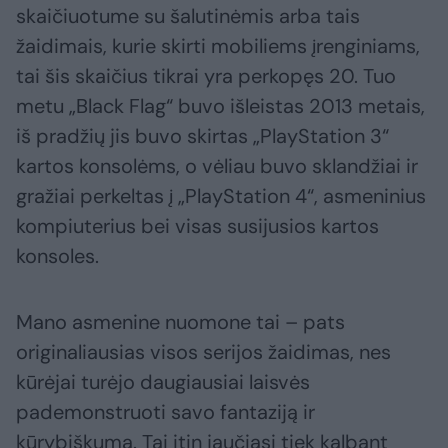
skaičiuotume su šalutinėmis arba tais
žaidimais, kurie skirti mobiliems įrenginiams,
tai šis skaičius tikrai yra perkopęs 20. Tuo
metu „Black Flag“ buvo išleistas 2013 metais,
iš pradžių jis buvo skirtas „PlayStation 3“
kartos konsolėms, o vėliau buvo sklandžiai ir
gražiai perkeltas į „PlayStation 4“, asmeninius
kompiuterius bei visas susijusios kartos
konsoles.
Mano asmenine nuomone tai – pats
originaliausias visos serijos žaidimas, nes
kūrėjai turėjo daugiausiai laisvės
pademonstruoti savo fantaziją ir
kūrybiškumą. Tai itin jaučiasi tiek kalbant