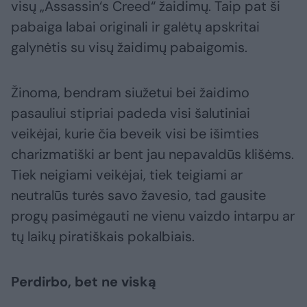
visų „Assassin‘s Creed“ žaidimų. Taip pat ši
pabaiga labai originali ir galėtų apskritai
galynėtis su visų žaidimų pabaigomis.
Žinoma, bendram siužetui bei žaidimo
pasauliui stipriai padeda visi šalutiniai
veikėjai, kurie čia beveik visi be išimties
charizmatiški ar bent jau nepavaldūs klišėms.
Tiek neigiami veikėjai, tiek teigiami ar
neutralūs turės savo žavesio, tad gausite
progų pasimėgauti ne vienu vaizdo intarpu ar
tų laikų piratiškais pokalbiais.
Perdirbo, bet ne viską