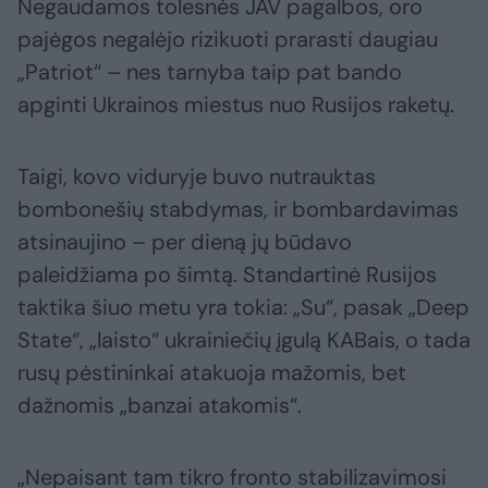
Negaudamos tolesnės JAV pagalbos, oro
pajėgos negalėjo rizikuoti prarasti daugiau
„Patriot“ – nes tarnyba taip pat bando
apginti Ukrainos miestus nuo Rusijos raketų.
Taigi, kovo viduryje buvo nutrauktas
bombonešių stabdymas, ir bombardavimas
atsinaujino – per dieną jų būdavo
paleidžiama po šimtą. Standartinė Rusijos
taktika šiuo metu yra tokia: „Su“, pasak „Deep
State“, „laisto“ ukrainiečių įgulą KABais, o tada
rusų pėstininkai atakuoja mažomis, bet
dažnomis „banzai atakomis“.
„Nepaisant tam tikro fronto stabilizavimosi