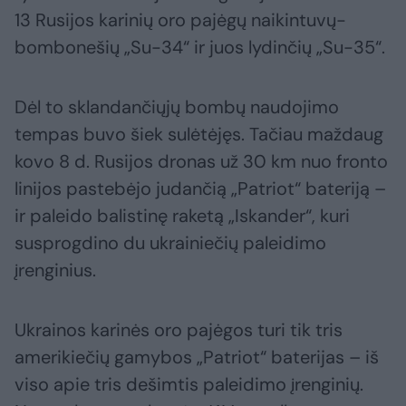
13 Rusijos karinių oro pajėgų naikintuvų-
bombonešių „Su-34“ ir juos lydinčių „Su-35“.
Dėl to sklandančiųjų bombų naudojimo
tempas buvo šiek sulėtėjęs. Tačiau maždaug
kovo 8 d. Rusijos dronas už 30 km nuo fronto
linijos pastebėjo judančią „Patriot“ bateriją –
ir paleido balistinę raketą „Iskander“, kuri
susprogdino du ukrainiečių paleidimo
įrenginius.
Ukrainos karinės oro pajėgos turi tik tris
amerikiečių gamybos „Patriot“ baterijas – iš
viso apie tris dešimtis paleidimo įrenginių.