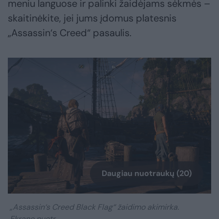
meniu languose ir palinki žaidėjams sėkmės –
skaitinėkite, jei jums įdomus platesnis
„Assassin‘s Creed“ pasaulis.
Daugiau nuotraukų (20)
„Assassin‘s Creed Black Flag“ žaidimo akimirka.
Ekrano nuotr.