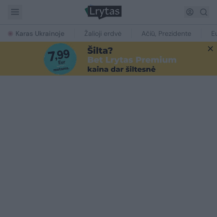
Karas Ukrainoje
Žalioji erdvė
Ačiū, Prezidente
E