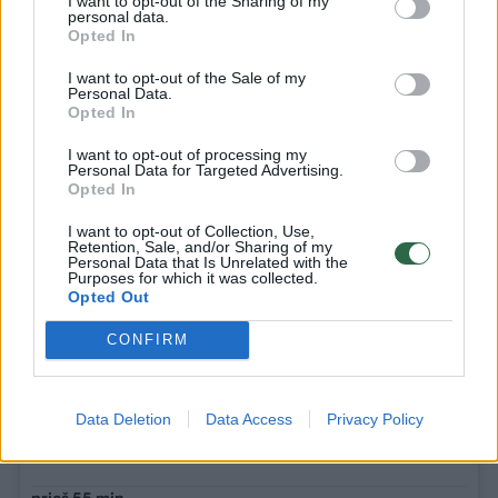
I want to opt-out of the Sharing of my
laimėjimų mūšio lauke pagrindas.
personal data.
Opted In
I want to opt-out of the Sale of my
„Dėl šių ir kitų veiksnių Ukrainos gynybos
Personal Data.
Opted In
pajėgoms sunku vykdyti agresoriaus
atmušimo užduotis“, – teigia I. Gavriliukas.
I want to opt-out of processing my
Personal Data for Targeted Advertising.
Opted In
I want to opt-out of Collection, Use,
Retention, Sale, and/or Sharing of my
Personal Data that Is Unrelated with the
GYVAI
Purposes for which it was collected.
Opted Out
Karas Ukrainoje. Rugpjūčio 8-osios
CONFIRM
naujienos
Data Deletion
Data Access
Privacy Policy
Naujausi viršuje