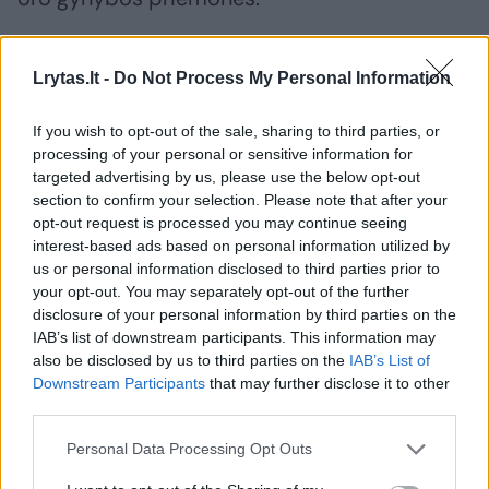
Neskaitant rizikos oro gynybos įguloms, šios
Lrytas.lt -
Do Not Process My Personal Information
įgulos taip pat turi mažai tam tikrų tipų
raketų, teigia I. Gavriliukas.
If you wish to opt-out of the sale, sharing to third parties, or
processing of your personal or sensitive information for
targeted advertising by us, please use the below opt-out
section to confirm your selection. Please note that after your
Tai akivaizdi užuomina į geriausias oro pajėgų
opt-out request is processed you may continue seeing
raketas „Patriot“, kurios dažniausiai
interest-based ads based on personal information utilized by
gaminamos Jungtinėse Valstijose. Jei JAV
us or personal information disclosed to third parties prior to
your opt-out. You may separately opt-out of the further
respublikonai nenusileis ir nepatvirtins ilgai
disclosure of your personal information by third parties on the
atidėliojamo 61 mlrd. dolerių finansavimo
IAB’s list of downstream participants. This information may
also be disclosed by us to third parties on the
IAB’s List of
Ukrainos karo veiksmams, ukrainiečiai gali
Downstream Participants
that may further disclose it to other
niekada neturėti pakankamai raketų „Patriot“,
third parties.
kad galėtų pasipriešinti sparnuotosioms
Personal Data Processing Opt Outs
bomboms, kurios dabar yra Rusijos