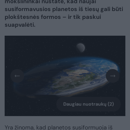
mokslininkai nustatė, kad naujai
susiformavusios planetos iš tiesų gali būti
plokštesnės formos – ir tik paskui
suapvalėti.
Daugiau nuotraukų (2)
Yra žinoma, kad planetos susiformuoja iš