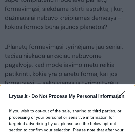
formavimąsi, siekdama ištirti aspektą, į kurį
dažniausiai nebuvo kreipiamas dėmesys –
kokios formos būna jaunos planetos?
„Planetų formavimąsi tyrinėjame jau seniai,
tačiau niekada anksčiau nebuvome
pagalvoję, kad modeliavimo metu reikia
patikrinti, kokia yra planetų forma, kai jos
formuojasi, – sako vienas iš tyrimo tyrėjų
daktaras Dimitris Stamatellosas. – Visada
Lrytas.lt -
Do Not Process My Personal Information
manėme, kad jos yra sferinės.“
If you wish to opt-out of the sale, sharing to third parties, or
processing of your personal or sensitive information for
targeted advertising by us, please use the below opt-out
Susiję straipsniai
section to confirm your selection. Please note that after your