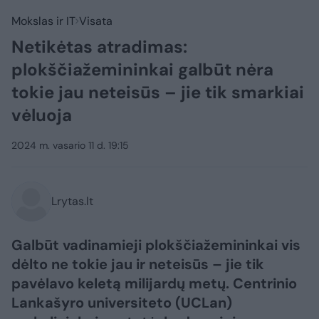
Mokslas ir IT
Visata
Netikėtas atradimas:
plokščiažemininkai galbūt nėra
tokie jau neteisūs – jie tik smarkiai
vėluoja
2024 m. vasario 11 d. 19:15
Lrytas.lt
Galbūt vadinamieji plokščiažemininkai vis
dėlto ne tokie jau ir neteisūs – jie tik
pavėlavo keletą milijardų metų. Centrinio
Lankašyro universiteto (UCLan)