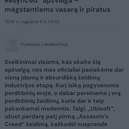
Resynced“ apžvalga –
mėgstantiems vasarą ir piratus
2026 m. rugpjūčio 9 d. 05:42
Vytautas Lukaševičius
Sveikinimai visiems, kas skaito šią
apžvalgą, nes mes oficialiai pasiekėme dar
vieną įdomų ir absurdišką žaidimų
industrijos etapą. Kurį laiką pagyvenome
perdirbinių eroje, o dabar pereiname į erą
perdirbinių žaidimų, kurie dar ir taip
pakankamai modernūs. Taigi, „Ubisoft“,
užuot perdarę patį pirmą „Assassin‘s
Creed“ žaidimą, kažkodėl nusprendė