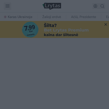
Karas Ukrainoje
Žalioji erdvė
Ačiū, Prezidente
E