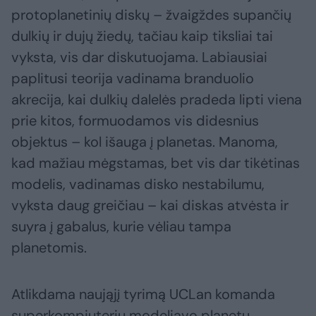
protoplanetinių diskų – žvaigždes supančių
dulkių ir dujų žiedų, tačiau kaip tiksliai tai
vyksta, vis dar diskutuojama. Labiausiai
paplitusi teorija vadinama branduolio
akrecija, kai dulkių dalelės pradeda lipti viena
prie kitos, formuodamos vis didesnius
objektus – kol išauga į planetas. Manoma,
kad mažiau mėgstamas, bet vis dar tikėtinas
modelis, vadinamas disko nestabilumu,
vyksta daug greičiau – kai diskas atvėsta ir
suyra į gabalus, kurie vėliau tampa
planetomis.
Atlikdama naująjį tyrimą UCLan komanda
superkompiuteriu modeliavo planetų