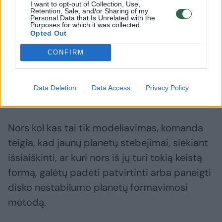
neauga tolygiai į išorę, visą laiką išlikdamos
I want to opt-out of Collection, Use,
Retention, Sale, and/or Sharing of my
Personal Data that Is Unrelated with the
rutulio formos, o atvirkščiai – jų poliai
Purposes for which it was collected.
Opted Out
sukaupia daugiau medžiagos nei pusiaujas,
todėl jos išsitempia į „išplokštėjusį sferoidą“,
CONFIRM
kuris yra tarsi suploto ovalo formos. Jaunoms
planetoms augant, jos, žinoma, galiausiai
Data Deletion
Data Access
Privacy Policy
įgauna gerai pažįstamą sferinę formą.
Nors kol kas tai tik modeliavimas, komanda
teigia, kad jaunų planetų stebėjimai, siekiant
išsiaiškinti, ar kuri nors iš jų turi tokią keistą
formą, galėtų padėti patvirtinti arba paneigti
disko nestabilumo planetų formavimosi
metodą.