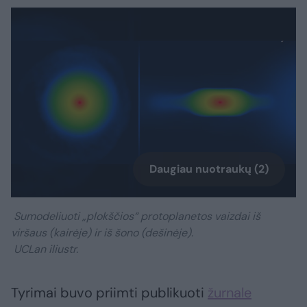
Daugiau nuotraukų (2)
Sumodeliuoti „plokščios“ protoplanetos vaizdai iš
viršaus (kairėje) ir iš šono (dešinėje).
UCLan iliustr.
Tyrimai buvo priimti publikuoti
žurnale