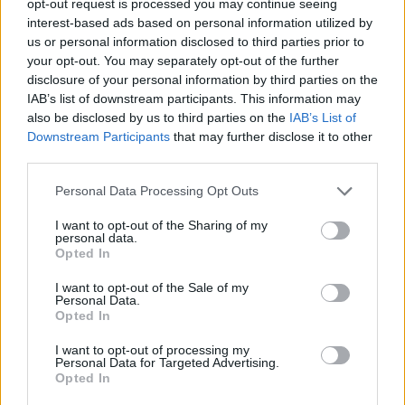
opt-out request is processed you may continue seeing
interest-based ads based on personal information utilized by
us or personal information disclosed to third parties prior to
your opt-out. You may separately opt-out of the further
disclosure of your personal information by third parties on the
IAB’s list of downstream participants. This information may
also be disclosed by us to third parties on the
IAB’s List of
Downstream Participants
that may further disclose it to other
third parties.
Personal Data Processing Opt Outs
Kad sužinotų ar Žemė
Dienos a
plokščia, rizikavo gyvybe
Žemės dr
I want to opt-out of the Sharing of my
personal data.
paaiškin
Opted In
I want to opt-out of the Sale of my
Personal Data.
Opted In
I want to opt-out of processing my
Mokslininkai nustatė, kad kai planetos
Personal Data for Targeted Advertising.
Opted In
formuojasi disko nestabilumo metodu, jos