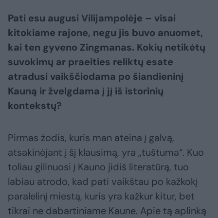
Pati esu augusi Vilijampolėje – visai
kitokiame rajone, negu jis buvo anuomet,
kai ten gyveno Zingmanas. Kokių netikėtų
suvokimų ar praeities reliktų esate
atradusi vaikščiodama po šiandieninį
Kauną ir žvelgdama į jį iš istorinių
kontekstų?
Pirmas žodis, kuris man ateina į galvą,
atsakinėjant į šį klausimą, yra „tuštuma“. Kuo
toliau gilinuosi į Kauno jidiš literatūrą, tuo
labiau atrodo, kad pati vaikštau po kažkokį
paralelinį miestą, kuris yra kažkur kitur, bet
tikrai ne dabartiniame Kaune. Apie tą aplinką