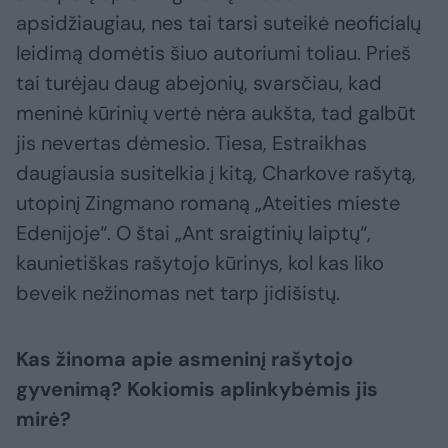
apsidžiaugiau, nes tai tarsi suteikė neoficialų
leidimą domėtis šiuo autoriumi toliau. Prieš
tai turėjau daug abejonių, svarsčiau, kad
meninė kūrinių vertė nėra aukšta, tad galbūt
jis nevertas dėmesio. Tiesa, Estraikhas
daugiausia susitelkia į kitą, Charkove rašytą,
utopinį Zingmano romaną „Ateities mieste
Edenijoje“. O štai „Ant sraigtinių laiptų“,
kaunietiškas rašytojo kūrinys, kol kas liko
beveik nežinomas net tarp jidišistų.
Kas žinoma apie asmeninį rašytojo
gyvenimą? Kokiomis aplinkybėmis jis
mirė?