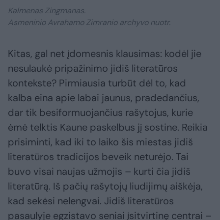
Kalmenas Zingmanas.
Asmeninio Avrahamo Zimranio archyvo nuotr.
Kitas, gal net įdomesnis klausimas: kodėl jie
nesulaukė pripažinimo jidiš literatūros
kontekste? Pirmiausia turbūt dėl to, kad
kalba eina apie labai jaunus, pradedančius,
dar tik besiformuojančius rašytojus, kurie
ėmė telktis Kaune paskelbus jį sostine. Reikia
prisiminti, kad iki to laiko šis miestas jidiš
literatūros tradicijos beveik neturėjo. Tai
buvo visai naujas užmojis – kurti čia jidiš
literatūrą. Iš pačių rašytojų liudijimų aiškėja,
kad sekėsi nelengvai. Jidiš literatūros
pasaulyje egzistavo seniai įsitvirtinę centrai –