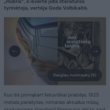
„Hubris“, o išvertė jidiš literatūros
tyrinėtoja, vertėja Goda Volbikaitė.
Daugiau nuotraukų (6)
Kuo šis pirmąkart lietuviškai prabilęs, 1925
metais parašytas, romanas aktualus mūsų
skaitytojams šiandien? Pirmiausia dėl to, kad