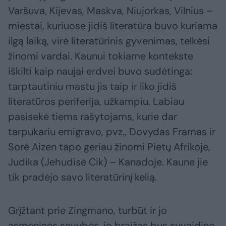
Varšuva, Kijevas, Maskva, Niujorkas, Vilnius –
miestai, kuriuose jidiš literatūra buvo kuriama
ilgą laiką, virė literatūrinis gyvenimas, telkėsi
žinomi vardai. Kaunui tokiame kontekste
iškilti kaip naujai erdvei buvo sudėtinga:
tarptautiniu mastu jis taip ir liko jidiš
literatūros periferija, užkampiu. Labiau
pasisekė tiems rašytojams, kurie dar
tarpukariu emigravo, pvz., Dovydas Framas ir
Sorė Aizen tapo geriau žinomi Pietų Afrikoje,
Judika (Jehudisė Cik) – Kanadoje. Kaune jie
tik pradėjo savo literatūrinį kelią.
Grįžtant prie Zingmano, turbūt ir jo
asmeninės savybės, jo braižas bus suvaidinę