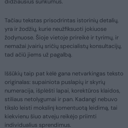
didžiausius sunkumus.
Tačiau tekstas prisodrintas istorinių detalių,
yra ir žodžių, kurie neužfiksuoti jokiuose
žodynuose. Šioje vietoje prireikė ir tyrimų, ir
nemažai įvairių sričių specialistų konsultacijų,
tad ačiū jiems už pagalbą.
Iššūkių taip pat kėlė gana netvarkingas teksto
originalas: supainiota puslapių ir skyrių
numeracija, išplėšti lapai, korektūros klaidos,
stiliaus netolygumai ir pan. Kadangi nebuvo
tikslo leisti mokslinį komentuotą leidimą, tai
kiekvienu šiuo atveju reikėjo priimti
individualius sprendimus.