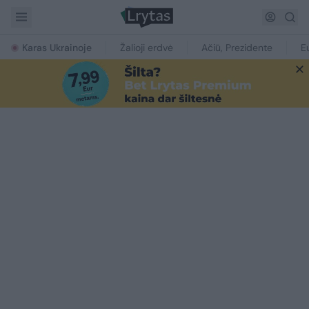
Karas Ukrainoje
Žalioji erdvė
Ačiū, Prezidente
E