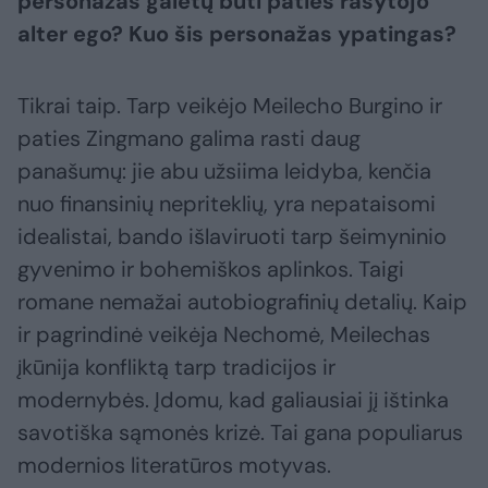
personažas galėtų būti paties rašytojo
alter ego? Kuo šis personažas ypatingas?
Tikrai taip. Tarp veikėjo Meilecho Burgino ir
paties Zingmano galima rasti daug
panašumų: jie abu užsiima leidyba, kenčia
nuo finansinių nepriteklių, yra nepataisomi
idealistai, bando išlaviruoti tarp šeimyninio
gyvenimo ir bohemiškos aplinkos. Taigi
romane nemažai autobiografinių detalių. Kaip
ir pagrindinė veikėja Nechomė, Meilechas
įkūnija konfliktą tarp tradicijos ir
modernybės. Įdomu, kad galiausiai jį ištinka
savotiška sąmonės krizė. Tai gana populiarus
modernios literatūros motyvas.