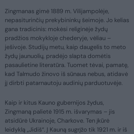
Zingmanas gimė 1889 m. Vilijampolėje,
nepasiturinčių prekybininkų šeimoje. Jo kelias
gana tradicinis: mokėsi religinėje žydų
pradžios mokykloje chederyje, vėliau –
ješivoje. Studijų metu, kaip daugelis to meto
žydų jaunuolių, pradėjo slapta domėtis
pasaulietine literatūra. Tuomet tėvai, pamatę,
kad Talmudo žinovo iš sūnaus nebus, atidavė
jį dirbti patarnautoju audinių parduotuvėje.
Kaip ir kitus Kauno gubernijos žydus,
Zingmaną palietė 1915 m. išvarymas – jis
atsidūrė Ukrainoje, Charkove. Ten įkūrė
leidyklą „Jidiš“. Į Kauną sugrįžo tik 1921 m. ir iš