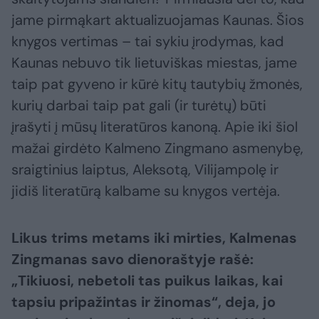
jame pirmąkart aktualizuojamas Kaunas. Šios
knygos vertimas – tai sykiu įrodymas, kad
Kaunas nebuvo tik lietuviškas miestas, jame
taip pat gyveno ir kūrė kitų tautybių žmonės,
kurių darbai taip pat gali (ir turėtų) būti
įrašyti į mūsų literatūros kanoną. Apie iki šiol
mažai girdėto Kalmeno Zingmano asmenybę,
sraigtinius laiptus, Aleksotą, Vilijampolę ir
jidiš literatūrą kalbame su knygos vertėja.
Likus trims metams iki mirties, Kalmenas
Zingmanas savo dienoraštyje rašė:
„Tikiuosi, nebetoli tas puikus laikas, kai
tapsiu pripažintas ir žinomas“, deja, jo