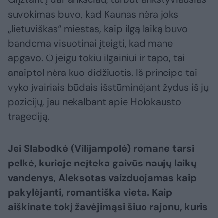
suvokimas buvo, kad Kaunas nėra joks
„lietuviškas“ miestas, kaip ilgą laiką buvo
bandoma visuotinai įteigti, kad mane
apgavo. O jeigu tokiu ilgainiui ir tapo, tai
anaiptol nėra kuo didžiuotis. Iš principo tai
vyko įvairiais būdais išstūminėjant žydus iš jų
pozicijų, jau nekalbant apie Holokausto
tragediją.
Jei Slabodkė (Vilijampolė) romane tarsi
pelkė, kurioje neįteka gaivūs naujų laikų
vandenys, Aleksotas vaizduojamas kaip
pakylėjanti, romantiška vieta. Kaip
aiškinate tokį žavėjimąsi šiuo rajonu, kuris