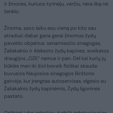
ir žmones, kuriuos tyrinėju, verčiu, nėra likę nė
ženklo.
Žinoma, savo laiku esu vieną po kito sau
atradusi dabar gana gerai žinomus žydų
paveldo objektus: senamiesčio sinagogas,
Žaliakalnio ir Aleksoto žydų kapines, sveikatos
draugijos „OZE“ namus ir pan. Dėl kai kurių jų
būklės man iki šiol beveik fiziškai skauda:
buvusios Naujosios sinagogos Birštono
gatvėje, kur įrengtas autoservisas, elgesio su
Žaliakalnio žydų kapinėmis, Žydų ligoninės
pastato.
Grįžtant į dar anksčiau, turbūt ankstyviausias