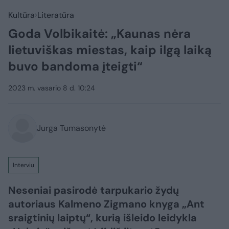
Kultūra
Literatūra
Goda Volbikaitė: „Kaunas nėra
lietuviškas miestas, kaip ilgą laiką
buvo bandoma įteigti“
2023 m. vasario 8 d. 10:24
Jurga Tumasonytė
Interviu
Neseniai pasirodė tarpukario žydų
autoriaus Kalmeno Zigmano knyga „Ant
sraigtinių laiptų“, kurią išleido leidykla