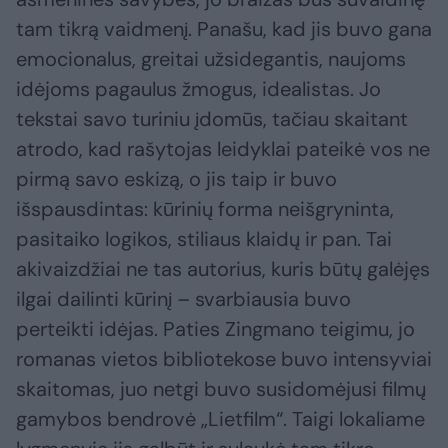
tam tikrą vaidmenį. Panašu, kad jis buvo gana
emocionalus, greitai užsidegantis, naujoms
idėjoms pagaulus žmogus, idealistas. Jo
tekstai savo turiniu įdomūs, tačiau skaitant
atrodo, kad rašytojas leidyklai pateikė vos ne
pirmą savo eskizą, o jis taip ir buvo
išspausdintas: kūrinių forma neišgryninta,
pasitaiko logikos, stiliaus klaidų ir pan. Tai
akivaizdžiai ne tas autorius, kuris būtų galėjęs
ilgai dailinti kūrinį – svarbiausia buvo
perteikti idėjas. Paties Zingmano teigimu, jo
romanas vietos bibliotekose buvo intensyviai
skaitomas, juo netgi buvo susidomėjusi filmų
gamybos bendrovė „Lietfilm“. Taigi lokaliame