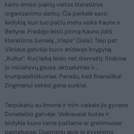
karto ėmėsi įvairių vietos literatūros
organizavimo darbų. Čia perkėlė savo
leidyklą, kuri tuo pačiu metu veikė Kaune ir
Berlyne. Pradėjo leisti pirmą Kauno jidiš
literatūros žurnalą „Vispe“ (Sala). Taip pat
Vilniaus gatvėje buvo atidaręs knygyną
„Kultur“. Kurį laiką leido net dienraštį. Stebina
jo iniciatyvų gausa, aktualumas ir...
trumpalaikiškumas. Panašu, kad finansiškai
Zingmanui sekėsi gana sunkiai.
Tarpukariu su žmona ir trim vaikais jis gyveno
Donelaičio gatvėje. Veikiausiai butas ir
leidykla buvo tame pačiame ar gretimuose
pastatuose. Duomenų apie jo gyvenimo