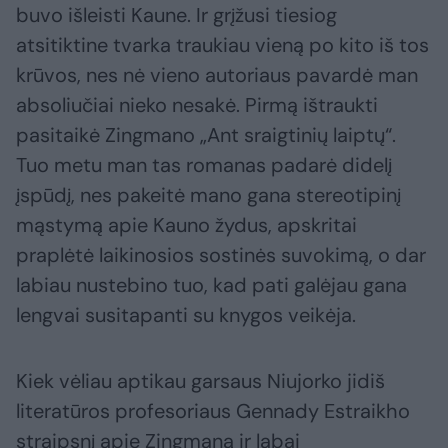
buvo išleisti Kaune. Ir grįžusi tiesiog
atsitiktine tvarka traukiau vieną po kito iš tos
krūvos, nes nė vieno autoriaus pavardė man
absoliučiai nieko nesakė. Pirmą ištraukti
pasitaikė Zingmano „Ant sraigtinių laiptų“.
Tuo metu man tas romanas padarė didelį
įspūdį, nes pakeitė mano gana stereotipinį
mąstymą apie Kauno žydus, apskritai
praplėtė laikinosios sostinės suvokimą, o dar
labiau nustebino tuo, kad pati galėjau gana
lengvai susitapanti su knygos veikėja.
Kiek vėliau aptikau garsaus Niujorko jidiš
literatūros profesoriaus Gennady Estraikho
straipsnį apie Zingmaną ir labai