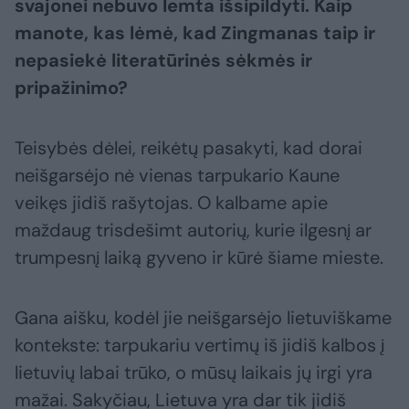
svajonei nebuvo lemta išsipildyti. Kaip
manote, kas lėmė, kad Zingmanas taip ir
nepasiekė literatūrinės sėkmės ir
pripažinimo?
Teisybės dėlei, reikėtų pasakyti, kad dorai
neišgarsėjo nė vienas tarpukario Kaune
veikęs jidiš rašytojas. O kalbame apie
maždaug trisdešimt autorių, kurie ilgesnį ar
trumpesnį laiką gyveno ir kūrė šiame mieste.
Gana aišku, kodėl jie neišgarsėjo lietuviškame
kontekste: tarpukariu vertimų iš jidiš kalbos į
lietuvių labai trūko, o mūsų laikais jų irgi yra
mažai. Sakyčiau, Lietuva yra dar tik jidiš