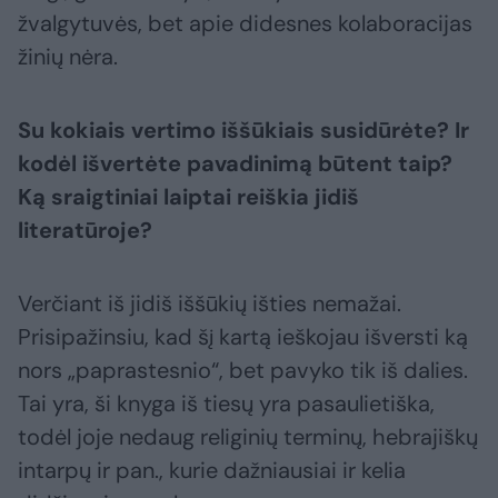
žvalgytuvės, bet apie didesnes kolaboracijas
žinių nėra.
Su kokiais vertimo iššūkiais susidūrėte? Ir
kodėl išvertėte pavadinimą būtent taip?
Ką sraigtiniai laiptai reiškia jidiš
literatūroje?
Verčiant iš jidiš iššūkių išties nemažai.
Prisipažinsiu, kad šį kartą ieškojau išversti ką
nors „paprastesnio“, bet pavyko tik iš dalies.
Tai yra, ši knyga iš tiesų yra pasaulietiška,
todėl joje nedaug religinių terminų, hebrajiškų
intarpų ir pan., kurie dažniausiai ir kelia