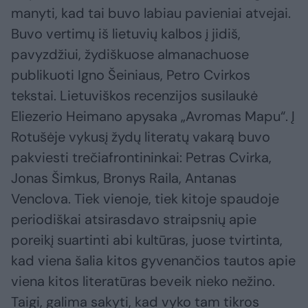
manyti, kad tai buvo labiau pavieniai atvejai.
Buvo vertimų iš lietuvių kalbos į jidiš,
pavyzdžiui, žydiškuose almanachuose
publikuoti Igno Šeiniaus, Petro Cvirkos
tekstai. Lietuviškos recenzijos susilaukė
Eliezerio Heimano apysaka „Avromas Mapu“. Į
Rotušėje vykusį žydų literatų vakarą buvo
pakviesti trečiafrontininkai: Petras Cvirka,
Jonas Šimkus, Bronys Raila, Antanas
Venclova. Tiek vienoje, tiek kitoje spaudoje
periodiškai atsirasdavo straipsnių apie
poreikį suartinti abi kultūras, juose tvirtinta,
kad viena šalia kitos gyvenančios tautos apie
viena kitos literatūras beveik nieko nežino.
Taigi, galima sakyti, kad vyko tam tikros