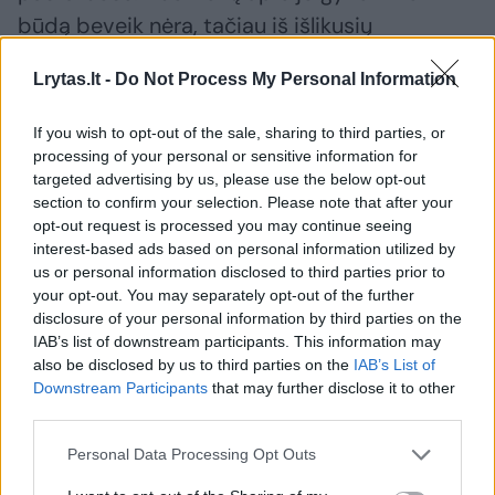
būdą beveik nėra, tačiau iš išlikusių
nuotraukų matyti, kad sukosi bohemiškoje
Lrytas.lt -
Do Not Process My Personal Information
žydų rašytojų ir menininkų aplinkoje. Labai
gali būti, kad, panašiai kaip ir Charkove, jo
If you wish to opt-out of the sale, sharing to third parties, or
namai buvo tapę jaunų literatų susitikimų
processing of your personal or sensitive information for
targeted advertising by us, please use the below opt-out
vieta. 1927 m. emigravo iš Lietuvos į Sovietų
section to confirm your selection. Please note that after your
Sąjungą. Tiksli priežastis nežinoma, bet
opt-out request is processed you may continue seeing
interest-based ads based on personal information utilized by
galima daryti prielaidą, kad tai susiję ir su
us or personal information disclosed to third parties prior to
žydų kultūrinės autonomijos panaikinimu,
your opt-out. You may separately opt-out of the further
disclosure of your personal information by third parties on the
politinio klimato pasikeitimu. Šiuo laikotarpiu
IAB’s list of downstream participants. This information may
emigravo nemažai Zingmano aplinkos
also be disclosed by us to third parties on the
IAB’s List of
žmonių.
Downstream Participants
that may further disclose it to other
third parties.
Personal Data Processing Opt Outs
O mirties aplinkybės iš tiesų mįslingos.