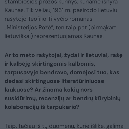
stambiosios prozos kūrinys, kuriame išnyra
Kaunas. Tik vėliau, 1931 m. pasirodo lietuvių
rašytojo Teofilio Tilvyčio romanas
„Ministerijos Rožė“, ten taip pat (pirmąkart
lietuviškai) reprezentuojamas Kaunas.
Ar to meto rašytojai, žydai ir lietuviai, rašę
ir kalbėję skirtingomis kalbomis,
tarpusavyje bendravo, domėjosi tuo, kas
dedasi skirtinguose literatūriniuose
laukuose? Ar žinoma kokių nors
susidūrimų, recenzijų ar bendrų kūrybinių
kolaboracijų iš tarpukario?
Taip, tačiau iš tų duomenų, kurie išlikę, galima