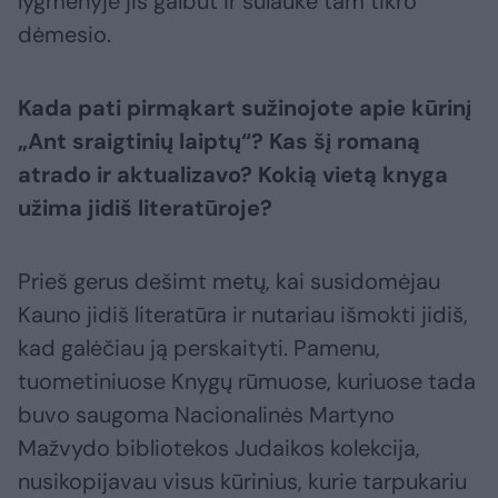
lygmenyje jis galbūt ir sulaukė tam tikro
dėmesio.
Kada pati pirmąkart sužinojote apie kūrinį
„Ant sraigtinių laiptų“? Kas šį romaną
atrado ir aktualizavo? Kokią vietą knyga
užima jidiš literatūroje?
Prieš gerus dešimt metų, kai susidomėjau
Kauno jidiš literatūra ir nutariau išmokti jidiš,
kad galėčiau ją perskaityti. Pamenu,
tuometiniuose Knygų rūmuose, kuriuose tada
buvo saugoma Nacionalinės Martyno
Mažvydo bibliotekos Judaikos kolekcija,
nusikopijavau visus kūrinius, kurie tarpukariu