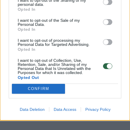
Zingmanas mirė sulaukęs vos 40 metų
I want to opt-out of the Sharing of my
personal data.
Simferopolyje. Vienur teigiama, kad nuo
Opted In
„kaulų čiulpų uždegimo“, kitur – kad sirgo
I want to opt-out of the Sale of my
Personal Data.
„plaučių liga“. Veikiausiai buvo silpnos
Opted In
sveikatos, nes nemažai laiko praleisdavo
I want to opt-out of processing my
Tatruose, Kulautuvoje, paskutiniuosius metus
Personal Data for Targeted Advertising.
Opted In
gyveno Kryme. Rašė netgi romanus
pavadinimais „Sanatorija Margaš“ ir
I want to opt-out of Collection, Use,
Retention, Sale, and/or Sharing of my
Personal Data that Is Unrelated with the
„Kulautuvos miškai“, deja, jų aptikti kol kas
Purposes for which it was collected.
nepavyko.
Opted Out
CONFIRM
Kaip manote, kuo K. Zingmaną, vieną
produktyviausių jidiš leidėjų Berlyne, taip
Data Deletion
Data Access
Privacy Policy
žavėjo sovietinė Rusija?