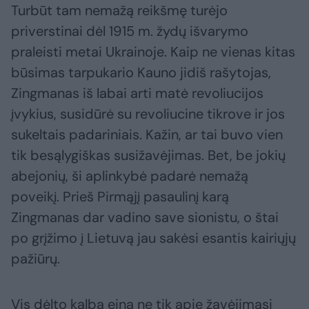
Turbūt tam nemažą reikšmę turėjo
priverstinai dėl 1915 m. žydų išvarymo
praleisti metai Ukrainoje. Kaip ne vienas kitas
būsimas tarpukario Kauno jidiš rašytojas,
Zingmanas iš labai arti matė revoliucijos
įvykius, susidūrė su revoliucine tikrove ir jos
sukeltais padariniais. Kažin, ar tai buvo vien
tik besąlygiškas susižavėjimas. Bet, be jokių
abejonių, ši aplinkybė padarė nemažą
poveikį. Prieš Pirmąjį pasaulinį karą
Zingmanas dar vadino save sionistu, o štai
po grįžimo į Lietuvą jau sakėsi esantis kairiųjų
pažiūrų.
Vis dėlto kalba eina ne tik apie žavėjimąsi