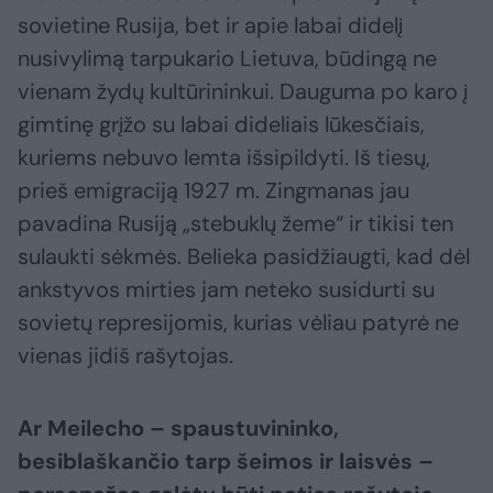
sovietine Rusija, bet ir apie labai didelį
nusivylimą tarpukario Lietuva, būdingą ne
vienam žydų kultūrininkui. Dauguma po karo į
gimtinę grįžo su labai dideliais lūkesčiais,
kuriems nebuvo lemta išsipildyti. Iš tiesų,
prieš emigraciją 1927 m. Zingmanas jau
pavadina Rusiją „stebuklų žeme“ ir tikisi ten
sulaukti sėkmės. Belieka pasidžiaugti, kad dėl
ankstyvos mirties jam neteko susidurti su
sovietų represijomis, kurias vėliau patyrė ne
vienas jidiš rašytojas.
Ar Meilecho – spaustuvininko,
besiblaškančio tarp šeimos ir laisvės –