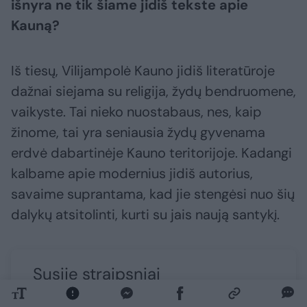
išnyra ne tik šiame jidiš tekste apie
Kauną?
Iš tiesų, Vilijampolė Kauno jidiš literatūroje
dažnai siejama su religija, žydų bendruomene,
vaikyste. Tai nieko nuostabaus, nes, kaip
žinome, tai yra seniausia žydų gyvenama
erdvė dabartinėje Kauno teritorijoje. Kadangi
kalbame apie modernius jidiš autorius,
savaime suprantama, kad jie stengėsi nuo šių
dalykų atsitolinti, kurti su jais naują santykį.
Susiję straipsniai