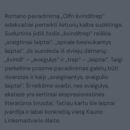
Romano pavadinimą „Oifn švindltrep“
adekvačiai perteikti lietuvių kalba sudėtinga.
Sudurtinis jidiš žodis „švindltrep“ reiškia
„sraigtiniai laiptai“, „spirale besisukantys
laiptai“. Jis susideda iš dviejų dėmenų:
„švindl“ – „svaigulys“ ir „trep“ – „laiptai“. Taigi
perkeltine prasme pavadinimas galėtų būti
išverstas ir kaip „svaiginantys, svaigulio
laiptai“. Ši reikšmė svarbi, nes svaigulys,
ekstazė yra kertiniai ekspresionistinės
literatūros bruožai. Tačiau kartu šie laiptai
įvardija ir labai konkrečią vietą Kauno
Linksmadvario šlaite.