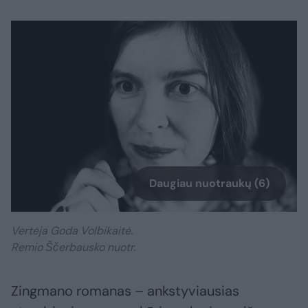
Daugiau nuotraukų (6)
Vertėja Goda Volbikaitė.
Remio Ščerbausko nuotr.
Zingmano romanas – ankstyviausias