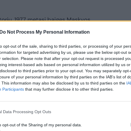
torių, 1977 metasi baigęs Maskvos
r savo karjerą nufilmavo apie 50 ilgo ir
Do Not Process My Personal Information
dokumentinių filmų, sukūrė dešimtis
to opt-out of the sale, sharing to third parties, or processing of your per
formation for targeted advertising by us, please use the below opt-out s
r selection. Please note that after your opt-out request is processed y
prasimušti į europinius kino vandenis, gal
eing interest-based ads based on personal information utilized by us or
disclosed to third parties prior to your opt-out. You may separately opt-
ntą buvo įsimylėjusi viena aukštas
losure of your personal information by third parties on the IAB’s list of
ietė atvažiuoti į Bulgariją, kur
. This information may also be disclosed by us to third parties on the
IA
Participants
that may further disclose it to other third parties.
jo jį suvesti su italų kino režisieriumi
utėnas norėjo dirbti Lietuvoje.
l Data Processing Opt Outs
s, gimęs Rokiškio rajone Jučių kaime.
o opt-out of the Sharing of my personal data.
i svetur. Dabartiniu protu gal elgčiausi