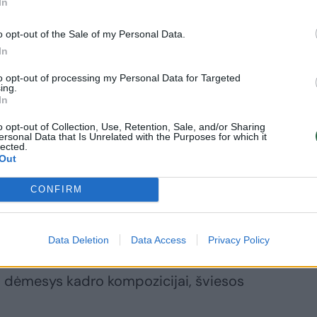
In
s.
o opt-out of the Sale of my Personal Data.
In
bė kūrė juostas su iškiliais Lietuvos
to opt-out of processing my Personal Data for Targeted
„Elektroninė senelė“, „Dievų miškas“,
ing.
In
iu Lukšu („Žalčio žvilgsnis“, Mėnulio
 („Mano mažytė žmona“), Andriumi Šiuša
o opt-out of Collection, Use, Retention, Sale, and/or Sharing
ersonal Data that Is Unrelated with the Purposes for which it
 dokumentininkais Janina Lapinskaite
lected.
Out
 Pozdniakovu, Inesa Kurklietyte,
CONFIRM
: tai žmogus pagavęs kino infekciją.
Data Deletion
Data Access
Privacy Policy
o kūrėjo profesionalumas, kietas
nis dėmesys kadro kompozicijai, šviesos