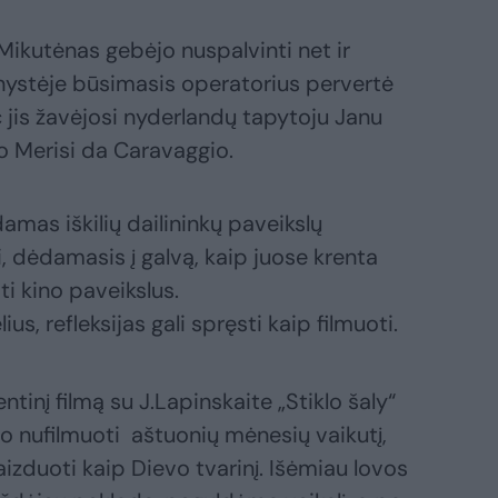
.Mikutėnas gebėjo nuspalvinti net ir
unystėje būsimasis operatorius pervertė
jis žavėjosi nyderlandų tapytoju Janu
lo Merisi da Caravaggio.
damas iškilių dailininkų paveikslų
i, dėdamasis į galvą, kaip juose krenta
ti kino paveikslus.
s, refleksijas gali spręsti kaip filmuoti.
inį filmą su J.Lapinskaite „Stiklo šaly“
o nufilmuoti aštuonių mėnesių vaikutį,
vaizduoti kaip Dievo tvarinį. Išėmiau lovos