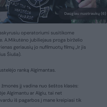
Daugiau nuotraukų (6)
paskyrusiu operatoriumi susitikome
e. A.Mikutėno jubiliejaus proga birželio
nas geriausių jo nufilmuotų filmų „Ir jis
ius Šiuša).
spustelėjo ranką Algimantas.
 žmonės jį vadina nuo šeštos klasės:
e Algimantu ar Algiu, tai net
vardu iš pagarbos į mane kreipiasi tik