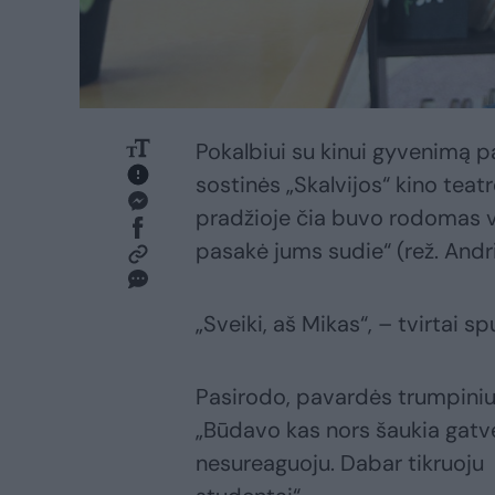
Pokalbiui su kinui gyvenimą 
sostinės „Skalvijos“ kino teatr
pradžioje čia buvo rodomas vie
pasakė jums sudie“ (rež. Andr
„Sveiki, aš Mikas“, – tvirtai 
Pasirodo, pavardės trumpiniu
„Būdavo kas nors šaukia gatvėj
nesureaguoju. Dabar tikruoju 