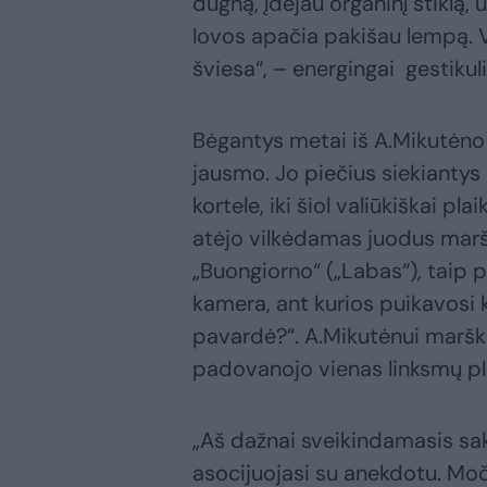
dugną, įdėjau organinį stiklą,
lovos apačia pakišau lempą. Va
šviesa“, – energingai gestik
Bėgantys metai iš A.Mikutėn
jausmo. Jo piečius siekiantys 
kortele, iki šiol valiūkiškai pl
atėjo vilkėdamas juodus marški
„Buongiorno“ („Labas“), taip 
kamera, ant kurios puikavosi k
pavardė?“. A.Mikutėnui maršk
padovanojo vienas linksmų pl
„Aš dažnai sveikindamasis sa
asocijuojasi su anekdotu. Moči