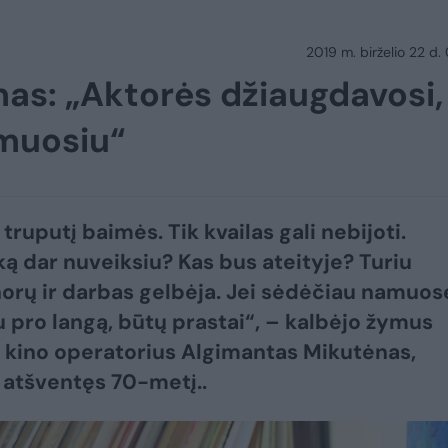
2019 m. birželio 22 d.
as: „Aktorės džiaugdavosi,
lmuosiu“
truputį baimės. Tik kvailas gali nebijoti.
ką dar nuveiksiu? Kas bus ateityje? Turiu
norų ir darbas gelbėja. Jei sėdėčiau namuose
u pro langą, būtų prastai“, – kalbėjo žymus
 kino operatorius Algimantas Mikutėnas,
 atšventęs 70-metį..