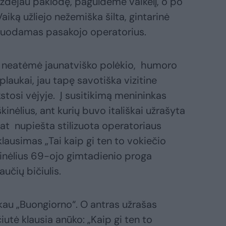
 uždėjau paklodę, paguldėme vaikelį, o po
iką užliejo nežemiška šilta, gintarinė
uliuodamas pasakojo operatorius.
o neatėmė jaunatviško polėkio, humoro
plaukai, jau tapę savotiška vizitine
aikstosi vėjyje. Į susitikimą menininkas
nėlius, ant kurių buvo itališkai užrašyta
pat nupiešta stilizuota operatoriaus
lausimas „Tai kaip gi ten to vokiečio
inėlius 69-ojo gimtadienio proga
aučių bičiulis.
kau „Buongiorno“. O antras užrašas
utė klausia anūko: „Kaip gi ten to