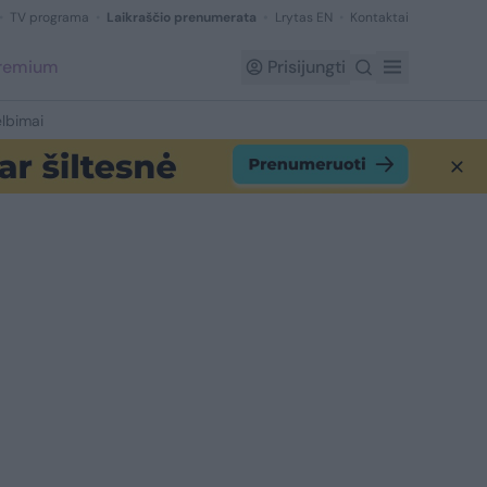
TV programa
Laikraščio prenumerata
Lrytas EN
Kontaktai
Premium
Prisijungti
lbimai