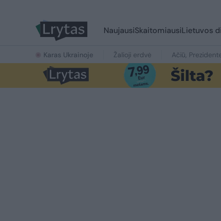
Naujausi
Skaitomiausi
Lietuvos d
Karas Ukrainoje
Žalioji erdvė
Ačiū, Prezident