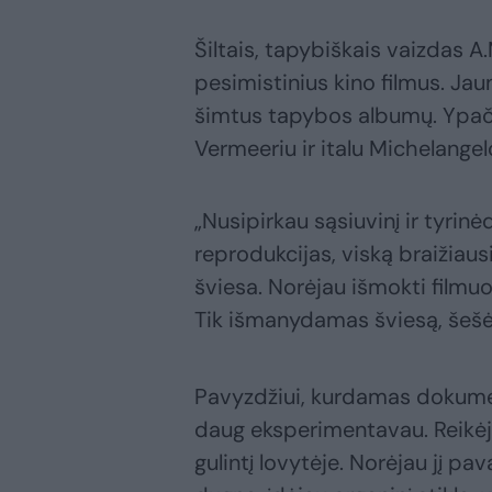
Šiltais, tapybiškais vaizdas A
pesimistinius kino filmus. Ja
šimtus tapybos albumų. Ypač 
Vermeeriu ir italu Michelange
„Nusipirkau sąsiuvinį ir tyrinė
reprodukcijas, viską braižiaus
šviesa. Norėjau išmokti filmuo
Tik išmanydamas šviesą, šešėliu
Pavyzdžiui, kurdamas dokument
daug eksperimentavau. Reikėj
gulintį lovytėje. Norėjau jį pa