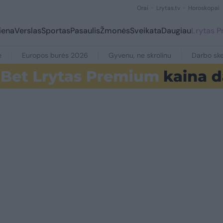
Orai
Lrytas.tv
Horoskopai
iena
Verslas
Sportas
Pasaulis
Žmonės
Sveikata
Daugiau
Lrytas 
e
Europos burės 2026
Gyvenu, ne skrolinu
Darbo ske