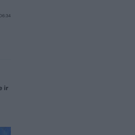
 06:34
 ir