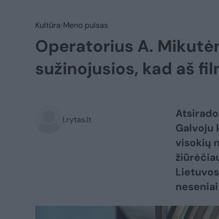
Kultūra
Meno pulsas
Operatorius A. Mikutėn
sužinojusios, kad aš fi
Atsirado 
Lrytas.lt
Galvoju 
visokių 
žiūrėčia
Lietuvos
neseniai