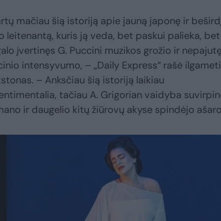
rtų mačiau šią istoriją apie jauną japonę ir bešird
o leitenantą, kuris ją veda, bet paskui palieka, bet
galo įvertinęs G. Puccini muzikos grožio ir nepajut
inio intensyvumo, – „Daily Express“ rašė ilgamet
stonas. – Anksčiau šią istoriją laikiau
ntimentalia, tačiau A. Grigorian vaidyba suvirpi
 mano ir daugelio kitų žiūrovų akyse spindėjo ašaro