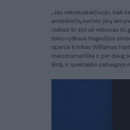
„Jau nebesuskaičiuoju, kiek ka
amerikiečių karinio jūrų laivyn
niekad iki šiol aš nebuvau iki 
tokio ryškaus tragedijos emoc
operos kritikas Williamas Hart
melodramatiška ir per daug se
širdį, ir spektaklio pabaigoje