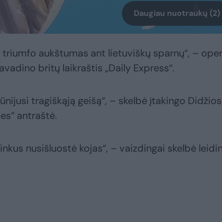
Daugiau nuotraukų (2)
as triumfo aukštumas ant lietuviškų sparnų“, – ope
vadino britų laikraštis „Daily Express“.
ūnijusi tragiškąją geišą“, – skelbė įtakingo Didžios
es“ antraštė.
inkus nusišluostė kojas“, – vaizdingai skelbė leidi