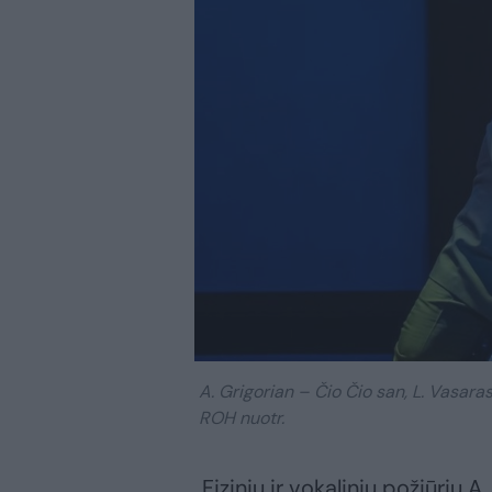
A. Grigorian – Čio Čio san, L. Vasar
ROH nuotr.
„Fiziniu ir vokaliniu požiūriu A