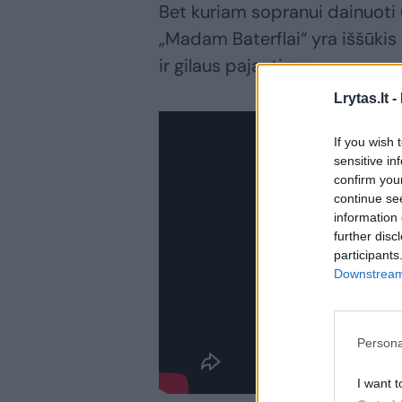
Bet kuriam sopranui dainuoti
„Madam Baterflai“ yra iššūkis
ir gilaus pajautimo.
Lrytas.lt -
If you wish 
sensitive in
confirm you
continue se
information 
further disc
participants
Downstream 
Persona
I want t