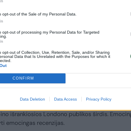
In
niaus prieš dešimt metų pirmą kartą įkūnijo jauno
o opt-out of the Sale of my Personal Data.
ališkojoje operoje Stokholme ir jau tada buvo
In
to opt-out of processing my Personal Data for Targeted
ing.
In
inavo šioje operoje, režisuotoje Franco Zeffirelli,
o opt-out of Collection, Use, Retention, Sale, and/or Sharing
ersonal Data that Is Unrelated with the Purposes for which it
fiteatro auditorijai Italijoje.
lected.
Out
je „Covent Garden“, kiekvieną vakarą stebint dau
CONFIRM
 atskleisti dar gilesnes emocijas, pademonstruoti
Data Deletion
Data Access
Privacy Policy
rpino išrankiosios Londono publikos širdis. Emoci
yti emocingas recenzijas.