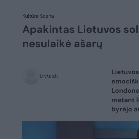
Kultūra
Scena
Apakintas Lietuvos sol
nesulaikė ašarų
Lietuvos
Lrytas.lt
emociška
Londone, 
matant l
byrėjo a