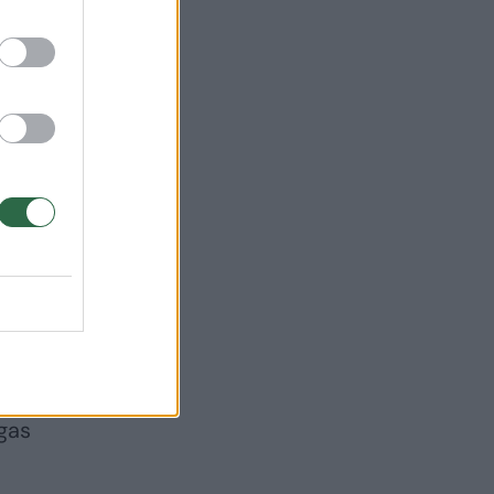
sios
giau
 dar
ngas