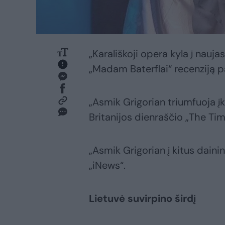
„Karališkoji opera kyla į nauj
„Madam Baterflai“ recenziją pa
„Asmik Grigorian triumfuoja įk
Britanijos dienraščio „The Tim
„Asmik Grigorian į kitus dainin
„iNews“.
Lietuvė suvirpino širdį