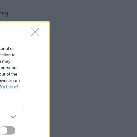
nsų
sonal or
ection to
ou may
 personal
out of the
 downstream
B’s List of