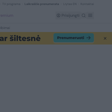
TV programa
Laikraščio prenumerata
Lrytas EN
Kontaktai
Premium
Prisijungti
lbimai