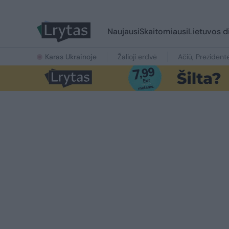
Naujausi
Skaitomiausi
Lietuvos d
Karas Ukrainoje
Žalioji erdvė
Ačiū, Prezident