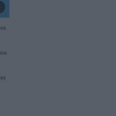
ros
ios
nys