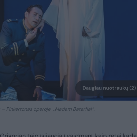
Daugiau nuotraukų (2)
as – Pinkertonas operoje „Madam Baterflai“.
. Grigorian taip įsijaučia į vaidmenį, kaip retai kada