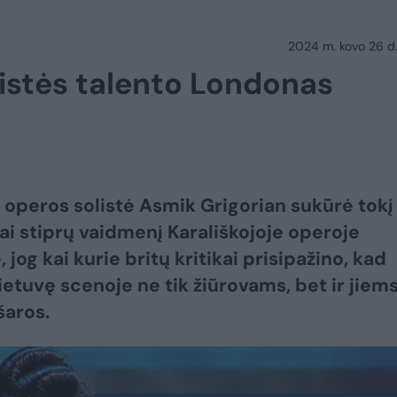
2024 m. kovo 26 d.
istės talento Londonas
 operos solistė Asmik Grigorian sukūrė tokį
i stiprų vaidmenį Karališkojoje operoje
jog kai kurie britų kritikai prisipažino, kad
ietuvę scenoje ne tik žiūrovams, bet ir jiem
šaros.