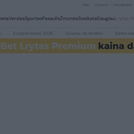
Orai
Lrytas.tv
Horoskopai
iena
Verslas
Sportas
Pasaulis
Žmonės
Sveikata
Daugiau
Lrytas 
e
Europos burės 2026
Gyvenu, ne skrolinu
Darbo ske