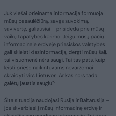
Juk viešai prieinama informacija formuoja
mūsų pasaulėžiūrą, savęs suvokimą,
savivertę, galiausiai – prisideda prie mūsų
vaikų tapatybės kūrimo. Jeigu mūsų pačių
informacinėje erdvėje priešiškos valstybės
gali skleisti dezinformaciją, dergti mūsų šalį,
tai visuomenė nėra saugi. Tai tas pats, kaip
leisti priešo naikintuvams nevaržomai
skraidyti virš Lietuvos. Ar kas nors tada
galėtų jaustis saugiu?
Šita situacija naudojasi Rusija ir Baltarusija –
jos skverbiasi į mūsų informacinę erdvę ir
skleidžia sau naudingą informaciją. Tai daro