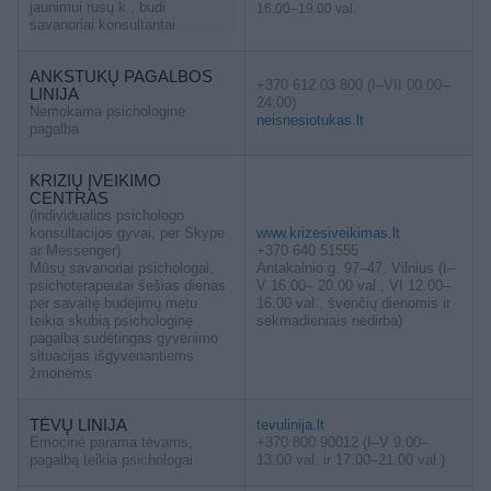
jaunimui rusų k., budi
16.00–19.00 val.
savanoriai konsultantai
ANKSTUKŲ PAGALBOS
+370 612 03 800 (I–VII 00:00–
LINIJA
24:00)
Nemokama psichologinė
neisnesiotukas.lt
pagalba
KRIZIŲ ĮVEIKIMO
CENTRAS
(individualios psichologo
konsultacijos gyvai, per Skype
www.krizesiveikimas.lt
ar Messenger)
+370 640 51555
Mūsų savanoriai psichologai,
Antakalnio g. 97–47, Vilnius (I–
psichoterapeutai šešias dienas
V 16.00– 20.00 val., VI 12.00–
per savaitę budėjimų metu
16.00 val., švenčių dienomis ir
teikia skubią psichologinę
sekmadieniais nedirba)
pagalbą sudėtingas gyvenimo
situacijas išgyvenantiems
žmonėms
TĖVŲ LINIJA
tevulinija.lt
Emocinė parama tėvams,
+370 800 90012 (I–V 9.00–
pagalbą teikia psichologai
13.00 val. ir 17.00–21.00 val.)