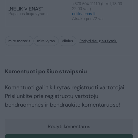
+370 604 11119 (I–VII,18.00–
„NELIK VIENAS“
22.00 val.)
Pagalbos linija vyrams
nelikvienas.lt
Atsako per 72 val.
mirė moteris
mirė vyras
Vilnius
Rodyti daugiau žymių
Komentuoti po šiuo straipsniu
Komentuoti gali tik Lrytas registruoti vartotojai.
Prisijunkite prie registruotų vartotojų
bendruomenės ir bendraukite komentaruose!
Rodyti komentarus