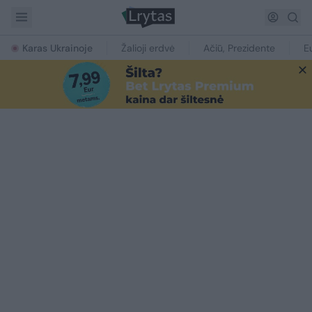
Karas Ukrainoje
Žalioji erdvė
Ačiū, Prezidente
E