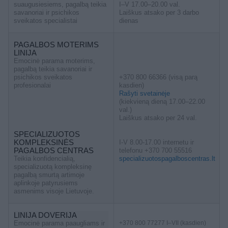
suaugusiesiems, pagalbą teikia
I–V 17.00–20.00 val.
savanoriai ir psichikos
Laiškus atsako per 3 darbo
sveikatos specialistai
dienas
PAGALBOS MOTERIMS
LINIJA
Emocinė parama moterims,
pagalbą teikia savanoriai ir
psichikos sveikatos
+370 800 66366 (visą parą
profesionalai
kasdien)
Rašyti svetainėje
(kiekvieną dieną 17.00–22.00
val.)
Laiškus atsako per 24 val.
SPECIALIZUOTOS
KOMPLEKSINĖS
I-V 8.00-17.00 internetu ir
PAGALBOS CENTRAS
telefonu +370 700 55516
Teikia konfidencialią,
specializuotospagalboscentras.lt
specializuotą kompleksinę
pagalbą smurtą artimoje
aplinkoje patyrusiems
asmenims visoje Lietuvoje.
LINIJA DOVERIJA
Emocinė parama paaugliams ir
+370 800 77277 I–VII (kasdien)