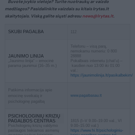
Buvote įvykio vietoje? Turite nuotraukų ar vaizdo
medžiagos? Pasidalinkite vaizdais su kitais lrytas.lt
skaitytojais. Viską galite siųsti adresu
news@lrytas.lt
.
SKUBI PAGALBA
112
Telefonu – visą parą,
nemokamu numeriu: 0 800
JAUNIMO LINIJA
28888
„Jaunimo linija“ – emocinė
Pokalbiais internetu (chat’u) –
parama jaunimui (16–35 m.)
kasdien nuo 13:00 iki 01:00
val.:
https://jaunimolinija.lt/pasikalbekim/
Patikima informacija apie
emocinę sveikatą ir
www.pagalbasau.lt
psichologinę pagalbą
PSICHOLOGINIŲ KRIZIŲ
PAGALBOS CENTRAS
1815 (I–V 9.00–19.00 val., VI
Psichologinių krizių valdymo
9.00–15.00 val.)
paslaugos teikiamos asmenų
https://www.hi.lt/psichologiniu-