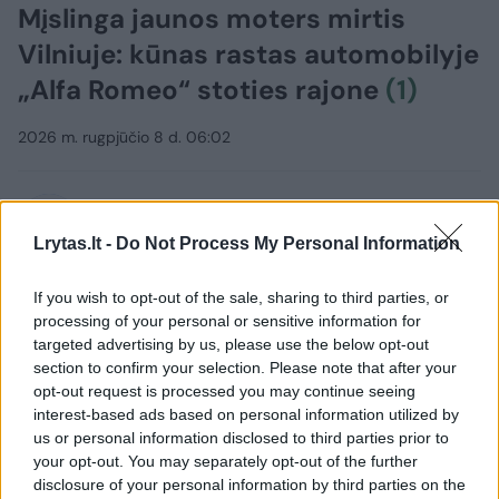
Mįslinga jaunos moters mirtis
Vilniuje: kūnas rastas automobilyje
„Alfa Romeo“ stoties rajone
(1)
2026 m. rugpjūčio 8 d. 06:02
Lrytas.lt
Lrytas.lt -
Do Not Process My Personal Information
Vilniaus policija pradėjo ikiteisminį tyrimą
If you wish to opt-out of the sale, sharing to third parties, or
ir aiškinasi jaunos moters mirties
processing of your personal or sensitive information for
targeted advertising by us, please use the below opt-out
aplinkybes. Kūnas buvo rastas
section to confirm your selection. Please note that after your
automobilyje „Alfa Romeo“ stoties rajone.
opt-out request is processed you may continue seeing
Policija vis dar tikslina moters tapatybę.
interest-based ads based on personal information utilized by
us or personal information disclosed to third parties prior to
your opt-out. You may separately opt-out of the further
disclosure of your personal information by third parties on the