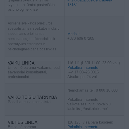
grupėms įvykus kriziniam
kriziu-pagalbos-centras-tel-
įvykiui, kai ūmiai pasireiškia
1815/
psichologinė krizė
Asmens sveikatos priežiūros
specialistams ir sveikatos mokslų
studentams prieinamos
Medo.lt
+370 606 07205
nemokamos, konfidencialios ir
operatyvios emocinės ir
psichologinės pagalbos tinklas
VAIKŲ LINIJA
116 111 (I–VII 11.00–23.00 val.)
Emocinė parama vaikams, budi
Pokalbiai internetu
savanoriai konsultantai,
I–V 17.00–23.0015
profesionalai
Atsako per 24 val.
Nemokamas tel. 8 800 10 800
VAIKO TEISIŲ TARNYBA
Pokalbiai internetu –
Pagalbą teikia specialistai
vaikoteises.lrv.lt, pokalbių
laukelis „Pasikalbėkime“
VILTIES LINIJA
116 123 (visą parą kasdien)
Emocinė parama
Pokalbiai internetu