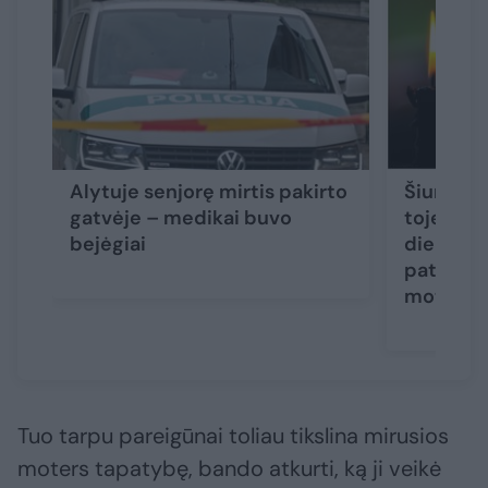
Alytuje senjorę mirtis pakirto
Šiurpūs 
gatvėje – medikai buvo
toje pači
bejėgiai
dieną ras
paties a
moterys
Tuo tarpu pareigūnai toliau tikslina mirusios
moters tapatybę, bando atkurti, ką ji veikė