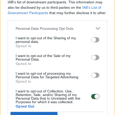
IAB’s list of downstream participants. This information may
also be disclosed by us to third parties on the
IAB’s List of
Downstream Participants
that may further disclose it to other
third parties.
Personal Data Processing Opt Outs
I want to opt-out of the Sharing of my
personal data.
Opted In
Daugiau nuotraukų (1)
I want to opt-out of the Sale of my
Personal Data.
Opted In
Kaip pranešė Vilniaus apskrities VPK,
I want to opt-out of processing my
Personal Data for Targeted Advertising.
rugpjūčio 7 d. apie 9 val. 10 min. Vilniuje,
Opted In
Sodų g., automobilyje, rastas nenustatytos
I want to opt-out of Collection, Use,
tapatybės apie 25 m. amžiaus mirusios
Retention, Sale, and/or Sharing of my
Personal Data that Is Unrelated with the
moters kūnas be išorinių smurto požymių.
Purposes for which it was collected.
Opted Out