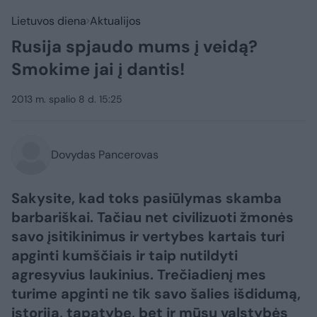
Lietuvos diena
Aktualijos
Rusija spjaudo mums į veidą?
Smokime jai į dantis!
2013 m. spalio 8 d. 15:25
Dovydas Pancerovas
Sakysite, kad toks pasiūlymas skamba
barbariškai. Tačiau net civilizuoti žmonės
savo įsitikinimus ir vertybes kartais turi
apginti kumščiais ir taip nutildyti
agresyvius laukinius. Trečiadienį mes
turime apginti ne tik savo šalies išdidumą,
istoriją, tapatybę, bet ir mūsų valstybės