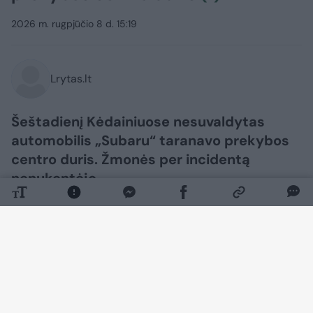
2026 m. rugpjūčio 8 d. 15:19
Lrytas.lt
Šeštadienį Kėdainiuose nesuvaldytas
automobilis „Subaru“ taranavo prekybos
centro duris. Žmonės per incidentą
nenukentėjo.