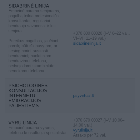
SIDABRINĖ LINIJA
Emocinė parama senjorams,
pagalbą teikia profesionalūs
konsultantai, reguliariai
bendrauja savanoriai ir kiti
senjorai
+370 800 80020 (I–V 8–22 val.,
VI–VII 11–19 val.)
Prireikus pagalbos, jaučiant
sidabrinelinija.lt
poreikį būti išklausytam, ar
tiesiog norint susirasti
bendramintį nuolatiniam
bendravimui telefonu,
nedvejodami skambinkite
nemokamu telefonu
PSICHOLOGINĖS
KONSULTACIJOS
INTERNETU
psyvirtual.lt
EMIGRACIJOS
PALIESTIEMS
+370 670 00027 (I–V 10.00–
VYRŲ LINIJA
14.00 val.)
Emocinė parama vyrams,
vyrulinija.lt
telefonu konsultuoja specialistai
Atsako per 72 val.