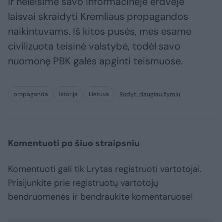
ir neleisime savo informacinėje erdvėje
laisvai skraidyti Kremliaus propagandos
naikintuvams. Iš kitos pusės, mes esame
civilizuota teisinė valstybė, todėl savo
nuomonę PBK galės apginti teismuose.
propaganda
Istorija
Lietuva
Rodyti daugiau žymių
Komentuoti po šiuo straipsniu
Komentuoti gali tik Lrytas registruoti vartotojai.
Prisijunkite prie registruotų vartotojų
bendruomenės ir bendraukite komentaruose!