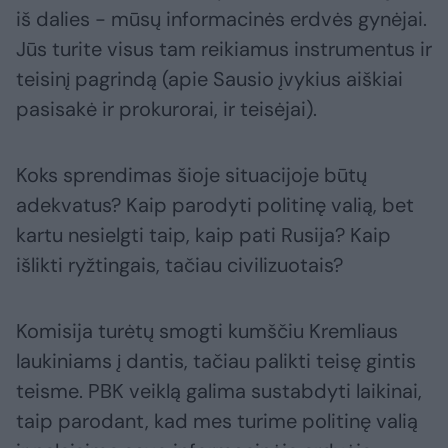
iš dalies - mūsų informacinės erdvės gynėjai.
Jūs turite visus tam reikiamus instrumentus ir
teisinį pagrindą (apie Sausio įvykius aiškiai
pasisakė ir prokurorai, ir teisėjai).
Koks sprendimas šioje situacijoje būtų
adekvatus? Kaip parodyti politinę valią, bet
kartu nesielgti taip, kaip pati Rusija? Kaip
išlikti ryžtingais, tačiau civilizuotais?
Komisija turėtų smogti kumščiu Kremliaus
laukiniams į dantis, tačiau palikti teisę gintis
teisme. PBK veiklą galima sustabdyti laikinai,
taip parodant, kad mes turime politinę valią