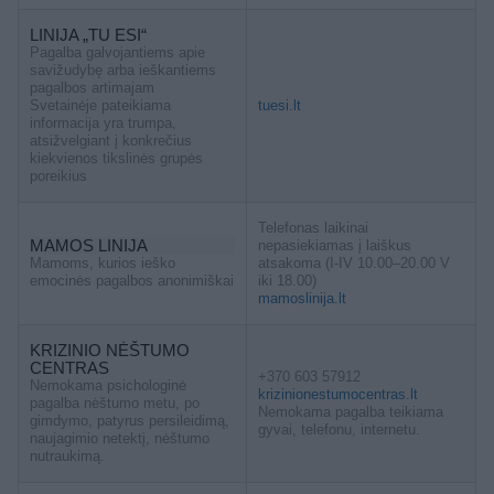
LINIJA „TU ESI“
Pagalba galvojantiems apie
savižudybę arba ieškantiems
pagalbos artimajam
Svetainėje pateikiama
tuesi.lt
informacija yra trumpa,
atsižvelgiant į konkrečius
kiekvienos tikslinės grupės
poreikius
Telefonas laikinai
MAMOS LINIJA
nepasiekiamas į laiškus
Mamoms, kurios ieško
atsakoma (I-IV 10.00–20.00 V
emocinės pagalbos anonimiškai
iki 18.00)
mamoslinija.lt
KRIZINIO NĖŠTUMO
CENTRAS
+370 603 57912
Nemokama psichologinė
krizinionestumocentras.lt
pagalba nėštumo metu, po
Nemokama pagalba teikiama
gimdymo, patyrus persileidimą,
gyvai, telefonu, internetu.
naujagimio netektį, nėštumo
nutraukimą.