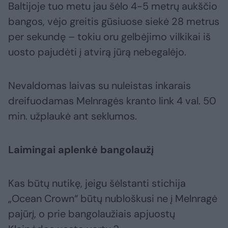
Baltijoje tuo metu jau šėlo 4-5 metrų aukščio
bangos, vėjo greitis gūsiuose siekė 28 metrus
per sekundę – tokiu oru gelbėjimo vilkikai iš
uosto pajudėti į atvirą jūrą nebegalėjo.
Nevaldomas laivas su nuleistas inkarais
dreifuodamas Melnragės kranto link 4 val. 50
min. užplaukė ant seklumos.
Laimingai aplenkė bangolaužį
Kas būtų nutikę, jeigu šėlstanti stichija
„Ocean Crown“ būtų nubloškusi ne į Melnragė
pajūrį, o prie bangolaužiais apjuostų