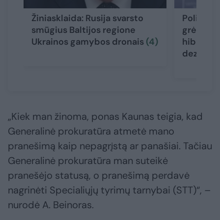
Žiniasklaida: Rusija svarsto
Politikai
smūgius Baltijos regione
grėsmę Li
Ukrainos gamybos dronais
(4)
hibridinė
dezinfor
„Kiek man žinoma, ponas Kaunas teigia, kad
Generalinė prokuratūra atmetė mano
pranešimą kaip nepagrįstą ar panašiai. Tačiau
Generalinė prokuratūra man suteikė
pranešėjo statusą, o pranešimą perdavė
nagrinėti Specialiųjų tyrimų tarnybai (STT)“, –
nurodė A. Beinoras.