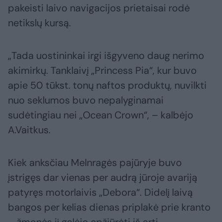
pakeisti laivo navigacijos prietaisai rodė
netikslų kursą.
„Tada uostininkai irgi išgyveno daug nerimo
akimirkų. Tanklaivį „Princess Pia“, kur buvo
apie 50 tūkst. tonų naftos produktų, nuvilkti
nuo seklumos buvo nepalyginamai
sudėtingiau nei „Ocean Crown“, – kalbėjo
A.Vaitkus.
Kiek anksčiau Melnragės pajūryje buvo
įstrigęs dar vienas per audrą jūroje avariją
patyręs motorlaivis „Debora“. Didelį laivą
bangos per kelias dienas priplakė prie kranto