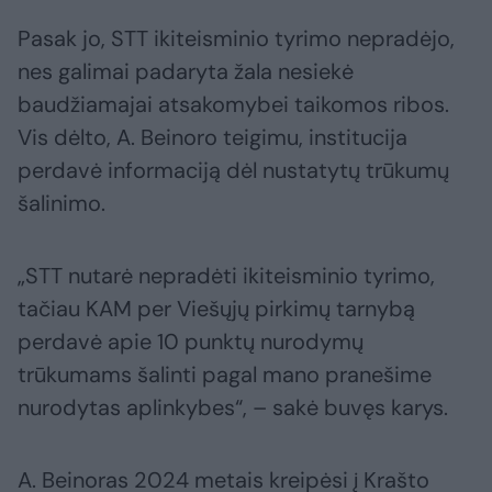
Pasak jo, STT ikiteisminio tyrimo nepradėjo,
nes galimai padaryta žala nesiekė
baudžiamajai atsakomybei taikomos ribos.
Vis dėlto, A. Beinoro teigimu, institucija
perdavė informaciją dėl nustatytų trūkumų
šalinimo.
„STT nutarė nepradėti ikiteisminio tyrimo,
tačiau KAM per Viešųjų pirkimų tarnybą
perdavė apie 10 punktų nurodymų
trūkumams šalinti pagal mano pranešime
nurodytas aplinkybes“, – sakė buvęs karys.
A. Beinoras 2024 metais kreipėsi į Krašto