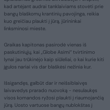
kad artėjant audrai tanklaiviams stovėti prie
bangų blaškomų krantinių pavojinga, reikia
kuo greičiau plaukti į jūrą, jūrininkai
linksminosi mieste.
Graikas kapitonas pasirodė vienas iš
paskutiniųjų, kai „Globe Asimi“ tvirtinimo
lynai jau trūkinėjo kaip siūleliai, o kai kurie kiti
įgulos nariai vis dar blaškėsi nežinia kur.
Išsigandęs, galbūt dar ir neišsiblaivęs
laivavedys prarado nuovoką - nesulaukęs
visos komandos ryžosi plaukti į riaumojančią
jūrą. Uosto vartuose bangų nublokštas į