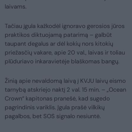
laivams.
Tačiau įgula kažkodėl ignoravo gerosios jūros
praktikos diktuojamą patarimą – galbūt
taupant degalus ar dėl kokių nors kitokių
priežasčių vakare, apie 20 val., laivas ir toliau
plūduriavo inkaravietėje blaškomas bangų.
Žinią apie nevaldomą laivą į KVJU laivų eismo
tarnybą atskriejo naktį 2 val. 15 min. – „Ocean
Crown“ kapitonas pranešė, kad sugedo
pagrindinis variklis. Įgula prašė vilkikų
pagalbos, bet SOS signalo nesiuntė.