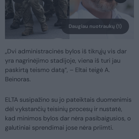
Daugiau nuotraukų (1)
„Dvi administracinės bylos iš tikrųjų vis dar
yra nagrinėjimo stadijoje, viena iš turi jau
paskirtą teismo datą“, – Eltai teigė A.
Beinoras.
ELTA susipažino su jo pateiktais duomenimis
dėl vykstančių teisinių procesų ir nustatė,
kad minimos bylos dar nėra pasibaigusios, o
galutiniai sprendimai jose nėra priimti.