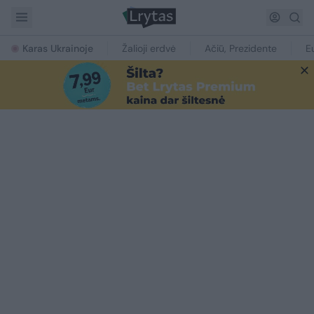
Karas Ukrainoje
Žalioji erdvė
Ačiū, Prezidente
E