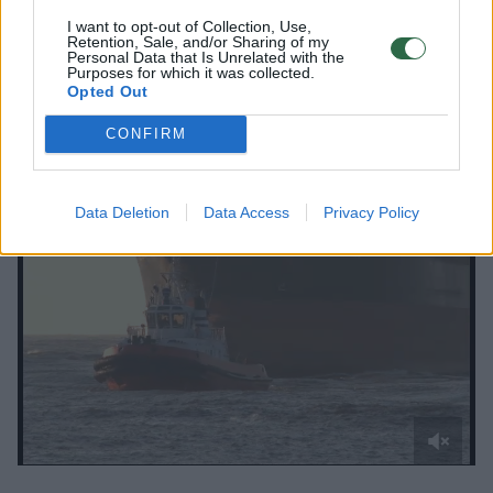
trukdė saugiai laivybai, nuolaužoms pašalinti
I want to opt-out of Collection, Use,
Retention, Sale, and/or Sharing of my
prireikė nemenkų investicijų.
Personal Data that Is Unrelated with the
Purposes for which it was collected.
Opted Out
Uostininkai: ant seklumos užplaukusio
CONFIRM
laivo nelaimė – kalėdinis stebuklas
Data Deletion
Data Access
Privacy Policy