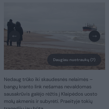
Daugiau nuotraukų (7)
Nedaug trūko iki skaudesnės nelaimės –
bangų kranto link nešamas nevaldomas
sausakrūvis galėjo rėžtis į Klaipėdos uosto
molų akmenis ir subyrėti. Praeityje tokių
tragedijų jau būta.