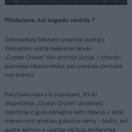
Plūduriavo, kol sugedo variklis ?
Sekmadienį šėlstant smarkiai audrai į
Klaipėdos uostą neįleistas laivas
„Ocean Crown“ liko atviroje jūroje – stovėjo
pietinėje inkaravietėje, per penkias jūrmyles
nuo kranto.
Paryčiais vėjui vis stiprėjant, KVJU
dispečeriai „Ocean Crown“ ukrainietį
kapitoną ir įgulą paragino kelti inkarus ir lėtai
manevruoti atokiau įplaukos vartų – laukti, kol
audra aprims ir uostas vėl bus atidarytas