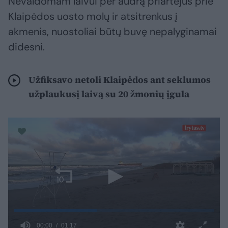
Nevaldomam laivui per audrą priartėjus prie
Klaipėdos uosto molų ir atsitrenkus į
akmenis, nuostoliai būtų buvę nepalyginamai
didesni.
Užfiksavo netoli Klaipėdos ant seklumos
užplaukusį laivą su 20 žmonių įgula