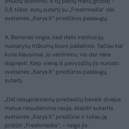
žinučių siuntimo, o tų pačių metų gruodį –
5,6 tūkst. eurų sutartį su „Freshmedia“ dėl
svetainės „Karys.lt“ priežiūros paslaugų.
A. Beinoras teigia, kad dalis institucijų
nustatytų trūkumų buvo pašalinta. Tačiau kai
kurie klausimai, jo vertinimu, vis dar nėra
išspręsti. Kaip vieną iš pavyzdžių jis nurodo
svetainės „Karys.lt“ priežiūros paslaugų
sutartį.
„Dėl nesuprantamų priežasčių beveik dvejus
metus nesudaroma nauja, skaidri sutartis
svetainės „Karys.lt“ priežiūrai ir toliau ją
prižiūri „Freshmedia“, – teigė jis.