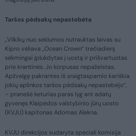
Taršos pėdsakų nepastebėta
„Vilkikų nuo seklumos nutrauktas laivas su
Kipro vėliava „Ocean Crown“ trečiadienį
sėkmingai įplukdytas į uostą ir prišvartuotas
prie krantinės. Jo korpusas nepažeistas.
Apžvelgę pakrantes iš sraigtasparnio kariškia
jokių aplinkos taršos pėdsakų nepastebėjo“,
– pranešė keturias paras lyg ant adatų
gyvenęs Klaipėdos valstybinio jūrų uosto
(KVJU) kapitonas Adomas Alekna.
KVJU direkcijos sudaryta speciali komisija