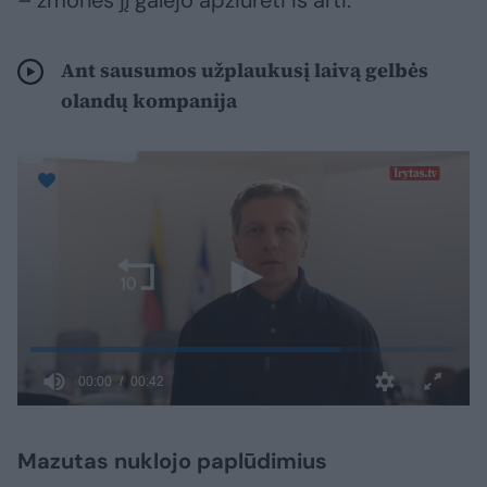
– žmonės jį galėjo apžiūrėti iš arti.
Ant sausumos užplaukusį laivą gelbės
olandų kompanija
Mazutas nuklojo paplūdimius