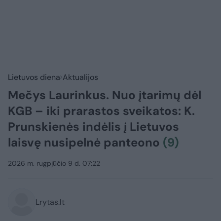
Lietuvos diena
Aktualijos
Mečys Laurinkus. Nuo įtarimų dėl
KGB – iki prarastos sveikatos: K.
Prunskienės indėlis į Lietuvos
laisvę nusipelnė panteono
(9)
2026 m. rugpjūčio 9 d. 07:22
Lrytas.lt