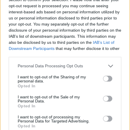
patyrė ir nugarmėjo į dugną kitas sausakrūvis
opt-out request is processed you may continue seeing
vokiečių laivas „Rudolf Breitscheid“.
interest-based ads based on personal information utilized by
us or personal information disclosed to third parties prior to
your opt-out. You may separately opt-out of the further
Senesni klaipėdiečiai prisimena dar vieną per
disclosure of your personal information by third parties on the
audrą į Smiltynės pajūrį išmestą prekybos
IAB’s list of downstream participants. This information may
also be disclosed by us to third parties on the
IAB’s List of
laivą. Jis ten dunksojo ne vienerius metus
Downstream Participants
that may further disclose it to other
primindamas žmonėms skaudžias tragedijas
third parties.
jūrose.
Personal Data Processing Opt Outs
I want to opt-out of the Sharing of my
Lietuvos pajūryje avarijas patyrę ir išmesti į
personal data.
Opted In
krantą laivai anais laikais niekam nerūpėjo,
I want to opt-out of the Sale of my
paplūdimių lankytojai smalsiai tyrinėdavo
Personal Data.
Opted In
aprūdijusias nuolaužas.
I want to opt-out of processing my
Personal Data for Targeted Advertising.
Klaipėdos uosto vartuose nuskendę laivai
Opted In