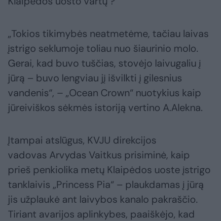
Klaipėdos uosto vartų ?
„Tokios tikimybės neatmetėme, tačiau laivas
įstrigo seklumoje toliau nuo šiaurinio molo.
Gerai, kad buvo tuščias, stovėjo laivugaliu į
jūrą – buvo lengviau jį išvilkti į gilesnius
vandenis“, – „Ocean Crown“ nuotykius kaip
jūreiviškos sėkmės istoriją vertino A.Alekna.
Įtampai atslūgus, KVJU direkcijos
vadovas Arvydas Vaitkus prisiminė, kaip
prieš penkiolika metų Klaipėdos uoste įstrigo
tanklaivis „Princess Pia“ – plaukdamas į jūrą
jis užplaukė ant laivybos kanalo pakraščio.
Tiriant avarijos aplinkybes, paaiškėjo, kad