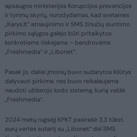
apsaugos ministerijos Korupcijos prevencijos
ir tyrimų skyrių, nurodydamas, kad svetainės
„Karys.lt“ atnaujinimo ir SMS žinučių siuntimo
pirkimo sąlygos galėjo būti pritaikytos
konkretiems tiekėjams – bendrovėms
„Freshmedia“ ir „Libonet“.
Pasak jo, daliai įmonių buvo sudarytos kliūtys
dalyvauti pirkime, nes buvo reikalaujama
naudoti uždarojo kodo sistemą, kurią valdė
„Freshmedia“.
2024 metų rugsėjį KPKT pasirašė 3,3 tūkst.
eurų vertės sutartį su „Libonet“ dėl SMS