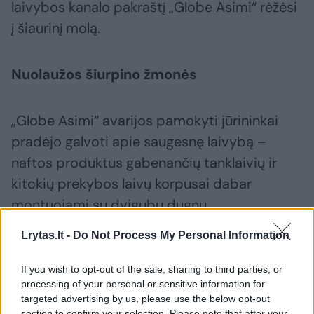
laivybos kanalo pakraštį „Globe Asimi“ rėžėsi
į šiaurinį molą.
Nuolaužos šiurpino žmonės
„Globe Asimi“ avarijos pamokyti jūrininkai
pradėjo galvoti apie saugesnę laivybą –
naftos produktus gabenančių tanklaivių ir
kitokių prekybos laivų korpusai dabar
montuojami su dvigubu dugnu.
Lrytas.lt -
Do Not Process My Personal Information
Sovietmečiu Klaipėdos uoste prie šiaurinio
molo nuskendo prekybos laivas „Hubert
If you wish to opt-out of the sale, sharing to third parties, or
processing of your personal or sensitive information for
Schroder“. Vėliau prie pietinio molo avariją
targeted advertising by us, please use the below opt-out
section to confirm your selection. Please note that after your