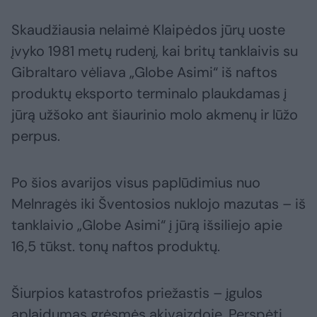
Skaudžiausia nelaimė Klaipėdos jūrų uoste
įvyko 1981 metų rudenį, kai britų tanklaivis su
Gibraltaro vėliava „Globe Asimi“ iš naftos
produktų eksporto terminalo plaukdamas į
jūrą užšoko ant šiaurinio molo akmenų ir lūžo
perpus.
Po šios avarijos visus paplūdimius nuo
Melnragės iki Šventosios nuklojo mazutas – iš
tanklaivio „Globe Asimi“ į jūrą išsiliejo apie
16,5 tūkst. tonų naftos produktų.
Šiurpios katastrofos priežastis – įgulos
aplaidumas grėsmės akivaizdoje. Perspėti,