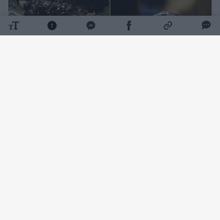
Daugiau nuotraukų (156)
K. D. Prunskienei surengtos valstybinės
laidotuvės. Su velione atsisveikinti buvo
galima Vilniaus Šv. Jonų bažnyčioje.
Jos
šermenyse trečiadienį pasirodė ir šalies
vadovai – Seimo pirmininkas, premjeras ir