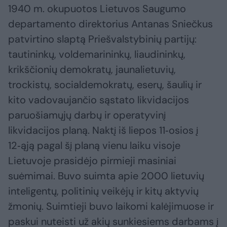
1940 m. okupuotos Lietuvos Saugumo
departamento direktorius Antanas Sniečkus
patvirtino slaptą Priešvalstybinių partijų:
tautininkų, voldemarininkų, liaudininkų,
krikščionių demokratų, jaunalietuvių,
trockistų, socialdemokratų, eserų, šaulių ir
kito vadovaujančio sąstato likvidacijos
paruošiamųjų darbų ir operatyvinį
likvidacijos planą. Naktį iš liepos 11‑osios į
12‑ąją pagal šį planą vienu laiku visoje
Lietuvoje prasidėjo pirmieji masiniai
suėmimai. Buvo suimta apie 2000 lietuvių
inteligentų, politinių veikėjų ir kitų aktyvių
žmonių. Suimtieji buvo laikomi kalėjimuose ir
paskui nuteisti už akių sunkiesiems darbams į