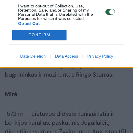
I want to opt-out of Collection, Use,
Retention, Sale, and/or Sharing of my
Personal Data that Is Unrelated with the
1904 m. – poetas Jonas Aistis. Mirė 1973 m.
Purposes for which it was collected.
Opted Out
CONFIRM
1920 m. – aktorė Lidija Kupstaitė. Mirė 1999
m.
Data Deletion
Data Access
Privacy Policy
1940 m. – roko atlikėjas, grupės „The Beatles“
būgnininkas ir muzikantas Ringo Starras.
Mirė
1572 m. – Lietuvos didysis kunigaikštis ir
Lenkijos karalius, paskutinis Jogailaičių
dinastijos valdovas Žygimantas Augustas (51