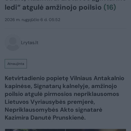
ledi“ atgulė amžinojo poilsio
(16)
2026 m. rugpjūčio 6 d. 05:52
Lrytas.lt
Atnaujinta
Ketvirtadienio popietę Vilniaus Antakalnio
kapinėse, Signatarų kalnelyje, amžinojo
poilsio atgulė pirmosios nepriklausomos
Lietuvos Vyriausybės premjerė,
Nepriklausomybės Akto signatarė
Kazimira Danutė Prunskienė.