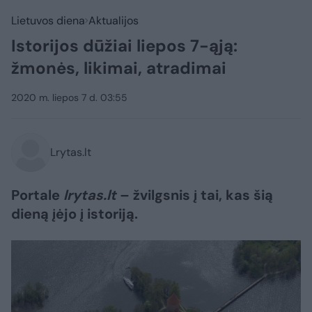
Lietuvos diena
Aktualijos
Istorijos dūžiai liepos 7-ąją:
žmonės, likimai, atradimai
2020 m. liepos 7 d. 03:55
Lrytas.lt
Portale
lrytas.lt
– žvilgsnis į tai, kas šią
dieną įėjo į istoriją.