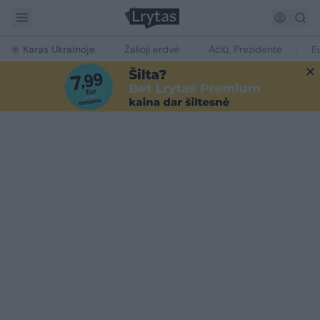
Karas Ukrainoje
Žalioji erdvė
Ačiū, Prezidente
E