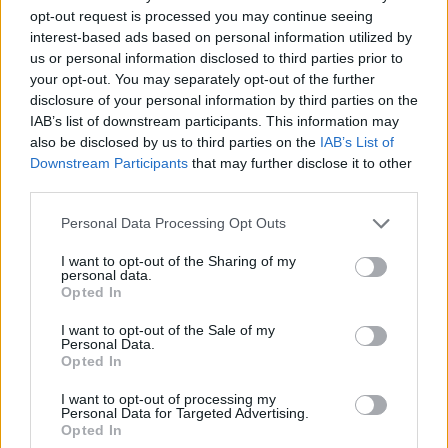
opt-out request is processed you may continue seeing
Gimė
interest-based ads based on personal information utilized by
us or personal information disclosed to third parties prior to
your opt-out. You may separately opt-out of the further
1860 m. – austrų kompozitorius ir dirigentas
disclosure of your personal information by third parties on the
Gustavas Mahleris. Mirė 1911 m.
IAB’s list of downstream participants. This information may
also be disclosed by us to third parties on the
IAB’s List of
Downstream Participants
that may further disclose it to other
third parties.
1882 m. – baltarusių naujosios literatūros ir
literatūrinės kalbos vienas pradininkų
Personal Data Processing Opt Outs
rašytojas Janka Kupala. Žuvo 1942 m.
I want to opt-out of the Sharing of my
personal data.
Opted In
1887 m. – dailininkas litvakas Marcas
I want to opt-out of the Sale of my
Chagallas. Mirė 1985 m.
Personal Data.
Opted In
I want to opt-out of processing my
1889 m. – brazilų dailininkas litvakas Lasaris
Personal Data for Targeted Advertising.
Opted In
Segallas. Mirė 1957 m.