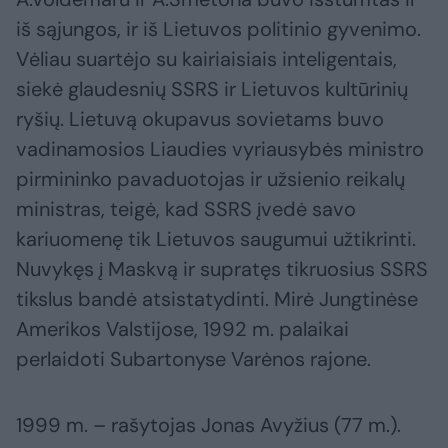
iš sąjungos, ir iš Lietuvos politinio gyvenimo.
Vėliau suartėjo su kairiaisiais inteligentais,
siekė glaudesnių SSRS ir Lietuvos kultūrinių
ryšių. Lietuvą okupavus sovietams buvo
vadinamosios Liaudies vyriausybės ministro
pirmininko pavaduotojas ir užsienio reikalų
ministras, teigė, kad SSRS įvedė savo
kariuomenę tik Lietuvos saugumui užtikrinti.
Nuvykęs į Maskvą ir supratęs tikruosius SSRS
tikslus bandė atsistatydinti. Mirė Jungtinėse
Amerikos Valstijose, 1992 m. palaikai
perlaidoti Subartonyse Varėnos rajone.
1999 m. – rašytojas Jonas Avyžius (77 m.).