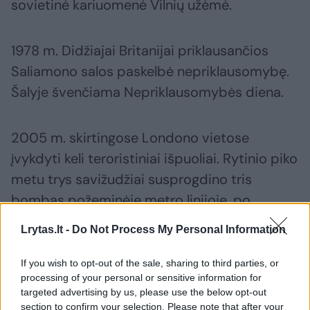
sovietinė kariuomenė Vilnių užėmė.
1978 m. Didžiajai Britanijai priklausančios
Saliamono salos paskelbė nepriklausomybę.
Šalyje švenčiama Nepriklausomybės diena.
2005 m. skirtingose Londono vietose
įvykdyti keli teroristiniai išpuoliai. Rytinio piko
metu trys savižudžiai susprogdino tris
bombas požeminėje metro linijoje, po
valandos ketvirtasis – miesto autobuse. Žuvo
Lrytas.lt -
Do Not Process My Personal Information
52, sužeista daugiau kaip 780 keleivių.
Atsakomybę prisiimė „Al Qaedos“
If you wish to opt-out of the sale, sharing to third parties, or
processing of your personal or sensitive information for
organizacija.
targeted advertising by us, please use the below opt-out
section to confirm your selection. Please note that after your