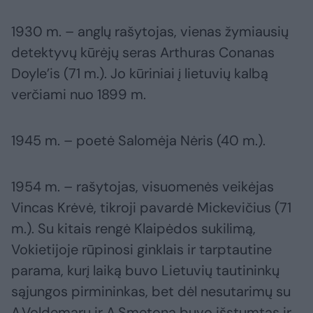
1930 m. – anglų rašytojas, vienas žymiausių
detektyvų kūrėjų seras Arthuras Conanas
Doyle’is (71 m.). Jo kūriniai į lietuvių kalbą
verčiami nuo 1899 m.
1945 m. – poetė Salomėja Nėris (40 m.).
1954 m. – rašytojas, visuomenės veikėjas
Vincas Krėvė, tikroji pavardė Mickevičius (71
m.). Su kitais rengė Klaipėdos sukilimą,
Vokietijoje rūpinosi ginklais ir tarptautine
parama, kurį laiką buvo Lietuvių tautininkų
sąjungos pirmininkas, bet dėl nesutarimų su
A.Voldemaru ir A.Smetona buvo išstumtas ir