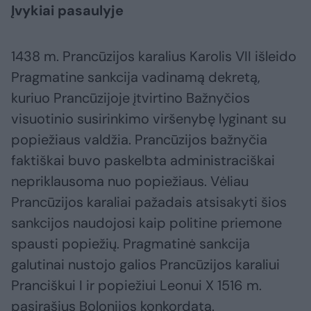
Įvykiai pasaulyje
1438 m. Prancūzijos karalius Karolis VII išleido
Pragmatine sankcija vadinamą dekretą,
kuriuo Prancūzijoje įtvirtino Bažnyčios
visuotinio susirinkimo viršenybę lyginant su
popiežiaus valdžia. Prancūzijos bažnyčia
faktiškai buvo paskelbta administraciškai
nepriklausoma nuo popiežiaus. Vėliau
Prancūzijos karaliai pažadais atsisakyti šios
sankcijos naudojosi kaip politine priemone
spausti popiežių. Pragmatinė sankcija
galutinai nustojo galios Prancūzijos karaliui
Pranciškui I ir popiežiui Leonui X 1516 m.
pasirašius Bolonijos konkordatą.