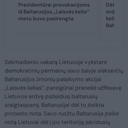
Prezidentūra: provokacijoms
Dėl gali
iš Baltarusijos „Laisvės kelio“
erdvės p
metu buvo pasirengta
kelio“ m
Baltarusi
Sekmadienio vakarą Lietuvoje vykstant
demokratinių permainų savo šalyje siekiančių
Baltarusijos žmonių palaikymo akcijai
„Laisvės kelias“, pareigūnai pranešė užfiksavę
Lietuvos erdvę pažeidusį baltarusių
sraigtasparnį, Baltarusijai dėl to įteikta
protesto nota. Savo ruožtu Baltarusija įteikė
notą Lietuvai dėl į jos teritoriją įskridusių