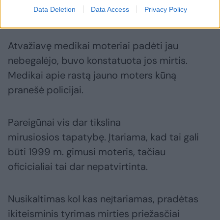
Data Deletion
Data Access
Privacy Policy
Atvažiavę medikai moteriai padėti jau
nebegalėjo, buvo konstatuota jos mirtis.
Medikai apie rastą jauno moters kūną
pranešė policijai.
Pareigūnai vis dar tikslina
mirusiosios tapatybę. Įtariama, kad tai gali
būti 1999 m. gimusi moteris, tačiau
oficicialiai tai dar nepatvirtinta.
Nusikaltimas kol kas neįtariamas, pradėtas
ikiteisminis tyrimas mirties priežasčiai