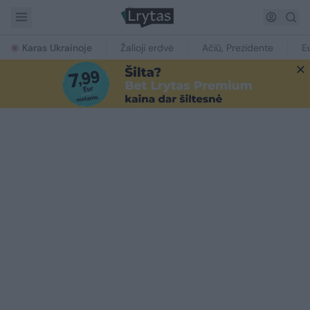
Karas Ukrainoje
Žalioji erdvė
Ačiū, Prezidente
E