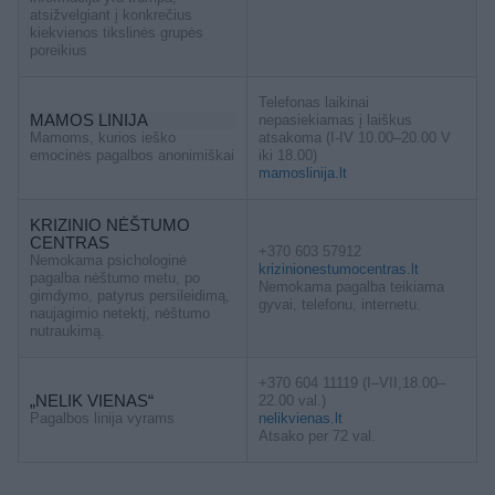
atsižvelgiant į konkrečius
kiekvienos tikslinės grupės
poreikius
Telefonas laikinai
MAMOS LINIJA
nepasiekiamas į laiškus
Mamoms, kurios ieško
atsakoma (I-IV 10.00–20.00 V
emocinės pagalbos anonimiškai
iki 18.00)
mamoslinija.lt
KRIZINIO NĖŠTUMO
CENTRAS
+370 603 57912
Nemokama psichologinė
krizinionestumocentras.lt
pagalba nėštumo metu, po
Nemokama pagalba teikiama
gimdymo, patyrus persileidimą,
gyvai, telefonu, internetu.
naujagimio netektį, nėštumo
nutraukimą.
+370 604 11119 (I–VII,18.00–
„NELIK VIENAS“
22.00 val.)
Pagalbos linija vyrams
nelikvienas.lt
Atsako per 72 val.