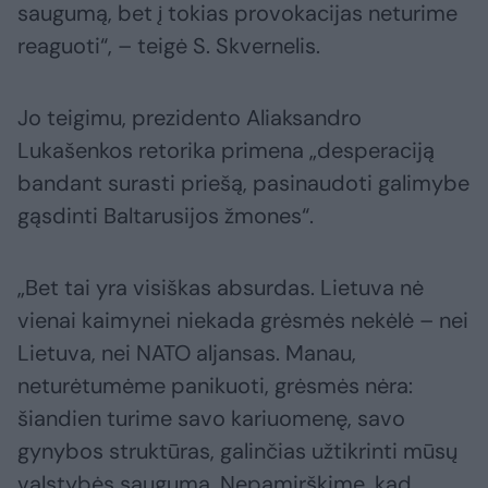
saugumą, bet į tokias provokacijas neturime
reaguoti“, – teigė S. Skvernelis.
Jo teigimu, prezidento Aliaksandro
Lukašenkos retorika primena „desperaciją
bandant surasti priešą, pasinaudoti galimybe
gąsdinti Baltarusijos žmones“.
„Bet tai yra visiškas absurdas. Lietuva nė
vienai kaimynei niekada grėsmės nekėlė – nei
Lietuva, nei NATO aljansas. Manau,
neturėtumėme panikuoti, grėsmės nėra:
šiandien turime savo kariuomenę, savo
gynybos struktūras, galinčias užtikrinti mūsų
valstybės saugumą. Nepamirškime, kad