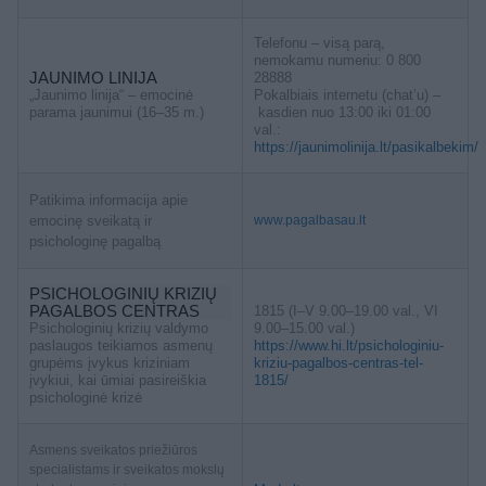
Telefonu – visą parą,
nemokamu numeriu: 0 800
JAUNIMO LINIJA
28888
„Jaunimo linija“ – emocinė
Pokalbiais internetu (chat’u) –
parama jaunimui (16–35 m.)
kasdien nuo 13:00 iki 01:00
val.:
https://jaunimolinija.lt/pasikalbekim/
Patikima informacija apie
emocinę sveikatą ir
www.pagalbasau.lt
psichologinę pagalbą
PSICHOLOGINIŲ KRIZIŲ
PAGALBOS CENTRAS
1815 (I–V 9.00–19.00 val., VI
Psichologinių krizių valdymo
9.00–15.00 val.)
paslaugos teikiamos asmenų
https://www.hi.lt/psichologiniu-
grupėms įvykus kriziniam
kriziu-pagalbos-centras-tel-
įvykiui, kai ūmiai pasireiškia
1815/
psichologinė krizė
Asmens sveikatos priežiūros
specialistams ir sveikatos mokslų