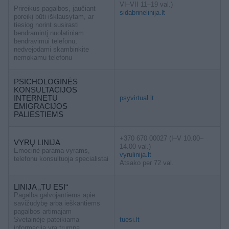
VI–VII 11–19 val.)
Prireikus pagalbos, jaučiant
sidabrinelinija.lt
poreikį būti išklausytam, ar
tiesiog norint susirasti
bendramintį nuolatiniam
bendravimui telefonu,
nedvejodami skambinkite
nemokamu telefonu
PSICHOLOGINĖS
KONSULTACIJOS
INTERNETU
psyvirtual.lt
EMIGRACIJOS
PALIESTIEMS
+370 670 00027 (I–V 10.00–
VYRŲ LINIJA
14.00 val.)
Emocinė parama vyrams,
vyrulinija.lt
telefonu konsultuoja specialistai
Atsako per 72 val.
LINIJA „TU ESI“
Pagalba galvojantiems apie
savižudybę arba ieškantiems
pagalbos artimajam
Svetainėje pateikiama
tuesi.lt
informacija yra trumpa,