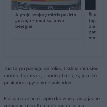
Alytuje senjorę mirtis pakirto
Šiurpūs 
gatvėje – medikai buvo
toje pači
bejėgiai
dieną ras
paties a
moterys
Tuo tarpu pareigūnai toliau tikslina mirusios
moters tapatybę, bando atkurti, ką ji veikė
paskutines gyvenimo valandas.
Policija praneša ir apie dar vieną rastą jauno
žmogaus kūną. Kaip rašoma policijos