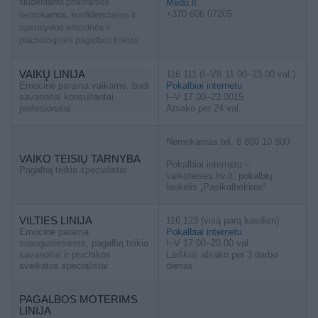
studentams prieinamos
Medo.lt
+370 606 07205
nemokamos, konfidencialios ir
operatyvios emocinės ir
psichologinės pagalbos tinklas
VAIKŲ LINIJA
116 111 (I–VII 11.00–23.00 val.)
Emocinė parama vaikams, budi
Pokalbiai internetu
savanoriai konsultantai,
I–V 17.00–23.0015
profesionalai
Atsako per 24 val.
Nemokamas tel. 8 800 10 800
VAIKO TEISIŲ TARNYBA
Pokalbiai internetu –
Pagalbą teikia specialistai
vaikoteises.lrv.lt, pokalbių
laukelis „Pasikalbėkime“
VILTIES LINIJA
116 123 (visą parą kasdien)
Emocinė parama
Pokalbiai internetu
suaugusiesiems, pagalbą teikia
I–V 17.00–20.00 val.
savanoriai ir psichikos
Laiškus atsako per 3 darbo
sveikatos specialistai
dienas
PAGALBOS MOTERIMS
LINIJA