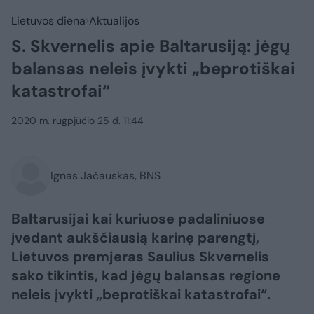
Lietuvos diena
Aktualijos
S. Skvernelis apie Baltarusiją: jėgų
balansas neleis įvykti „beprotiškai
katastrofai“
2020 m. rugpjūčio 25 d. 11:44
Ignas Jačauskas, BNS
Baltarusijai kai kuriuose padaliniuose
įvedant aukščiausią karinę parengtį,
Lietuvos premjeras Saulius Skvernelis
sako tikintis, kad jėgų balansas regione
neleis įvykti „beprotiškai katastrofai“.