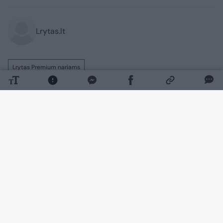
Lrytas.lt
Lrytas Premium nariams
„Ir tas, kas simpatizavo poniai Kazimirai, ir
tas, kas akmenį metė, visi turės ją
prisiminti. Ir prisimins šimtmečius“, – taip
apie anapilin iškeliavusią K.Prunskienę yra
kalbėjęs žinomas disidentas Viktoras
Petkus.