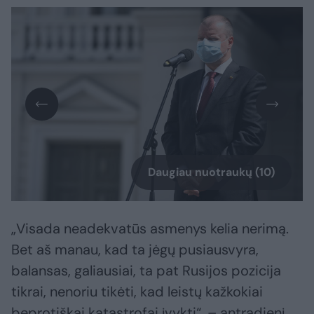
Daugiau nuotraukų (10)
„Visada neadekvatūs asmenys kelia nerimą.
Bet aš manau, kad ta jėgų pusiausvyra,
balansas, galiausiai, ta pat Rusijos pozicija
tikrai, nenoriu tikėti, kad leistų kažkokiai
beprotiškai katastrofai įvykti“, – antradienį