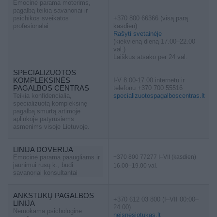
Emocinė parama moterims,
pagalbą teikia savanoriai ir
psichikos sveikatos
+370 800 66366 (visą parą
profesionalai
kasdien)
Rašyti svetainėje
(kiekvieną dieną 17.00–22.00
val.)
Laiškus atsako per 24 val.
SPECIALIZUOTOS
KOMPLEKSINĖS
I-V 8.00-17.00 internetu ir
PAGALBOS CENTRAS
telefonu +370 700 55516
Teikia konfidencialią,
specializuotospagalboscentras.lt
specializuotą kompleksinę
pagalbą smurtą artimoje
aplinkoje patyrusiems
asmenims visoje Lietuvoje.
LINIJA DOVERIJA
Emocinė parama paaugliams ir
+370 800 77277 I–VII (kasdien)
jaunimui rusų k., budi
16.00–19.00 val.
savanoriai konsultantai
ANKSTUKŲ PAGALBOS
+370 612 03 800 (I–VII 00:00–
LINIJA
24:00)
Nemokama psichologinė
neisnesiotukas.lt