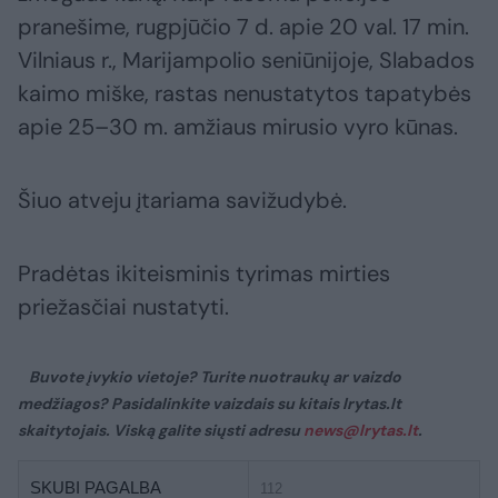
pranešime, rugpjūčio 7 d. apie 20 val. 17 min.
Vilniaus r., Marijampolio seniūnijoje, Slabados
kaimo miške, rastas nenustatytos tapatybės
apie 25–30 m. amžiaus mirusio vyro kūnas.
Šiuo atveju įtariama savižudybė.
Pradėtas ikiteisminis tyrimas mirties
priežasčiai nustatyti.
Buvote įvykio vietoje? Turite nuotraukų ar vaizdo
medžiagos? Pasidalinkite vaizdais su kitais lrytas.lt
skaitytojais. Viską galite siųsti adresu
news@lrytas.lt
.
SKUBI PAGALBA
112