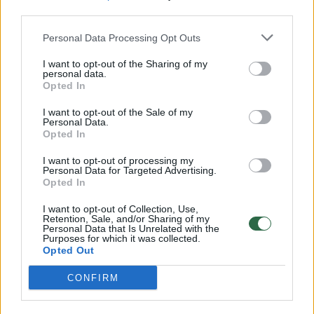
third parties.
Žmonės kilo įtarimas, kad jaunai moteriai
Personal Data Processing Opt Outs
kažkas negerai, todėl jie iškvietė greitosios
I want to opt-out of the Sharing of my
personal data.
pagalbos medikus.
Opted In
I want to opt-out of the Sale of my
Personal Data.
Pamatykite filmuotą medžiagą: ištrauktas
Opted In
į tvenkinį įskriejęs automobilis
I want to opt-out of processing my
Personal Data for Targeted Advertising.
Opted In
I want to opt-out of Collection, Use,
Retention, Sale, and/or Sharing of my
Personal Data that Is Unrelated with the
Purposes for which it was collected.
Opted Out
CONFIRM