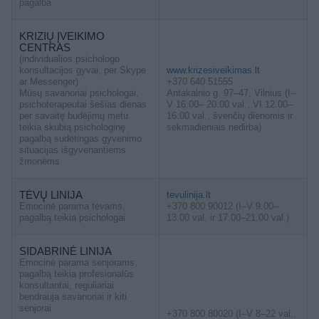
pagalba
KRIZIŲ ĮVEIKIMO
CENTRAS
(individualios psichologo
konsultacijos gyvai, per Skype
www.krizesiveikimas.lt
ar Messenger)
+370 640 51555
Mūsų savanoriai psichologai,
Antakalnio g. 97–47, Vilnius (I–
psichoterapeutai šešias dienas
V 16.00– 20.00 val., VI 12.00–
per savaitę budėjimų metu
16.00 val., švenčių dienomis ir
teikia skubią psichologinę
sekmadieniais nedirba)
pagalbą sudėtingas gyvenimo
situacijas išgyvenantiems
žmonėms
TĖVŲ LINIJA
tevulinija.lt
Emocinė parama tėvams,
+370 800 90012 (I–V 9.00–
pagalbą teikia psichologai
13.00 val. ir 17.00–21.00 val.)
SIDABRINĖ LINIJA
Emocinė parama senjorams,
pagalbą teikia profesionalūs
konsultantai, reguliariai
bendrauja savanoriai ir kiti
senjorai
+370 800 80020 (I–V 8–22 val.,