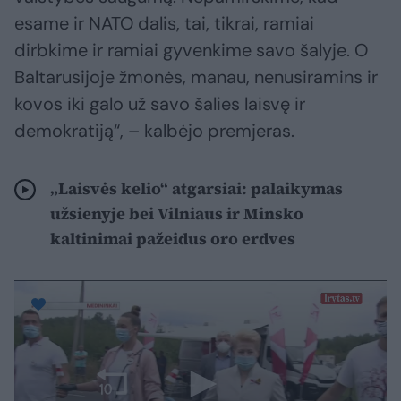
esame ir NATO dalis, tai, tikrai, ramiai
dirbkime ir ramiai gyvenkime savo šalyje. O
Baltarusijoje žmonės, manau, nenusiramins ir
kovos iki galo už savo šalies laisvę ir
demokratiją“, – kalbėjo premjeras.
„Laisvės kelio“ atgarsiai: palaikymas
užsienyje bei Vilniaus ir Minsko
kaltinimai pažeidus oro erdves