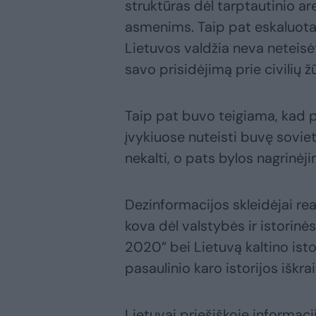
struktūras dėl tarptautinio a
asmenims. Taip pat eskaluotas
Lietuvos valdžia neva neteisė
savo prisidėjimą prie civilių ž
Taip pat buvo teigiama, kad 
įvykiuose nuteisti buvę soviet
nekalti, o pats bylos nagrinė
Dezinformacijos skleidėjai rea
kova dėl valstybės ir istori
2020” bei Lietuvą kaltino isto
pasaulinio karo istorijos iškr
Lietuvai priešiškoje informac