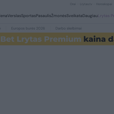
Orai
Lrytas.tv
Horoskopai
iena
Verslas
Sportas
Pasaulis
Žmonės
Sveikata
Daugiau
Lrytas 
e
Europos burės 2026
Darbo skelbimai