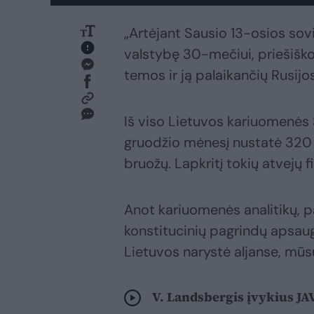
„Artėjant Sausio 13-osios sov
valstybę 30-mečiui, priešiško
temos ir ją palaikančių Rusij
Iš viso Lietuvos kariuomenės
gruodžio mėnesį nustatė 320 a
bruožų. Lapkritį tokių atvejų 
Anot kariuomenės analitikų, p
konstitucinių pagrindų apsau
Lietuvos narystė aljanse, mūsų
V. Landsbergis įvykius JAV