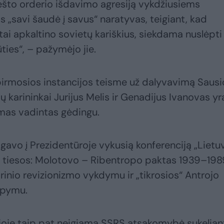
rešto orderio išdavimo agresiją vykdžiusiems
 „savi šaudė į savus“ naratyvas, teigiant, kad
tai apkaltino sovietų kariškius, siekdama nuslėpti
ūties“, – pažymėjo jie.
pirmosios instancijos teisme už dalyvavimą Sausi
ų karininkai Jurijus Melis ir Genadijus Ivanovas yr
jimas vadintas gėdingu.
gavo į Prezidentūroje vykusią konferenciją „Lietu
nės tiesos: Molotovo – Ribentropo paktas 1939–19
rinio revizionizmo vykdymu ir „tikrosios“ Antrojo
aipymu.
ijoje taip pat neigiama SSRS atsakomybė sukelian