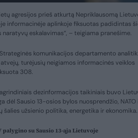
ietų agresijos prieš atkurtą Nepriklausomą Lietu
je informacinėje aplinkoje fiksuotas padidintas š
os naratyvų eskalavimas“, – teigiama pranešime.
 Strateginės komunikacijos departamento analitik
tvejų, turėjusių neigiamos informacinės veiklos
fiksuota 308.
agrindiniais dezinformacijos taikiniais buvo Liet
ga dėl Sausio 13-osios bylos nuosprendžio, NATO 
 šalies užsienio politika, energetika ir ekonomika.
 palygino su Sausio 13-ąja Lietuvoje