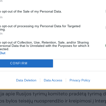
In
daryti poveikį visuomenei, mažinant Lietuvos
o opt-out of the Sale of my Personal Data.
In
 valstybei, menkinant pasitikėjimą aukščiausiomis
is bei narystės NATO svarbą. Priešiška informacij
to opt-out of processing my Personal Data for Targeted
ing.
elti Lietuvos žmonių nepasitenkinimą valstybe, skat
In
, skaldyti ir supriešinti tarpusavyje“, – pabrėžė
o opt-out of Collection, Use, Retention, Sale, and/or Sharing
ersonal Data that Is Unrelated with the Purposes for which it
lected.
Out
ausio 13-osios metinėms ir Lietuvos apeliacinio
CONFIRM
-osios byloje paskelbimui, priešiškoje informaci
naratyvų eskalavimas, teigia specialistai.
Data Deletion
Data Access
Privacy Policy
ija apie Rusijos tyrimų komiteto pradėtą tyrimą d
s bylos teisėjų nuosprendžio ir kreipimosi į Inter