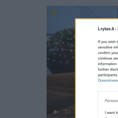
Lrytas.lt -
If you wish 
sensitive in
confirm you
continue se
information 
further disc
participants
Downstream 
Persona
I want t