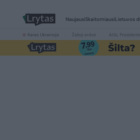
Naujausi
Skaitomiausi
Lietuvos d
Karas Ukrainoje
Žalioji erdvė
Ačiū, Prezident