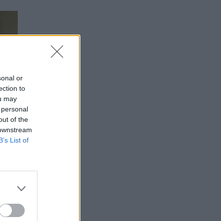
sonal or
ection to
ou may
 personal
out of the
 downstream
B’s List of