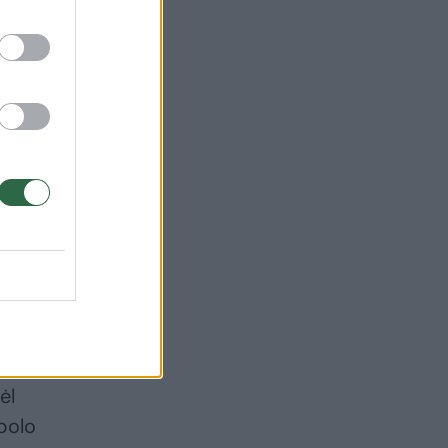
a
inti
nėje
ėl
polo