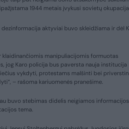
pripažįstama 1944 metais įvykusi sovietų okupacija
dezinformacija aktyviai buvo skleidžiama ir dėl 
r klaidinančiomis manipuliacijomis formuotas
s, jog Karo policija bus paversta nauja institucija
liečius vykdyti, protestams malšinti bei priversti
kdyti“, – rašoma kariuomenės pranešime.
oliau buvo stebimas didelis neigiamos informacijos
ntacijos tema.
riui Jensui Stoltenbergui pabrėžus Juodosios jūro