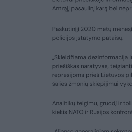
Antrąjį pasaulinį karą bei ne
Paskutinįjį 2020 metų mėnesį 
policijos įstatymo pataisų.
„Skleidžiama dezinformacija i
priešiškas naratyvas, teigianti
represijoms prieš Lietuvos pi
šalies žmonių skiepijimui vy
Analitikų teigimu, gruodį ir t
kiekis NATO ir Rusijos konfro
„Aljanso generaliniam sekreto