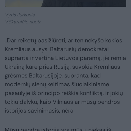
Vytis Jurkonis
V.Skaraičio nuotr.
„Dar reikėtų pasižiūrėti, ar ten nekyšo kokios
Kremliaus ausys. Baltarusių demokratai
supranta ir vertina Lietuvos paramą, jie remia
Ukrainą kare prieš Rusiją, suvokia Kremliaus
grėsmes Baltarusijoje, supranta, kad
modernių sienų keitimas šiuolaikiniame
pasaulyje iš principo reiškia konfliktą, ir jokių
tokių dalykų, kaip Vilniaus ar mūsų bendros
istorijos savinimasis, nėra.
Mūsų bendra istorija yra mūsų, niekas iš