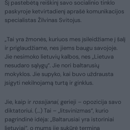
Šį pastebėtą reiškinį savo socialinio tinklo
paskyroje ketvirtadienį aprašė komunikacijos
specialistas Žilvinas Svitojus.
„Tai yra žmonės, kuriuos mes įsileidžiame į šalį
ir priglaudžiame, nes jiems baugu savojoje.
Jie nesimoko lietuvių kalbos, nes „Lietuva
nesudaro sąlygų“. Jie nori baltarusių
mokyklos. Jie supyko, kai buvo uždrausta
įsigyti nekilnojamą turtą ir ginklus.
Jie, kaip ir
rossijanai
, gerieji – opozicija savo
diktatoriui. (...) Tai – „litsvinizmas“, kurio
pagrindinė idėja: „Baltarusiai yra istoriniai
lietuviai“, o mums jie sukūrė terminą