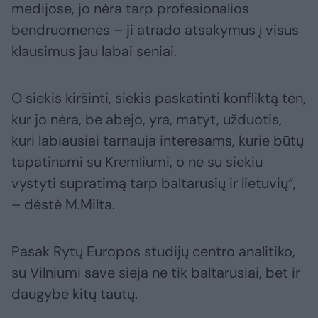
medijose, jo nėra tarp profesionalios
bendruomenės – ji atrado atsakymus į visus
klausimus jau labai seniai.
O siekis kiršinti, siekis paskatinti konfliktą ten,
kur jo nėra, be abejo, yra, matyt, užduotis,
kuri labiausiai tarnauja interesams, kurie būtų
tapatinami su Kremliumi, o ne su siekiu
vystyti supratimą tarp baltarusių ir lietuvių“,
– dėstė M.Milta.
Pasak Rytų Europos studijų centro analitiko,
su Vilniumi save sieja ne tik baltarusiai, bet ir
daugybė kitų tautų.