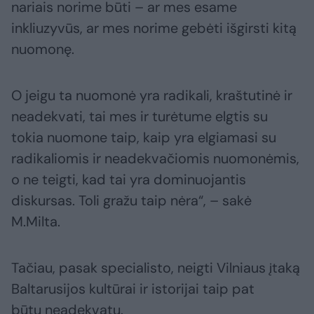
nariais norime būti – ar mes esame
inkliuzyvūs, ar mes norime gebėti išgirsti kitą
nuomonę.
O jeigu ta nuomonė yra radikali, kraštutinė ir
neadekvati, tai mes ir turėtume elgtis su
tokia nuomone taip, kaip yra elgiamasi su
radikaliomis ir neadekvačiomis nuomonėmis,
o ne teigti, kad tai yra dominuojantis
diskursas. Toli gražu taip nėra“, – sakė
M.Milta.
Tačiau, pasak specialisto, neigti Vilniaus įtaką
Baltarusijos kultūrai ir istorijai taip pat
būtų neadekvatu.