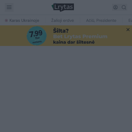
Karas Ukrainoje
Žalioji erdvė
Ačiū, Prezidente
E