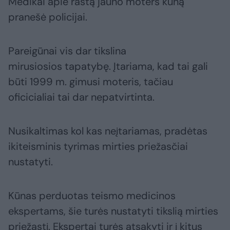
Medikai apie rastą jauno moters kūną
pranešė policijai.
Pareigūnai vis dar tikslina
mirusiosios tapatybę. Įtariama, kad tai gali
būti 1999 m. gimusi moteris, tačiau
oficicialiai tai dar nepatvirtinta.
Nusikaltimas kol kas neįtariamas, pradėtas
ikiteisminis tyrimas mirties priežasčiai
nustatyti.
Kūnas perduotas teismo medicinos
ekspertams, šie turės nustatyti tikslią mirties
priežastį. Ekspertai turės atsakyti ir į kitus