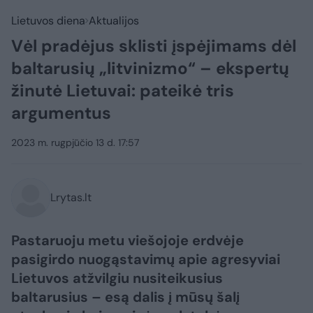
Lietuvos diena
Aktualijos
Vėl pradėjus sklisti įspėjimams dėl
baltarusių „litvinizmo“ – ekspertų
žinutė Lietuvai: pateikė tris
argumentus
2023 m. rugpjūčio 13 d. 17:57
Lrytas.lt
Pastaruoju metu viešojoje erdvėje
pasigirdo nuogąstavimų apie agresyviai
Lietuvos atžvilgiu nusiteikusius
baltarusius – esą dalis į mūsų šalį