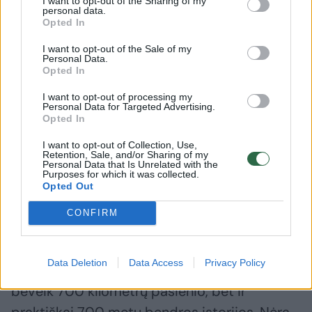
I want to opt-out of the Sharing of my
neapykantos skleidimas, nepasitikėjimo
personal data.
Opted In
skleidimas yra pavojingas reiškinys, ir jis yra
nesuderinamas su teisinės ir laisvos
I want to opt-out of the Sale of my
Personal Data.
valstybės principais“, – tvirtino V.Jurkonis.
Opted In
I want to opt-out of processing my
Personal Data for Targeted Advertising.
Tikrai nėra dominuojanti jėga
Opted In
I want to opt-out of Collection, Use,
Retention, Sale, and/or Sharing of my
Savo ruožtu Rytų Europos studijų centro
Personal Data that Is Unrelated with the
Purposes for which it was collected.
analitikas Maksimas Milta aiškino, kad šiuo
Opted Out
atveju reikėtų atsižvelgti į tris svarbiausias
CONFIRM
tezes.
Data Deletion
Data Access
Privacy Policy
„Pirmoji tezė: lietuviai ir baltarusiai turi ne tik
beveik 700 kilometrų pasienio, bet ir