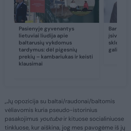
Pasienyje gyvenantys
Bare su b
lietuviai liudija apie
įsivėlęs D
baltarusių vykdomus
skleidė 
tardymus: dėl pigesnių
galiausi
prekių – kambariukas ir keisti
klausimai
„Jų opozicija su baltai/raudonai/baltomis
vėliavomis kuria pseudo-istorinius
pasakojimus
youtube
ir kituose socialiniuose
tinkluose, kur aiškina, jog mes pavogėme iš jų