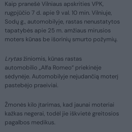
Kaip pranešė Vilniaus apskrities VPK,
rugpjūčio 7 d. apie 9 val. 10 min. Vilniuje,
Sodų g., automobilyje, rastas nenustatytos
tapatybės apie 25 m. amžiaus mirusios
moters kūnas be išorinių smurto požymių.
Lrytas
žiniomis, kūnas rastas
automobilio „Alfa Romeo“ priekinėje
sėdynėje. Automobilyje nejudančią moterį
pastebėjo praeiviai.
Žmonės kilo įtarimas, kad jaunai moteriai
kažkas negerai, todėl jie iškvietė greitosios
pagalbos medikus.