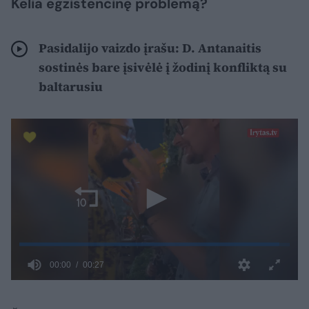
Kelia egzistencinę problemą?
Pasidalijo vaizdo įrašu: D. Antanaitis
sostinės bare įsivėlė į žodinį konfliktą su
baltarusiu