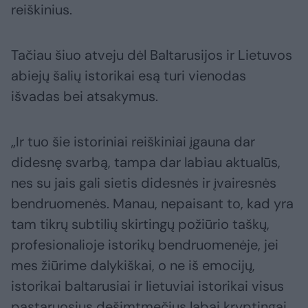
reiškinius.
Tačiau šiuo atveju dėl Baltarusijos ir Lietuvos
abiejų šalių istorikai esą turi vienodas
išvadas bei atsakymus.
„Ir tuo šie istoriniai reiškiniai įgauna dar
didesnę svarbą, tampa dar labiau aktualūs,
nes su jais gali sietis didesnės ir įvairesnės
bendruomenės. Manau, nepaisant to, kad yra
tam tikrų subtilių skirtingų požiūrio taškų,
profesionalioje istorikų bendruomenėje, jei
mes žiūrime dalykiškai, o ne iš emocijų,
istorikai baltarusiai ir lietuviai istorikai visus
pastaruosius dešimtmečius labai kryptingai