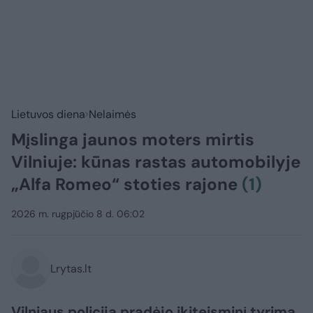
Lietuvos diena
Nelaimės
Mįslinga jaunos moters mirtis
Vilniuje: kūnas rastas automobilyje
„Alfa Romeo“ stoties rajone
(1)
2026 m. rugpjūčio 8 d. 06:02
Lrytas.lt
Vilniaus policija pradėjo ikiteisminį tyrimą