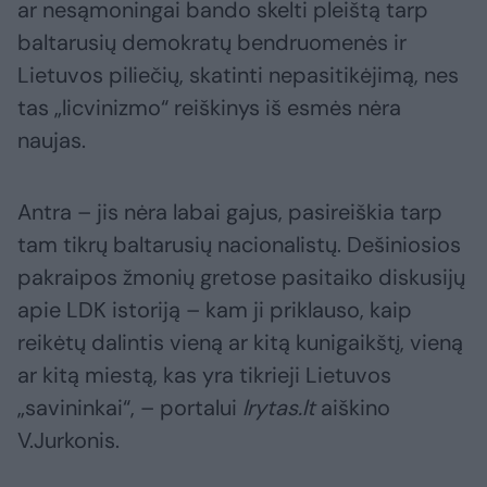
ar nesąmoningai bando skelti pleištą tarp
baltarusių demokratų bendruomenės ir
Lietuvos piliečių, skatinti nepasitikėjimą, nes
tas „licvinizmo“ reiškinys iš esmės nėra
naujas.
Antra – jis nėra labai gajus, pasireiškia tarp
tam tikrų baltarusių nacionalistų. Dešiniosios
pakraipos žmonių gretose pasitaiko diskusijų
apie LDK istoriją – kam ji priklauso, kaip
reikėtų dalintis vieną ar kitą kunigaikštį, vieną
ar kitą miestą, kas yra tikrieji Lietuvos
„savininkai“, – portalui
lrytas.lt
aiškino
V.Jurkonis.