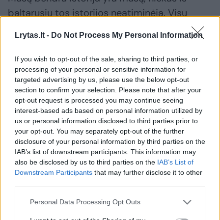
baltarusių tos istorijos neatiminėja. Visų
mūsų Baltijos valstybių, Lenkijos interesas
Lrytas.lt -
Do Not Process My Personal Information
yra tas, kad LDK istorijos Baltarusijoje, jos
visuomenėje būtų daugiau, nes tai reiškia,
If you wish to opt-out of the sale, sharing to third parties, or
processing of your personal or sensitive information for
kad Kremliaus įtakos yra mažiau“, – kalbėjo
targeted advertising by us, please use the below opt-out
V.Jurkonis.
section to confirm your selection. Please note that after your
opt-out request is processed you may continue seeing
interest-based ads based on personal information utilized by
Politologas pažymėjo, jog galimu potencialu
us or personal information disclosed to third parties prior to
your opt-out. You may separately opt-out of the further
įtampai dažniausiai pasinaudoja trečiosios
disclosure of your personal information by third parties on the
jėgos, šiuo atveju – Rusija.
IAB’s list of downstream participants. This information may
also be disclosed by us to third parties on the
IAB’s List of
Downstream Participants
that may further disclose it to other
„Į visus, kurie kelia tą erzulį, ar tai būtų
third parties.
baltarusiai, ar tai būtų Lietuvos piliečiai, aš
Personal Data Processing Opt Outs
pasižiūrėčiau atidžiau, nes suprantame, kad