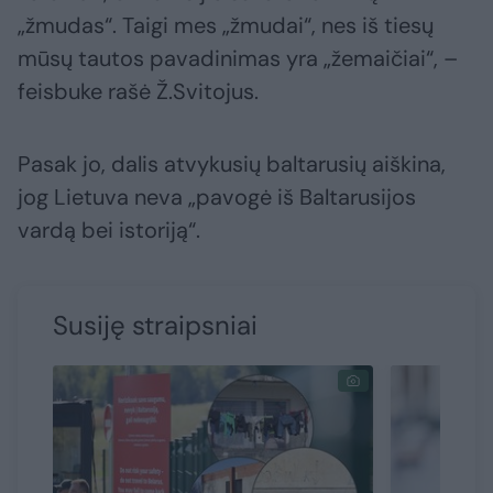
„žmudas“. Taigi mes „žmudai“, nes iš tiesų
mūsų tautos pavadinimas yra „žemaičiai“, –
feisbuke rašė Ž.Svitojus.
Pasak jo, dalis atvykusių baltarusių aiškina,
jog Lietuva neva „pavogė iš Baltarusijos
vardą bei istoriją“.
Susiję straipsniai