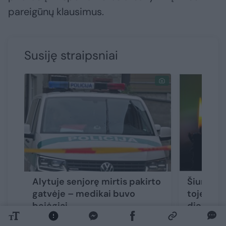
pareigūnų klausimus.
Susiję straipsniai
Alytuje senjorę mirtis pakirto
Šiurpūs 
gatvėje – medikai buvo
toje pači
bejėgiai
dieną ras
paties a