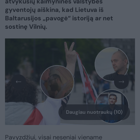
atvykusių kaimyninės valstybės
gyventojų aiškina, kad Lietuva iš
Baltarusijos „pavogė“ istoriją ar net
sostinę Vilnių.
Daugiau nuotraukų (10)
Pavyzdžiui, visai neseniai viename