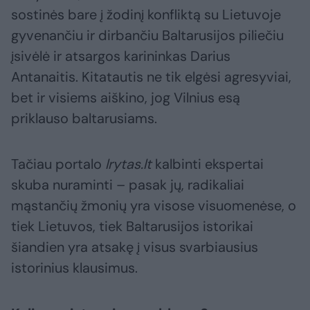
sostinės bare į žodinį konfliktą su Lietuvoje
gyvenančiu ir dirbančiu Baltarusijos piliečiu
įsivėlė ir atsargos karininkas Darius
Antanaitis. Kitatautis ne tik elgėsi agresyviai,
bet ir visiems aiškino, jog Vilnius esą
priklauso baltarusiams.
Tačiau portalo
lrytas.lt
kalbinti ekspertai
skuba nuraminti – pasak jų, radikaliai
mąstančių žmonių yra visose visuomenėse, o
tiek Lietuvos, tiek Baltarusijos istorikai
šiandien yra atsakę į visus svarbiausius
istorinius klausimus.