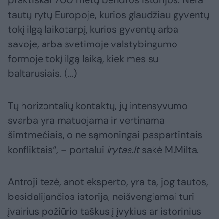
praktiškai 700 metų bendros istorijos. Nėra
tautų rytų Europoje, kurios glaudžiau gyventų
tokį ilgą laikotarpį, kurios gyventų arba
savoje, arba svetimoje valstybingumo
formoje tokį ilgą laiką, kiek mes su
baltarusiais. (...)
Tų horizontalių kontaktų, jų intensyvumo
svarba yra matuojama ir vertinama
šimtmečiais, o ne sąmoningai paspartintais
konfliktais“, – portalui
lrytas.lt
sakė M.Milta.
Antroji tezė, anot eksperto, yra ta, jog tautos,
besidalijančios istorija, neišvengiamai turi
įvairius požiūrio taškus į įvykius ar istorinius