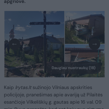
apgriovė.
Daugiau nuotraukų (18)
Kaip
lrytas.lt
sužinojo Vilniaus apskrities
policijoje, pranešimas apie avariją už Pilaitės
esančioje Vilkeliškių g. gautas apie 16 val. 09