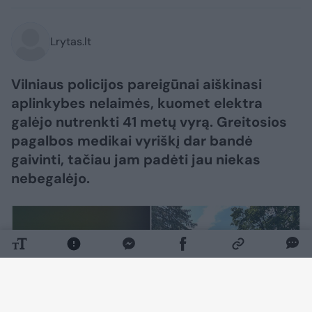
Lrytas.lt
Vilniaus policijos pareigūnai aiškinasi
aplinkybes nelaimės, kuomet elektra
galėjo nutrenkti 41 metų vyrą. Greitosios
pagalbos medikai vyriškį dar bandė
gaivinti, tačiau jam padėti jau niekas
nebegalėjo.