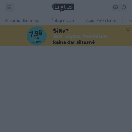
Karas Ukrainoje
Žalioji erdvė
Ačiū, Prezidente
E