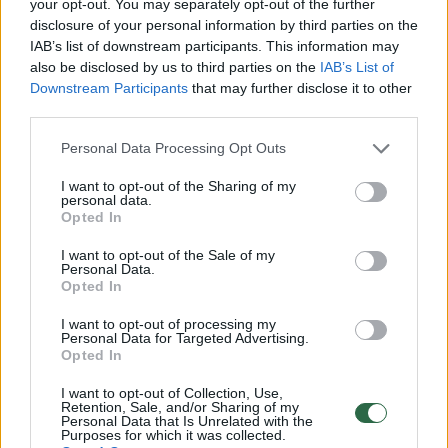
your opt-out. You may separately opt-out of the further
vairuotojas pripūtė 2,98 prom. Antru pūtimu
disclosure of your personal information by third parties on the
IAB’s list of downstream participants. This information may
– 2,83 prom.
also be disclosed by us to third parties on the
IAB’s List of
Downstream Participants
that may further disclose it to other
third parties.
Žmonės per incidentą nenukentėjo tik per
laimingą atsitiktinumą. Liudininkai teigia, kad
Personal Data Processing Opt Outs
apgriautame name gyvena jauna šeima su
I want to opt-out of the Sharing of my
personal data.
vaikais, kurie tuo metu buvo kitoje pastato
Opted In
pusėje.
I want to opt-out of the Sale of my
Personal Data.
Opted In
Vaikų buvo ir lauke aplinkui.
I want to opt-out of processing my
Personal Data for Targeted Advertising.
Opted In
„Ten visai greta yra ežero paplūdimys,
I want to opt-out of Collection, Use,
aplinkui buvo pilna šeimų su vaikais... Iki
Retention, Sale, and/or Sharing of my
Personal Data that Is Unrelated with the
didelės nelaimės visai nedaug trūko. Mano
Purposes for which it was collected.