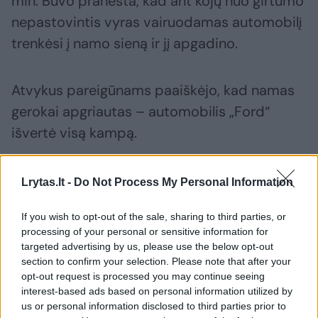
min. Buvo pranešta, kad ant kojų nuo girtumo
nepastovintis vyras vairuodamas automobilį
trenkėsi į namo sieną ir jį apgadino.
Atvykus pareigūnams paaiškėjo, kad namas
gerokai apgriautas – automobilis „Ford“
išvertė visą kampą.
Pasak liudininkų, transporto greitis toje
Lrytas.lt -
Do Not Process My Personal Information
vietoje yra apribotas iki 40 km/val. Manoma,
If you wish to opt-out of the sale, sharing to third parties, or
kad šitaip smarkiai namą apgadinęs
processing of your personal or sensitive information for
automobilis turėjo skrieti žymiai greičiau.
targeted advertising by us, please use the below opt-out
section to confirm your selection. Please note that after your
opt-out request is processed you may continue seeing
Informacija, kad vairuotojas (gim. 1967 m.)
interest-based ads based on personal information utilized by
us or personal information disclosed to third parties prior to
girtas, pasitvirtino. Pirmu pūtimu į alkotesterį