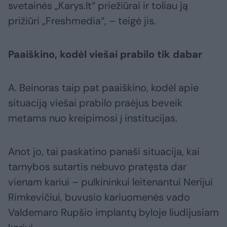
svetainės „Karys.lt“ priežiūrai ir toliau ją
prižiūri „Freshmedia“, – teigė jis.
Paaiškino, kodėl viešai prabilo tik dabar
A. Beinoras taip pat paaiškino, kodėl apie
situaciją viešai prabilo praėjus beveik
metams nuo kreipimosi į institucijas.
Anot jo, tai paskatino panaši situacija, kai
tarnybos sutartis nebuvo pratęsta dar
vienam kariui – pulkininkui leitenantui Nerijui
Rimkevičiui, buvusio kariuomenės vado
Valdemaro Rupšio implantų byloje liudijusiam