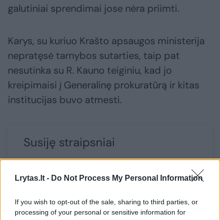
galutiniai sprendimai jose nėra priimti.
Karys, su kuriuo Krašto apsaugos ministerija
nepratęsė tarnybos sutarties, taip pat
nesutinka su R. Kauno teiginiu, kad jo
kreipimaisi į Generalinę prokuratūrą ir kitas
institucijas buvo atmesti.
Susiję straipsniai
Lrytas.lt -
Do Not Process My Personal Information
If you wish to opt-out of the sale, sharing to third parties, or
processing of your personal or sensitive information for