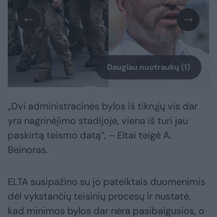
Daugiau nuotraukų (1)
„Dvi administracinės bylos iš tikrųjų vis dar
yra nagrinėjimo stadijoje, viena iš turi jau
paskirtą teismo datą“, – Eltai teigė A.
Beinoras.
ELTA susipažino su jo pateiktais duomenimis
dėl vykstančių teisinių procesų ir nustatė,
kad minimos bylos dar nėra pasibaigusios, o