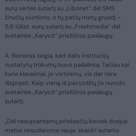
eurų vertės sutartį su „Libonet“ dėl SMS
žinučių siuntimo, o tų pačių metų gruodį –
5,6 tūkst. eurų sutartį su „Freshmedia“ dėl
svetainės „Karys.lt“ priežiūros paslaugų.
A. Beinoras teigia, kad dalis institucijų
nustatytų trūkumų buvo pašalinta. Tačiau kai
kurie klausimai, jo vertinimu, vis dar nėra
išspręsti. Kaip vieną iš pavyzdžių jis nurodo
svetainės „Karys.lt“ priežiūros paslaugų
sutartį.
„Dėl nesuprantamų priežasčių beveik dvejus
metus nesudaroma nauja, skaidri sutartis