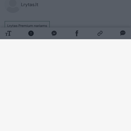
Lrytas.lt
Lrytas Premium nariams
Lietuvos apeliaciniame teisme 62 metų
Vigintas Arbačauskas iš paskutiniųjų
stengėsi atsikratyti maniako skerdiko
etiketės, bet teisėjų kolegija nepatikėjo,
kad jis netyčia kirviu dviem moterims
praskėlė kaukolę.