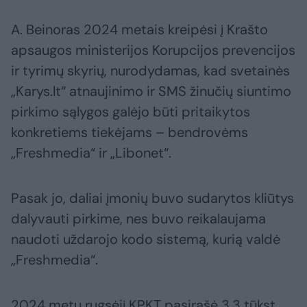
A. Beinoras 2024 metais kreipėsi į Krašto
apsaugos ministerijos Korupcijos prevencijos
ir tyrimų skyrių, nurodydamas, kad svetainės
„Karys.lt“ atnaujinimo ir SMS žinučių siuntimo
pirkimo sąlygos galėjo būti pritaikytos
konkretiems tiekėjams – bendrovėms
„Freshmedia“ ir „Libonet“.
Pasak jo, daliai įmonių buvo sudarytos kliūtys
dalyvauti pirkime, nes buvo reikalaujama
naudoti uždarojo kodo sistemą, kurią valdė
„Freshmedia“.
2024 metų rugsėjį KPKT pasirašė 3,3 tūkst.