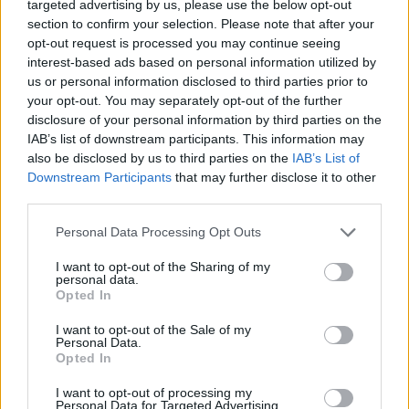
targeted advertising by us, please use the below opt-out
→
section to confirm your selection. Please note that after your
opt-out request is processed you may continue seeing
interest-based ads based on personal information utilized by
Žiniasklaida: Rusija svarsto
Politikai
us or personal information disclosed to third parties prior to
your opt-out. You may separately opt-out of the further
smūgius Baltijos regione
grėsmę Li
disclosure of your personal information by third parties on the
Ukrainos gamybos dronais
(4)
hibridinė
IAB’s list of downstream participants. This information may
dezinfor
also be disclosed by us to third parties on the
IAB’s List of
Downstream Participants
that may further disclose it to other
third parties.
Personal Data Processing Opt Outs
„Kiek man žinoma, ponas Kaunas teigia, kad
I want to opt-out of the Sharing of my
personal data.
Generalinė prokuratūra atmetė mano
Opted In
pranešimą kaip nepagrįstą ar panašiai. Tačiau
I want to opt-out of the Sale of my
Personal Data.
Generalinė prokuratūra man suteikė
Opted In
pranešėjo statusą, o pranešimą perdavė
I want to opt-out of processing my
nagrinėti Specialiųjų tyrimų tarnybai (STT)“, –
Personal Data for Targeted Advertising.