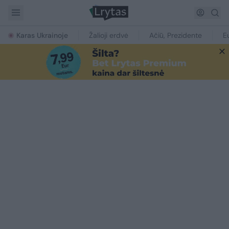
Karas Ukrainoje
Žalioji erdvė
Ačiū, Prezidente
E