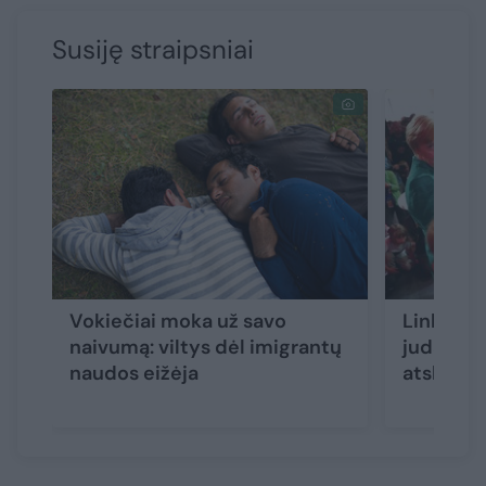
Susiję straipsniai
Vokiečiai moka už savo
Link dar
naivumą: viltys dėl imigrantų
judanti 
naudos eižėja
atskleid