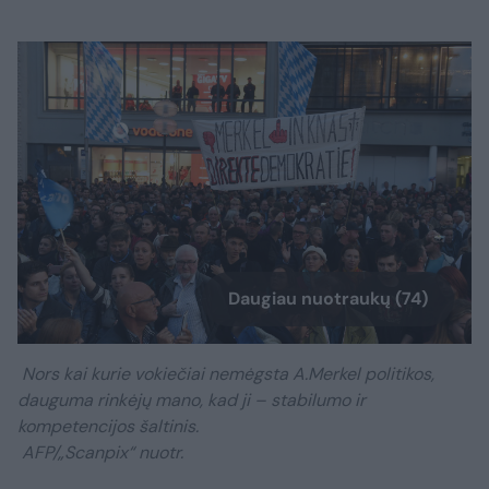
Daugiau nuotraukų (74)
Nors kai kurie vokiečiai nemėgsta A.Merkel politikos,
dauguma rinkėjų mano, kad ji – stabilumo ir
kompetencijos šaltinis.
AFP/„Scanpix“ nuotr.