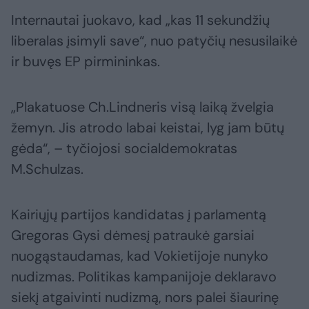
Internautai juokavo, kad „kas 11 sekundžių
liberalas įsimyli save“, nuo patyčių nesusilaikė
ir buvęs EP pirmininkas.
„Plakatuose Ch.Lindneris visą laiką žvelgia
žemyn. Jis atrodo labai keistai, lyg jam būtų
gėda“, – tyčiojosi socialdemokratas
M.Schulzas.
Kairiųjų partijos kandidatas į parlamentą
Gregoras Gysi dėmesį patraukė garsiai
nuogąstaudamas, kad Vokietijoje nunyko
nudizmas. Politikas kampanijoje deklaravo
siekį atgaivinti nudizmą, nors palei šiaurinę