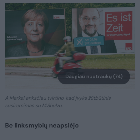
Daugiau nuotraukų (74)
A.Merkel anksčiau tvirtino, kad įvyks žūtbūtinis
susirėmimas su M.Shulzu.
Be linksmybių neapsiėjo