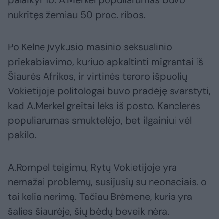
palaikymo. A.Merkel populiarumas buvo
nukritęs žemiau 50 proc. ribos.
Po Kelne įvykusio masinio seksualinio
priekabiavimo, kuriuo apkaltinti migrantai iš
Šiaurės Afrikos, ir virtinės teroro išpuolių
Vokietijoje politologai buvo pradėję svarstyti,
kad A.Merkel greitai lėks iš posto. Kanclerės
populiarumas smuktelėjo, bet ilgainiui vėl
pakilo.
A.Rompel teigimu, Rytų Vokietijoje yra
nemažai problemų, susijusių su neonaciais, o
tai kelia nerimą. Tačiau Brėmene, kuris yra
šalies šiaurėje, šių bėdų beveik nėra.