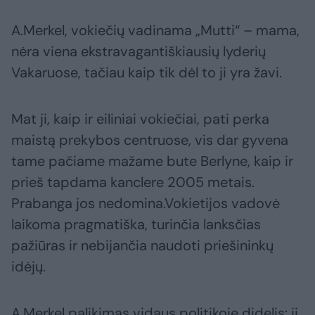
A.Merkel, vokiečių vadinama „Mutti“ – mama,
nėra viena ekstravagantiškiausių lyderių
Vakaruose, tačiau kaip tik dėl to ji yra žavi.
Mat ji, kaip ir eiliniai vokiečiai, pati perka
maistą prekybos centruose, vis dar gyvena
tame pačiame mažame bute Berlyne, kaip ir
prieš tapdama kanclere 2005 metais.
Prabanga jos nedomina.Vokietijos vadovė
laikoma pragmatiška, turinčia lanksčias
pažiūras ir nebijančia naudoti priešininkų
idėjų.
A.Merkel palikimas vidaus politikoje didelis: ji