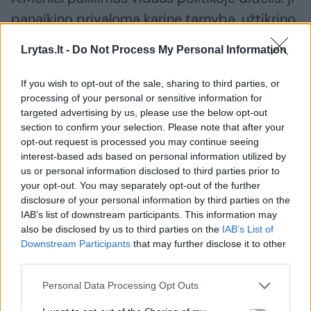
panaikino privalomą karinę tarnybą, užtikrino
pašalpą vaikus prižiūrintiems tėčiams,
Lrytas.lt -
Do Not Process My Personal Information
pagreitino branduolinių elektrinių uždarymą
po 2011 metų tragedijos Fukušimoje,
If you wish to opt-out of the sale, sharing to third parties, or
processing of your personal or sensitive information for
Japonijoje. Naujausias svarbus jos politinis
targeted advertising by us, please use the below opt-out
žingsnis – užpernai atvertos sienos
section to confirm your selection. Please note that after your
pabėgėliams.
opt-out request is processed you may continue seeing
interest-based ads based on personal information utilized by
us or personal information disclosed to third parties prior to
your opt-out. You may separately opt-out of the further
Tiesa, pastaruoju metu A.Merkel sulaukė vis
disclosure of your personal information by third parties on the
daugiau kritikos, kad tolsta nuo žmonių ir
IAB’s list of downstream participants. This information may
realybės – visai kaip buvo kalbėta apie jos
also be disclosed by us to third parties on the
IAB’s List of
Downstream Participants
that may further disclose it to other
politinį mokytoją buvusį kanclerį Helmutą
third parties.
Kohlį.
Personal Data Processing Opt Outs