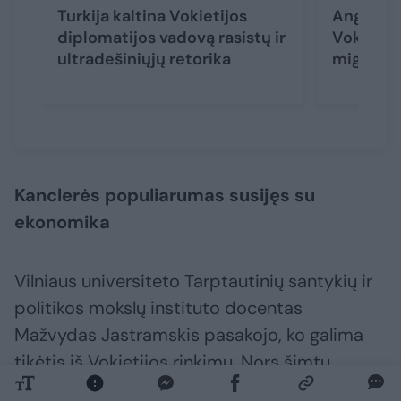
Turkija kaltina Vokietijos
Angela Me
diplomatijos vadovą rasistų ir
Vokietiją
ultradešiniųjų retorika
migrant
Kanclerės populiarumas susijęs su
ekonomika
Vilniaus universiteto Tarptautinių santykių ir
politikos mokslų instituto docentas
Mažvydas Jastramskis pasakojo, ko galima
tikėtis iš Vokietijos rinkimų. Nors šimtu
procentų politikoje nieko negalima