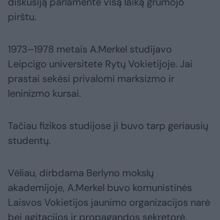
diskusiją parlamente visą laiką grūmojo
pirštu.
1973–1978 metais A.Merkel studijavo
Leipcigo universitete Rytų Vokietijoje. Jai
prastai sekėsi privalomi marksizmo ir
leninizmo kursai.
Tačiau fizikos studijose ji buvo tarp geriausių
studentų.
Vėliau, dirbdama Berlyno mokslų
akademijoje, A.Merkel buvo komunistinės
Laisvos Vokietijos jaunimo organizacijos narė
bei agitacijos ir propagandos sekretorė.