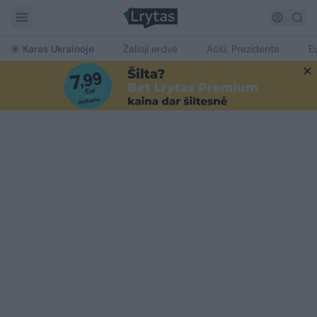
Karas Ukrainoje
Žalioji erdvė
Ačiū, Prezidente
E