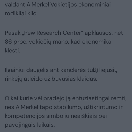
valdant A.Merkel Vokietijos ekonominiai
rodikliai kilo.
Pasak „Pew Research Center“ apklausos, net
86 proc. vokiečių mano, kad ekonomika
klesti.
Ilgainiui daugelis ant kanclerės tulžį liejusių
rinkėjų atleido už buvusias klaidas.
O kai kurie vėl pradėjo ją entuziastingai remti,
nes A.Merkel tapo stabilumo, užtikrintumo ir
kompetencijos simboliu neaiškiais bei
pavojingais laikais.