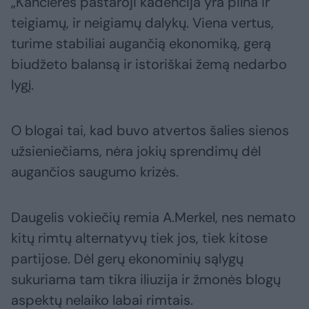
„Kanclerės pastaroji kadencija yra pilna ir
teigiamų, ir neigiamų dalykų. Viena vertus,
turime stabiliai augančią ekonomiką, gerą
biudžeto balansą ir istoriškai žemą nedarbo
lygį.
O blogai tai, kad buvo atvertos šalies sienos
užsieniečiams, nėra jokių sprendimų dėl
augančios saugumo krizės.
Daugelis vokiečių remia A.Merkel, nes nemato
kitų rimtų alternatyvų tiek jos, tiek kitose
partijose. Dėl gerų ekonominių sąlygų
sukuriama tam tikra iliuzija ir žmonės blogų
aspektų nelaiko labai rimtais.