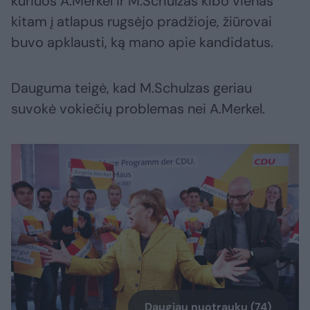
kuriuos A.Merkel ir M.Schulzas kibo vienas
kitam į atlapus rugsėjo pradžioje, žiūrovai
buvo apklausti, ką mano apie kandidatus.
Dauguma teigė, kad M.Schulzas geriau
suvokė vokiečių problemas nei A.Merkel.
Daugiau nuotraukų (74)