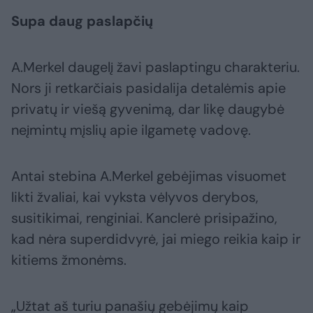
Supa daug paslapčių
A.Merkel daugelį žavi paslaptingu charakteriu.
Nors ji retkarčiais pasidalija detalėmis apie
privatų ir viešą gyvenimą, dar likę daugybė
neįmintų mįslių apie ilgametę vadovę.
Antai stebina A.Merkel gebėjimas visuomet
likti žvaliai, kai vyksta vėlyvos derybos,
susitikimai, renginiai. Kanclerė prisipažino,
kad nėra superdidvyrė, jai miego reikia kaip ir
kitiems žmonėms.
„Užtat aš turiu panašių gebėjimų kaip