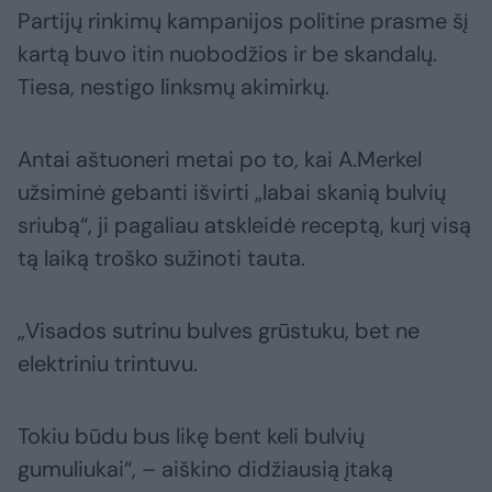
Partijų rinkimų kampanijos politine prasme šį
kartą buvo itin nuobodžios ir be skandalų.
Tiesa, nestigo linksmų akimirkų.
Antai aštuoneri metai po to, kai A.Merkel
užsiminė gebanti išvirti „labai skanią bulvių
sriubą“, ji pagaliau atskleidė receptą, kurį visą
tą laiką troško sužinoti tauta.
„Visados sutrinu bulves grūstuku, bet ne
elektriniu trintuvu.
Tokiu būdu bus likę bent keli bulvių
gumuliukai“, – aiškino didžiausią įtaką