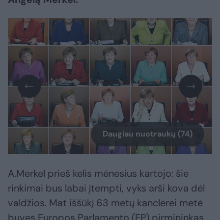
Daugiau nuotraukų (74)
A.Merkel prieš kelis mėnesius kartojo: šie
rinkimai bus labai įtempti, vyks arši kova dėl
valdžios. Mat iššūkį 63 metų kanclerei metė
buvęs Europos Parlamento (EP) pirmininkas,