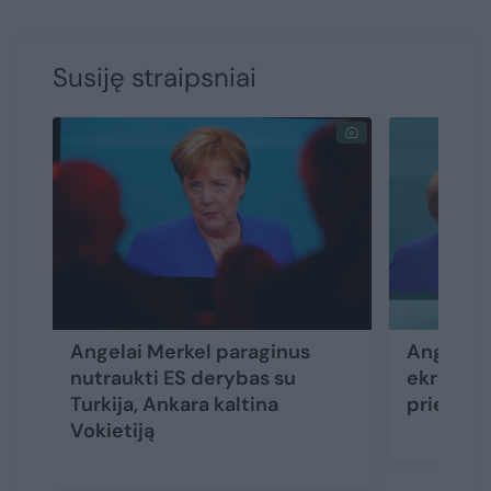
Susiję straipsniai
Angelai Merkel paraginus
Angela M
nutraukti ES derybas su
ekrane s
Turkija, Ankara kaltina
priešini
Vokietiją