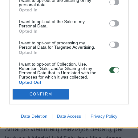
I want to opt-out of the Sharing of my
„Žmonės jaučia, kad A.Merkel lyg pasiklydusi
personal data.
Opted In
svajose. Vis daugiau žmonių pastebi, kokia ji
yra pasipūtusi.
I want to opt-out of the Sale of my
Personal Data.
Opted In
Paskutiniai ketveri H.Kohlio valdymo metai
I want to opt-out of processing my
Personal Data for Targeted Advertising.
buvo stagnacijos ir politinės agonijos
Opted In
laikotarpis. Nenoriu, kad Vokietija vėl tai
I want to opt-out of Collection, Use,
Retention, Sale, and/or Sharing of my
patirtų“, – tikino M.Schulzas.
Personal Data that Is Unrelated with the
Purposes for which it was collected.
Opted Out
Nors kanclerio posto siekiančio M.Schulzo
CONFIRM
pastabų tikslas savaime aiškus, panašios
nuomonės laikosi ir kai kurie kiti vokiečiai.
Data Deletion
Data Access
Privacy Policy
Antai po vienintelių televizijos debatų, per