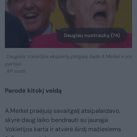
Daugiau nuotraukų (74)
Daugelis Vokietijos ekspertų pergalę žada A.Merkel ir jos
partijai.
AP nuotr.
Parodė kitokį veidą
A.Merkel praėjusį savaitgalį atsipalaidavo,
skyrė daug laiko bendrauti su jaunąja
Vokietijos karta ir atvėrė širdį mažiesiems