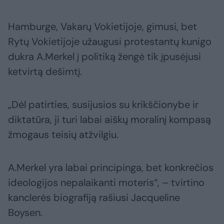
Hamburge, Vakarų Vokietijoje, gimusi, bet
Rytų Vokietijoje užaugusi protestantų kunigo
dukra A.Merkel į politiką žengė tik įpusėjusi
ketvirtą dešimtį.
„Dėl patirties, susijusios su krikščionybe ir
diktatūra, ji turi labai aiškų moralinį kompasą
žmogaus teisių atžvilgiu.
A.Merkel yra labai principinga, bet konkrečios
ideologijos nepalaikanti moteris“, – tvirtino
kanclerės biografiją rašiusi Jacqueline
Boysen.