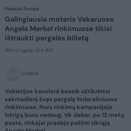
Pasaulis
Europa
Galingiausia moteris Vakaruose
Angela Merkel rinkimuose tikisi
ištraukti pergalės bilietą
2017 m. rugsėjo 23 d. 16:11
Lrytas.lt
Vokietijos kanclerė beveik užtikrintai
sekmadienį švęs pergalę federaliniuose
rinkimuose. Nors rinkimų kampanijoje
intrigų buvo nedaug, tik dabar, po 12 metų
poste, rinkėjai pradėjo pažinti tikrąją
Angelą Merkel.