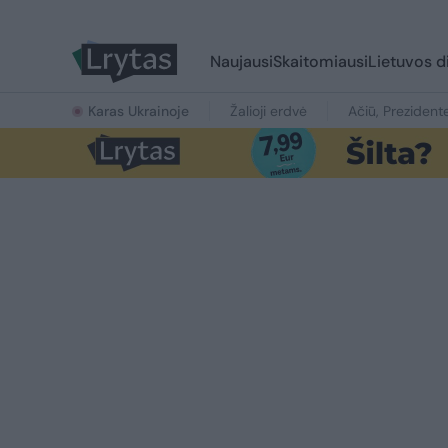
Naujausi
Skaitomiausi
Lietuvos d
Karas Ukrainoje
Žalioji erdvė
Ačiū, Prezident