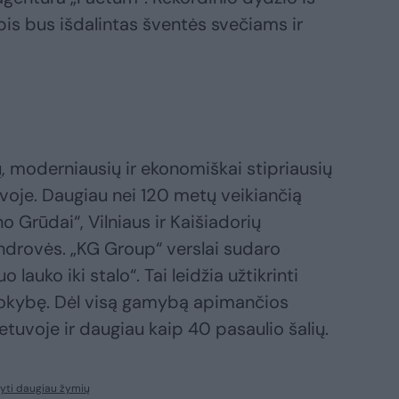
is bus išdalintas šventės svečiams ir
, moderniausių ir ekonomiškai stipriausių
voje. Daugiau nei 120 metų veikiančią
 Grūdai“, Vilniaus ir Kaišiadorių
ndrovės. „KG Group“ verslai sudaro
lauko iki stalo“. Tai leidžia užtikrinti
okybę. Dėl visą gamybą apimančios
tuvoje ir daugiau kaip 40 pasaulio šalių.
yti daugiau žymių