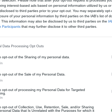
r selection. Please note that after your opt-out request is processed y
 Lietuvos žemėlapį. Rekordo siekimą
eing interest-based ads based on personal information utilized by us or
disclosed to third parties prior to your opt-out. You may separately opt-
oup“, valdanti Vilniaus ir Kaišiadorių
losure of your personal information by third parties on the IAB’s list of
. This information may also be disclosed by us to third parties on the
IA
Participants
that may further disclose it to other third parties.
ų festivalio tema yra laisvė, iš karto kilo
vos valstybės prizmę. Laisvė yra tautos
l Data Processing Opt Outs
 Lietuvos pasididžiavimas. Didžiuojamės,
o opt-out of the Sharing of my personal data.
 užaugęs didžiausias paukštienos
In
gamybos grandinė nuo lauko iki stalo
produkcijos kokybę, bet ir lietuviškumą
o opt-out of the Sale of my Personal Data.
In
 galutinio produkto pagaminimo. Galime
šką kokybę esame vertinami tiek Lietuvoje,
to opt-out of processing my Personal Data for Targeted
ing.
doryse, kur veikia ir mūsų paukštynas,
In
s yra puiki proga mums pagerbti savo
o opt-out of Collection, Use, Retention, Sale, and/or Sharing
ersonal Data that Is Unrelated with the Purposes for which it