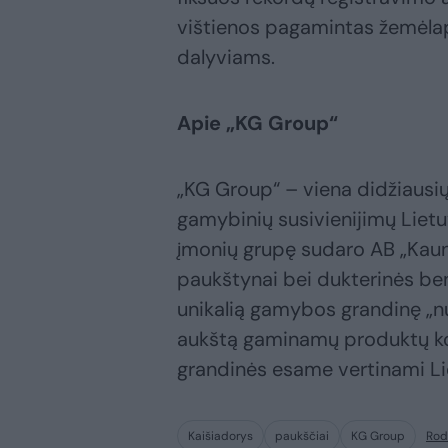
vištienos pagamintas žemėlap
dalyviams.
Apie „KG Group“
„KG Group“ – viena didžiausių
gamybinių susivienijimų Lietu
įmonių grupę sudaro AB „Kauno
paukštynai bei dukterinės be
unikalią gamybos grandinę „nuo 
aukštą gaminamų produktų k
grandinės esame vertinami Lie
Kaišiadorys
paukščiai
KG Group
Rod