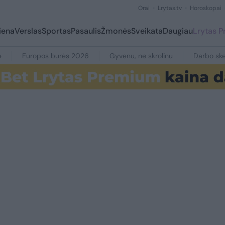
Orai
Lrytas.tv
Horoskopai
iena
Verslas
Sportas
Pasaulis
Žmonės
Sveikata
Daugiau
Lrytas 
e
Europos burės 2026
Gyvenu, ne skrolinu
Darbo ske