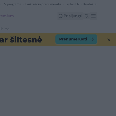
TV programa
Laikraščio prenumerata
Lrytas EN
Kontaktai
Premium
Prisijungti
lbimai