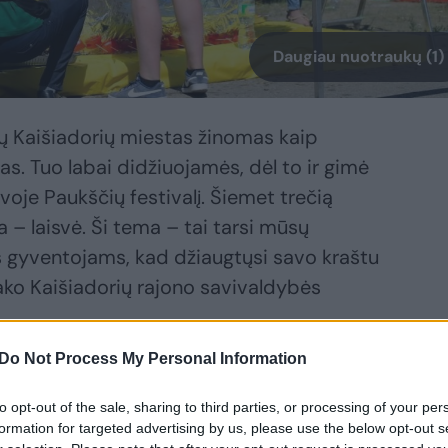
Daugiau nuotraukų (1)
 Kaišiadorių miestas žinomas kaip
as. Tuo labai didžiuojamės, dėl to ir gimė
tuvoje Paukščių festivalį. Šiemet trečią
 – laisvė. Ši tema – tai tarsi mūsų
s gyventojams, kad džiaugtųsi savo kraštu
 sako Kaišiadorių rajono savivaldybės
Do Not Process My Personal Information
ios atrakcijos: paukščių paroda, kiaušinių
to opt-out of the sale, sharing to third parties, or processing of your per
jos į paukščių stebėjimo vietas ir daug
formation for targeted advertising by us, please use the below opt-out s
nuojama iš ant grilio keptos vištienos