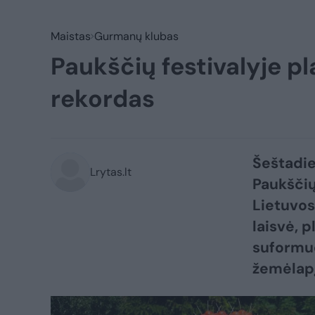
Maistas
Gurmanų klubas
Paukščių festivalyje p
rekordas
Šeštadie
Lrytas.lt
Paukščių
Lietuvos
laisvė, 
suformuo
žemėlapį