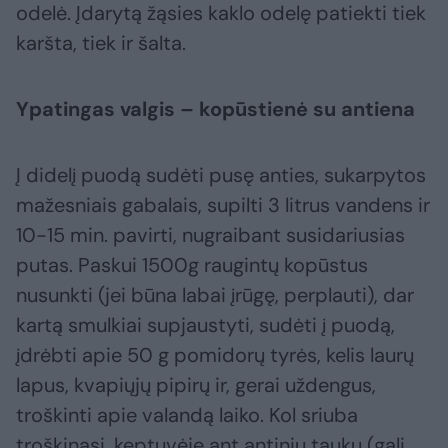
odelė. Įdarytą žąsies kaklo odelę patiekti tiek
karšta, tiek ir šalta.
Ypatingas valgis – kopūstienė su antiena
Į didelį puodą sudėti pusę anties, sukarpytos
mažesniais gabalais, supilti 3 litrus vandens ir
10-15 min. pavirti, nugraibant susidariusias
putas. Paskui 1500g raugintų kopūstus
nusunkti (jei būna labai įrūgę, perplauti), dar
kartą smulkiai supjaustyti, sudėti į puodą,
įdrėbti apie 50 g pomidorų tyrės, kelis laurų
lapus, kvapiųjų pipirų ir, gerai uždengus,
troškinti apie valandą laiko. Kol sriuba
troškinasi, keptuvėje ant antinių taukų (gali