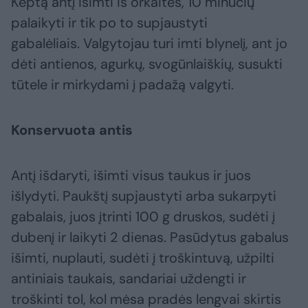
Keptą antį išimti iš orkaitės, 10 minučių
palaikyti ir tik po to supjaustyti
gabalėliais. Valgytojau turi imti blynelį, ant jo
dėti antienos, agurkų, svogūnlaiškių, susukti
tūtele ir mirkydami į padažą valgyti.
Konservuota antis
Antį išdaryti, išimti visus taukus ir juos
išlydyti. Paukštį supjaustyti arba sukarpyti
gabalais, juos įtrinti 100 g druskos, sudėti į
dubenį ir laikyti 2 dienas. Pasūdytus gabalus
išimti, nuplauti, sudėti į troškintuvą, užpilti
antiniais taukais, sandariai uždengti ir
troškinti tol, kol mėsa pradės lengvai skirtis