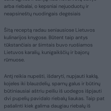
arba riebalai, o kepsniai nejuoduotų ir
neapsineštų nuodingais degėsiais
Šitą receptą radau seniausiose Lietuvos
kulinarijos knygose. Būtent taip antys
tūkstančiais ar šimtais buvo ruošiamos
Lietuvos karalių, kunigaikščių ir bajorų
rūmuose.
Antį reikia nupešti, išdaryti, nupjauti kaklą,
kojeles iki blauzdelių, sparnų galus ir būtinų
būtiniausiai aštriu peiliu iš uodegos išpjauti
dvi pupelių pavidalo riebalų liaukas. Taip pat
pašalinti kiek galima daugiau riebalų iš