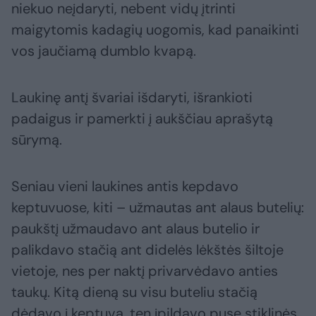
niekuo neįdaryti, nebent vidų įtrinti
maigytomis kadagių uogomis, kad panaikinti
vos jaučiamą dumblo kvapą.
Laukinę antį švariai išdaryti, išrankioti
padaigus ir pamerkti į aukščiau aprašytą
sūrymą.
Seniau vieni laukines antis kepdavo
keptuvuose, kiti – užmautas ant alaus butelių:
paukštį užmaudavo ant alaus butelio ir
palikdavo stačią ant didelės lėkštės šiltoje
vietoje, nes per naktį privarvėdavo anties
taukų. Kitą dieną su visu buteliu stačią
dėdavo į keptuvą, ten įpildavo pusę stiklinės