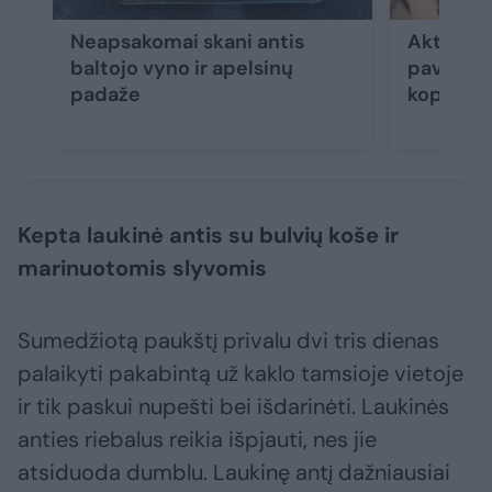
Neapsakomai skani antis
Aktorė i
baltojo vyno ir apelsinų
paveldėj
padaže
kopūstai
Kepta laukinė antis su bulvių koše ir
marinuotomis slyvomis
Sumedžiotą paukštį privalu dvi tris dienas
palaikyti pakabintą už kaklo tamsioje vietoje
ir tik paskui nupešti bei išdarinėti. Laukinės
anties riebalus reikia išpjauti, nes jie
atsiduoda dumblu. Laukinę antį dažniausiai