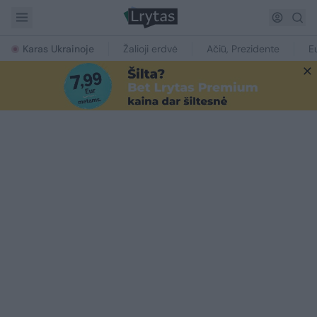
Karas Ukrainoje
Žalioji erdvė
Ačiū, Prezidente
E