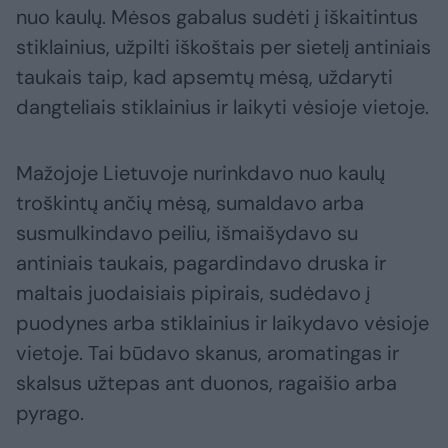
nuo kaulų. Mėsos gabalus sudėti į iškaitintus
stiklainius, užpilti iškoštais per sietelį antiniais
taukais taip, kad apsemtų mėsą, uždaryti
dangteliais stiklainius ir laikyti vėsioje vietoje.
Mažojoje Lietuvoje nurinkdavo nuo kaulų
troškintų ančių mėsą, sumaldavo arba
susmulkindavo peiliu, išmaišydavo su
antiniais taukais, pagardindavo druska ir
maltais juodaisiais pipirais, sudėdavo į
puodynes arba stiklainius ir laikydavo vėsioje
vietoje. Tai būdavo skanus, aromatingas ir
skalsus užtepas ant duonos, ragaišio arba
pyrago.