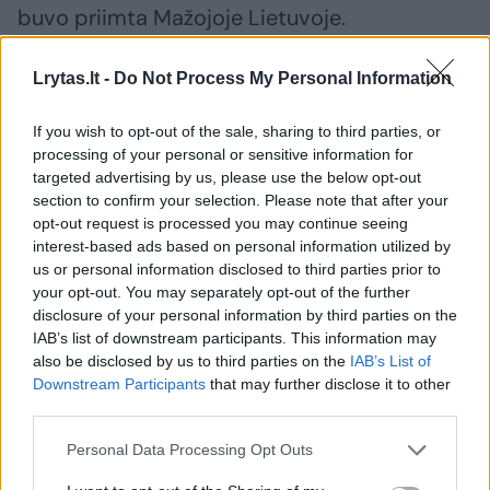
buvo priimta Mažojoje Lietuvoje.
Lietuvininkai - šišioniškiai išdarytoms antims
Lrytas.lt -
Do Not Process My Personal Information
ištraukiodavo padaigus, pamerkdavo į
aukščiau aprašytą sūrymą surišdavo virvele
If you wish to opt-out of the sale, sharing to third parties, or
ir pakabindavo sausoje, vėsioje vietoje arba
processing of your personal or sensitive information for
kriautėje nokti (Karaliaučiaus krašte, kaip ir
targeted advertising by us, please use the below opt-out
section to confirm your selection. Please note that after your
Suvalkijoje, kriaute vadino vietą prie kamino
opt-out request is processed you may continue seeing
arba kamine, Klaipėdos krašte ir Žemaitijoje
interest-based ads based on personal information utilized by
us or personal information disclosed to third parties prior to
kriautė buvo dar įrengiama ir ant namo
your opt-out. You may separately opt-out of the further
aukšto tarp lubų ir stogo, Aukštaitijoje ir
disclosure of your personal information by third parties on the
IAB’s list of downstream participants. This information may
Dzūkijoje kriautę įrengdavo kamarose: prie
also be disclosed by us to third parties on the
IAB’s List of
lubų pririšdavo lazdas, ant kurių kabindavo
Downstream Participants
that may further disclose it to other
rūkytus, sūdytus ar vytintus mėsos gaminius,
third parties.
o apačioje pakabindavo iš pagalių padarytą
Personal Data Processing Opt Outs
sietą, kad netyčia nukritę mėsos