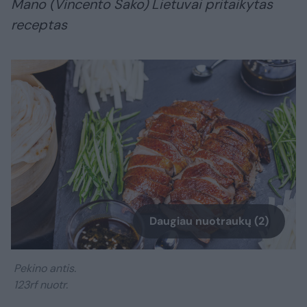
Mano (Vincento Sako) Lietuvai pritaikytas
receptas
Daugiau nuotraukų (2)
Pekino antis.
123rf nuotr.