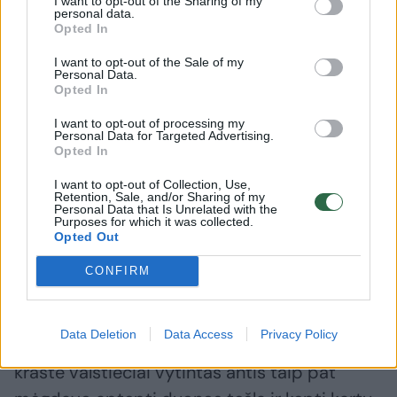
I want to opt-out of the Sharing of my
neišsipurvintų apačioje supiltuose
personal data.
Opted In
grūduose).
I want to opt-out of the Sale of my
Personal Data.
Opted In
Nokindavo antis 4 mėnesius. Nokintų
I want to opt-out of processing my
paukščių mėsa būdavo rausva, stangri, iš jos
Personal Data for Targeted Advertising.
sunkdavosi antiniai taukai. Nuo virvelių
Opted In
išvyniotus paukščius sukabindavo atgal į
I want to opt-out of Collection, Use,
Retention, Sale, and/or Sharing of my
kriautes. Taip paruoštus paukščius vytindavo
Personal Data that Is Unrelated with the
Purposes for which it was collected.
2-3 metus, nes kuo ilgiau būdavo vytinamos
Opted Out
antys, tuo juos darydavosi skanesnėmis.
CONFIRM
O mėnesį vytintas antis drebulės rūkylais
Data Deletion
Data Access
Privacy Policy
rūkydavo arba karštai, arba šaltai. Šilutės
krašte valstiečiai vytintas antis taip pat