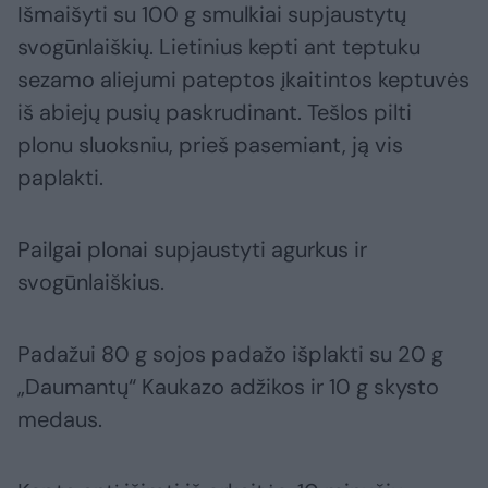
Išmaišyti su 100 g smulkiai supjaustytų
svogūnlaiškių. Lietinius kepti ant teptuku
sezamo aliejumi pateptos įkaitintos keptuvės
iš abiejų pusių paskrudinant. Tešlos pilti
plonu sluoksniu, prieš pasemiant, ją vis
paplakti.
Pailgai plonai supjaustyti agurkus ir
svogūnlaiškius.
Padažui 80 g sojos padažo išplakti su 20 g
„Daumantų“ Kaukazo adžikos ir 10 g skysto
medaus.