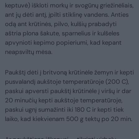
keptuvė) iškloti morkų ir svogūnų griežinėliais,
ant jų dėti antį, įpilti stiklinę vandens. Anties
odą ant krūtinės, pilvo, kulšių prabadyti
aštria plona šakute, sparnelius ir kulšeles
apvynioti kepimo popieriumi, kad kepant
neapsviltų mėsa.
Paukštį dėti į britvoną krūtinėle žemyn ir kepti
pusvalandį aukštoje temperatūroje (200 C),
paskui apversti paukštį krūtinėle į viršų ir dar
20 minučių kepti aukštoje temperatūroje,
paskui ugnį sumažinti iki 180 C ir kepti tiek
laiko, kad kiekvienam 500 g tektų po 20 min.