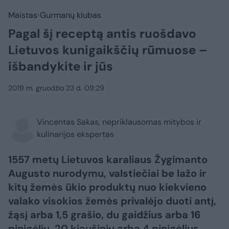
Maistas
Gurmanų klubas
Pagal šį receptą antis ruošdavo
Lietuvos kunigaikščių rūmuose –
išbandykite ir jūs
2019 m. gruodžio 23 d. 09:29
Vincentas Sakas, nepriklausomas mitybos ir
kulinarijos ekspertas
1557 metų Lietuvos karaliaus Žygimanto
Augusto nurodymu, valstiečiai be lažo ir
kitų žemės ūkio produktų nuo kiekvieno
valako visokios žemės privalėjo duoti antį,
žąsį arba 1,5 grašio, du gaidžius arba 16
pinigėlių, 20 kiaušinių arba 4 pinigėlius.