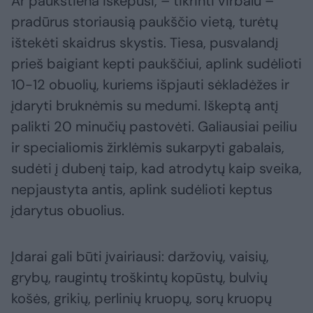
Ar paukštiena iškepusi, – tikrinti virbalu –
pradūrus storiausią paukščio vietą, turėtų
ištekėti skaidrus skystis. Tiesa, pusvalandį
prieš baigiant kepti paukščiui, aplink sudėlioti
10-12 obuolių, kuriems išpjauti sėkladėžes ir
įdaryti bruknėmis su medumi. Iškeptą antį
palikti 20 minučių pastovėti. Galiausiai peiliu
ir specialiomis žirklėmis sukarpyti gabalais,
sudėti į dubenį taip, kad atrodytų kaip sveika,
nepjaustyta antis, aplink sudėlioti keptus
įdarytus obuolius.
Įdarai gali būti įvairiausi: daržovių, vaisių,
grybų, raugintų troškintų kopūstų, bulvių
košės, grikių, perlinių kruopų, sorų kruopų