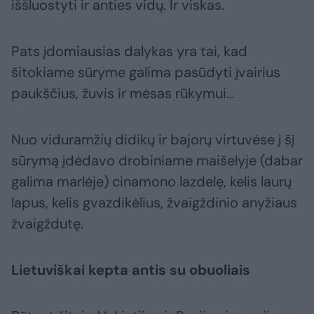
iššluostyti ir anties vidų. Ir viskas.
Pats įdomiausias dalykas yra tai, kad
šitokiame sūryme galima pasūdyti įvairius
paukščius, žuvis ir mėsas rūkymui...
Nuo viduramžių didikų ir bajorų virtuvėse į šį
sūrymą įdėdavo drobiniame maišelyje (dabar
galima marlėje) cinamono lazdelę, kelis laurų
lapus, kelis gvazdikėlius, žvaigždinio anyžiaus
žvaigždutę.
Lietuviškai kepta antis su obuoliais