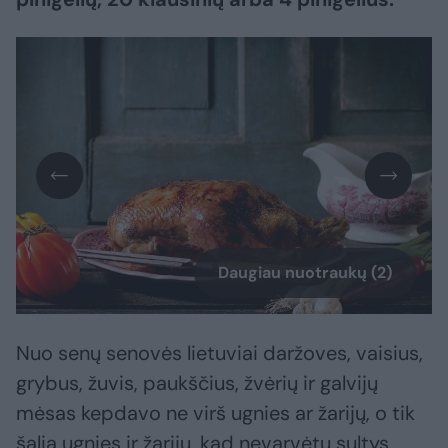
Daugiau nuotraukų (2)
Nuo senų senovės lietuviai daržoves, vaisius,
grybus, žuvis, paukščius, žvėrių ir galvijų
mėsas kepdavo ne virš ugnies ar žarijų, o tik
šalia ugnies ir žarijų, kad nevarvėtų sultys