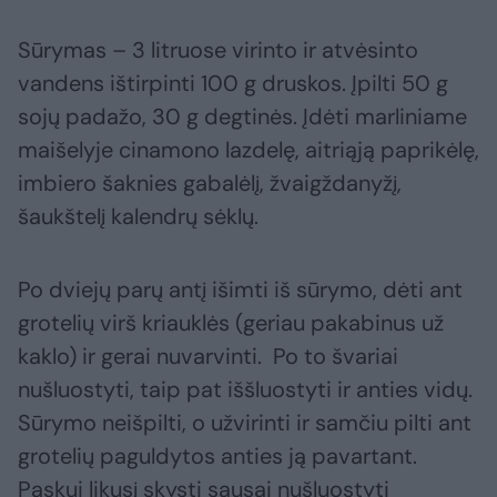
Sūrymas – 3 litruose virinto ir atvėsinto
vandens ištirpinti 100 g druskos. Įpilti 50 g
sojų padažo, 30 g degtinės. Įdėti marliniame
maišelyje cinamono lazdelę, aitriąją paprikėlę,
imbiero šaknies gabalėlį, žvaigždanyžį,
šaukštelį kalendrų sėklų.
Po dviejų parų antį išimti iš sūrymo, dėti ant
grotelių virš kriauklės (geriau pakabinus už
kaklo) ir gerai nuvarvinti. Po to švariai
nušluostyti, taip pat iššluostyti ir anties vidų.
Sūrymo neišpilti, o užvirinti ir samčiu pilti ant
grotelių paguldytos anties ją pavartant.
Paskui likusį skysti sausai nušluostyti