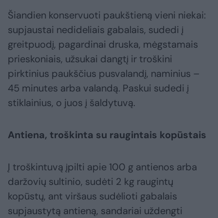
Šiandien konservuoti paukštieną vieni niekai:
supjaustai nedideliais gabalais, sudedi į
greitpuodį, pagardinai druska, mėgstamais
prieskoniais, užsukai dangtį ir troškini
pirktinius paukščius pusvalandį, naminius –
45 minutes arba valandą. Paskui sudedi į
stiklainius, o juos į šaldytuvą.
Antiena, troškinta su raugintais kopūstais
Į troškintuvą įpilti apie 100 g antienos arba
daržovių sultinio, sudėti 2 kg raugintų
kopūstų, ant viršaus sudėlioti gabalais
supjaustytą antieną, sandariai uždengti