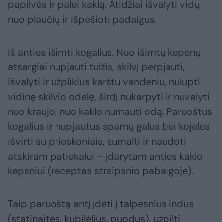
papilvės ir palei kaklą. Atidžiai išvalyti vidų
nuo plaučių ir išpešioti padaigus.
Iš anties išimti kogalius. Nuo išimtų kepenų
atsargiai nupjauti tulžis, skilvį perpjauti,
išvalyti ir užplikius karštu vandeniu, nulupti
vidinę skilvio odelę, širdį nukarpyti ir nuvalyti
nuo kraujo, nuo kaklo numauti odą. Paruoštus
kogalius ir nupjautus sparnų galus bei kojeles
išvirti su prieskoniais, sumalti ir naudoti
atskiram patiekalui – įdarytam anties kaklo
kepsniui (receptas straipsnio pabaigoje).
Taip paruoštą antį įdėti į talpesnius indus
(statinaites, kubilėlius, puodus), užpilti