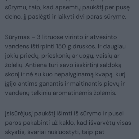
sūrymu, taip, kad apsemtų paukštį per pusę
delno, jį paslėgti ir laikyti dvi paras sūryme.
Sūrymas – 3 litruose virinto ir atvėsinto
vandens ištirpinti 150 g druskos. Ir daugiau
jokių priedų, prieskonių ar uogų, vaisių ar
žolelių. Antiena turi savo išskirtinį saldoką
skonį ir nė su kuo nepalyginamą kvapą, kurį
įgijo antims ganantis ir maitinantis pievų ir
vandenų telkinių aromatinėmis žolėmis.
Įsisūrėjusį paukštį išimti iš sūrymo ir pusei
paros pakabinti už kaklo, kad išvarvėtų visas
skystis, švariai nušluostyti, taip pat