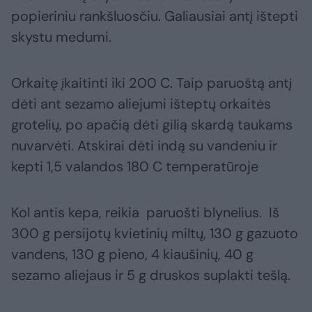
popieriniu rankšluosčiu. Galiausiai antį ištepti
skystu medumi.
Orkaitę įkaitinti iki 200 C. Taip paruoštą antį
dėti ant sezamo aliejumi išteptų orkaitės
grotelių, po apačią dėti gilią skardą taukams
nuvarvėti. Atskirai dėti indą su vandeniu ir
kepti 1,5 valandos 180 C temperatūroje
Kol antis kepa, reikia paruošti blynelius. Iš
300 g persijotų kvietinių miltų, 130 g gazuoto
vandens, 130 g pieno, 4 kiaušinių, 40 g
sezamo aliejaus ir 5 g druskos suplakti tešlą.