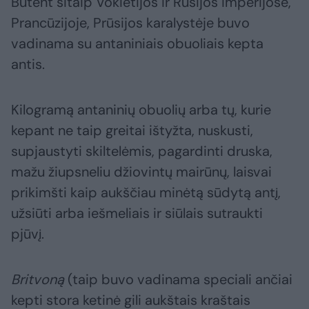
Būtent šitaip Vokietijos ir Rusijos imperijose,
Prancūzijoje, Prūsijos karalystėje buvo
vadinama su antaniniais obuoliais kepta
antis.
Kilogramą antaninių obuolių arba tų, kurie
kepant ne taip greitai ištyžta, nuskusti,
supjaustyti skiltelėmis, pagardinti druska,
mažu žiupsneliu džiovintų mairūnų, laisvai
prikimšti kaip aukščiau minėtą sūdytą antį,
užsiūti arba iešmeliais ir siūlais sutraukti
pjūvį.
Britvoną
(taip buvo vadinama speciali ančiai
kepti stora ketinė gili aukštais kraštais