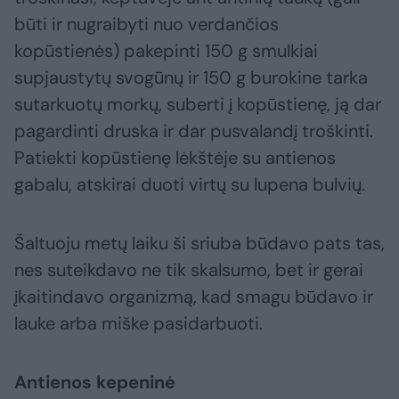
būti ir nugraibyti nuo verdančios
kopūstienės) pakepinti 150 g smulkiai
supjaustytų svogūnų ir 150 g burokine tarka
sutarkuotų morkų, suberti į kopūstienę, ją dar
pagardinti druska ir dar pusvalandį troškinti.
Patiekti kopūstienę lėkštėje su antienos
gabalu, atskirai duoti virtų su lupena bulvių.
Šaltuoju metų laiku ši sriuba būdavo pats tas,
nes suteikdavo ne tik skalsumo, bet ir gerai
įkaitindavo organizmą, kad smagu būdavo ir
lauke arba miške pasidarbuoti.
Antienos kepeninė