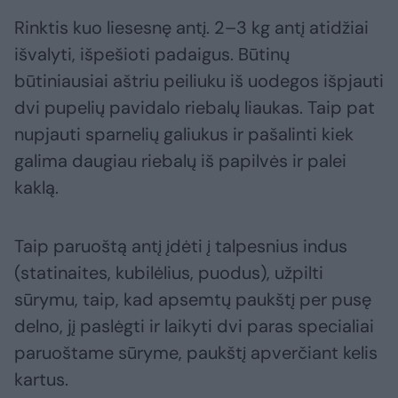
Rinktis kuo liesesnę antį. 2–3 kg antį atidžiai
išvalyti, išpešioti padaigus. Būtinų
būtiniausiai aštriu peiliuku iš uodegos išpjauti
dvi pupelių pavidalo riebalų liaukas. Taip pat
nupjauti sparnelių galiukus ir pašalinti kiek
galima daugiau riebalų iš papilvės ir palei
kaklą.
Taip paruoštą antį įdėti į talpesnius indus
(statinaites, kubilėlius, puodus), užpilti
sūrymu, taip, kad apsemtų paukštį per pusę
delno, jį paslėgti ir laikyti dvi paras specialiai
paruoštame sūryme, paukštį apverčiant kelis
kartus.