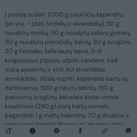
Į puodą sudėti 2000 g paukščių kepenėlių
(jei yra, – įdėti širdelių ir skrandelių), 50 g
nuvalytų morkų, 50 g nuvalytų salierų gumbų,
50 g nuvalytų petražolių šaknų, 30 g svogūno,
20 g česnako, kelis laurų lapus, 5-6
kvapiuosius pipirus, užpilti vandens, kad
viską apsemtų ir virti, kol skrandeliai
suminkštės. Viralą nupilti, kepenėles kartu su
daržovėmis, 500 g rūkytų lašinių, 150 g
pasiruotų svogūnų, keturiais kietai virtais
kiaušiniais (280 g) porą kartų sumalti,
pagardinti 1 g maltų kalendrų, 20 g druskos ir
labai gerai išplakti. Paragauti, druskos dėti
pagal skonį, bet ne per daug. Palikti per naktį