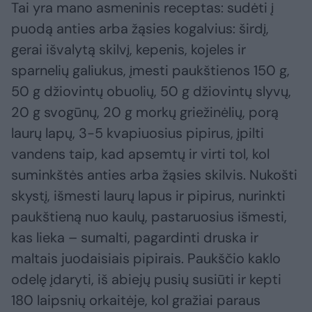
Tai yra mano asmeninis receptas: sudėti į
puodą anties arba žąsies kogalvius: širdį,
gerai išvalytą skilvį, kepenis, kojeles ir
sparnelių galiukus, įmesti paukštienos 150 g,
50 g džiovintų obuolių, 50 g džiovintų slyvų,
20 g svogūnų, 20 g morkų griežinėlių, porą
laurų lapų, 3-5 kvapiuosius pipirus, įpilti
vandens taip, kad apsemtų ir virti tol, kol
suminkštės anties arba žąsies skilvis. Nukošti
skystį, išmesti laurų lapus ir pipirus, nurinkti
paukštieną nuo kaulų, pastaruosius išmesti,
kas lieka – sumalti, pagardinti druska ir
maltais juodaisiais pipirais. Paukščio kaklo
odelę įdaryti, iš abiejų pusių susiūti ir kepti
180 laipsnių orkaitėje, kol gražiai paraus