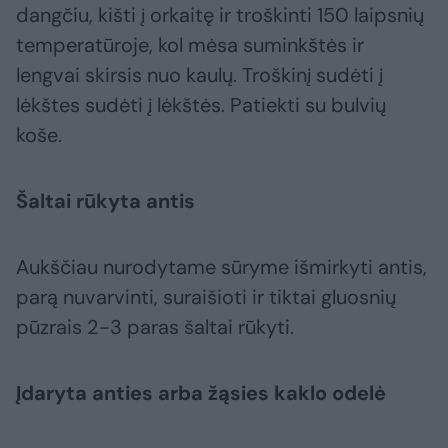
dangčiu, kišti į orkaitę ir troškinti 150 laipsnių
temperatūroje, kol mėsa suminkštės ir
lengvai skirsis nuo kaulų. Troškinį sudėti į
lėkštes sudėti į lėkštės. Patiekti su bulvių
koše.
Šaltai rūkyta antis
Aukščiau nurodytame sūryme išmirkyti antis,
parą nuvarvinti, suraišioti ir tiktai gluosnių
pūzrais 2-3 paras šaltai rūkyti.
Įdaryta anties arba žąsies kaklo odelė