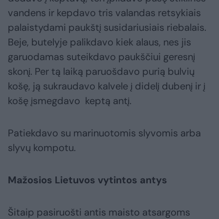
vandens ir kepdavo tris valandas retsykiais
palaistydami paukštį susidariusiais riebalais.
Beje, butelyje palikdavo kiek alaus, nes jis
garuodamas suteikdavo paukščiui geresnį
skonį. Per tą laiką paruošdavo purią bulvių
košę, ją sukraudavo kalvele į didelį dubenį ir į
košę įsmegdavo keptą antį.
Patiekdavo su marinuotomis slyvomis arba
slyvų kompotu.
Mažosios Lietuvos vytintos antys
Šitaip pasiruošti antis maisto atsargoms