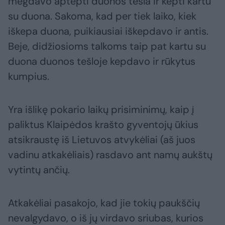
mėgdavo aptepti duonos tešla ir kepti kartu
su duona. Sakoma, kad per tiek laiko, kiek
iškepa duona, puikiausiai iškepdavo ir antis.
Beje, didžiosioms talkoms taip pat kartu su
duona duonos tešloje kepdavo ir rūkytus
kumpius.
Yra išlikę pokario laikų prisiminimų, kaip į
paliktus Klaipėdos krašto gyventojų ūkius
atsikraustę iš Lietuvos atvykėliai (aš juos
vadinu atkakėliais) rasdavo ant namų aukštų
vytintų ančių.
Atkakėliai pasakojo, kad jie tokių paukščių
nevalgydavo, o iš jų virdavo sriubas, kurios