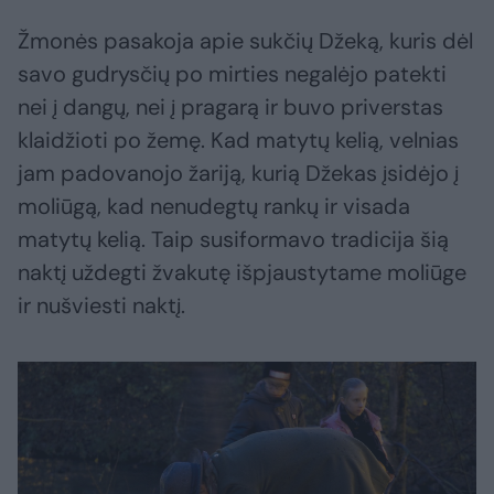
Žmonės pasakoja apie sukčių Džeką, kuris dėl
savo gudrysčių po mirties negalėjo patekti
nei į dangų, nei į pragarą ir buvo priverstas
klaidžioti po žemę. Kad matytų kelią, velnias
jam padovanojo žariją, kurią Džekas įsidėjo į
moliūgą, kad nenudegtų rankų ir visada
matytų kelią. Taip susiformavo tradicija šią
naktį uždegti žvakutę išpjaustytame moliūge
ir nušviesti naktį.