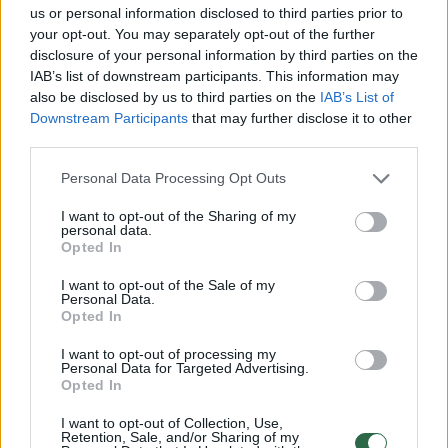
us or personal information disclosed to third parties prior to
your opt-out. You may separately opt-out of the further
disclosure of your personal information by third parties on the
IAB’s list of downstream participants. This information may
also be disclosed by us to third parties on the
IAB’s List of
Downstream Participants
that may further disclose it to other
third parties.
Daugiau nuotraukų (7)
Personal Data Processing Opt Outs
I want to opt-out of the Sharing of my
personal data.
Moliūgai savyje slepia daugybę vitaminų ir mineralų,
Opted In
kurių taip reikia sklandžioms įvairių organų funkcijoms
užtikrinti ir apsisaugoti nuo ligų.
I want to opt-out of the Sale of my
Personal Data.
Opted In
Muskatiniai moliūgai yra labai dideli, gali
I want to opt-out of processing my
Personal Data for Targeted Advertising.
sverti net 9 kg. Žievė su giliomis briaunomis,
Opted In
stora, oranžinė su žaliu atspalviu arba tamsiai
I want to opt-out of Collection, Use,
žalia, minkštimas labai ryškus. Moliūgai yra
Retention, Sale, and/or Sharing of my