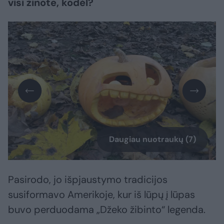
visi žinote, kodėl?
Daugiau nuotraukų (7)
Pasirodo, jo išpjaustymo tradicijos
susiformavo Amerikoje, kur iš lūpų į lūpas
buvo perduodama „Džeko žibinto“ legenda.