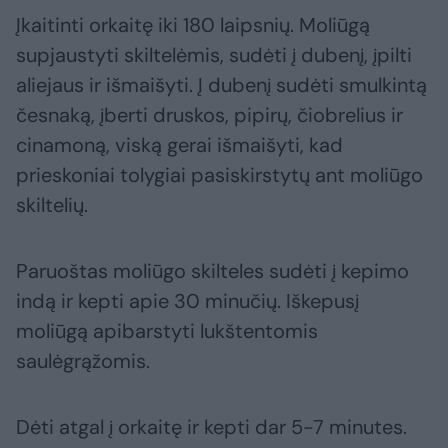
Įkaitinti orkaitę iki 180 laipsnių. Moliūgą
supjaustyti skiltelėmis, sudėti į dubenį, įpilti
aliejaus ir išmaišyti. Į dubenį sudėti smulkintą
česnaką, įberti druskos, pipirų, čiobrelius ir
cinamoną, viską gerai išmaišyti, kad
prieskoniai tolygiai pasiskirstytų ant moliūgo
skiltelių.
Paruoštas moliūgo skilteles sudėti į kepimo
indą ir kepti apie 30 minučių. Iškepusį
moliūgą apibarstyti lukštentomis
saulėgrąžomis.
Dėti atgal į orkaitę ir kepti dar 5-7 minutes.