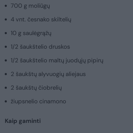
700 g moliūgų
4 vnt. česnako skiltelių
10 g saulėgrąžų
1/2 šaukštelio druskos
1/2 šaukštelio maltų juodųjų pipirų
2 šaukštų alyvuogių aliejaus
2 šaukštų čiobrelių
žiupsnelio cinamono
Kaip gaminti