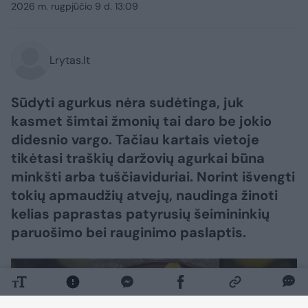
2026 m. rugpjūčio 9 d. 13:09
Lrytas.lt
Sūdyti agurkus nėra sudėtinga, juk
kasmet šimtai žmonių tai daro be jokio
didesnio vargo. Tačiau kartais vietoje
tikėtasi traškių daržovių agurkai būna
minkšti arba tuščiaviduriai. Norint išvengti
tokių apmaudžių atvejų, naudinga žinoti
kelias paprastas patyrusių šeimininkių
paruošimo bei rauginimo paslaptis.