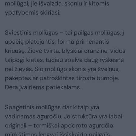
moliūgai, jie išvaizda, skoniu ir kitomis
ypatybėmis skiriasi.
Sviestinis moliūgas – tai pailgas moliūgas, į
apačią platėjantis, forma primenantis
kriaušę. Žievė tvirta, blyškiai oranžinė, vidus
taipogi kietas, tačiau spalva daug ryškesnė
nei žievės. Šio moliūgo skonis yra švelnus,
pakeptas ar patroškintas tirpsta burnoje.
Dera įvairiems patiekalams.
Spagetinis moliūgas dar kitaip yra
vadinamas aguročiu. Jo struktūra yra labai
originali – termiškai apdoroto aguročio
minkštimas lengvai išsiskaido pailgais