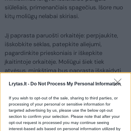
siūleliais, primenančiais spagečius. Išore nuo
kitų moliūgų nelabai skiriasi.
Jį paprasta paruošti orkaitėje: perpjaukite,
išskobkite sėklas, patepkite aliejumi,
pagardinkite prieskoniais ir iškepkite
įkaitintoje orkaitėje. Moliūgui šiek tiek
atvėsus, minkštimą bus paprasta išskaidyti
šakute. Skonis labai švelnus, net kiek prėskas,
Lrytas.lt -
Do Not Process My Personal Information
tinka tiekti su įvairiais mėsos, daržovių,
grietinėlės padažais, sūriu.
If you wish to opt-out of the sale, sharing to third parties, or
processing of your personal or sensitive information for
targeted advertising by us, please use the below opt-out
section to confirm your selection. Please note that after your
opt-out request is processed you may continue seeing
interest-based ads based on personal information utilized by