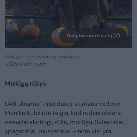
Daugiau nuotraukų (7)
Moliūgai tapo Helovino simboliais.
V.Ščiavinsko nuotr.
Moliūgų rūšys
UAB „Augma“ rinkodaros skyriaus vadovė
Monika Kubiliūtė teigia, kad rudenį uždera
nemažai skirtingų rūšių moliūgų. Sviestiniai,
spagetiniai, muskatiniai – nors visi yra