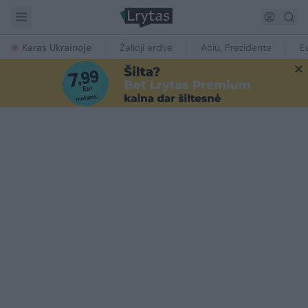
Karas Ukrainoje
Žalioji erdvė
Ačiū, Prezidente
E