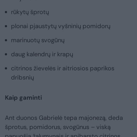
rūkytų šprotų
plonai pjaustytų vyšninių pomidorų
marinuotų svogūnų
daug kalendrų ir krapų
citrinos žievelės ir aitriosios paprikos
dribsnių
Kaip gaminti
Ant duonos Gabrielė tepa majonezą, deda
šprotus, pomidorus, svogūnus – viską
papuošia žalumynais ir apibarsto citrinos