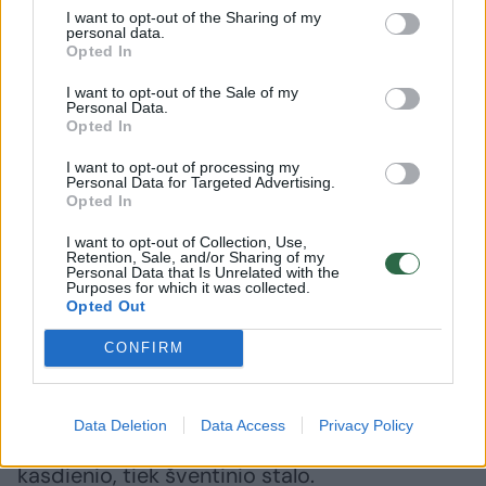
virtų dešrelių, daktariškos dešros, tačiau
I want to opt-out of the Sharing of my
personal data.
atsisakiusi mėsos vietoj jų dabar renkuosi
Opted In
sojų gaminius“, – teigia ji.
I want to opt-out of the Sale of my
Personal Data.
Opted In
Ir nors dažniausiai maisto tinklaraščių
I want to opt-out of processing my
autoriai daug dėmesio skiria estetikai,
Personal Data for Targeted Advertising.
Opted In
G.Žutautaitė sako, kad patiekalus bei derinius
ne visada būtina „modernizuoti“.
I want to opt-out of Collection, Use,
Retention, Sale, and/or Sharing of my
Personal Data that Is Unrelated with the
Purposes for which it was collected.
Opted Out
Jais galima mėgautis ir vaikystę primenančiu
būdu – juk maistas ir ragavimas gali sukelti
CONFIRM
malonius prisiminimus, sako tinklarašininkė ir
dalijasi šiek tiek patobulintu sumuštinių su
Data Deletion
Data Access
Privacy Policy
šprotais receptu, kuris puikiai tiks tiek ant
kasdienio, tiek šventinio stalo.