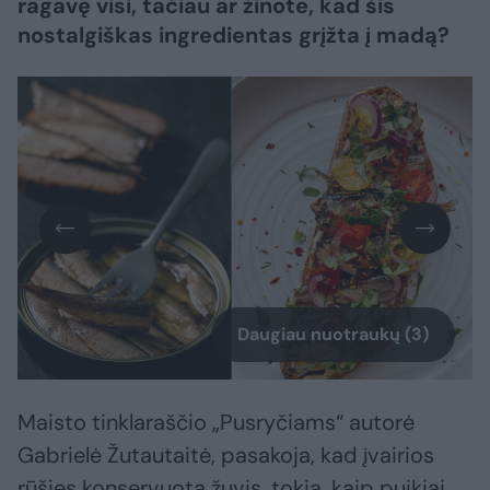
ragavę visi, tačiau ar žinote, kad šis
nostalgiškas ingredientas grįžta į madą?
Daugiau nuotraukų (3)
Maisto tinklaraščio „Pusryčiams“ autorė
Gabrielė Žutautaitė, pasakoja, kad įvairios
rūšies konservuota žuvis, tokia, kaip puikiai