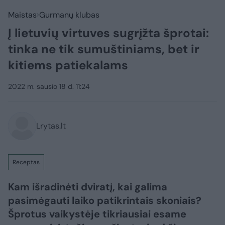
Maistas
Gurmanų klubas
Į lietuvių virtuves sugrįžta šprotai:
tinka ne tik sumuštiniams, bet ir
kitiems patiekalams
2022 m. sausio 18 d. 11:24
Lrytas.lt
Receptas
Kam išradinėti dviratį, kai galima
pasimėgauti laiko patikrintais skoniais?
Šprotus vaikystėje tikriausiai esame