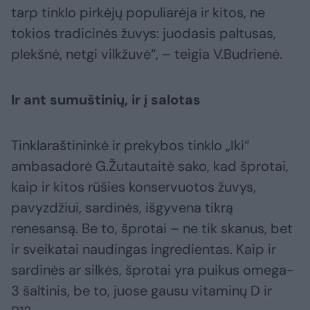
tarp tinklo pirkėjų populiarėja ir kitos, ne
tokios tradicinės žuvys: juodasis paltusas,
plekšnė, netgi vilkžuvė“, – teigia V.Budrienė.
Ir ant sumuštinių, ir į salotas
Tinklaraštininkė ir prekybos tinklo „Iki“
ambasadorė G.Žutautaitė sako, kad šprotai,
kaip ir kitos rūšies konservuotos žuvys,
pavyzdžiui, sardinės, išgyvena tikrą
renesansą. Be to, šprotai – ne tik skanus, bet
ir sveikatai naudingas ingredientas. Kaip ir
sardinės ar silkės, šprotai yra puikus omega-
3 šaltinis, be to, juose gausu vitaminų D ir