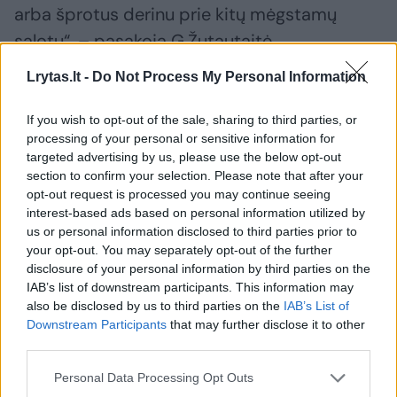
arba šprotus derinu prie kitų mėgstamų
salotų“, – pasakoja G.Žutautaitė.
Lrytas.lt -
Do Not Process My Personal Information
Mėgsta nostalgijos jausmą keliančius
If you wish to opt-out of the sale, sharing to third parties, or
patiekalus
processing of your personal or sensitive information for
targeted advertising by us, please use the below opt-out
section to confirm your selection. Please note that after your
Maisto tinklaraštininkė sako, kad šprotai nėra
opt-out request is processed you may continue seeing
vienintelis nostalgiją sukeliantis maistas, kuris
interest-based ads based on personal information utilized by
us or personal information disclosed to third parties prior to
dažnai atsiduria jos lėkštėje.
your opt-out. You may separately opt-out of the further
disclosure of your personal information by third parties on the
IAB’s list of downstream participants. This information may
„Turbūt skaniausias nostalgiškas derinys man
also be disclosed by us to third parties on the
IAB’s List of
yra konservuoti žirneliai su majonezu. Juos
Downstream Participants
that may further disclose it to other
third parties.
dažniausiai taip pat valgau kaip garnyrą prie
keptų ar virtų kiaušinių. Kartais pasiilgstu
Personal Data Processing Opt Outs