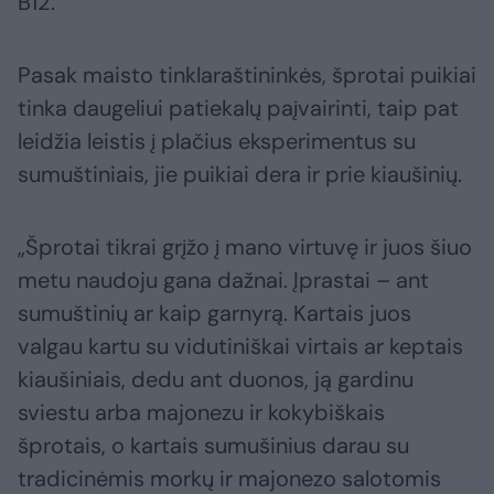
B12.
Pasak maisto tinklaraštininkės, šprotai puikiai
tinka daugeliui patiekalų paįvairinti, taip pat
leidžia leistis į plačius eksperimentus su
sumuštiniais, jie puikiai dera ir prie kiaušinių.
„Šprotai tikrai grįžo į mano virtuvę ir juos šiuo
metu naudoju gana dažnai. Įprastai – ant
sumuštinių ar kaip garnyrą. Kartais juos
valgau kartu su vidutiniškai virtais ar keptais
kiaušiniais, dedu ant duonos, ją gardinu
sviestu arba majonezu ir kokybiškais
šprotais, o kartais sumušinius darau su
tradicinėmis morkų ir majonezo salotomis