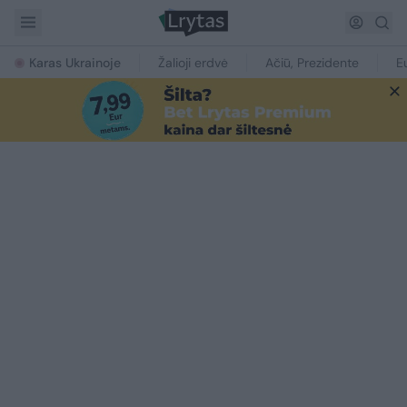
Karas Ukrainoje
Žalioji erdvė
Ačiū, Prezidente
E