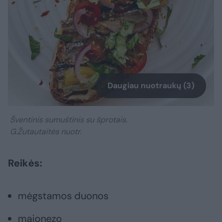
Daugiau nuotraukų (3)
Šventinis sumuštinis su šprotais.
G.Žutautaitės nuotr.
Reikės:
mėgstamos duonos
majonezo