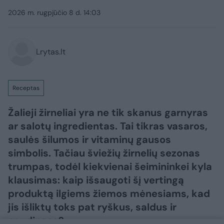
2026 m. rugpjūčio 8 d. 14:03
Lrytas.lt
Receptas
Žalieji žirneliai yra ne tik skanus garnyras
ar salotų ingredientas. Tai tikras vasaros,
saulės šilumos ir vitaminų gausos
simbolis. Tačiau šviežių žirnelių sezonas
trumpas, todėl kiekvienai šeimininkei kyla
klausimas: kaip išsaugoti šį vertingą
produktą ilgiems žiemos mėnesiams, kad
jis išliktų toks pat ryškus, saldus ir
naudingas?